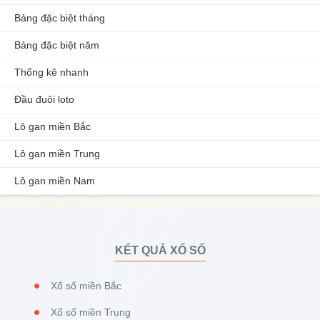
Bảng đặc biệt tháng
Bảng đặc biệt năm
Thống kê nhanh
Đầu đuôi loto
Lô gan miền Bắc
Lô gan miền Trung
Lô gan miền Nam
KẾT QUẢ XỔ SỐ
Xổ số miền Bắc
Xổ số miền Trung