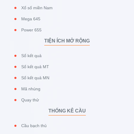
Xổ số miền Nam
Mega 645
Power 655
TIỆN ÍCH MỞ RỘNG
Sổ kết quả
Sổ kết quả MT
Sổ kết quả MN
Mã nhúng
Quay thử
THỐNG KÊ CẦU
Cầu bạch thủ