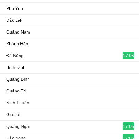
Phú Yên
Đắk Lắk
Quảng Nam
Khánh Hòa
17:05
Đà Nẵng
Bình Định
Quảng Bình
Quảng Trị
Ninh Thuận
Gia Lai
17:05
Quảng Ngãi
17:05
Đắk Nông