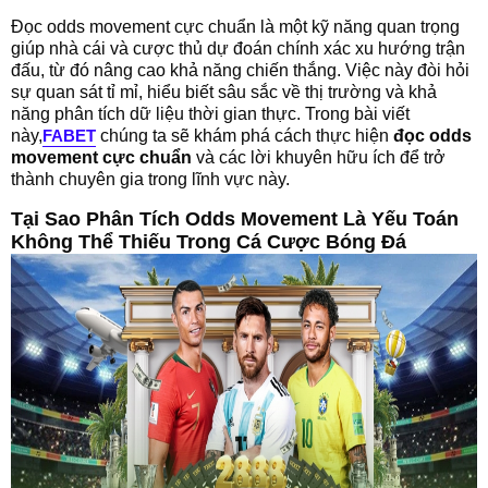
Đọc odds movement cực chuẩn là một kỹ năng quan trọng
giúp nhà cái và cược thủ dự đoán chính xác xu hướng trận
đấu, từ đó nâng cao khả năng chiến thắng. Việc này đòi hỏi
sự quan sát tỉ mỉ, hiểu biết sâu sắc về thị trường và khả
năng phân tích dữ liệu thời gian thực. Trong bài viết
này,
FABET
chúng ta sẽ khám phá cách thực hiện
đọc odds
movement cực chuẩn
và các lời khuyên hữu ích để trở
thành chuyên gia trong lĩnh vực này.
Tại Sao Phân Tích Odds Movement Là Yếu Toán
Không Thể Thiếu Trong Cá Cược Bóng Đá