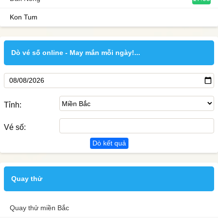
Kon Tum
Dò vé số online - May mắn mỗi ngày!...
Tỉnh:
Vé số:
Dò kết quả
Quay thử
Quay thử miền Bắc