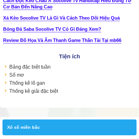
Cách Đọc Kèo Châu Á Socolive Tv Handicap Hiểu Đúng Từ
Cơ Bản Đến Nâng Cao
Xả Kèo Socolive TV Là Gì Và Cách Theo Dõi Hiệu Quả
Bóng Đá Saba Socolive TV Có Gì Đáng Xem?
Review Đồ Họa Và Âm Thanh Game Thần Tài Tại mb66
Tiện ích
Bảng đặc biệt tuần
Sổ mơ
Thống kê lô gan
Thống kê giải đặc biệt
Xổ số miền bắc