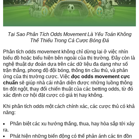
Tại Sao Phân Tích Odds Movement Là Yếu Toán Không
Thể Thiếu Trong Cá Cược Bóng Đá
Phân tích odds movement không chỉ dừng lại ở việc nhìn
biểu đồ hoặc biểu hiện bên ngoài của thị trường. Đây còn là
nghệ thuật dự đoán dựa trên các dữ liệu đa dạng như số
trận thắng, phong độ đội bóng, thông tin cầu thủ, và phản
ứng của thị trường cược. Việc
đọc odds movement cực
chuẩn
sẽ giúp nhà cái nhận diện được những luồng thông
tin đột ngột, thay đổi chiến thuật của các betting odds, từ đó
xác định cơ hội đặt cược có giá trị hay không.
Khi phân tích odds một cách chính xác, các cược thủ có khả
năng:
Phân biệt các xu hướng thắng, thua, hay hòa sắp tới xảy
ra.
Phát hiện những biến động có thể phản ánh các tin đồn