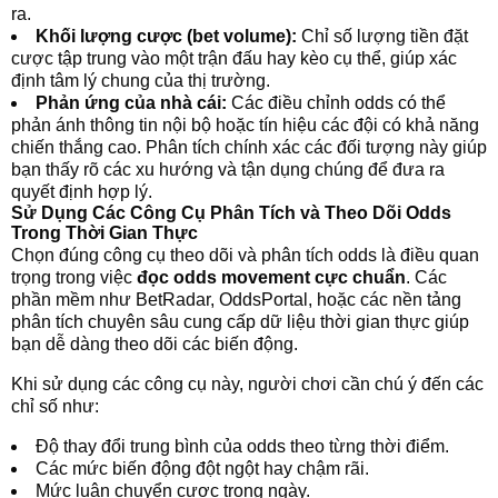
ra.
Khối lượng cược (bet volume):
Chỉ số lượng tiền đặt
cược tập trung vào một trận đấu hay kèo cụ thể, giúp xác
định tâm lý chung của thị trường.
Phản ứng của nhà cái:
Các điều chỉnh odds có thể
phản ánh thông tin nội bộ hoặc tín hiệu các đội có khả năng
chiến thắng cao. Phân tích chính xác các đối tượng này giúp
bạn thấy rõ các xu hướng và tận dụng chúng để đưa ra
quyết định hợp lý.
Sử Dụng Các Công Cụ Phân Tích và Theo Dõi Odds
Trong Thời Gian Thực
Chọn đúng công cụ theo dõi và phân tích odds là điều quan
trọng trong việc
đọc odds movement cực chuẩn
. Các
phần mềm như BetRadar, OddsPortal, hoặc các nền tảng
phân tích chuyên sâu cung cấp dữ liệu thời gian thực giúp
bạn dễ dàng theo dõi các biến động.
Khi sử dụng các công cụ này, người chơi cần chú ý đến các
chỉ số như:
Độ thay đổi trung bình của odds theo từng thời điểm.
Các mức biến động đột ngột hay chậm rãi.
Mức luân chuyển cược trong ngày.