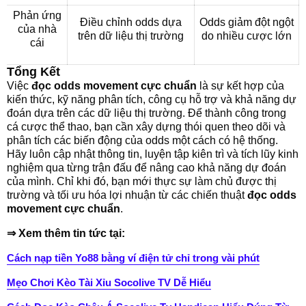
Phản ứng
Điều chỉnh odds dựa
Odds giảm đột ngột
của nhà
trên dữ liệu thị trường
do nhiều cược lớn
cái
Tổng Kết
Việc
đọc odds movement cực chuẩn
là sự kết hợp của
kiến thức, kỹ năng phân tích, công cụ hỗ trợ và khả năng dự
đoán dựa trên các dữ liệu thị trường. Để thành công trong
cá cược thể thao, bạn cần xây dựng thói quen theo dõi và
phân tích các biến động của odds một cách có hệ thống.
Hãy luôn cập nhật thông tin, luyện tập kiên trì và tích lũy kinh
nghiệm qua từng trận đấu để nâng cao khả năng dự đoán
của mình. Chỉ khi đó, bạn mới thực sự làm chủ được thị
trường và tối ưu hóa lợi nhuận từ các chiến thuật
đọc odds
movement cực chuẩn
.
⇒ Xem thêm tin tức tại:
Cách nạp tiền Yo88 bằng ví điện tử chỉ trong vài phút
Mẹo Chơi Kèo Tài Xỉu Socolive TV Dễ Hiểu