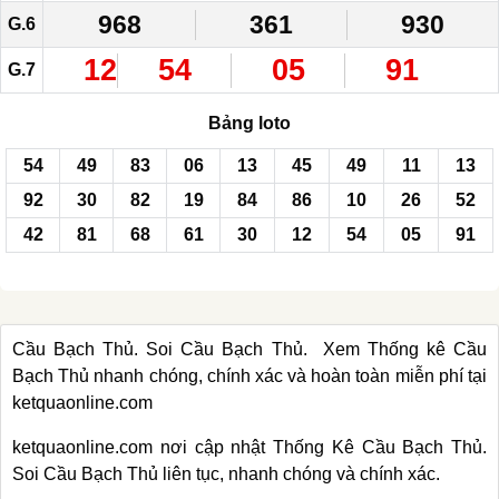
9
6
8
3
6
1
9
3
0
G.6
1
2
5
4
0
5
9
1
G.7
Bảng loto
54
49
83
06
13
45
49
11
13
92
30
82
19
84
86
10
26
52
42
81
68
61
30
12
54
05
91
Cầu Bạch Thủ. Soi Cầu Bạch Thủ. Xem Thống kê Cầu
Bạch Thủ nhanh chóng, chính xác và hoàn toàn miễn phí tại
ketquaonline.com
ketquaonline.com nơi cập nhật Thống Kê Cầu Bạch Thủ.
Soi Cầu Bạch Thủ liên tục, nhanh chóng và chính xác.