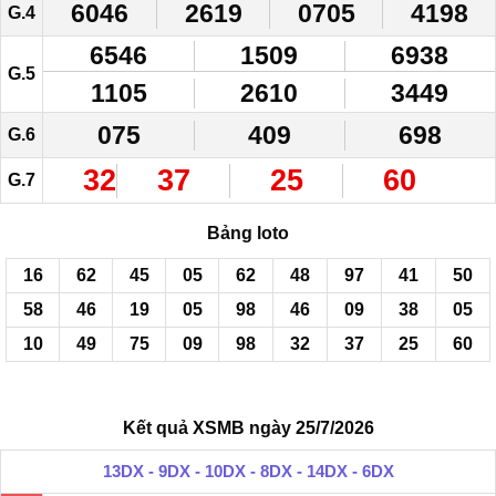
6
0
4
6
2
6
1
9
0
7
0
5
4
1
9
8
G.4
6
5
4
6
1
5
0
9
6
9
3
8
G.5
1
1
0
5
2
6
1
0
3
4
4
9
0
7
5
4
0
9
6
9
8
G.6
3
2
3
7
2
5
6
0
G.7
Bảng loto
16
62
45
05
62
48
97
41
50
58
46
19
05
98
46
09
38
05
10
49
75
09
98
32
37
25
60
Kết quả XSMB ngày 25/7/2026
13DX - 9DX - 10DX - 8DX - 14DX - 6DX