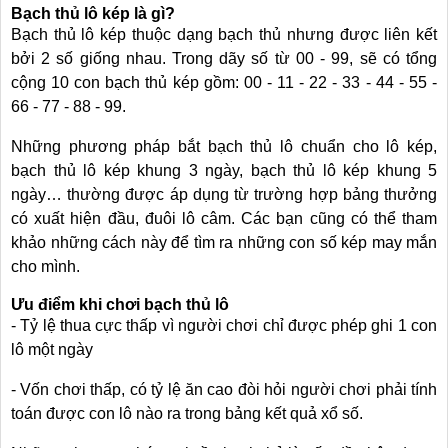
Bạch thủ lô kép là gì?
Bạch thủ lô kép thuộc dạng bạch thủ nhưng được liên kết
bởi 2 số giống nhau. Trong dãy số từ 00 - 99, sẽ có tổng
cộng 10 con bạch thủ kép gồm: 00 - 11 - 22 - 33 - 44 - 55 -
66 - 77 - 88 - 99.
Những phương pháp bắt bạch thủ lô chuẩn cho lô kép,
bạch thủ lô kép khung 3 ngày, bạch thủ lô kép khung 5
ngày… thường được áp dụng từ trường hợp bảng thưởng
có xuất hiện đầu, đuôi lô câm. Các bạn cũng có thể tham
khảo những cách này để tìm ra những con số kép may mắn
cho mình.
Ưu điểm khi chơi bạch thủ lô
- Tỷ lệ thua cực thấp vì người chơi chỉ được phép ghi 1 con
lô một ngày
- Vốn chơi thấp, có tỷ lệ ăn cao đòi hỏi người chơi phải tính
toán được con lô nào ra trong bảng kết quả xổ số.