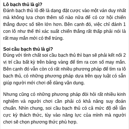
Lô bạch thủ là gì?
Đánh bạch thủ lô đề là dạng đặt cược vào một ván duy nhất
mà không lựa chọn thêm số nào nữa để có cơ hội chiến
thắng được số tiền lớn hơn. Bên cạnh đó, việc chỉ đánh 1
con lô như thế thì xác suất chiến thắng rất thấp phải nói là
rất may mắn mới có thể trúng.
Soi cầu bạch thủ là gì?
Đúng với tính chất soi cầu bạch thủ thì bạn sẽ phải kết nối 2
vị trí cầu bất kỳ trên bảng vàng để tìm ra con số may mắn.
Bên cạnh đó vẫn còn có rất nhiều phương pháp để tìm ra lô
bạch thủ, có những phương pháp dựa trên quy luật có sẵn
giúp người mới chơi dễ dàng vận dụng.
Nhưng cũng có những phương pháp đòi hỏi rất nhiều kinh
nghiệm và người chơi cần phải có khả năng suy đoán
chuẩn. Nhìn chung, soi cầu bạch thủ có cả mức độ dễ lẫn
cực kỳ thách thức, tùy vào năng lực của mình mà người
chơi sẽ chọn phương thức phù hợp.