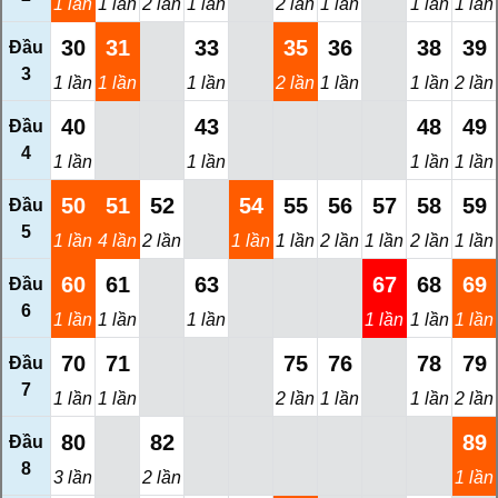
1 lần
1 lần
2 lần
1 lần
2 lần
1 lần
1 lần
1 lần
30
31
33
35
36
38
39
Đầu
3
1 lần
1 lần
1 lần
2 lần
1 lần
1 lần
2 lần
40
43
48
49
Đầu
4
1 lần
1 lần
1 lần
1 lần
50
51
52
54
55
56
57
58
59
Đầu
5
1 lần
4 lần
2 lần
1 lần
1 lần
2 lần
1 lần
2 lần
1 lần
60
61
63
67
68
69
Đầu
6
1 lần
1 lần
1 lần
1 lần
1 lần
1 lần
70
71
75
76
78
79
Đầu
7
1 lần
1 lần
2 lần
1 lần
1 lần
2 lần
80
82
89
Đầu
8
3 lần
2 lần
1 lần