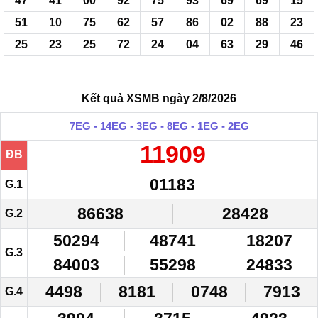
47
41
00
92
75
93
69
69
15
51
10
75
62
57
86
02
88
23
25
23
25
72
24
04
63
29
46
Kết quả XSMB ngày 2/8/2026
7EG - 14EG - 3EG - 8EG - 1EG - 2EG
1
1
9
0
9
ĐB
0
1
1
8
3
G.1
8
6
6
3
8
2
8
4
2
8
G.2
5
0
2
9
4
4
8
7
4
1
1
8
2
0
7
G.3
8
4
0
0
3
5
5
2
9
8
2
4
8
3
3
4
4
9
8
8
1
8
1
0
7
4
8
7
9
1
3
G.4