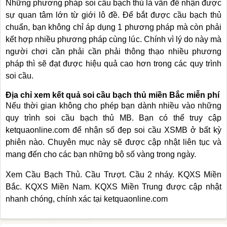
Những phương pháp soi cầu bạch thủ là vấn đề nhận được
sự quan tâm lớn từ giới lô đề. Để bắt được cầu bạch thủ
chuẩn, bạn không chỉ áp dụng 1 phương pháp mà còn phải
kết hợp nhiều phương pháp cùng lúc. Chính vì lý do này mà
người chơi cần phải cần phải thông thạo nhiều phương
pháp thì sẽ đạt được hiệu quả cao hơn trong các quy trình
soi cầu.
Địa chỉ xem kết quả soi cầu bạch thủ miền Bắc miễn phí
Nếu thời gian không cho phép bạn dành nhiều vào những
quy trình soi cầu bạch thủ MB. Bạn có thể truy cập
ketquaonline.com để nhận số đẹp soi cầu XSMB ở bất kỳ
phiên nào. Chuyên mục này sẽ được cập nhật liên tục và
mang đến cho các bạn những bộ số vàng trong ngày.
Xem Cầu Bạch Thủ. Cầu Trượt. Cầu 2 nháy. KQXS Miền
Bắc. KQXS Miền Nam. KQXS Miền Trung được cập nhật
nhanh chóng, chính xác tại ketquaonline.com