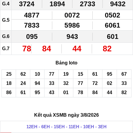
3
7
2
4
1
8
9
4
2
7
3
3
9
4
3
2
G.4
4
8
7
7
0
0
7
2
0
5
0
2
G.5
7
8
3
3
5
9
8
6
6
0
6
1
0
9
5
9
4
3
6
0
1
G.6
7
8
8
4
4
4
8
2
G.7
Bảng loto
25
62
10
77
19
15
61
95
67
18
24
94
33
32
77
72
02
33
86
61
95
43
01
78
84
44
82
Kết quả XSMB ngày 3/8/2026
12EH - 6EH - 15EH - 11EH - 10EH - 3EH