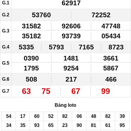
6
2
9
1
7
G.1
5
3
7
6
0
7
2
2
5
2
G.2
3
1
5
8
2
9
2
6
0
6
4
7
7
4
8
G.3
3
5
1
8
2
9
3
7
3
9
0
5
4
3
4
5
3
3
5
5
7
9
3
7
1
6
5
8
7
2
3
G.4
0
3
9
0
1
4
8
1
3
6
6
1
G.5
1
7
9
5
9
2
5
4
5
8
6
7
5
0
8
2
1
7
4
6
6
G.6
6
3
7
5
6
7
9
9
G.7
Bảng loto
54
17
60
52
82
06
48
82
39
34
35
93
65
23
90
81
61
95