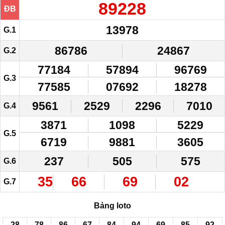
8
9
2
2
8
ĐB
1
3
9
7
8
G.1
8
6
7
8
6
2
4
8
6
7
G.2
7
7
1
8
4
5
7
8
9
4
9
6
7
6
9
G.3
7
7
5
8
5
0
7
6
9
2
1
8
2
7
8
9
5
6
1
2
5
2
9
2
2
9
6
7
0
1
0
G.4
3
8
7
1
1
0
9
8
5
2
2
9
G.5
6
7
1
9
9
8
8
1
3
6
0
5
2
3
7
5
0
5
5
7
5
G.6
3
5
6
6
6
9
0
2
G.7
Bảng loto
28
78
86
67
84
94
69
85
92