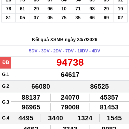
78
61
29
96
10
71
98
29
19
81
05
37
05
75
35
66
69
02
Kết quả XSMB ngày 24/7/2026
5DV - 3DV - 2DV - 7DV - 10DV - 4DV
9
4
7
3
8
ĐB
6
4
6
1
7
G.1
6
6
0
8
0
8
6
5
2
5
G.2
8
8
1
3
7
2
4
0
7
0
4
5
3
5
7
G.3
9
6
9
6
5
7
9
0
0
8
8
1
4
5
3
4
4
9
5
3
4
4
0
1
3
2
4
1
5
4
5
G.4