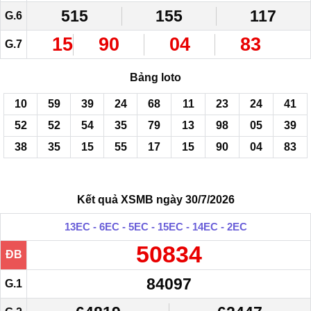
5
1
5
1
5
5
1
1
7
G.6
1
5
9
0
0
4
8
3
G.7
Bảng loto
10
59
39
24
68
11
23
24
41
52
52
54
35
79
13
98
05
39
38
35
15
55
17
15
90
04
83
Kết quả XSMB ngày 30/7/2026
13EC - 6EC - 5EC - 15EC - 14EC - 2EC
5
0
8
3
4
ĐB
8
4
0
9
7
G.1