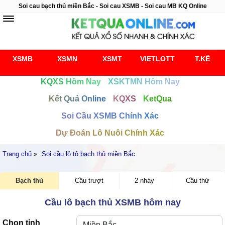
Soi cau bạch thủ miền Bắc - Soi cau XSMB - Soi cau MB KQ Online
XSMB
XSMN
XSMT
VIETLOTT
T.KÊ
KQXS Hôm Nay
XSKTMN Hôm Nay
Kết Quả Online
KQXS
KetQua
Soi Cầu XSMB Chính Xác
Dự Đoán Lô Nuôi Chính Xác
Trang chủ
»
Soi cầu lô tô bạch thủ miền Bắc
Bạch thủ
Cầu trượt
2 nháy
Cầu thứ
Cầu lô bạch thủ XSMB hôm nay
Chọn tỉnh