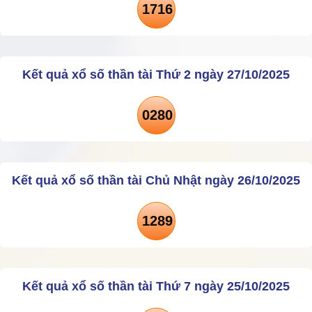
1716
Kết quả xổ số thần tài Thứ 2 ngày 27/10/2025
0280
Kết quả xổ số thần tài Chủ Nhật ngày 26/10/2025
1289
Kết quả xổ số thần tài Thứ 7 ngày 25/10/2025