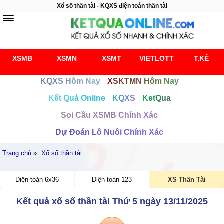
Xổ số thần tài - KQXS điện toán thần tài
XSMB
XSMN
XSMT
VIETLOTT
T.KÊ
KQXS Hôm Nay
XSKTMN Hôm Nay
Kết Quả Online
KQXS
KetQua
Soi Cầu XSMB Chính Xác
Dự Đoán Lô Nuôi Chính Xác
Trang chủ
»
Xổ số thần tài
Điện toán 6x36
Điện toán 123
XS Thần Tài
Kết quả xổ số thần tài Thứ 5 ngày 13/11/2025