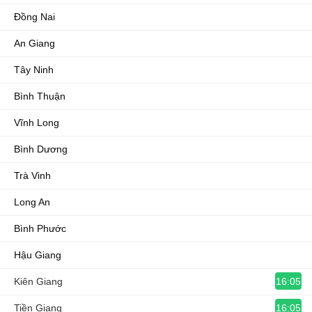
Đồng Nai
An Giang
Tây Ninh
Bình Thuận
Vĩnh Long
Bình Dương
Trà Vinh
Long An
Bình Phước
Hậu Giang
16:05
Kiên Giang
16:05
Tiền Giang