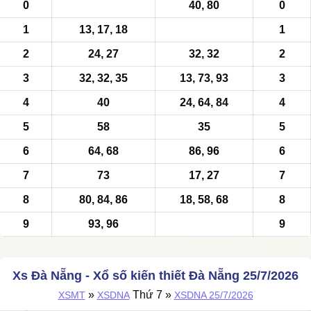
0
40
, 80
0
1
13, 17, 18
1
2
24, 27
32, 32
2
3
32, 32, 35
13, 73, 93
3
4
40
24, 64, 84
4
5
58
35
5
6
64, 68
86, 96
6
7
73
17, 27
7
8
80, 84, 86
18, 58, 68
8
9
93, 96
9
Xs Đà Nẵng - Xổ số kiến thiết Đà Nẵng 25/7/2026
»
Thứ 7 »
XSMT
XSDNA
XSDNA 25/7/2026