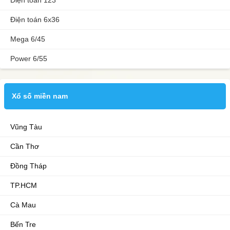
Điện toán 6x36
Mega 6/45
Power 6/55
Xổ số miền nam
Vũng Tàu
Cần Thơ
Đồng Tháp
TP.HCM
Cà Mau
Bến Tre