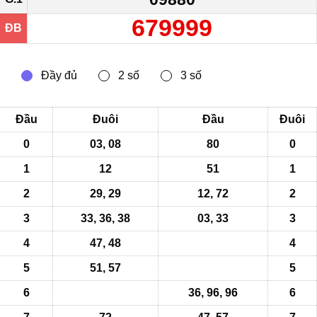
679999
ĐB
Đầu
Đuôi
Đầu
Đuôi
0
03, 08
80
0
1
12
51
1
2
29, 29
12, 72
2
3
33, 36, 38
03, 33
3
4
47, 48
4
5
51, 57
5
6
36, 96, 96
6