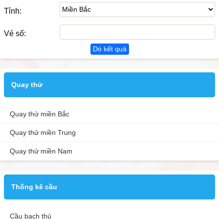
Tỉnh:
Vé số:
Dò kết quả
Quay thử
Quay thử miền Bắc
Quay thử miền Trung
Quay thử miền Nam
Thống kê cầu
Cầu bạch thủ