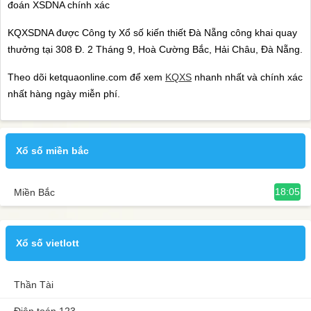
đoán XSDNA chính xác
KQXSDNA được Công ty Xổ số kiến thiết Đà Nẵng công khai quay
thưởng tại 308 Đ. 2 Tháng 9, Hoà Cường Bắc, Hải Châu, Đà Nẵng.
Theo dõi ketquaonline.com để xem
KQXS
nhanh nhất và chính xác
nhất hàng ngày miễn phí.
Xổ số miền bắc
18:05
Miền Bắc
Xổ số vietlott
Thần Tài
Điện toán 123