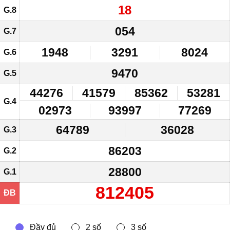
18
G.8
054
G.7
1948
3291
8024
G.6
9470
G.5
44276
41579
85362
53281
G.4
02973
93997
77269
64789
36028
G.3
86203
G.2
28800
G.1
812405
ĐB