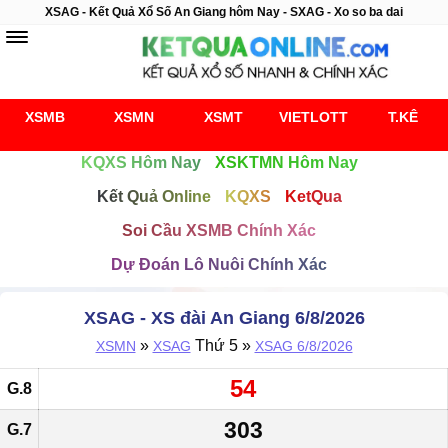
XSAG - Kết Quả Xổ Số An Giang hôm Nay - SXAG - Xo so ba dai
XSMB
XSMN
XSMT
VIETLOTT
T.KÊ
KQXS Hôm Nay
XSKTMN Hôm Nay
Kết Quả Online
KQXS
KetQua
Soi Cầu XSMB Chính Xác
Dự Đoán Lô Nuôi Chính Xác
XSAG - XS đài An Giang 6/8/2026
»
Thứ 5 »
XSMN
XSAG
XSAG 6/8/2026
54
G.8
303
G.7