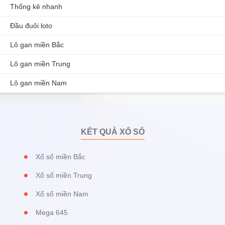
Thống kê nhanh
Đầu đuôi loto
Lô gan miền Bắc
Lô gan miền Trung
Lô gan miền Nam
KẾT QUẢ XỔ SỐ
Xổ số miền Bắc
Xổ số miền Trung
Xổ số miền Nam
Mega 645