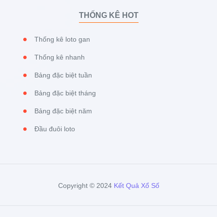
THỐNG KÊ HOT
Thống kê loto gan
Thống kê nhanh
Bảng đặc biệt tuần
Bảng đặc biệt tháng
Bảng đặc biệt năm
Đầu đuôi loto
Copyright © 2024
Kết Quả Xổ Số