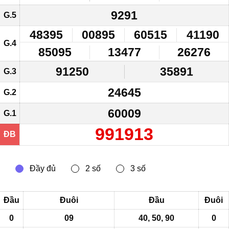
9291
G.5
48395
00895
60515
41190
G.4
85095
13477
26276
91250
35891
G.3
24645
G.2
60009
G.1
991913
ĐB
Đầu
Đuôi
Đầu
Đuôi
0
09
40, 50, 90
0