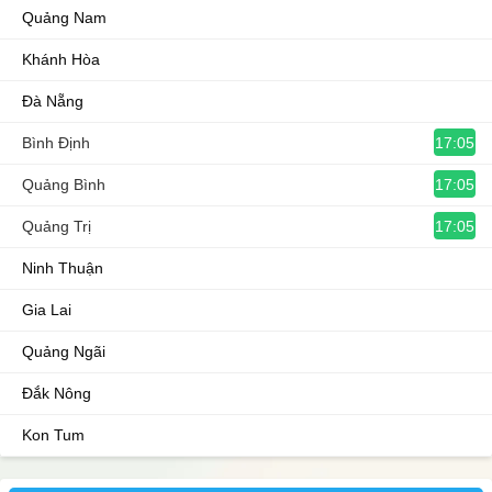
Quảng Nam
Khánh Hòa
Đà Nẵng
17:05
Bình Định
17:05
Quảng Bình
17:05
Quảng Trị
Ninh Thuận
Gia Lai
Quảng Ngãi
Đắk Nông
Kon Tum