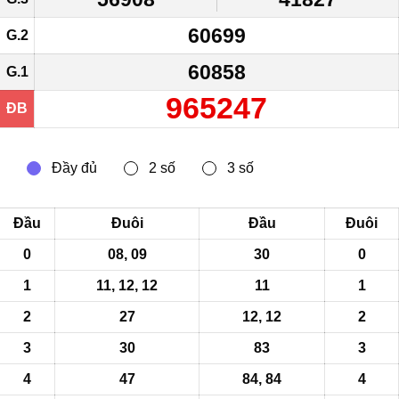
60699
G.2
60858
G.1
965247
ĐB
Đầu
Đuôi
Đầu
Đuôi
0
08, 09
30
0
1
11, 12, 12
11
1
2
27
12, 12
2
3
30
83
3
4
47
84, 84
4