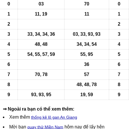
0
03
70
0
1
11, 19
11
1
2
2
3
33, 34, 34,
36
03, 33, 93, 93
3
4
48, 48
34, 34, 54
4
5
54, 55, 57, 59
55, 95
5
6
36
6
7
70, 78
57
7
8
48, 48, 78
8
9
93, 93, 95
19, 59
9
⇒ Ngoài ra bạn có thể xem thêm:
Xem thêm
thống kê lô gan An Giang
Mời bạn
hôm nay để lấy hên
quay thử Miền Nam