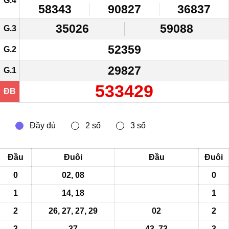
G.4
58343
90827
36837
35026
59088
G.3
52359
G.2
29827
G.1
533429
ĐB
Đầu
Đuôi
Đầu
Đuôi
0
02, 08
0
1
14, 18
1
2
26, 27, 27,
29
02
2
3
37
43, 73
3