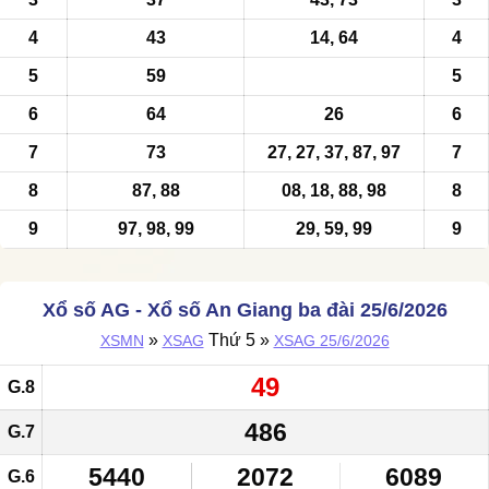
4
43
14, 64
4
5
59
5
6
64
26
6
7
73
27, 27, 37, 87, 97
7
8
87, 88
08, 18, 88, 98
8
9
97, 98, 99
29
, 59, 99
9
Xổ số AG - Xổ số An Giang ba đài 25/6/2026
»
Thứ 5 »
XSMN
XSAG
XSAG 25/6/2026
49
G.8
486
G.7
5440
2072
6089
G.6