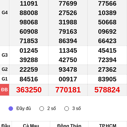
11091
77699
77566
88008
27526
10389
G4
98068
31988
50668
60908
79163
09692
71853
86394
66423
01245
11345
45415
G3
39288
42750
72394
22259
93478
27362
G2
84516
00917
83905
G1
363250
770181
578824
ĐB
Đầu
Cà Mau
Đồng Tháp
TP.HCM