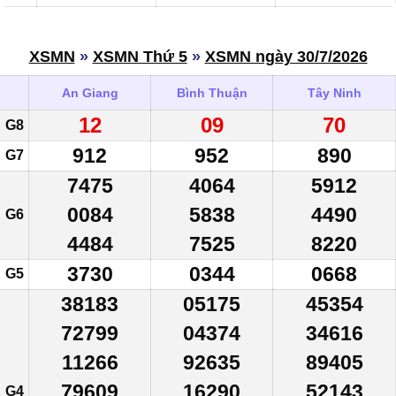
XSMN
»
XSMN Thứ 5
»
XSMN ngày 30/7/2026
An Giang
Bình Thuận
Tây Ninh
12
09
70
G8
912
952
890
G7
7475
4064
5912
0084
5838
4490
G6
4484
7525
8220
3730
0344
0668
G5
38183
05175
45354
72799
04374
34616
11266
92635
89405
79609
16290
52143
G4