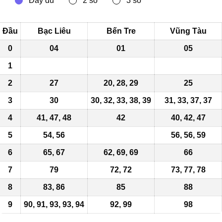
Đầu
Bạc Liêu
Bến Tre
Vũng Tàu
0
04
01
05
1
2
27
20
, 28, 29
25
3
30
30, 32, 33, 38, 39
31, 33, 37, 37
4
41, 47, 48
42
40, 42, 47
5
54, 56
56, 56, 59
6
65, 67
62, 69, 69
66
7
79
72, 72
73, 77, 78
8
83, 86
85
88
9
90, 91,
93
,
93
, 94
92, 99
98