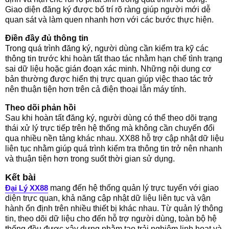
Giao diện đăng ký được bố trí rõ ràng giúp người mới dễ
quan sát và làm quen nhanh hơn với các bước thực hiện.
Điền đầy đủ thông tin
Trong quá trình đăng ký, người dùng cần kiểm tra kỹ các
thông tin trước khi hoàn tất thao tác nhằm hạn chế tình trạng
sai dữ liệu hoặc gián đoạn xác minh. Những nội dung cơ
bản thường được hiển thị trực quan giúp việc thao tác trở
nên thuận tiện hơn trên cả điện thoại lẫn máy tính.
Theo dõi phản hồi
Sau khi hoàn tất đăng ký, người dùng có thể theo dõi trạng
thái xử lý trực tiếp trên hệ thống mà không cần chuyển đổi
qua nhiều nền tảng khác nhau. XX88 hỗ trợ cập nhật dữ liệu
liên tục nhằm giúp quá trình kiểm tra thông tin trở nên nhanh
và thuận tiện hơn trong suốt thời gian sử dụng.
Kết bài
Đại Lý XX88
mang đến hệ thống quản lý trực tuyến với giao
diện trực quan, khả năng cập nhật dữ liệu liên tục và vận
hành ổn định trên nhiều thiết bị khác nhau. Từ quản lý thông
tin, theo dõi dữ liệu cho đến hỗ trợ người dùng, toàn bộ hệ
thống đều được xây dựng nhằm tạo trải nghiệm linh hoạt và