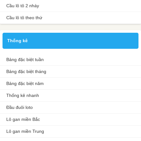
Cầu lô tô 2 nháy
Cầu lô tô theo thứ
Thống kê
Bảng đặc biệt tuần
Bảng đặc biệt tháng
Bảng đặc biệt năm
Thống kê nhanh
Đầu đuôi loto
Lô gan miền Bắc
Lô gan miền Trung