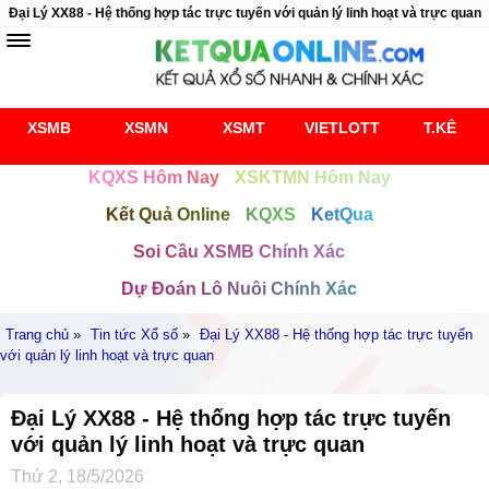
Đại Lý XX88 - Hệ thống hợp tác trực tuyến với quản lý linh hoạt và trực quan
XSMB
XSMN
XSMT
VIETLOTT
T.KÊ
KQXS Hôm Nay
XSKTMN Hôm Nay
Kết Quả Online
KQXS
KetQua
Soi Cầu XSMB Chính Xác
Dự Đoán Lô Nuôi Chính Xác
Trang chủ
»
Tin tức Xổ số
»
Đại Lý XX88 - Hệ thống hợp tác trực tuyến
với quản lý linh hoạt và trực quan
Đại Lý XX88 - Hệ thống hợp tác trực tuyến
với quản lý linh hoạt và trực quan
Thứ 2, 18/5/2026