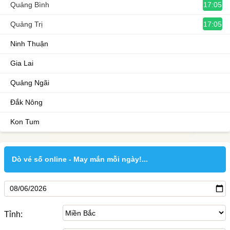
17:05
Quảng Bình
17:05
Quảng Trị
Ninh Thuận
Gia Lai
Quảng Ngãi
Đắk Nông
Kon Tum
Dò vé số online - May mắn mỗi ngày!...
Tỉnh: