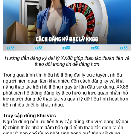
Hướng dẫn đăng ký đại lý XX88 giúp thao tác thuận tiện và
theo dõi thông tin dễ dàng hơn
Trong quá trình tìm hiểu hệ thống đại lý trực tuyến, nhiều
người hiện quan tâm khá nhiều đến cách đăng ký và khả
năng thao tác trên hệ thống ngay từ lần đầu sử dụng. XX88
phát triển hệ thống đăng ký theo hướng trực quan nhằm hỗ
trợ người dùng dễ thao tác và quản lý dữ liệu linh hoạt hơn
trên nhiều thiết bị khác nhau.
Truy cập đúng khu vực
Người dùng nên ưu tiên truy cập đúng khu vực đăng ký đại
lý chính thức nhằm đảm bảo quá trình thao tác diễn ra ổn
định và hạn chế rủi ro phát sinh trong quá trình sử dụng.