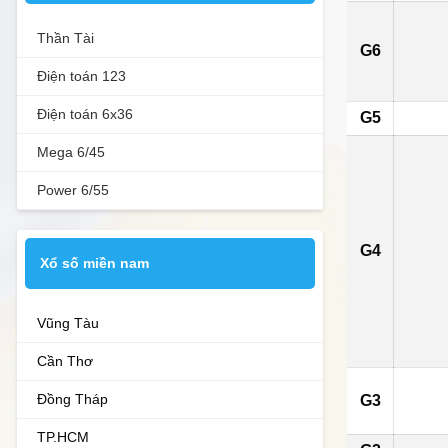
Thần Tài
G6
Điện toán 123
Điện toán 6x36
G5
Mega 6/45
Power 6/55
G4
Xổ số miền nam
Vũng Tàu
Cần Thơ
Đồng Tháp
G3
TP.HCM