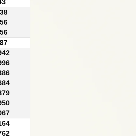
43
38
56
56
87
942
996
386
684
879
950
067
164
762