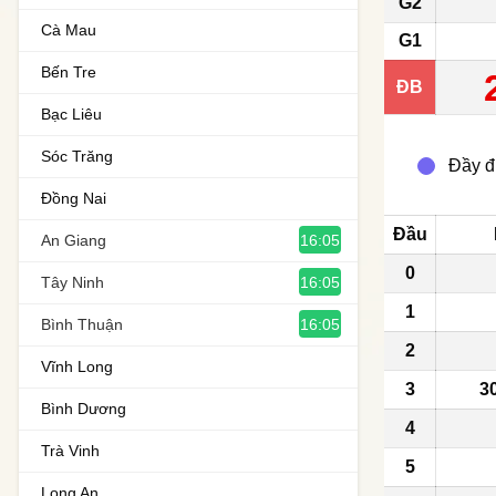
G2
Cà Mau
G1
Bến Tre
ĐB
Bạc Liêu
Sóc Trăng
Đồng Nai
Đầu
16:05
An Giang
0
16:05
Tây Ninh
1
16:05
Bình Thuận
2
Vĩnh Long
3
30
Bình Dương
4
Trà Vinh
5
Long An