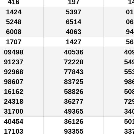
416
197
1
1424
5397
01
5248
6514
06
6008
4063
94
1707
1427
56
09498
40536
40
91237
72228
54
92968
77843
55
98607
83725
98
16162
58826
50
24318
36277
72
31700
49365
34
40454
36126
50
17103
93355
33