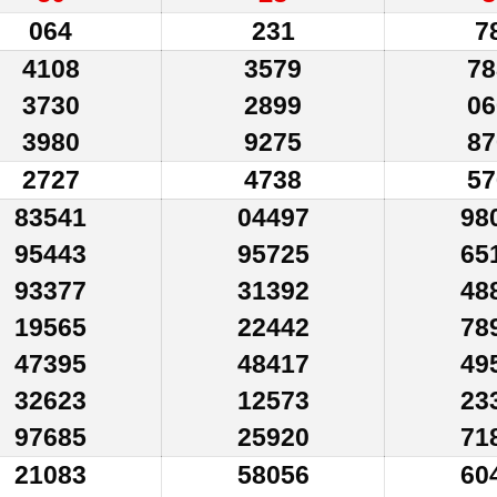
064
231
7
4108
3579
78
3730
2899
06
3980
9275
87
2727
4738
57
83541
04497
98
95443
95725
65
93377
31392
48
19565
22442
78
47395
48417
49
32623
12573
23
97685
25920
71
21083
58056
60