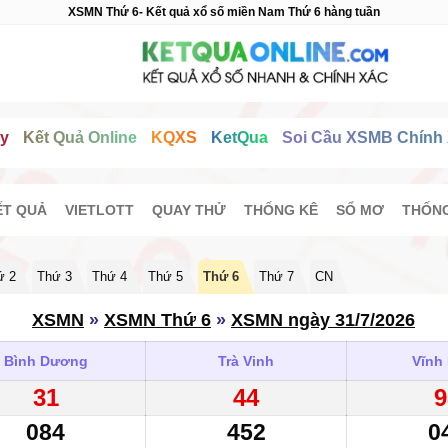
XSMN Thứ 6- Kết quả xổ số miền Nam Thứ 6 hàng tuần
y
Kết Quả Online
KQXS
KetQua
Soi Cầu XSMB Chính
ẾT QUẢ
VIETLOTT
QUAY THỬ
THỐNG KÊ
SỔ MƠ
THỐNG
ứ 2
Thứ 3
Thứ 4
Thứ 5
Thứ 6
Thứ 7
CN
XSMN
»
XSMN Thứ 6
»
XSMN ngày 31/7/2026
Bình Dương
Trà Vinh
Vĩnh
31
44
9
084
452
0