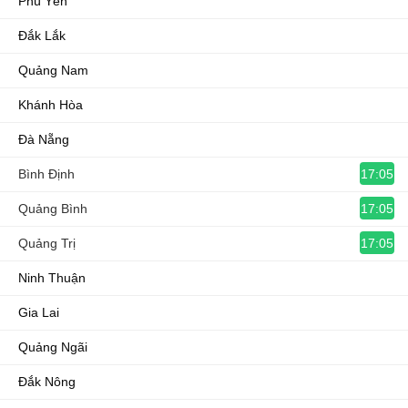
Phú Yên
Đắk Lắk
Quảng Nam
Khánh Hòa
Đà Nẵng
17:05
Bình Định
17:05
Quảng Bình
17:05
Quảng Trị
Ninh Thuận
Gia Lai
Quảng Ngãi
Đắk Nông