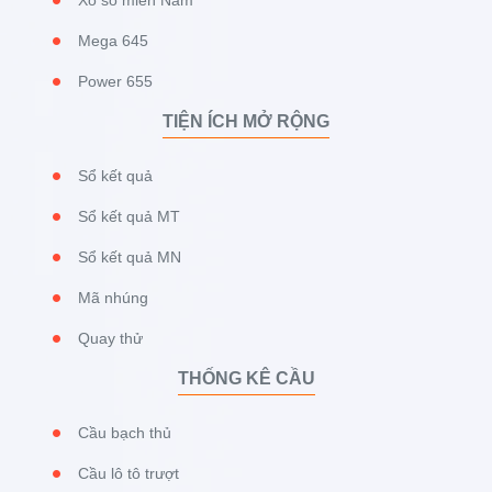
Mega 645
Power 655
TIỆN ÍCH MỞ RỘNG
Sổ kết quả
Sổ kết quả MT
Sổ kết quả MN
Mã nhúng
Quay thử
THỐNG KÊ CẦU
Cầu bạch thủ
Cầu lô tô trượt