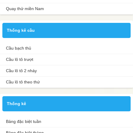
Quay thử miền Nam
Thống kê cầu
Cầu bạch thủ
Cầu lô tô trượt
Cầu lô tô 2 nháy
Cầu lô tô theo thứ
Thống kê
Bảng đặc biệt tuần
Bảng đặc biệt tháng