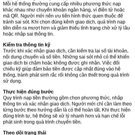
Mỗi hệ thống thường cung cấp nhiều phương thức nạp
khác nhau như chuyển khoản ngân hàng, ví điện tử hoặc
mã QR. Người mới nên ưu tiên hình thức quen thuộc để
tránh sai sót. Khi chọn đúng kênh giao dịch, quá trình nạp
tiền diễn ra mượt hơn và giảm thiểu tình trạng chờ xử lý lâu
hoặc nhập sai thông tin.
Kiểm tra thông tin kỹ
Trước khi xác nhận giao dịch, cần kiểm tra lại số tài khoản,
nội dung chuyển và số tiền. Những sai sót nhỏ có thể khiến
giao dịch bị chậm hoặc không được ghi nhận. Việc đối
chiếu kỹ giúp đảm bảo tiền được cập nhật đúng vào hệ
thống, tránh phát sinh rắc rối không cần thiết trong quá trình
sử dụng.
Thực hiện đúng bước
Quy trình nạp tiền thường gồm chọn phương thức, nhập
thông tin và xác nhận giao dịch. Người mới chỉ cần làm theo
từng bước theo hướng dẫn là có thể hoàn tất. Khi thực hiện
đúng trình tự, hệ thống sẽ xử lý nhanh hơn và hạn chế lỗi
phát sinh trong quá trình chuyển tiền.
Theo dõi trạng thái