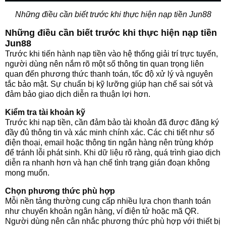
Những điều cần biết trước khi thực hiện nạp tiền Jun88
Những điều cần biết trước khi thực hiện nạp tiền
Jun88
Trước khi tiến hành nạp tiền vào hệ thống giải trí trực tuyến,
người dùng nên nắm rõ một số thông tin quan trọng liên
quan đến phương thức thanh toán, tốc độ xử lý và nguyên
tắc bảo mật. Sự chuẩn bị kỹ lưỡng giúp hạn chế sai sót và
đảm bảo giao dịch diễn ra thuận lợi hơn.
Kiểm tra tài khoản kỹ
Trước khi nạp tiền, cần đảm bảo tài khoản đã được đăng ký
đầy đủ thông tin và xác minh chính xác. Các chi tiết như số
điện thoại, email hoặc thông tin ngân hàng nên trùng khớp
để tránh lỗi phát sinh. Khi dữ liệu rõ ràng, quá trình giao dịch
diễn ra nhanh hơn và hạn chế tình trạng gián đoạn không
mong muốn.
Chọn phương thức phù hợp
Mỗi nền tảng thường cung cấp nhiều lựa chọn thanh toán
như chuyển khoản ngân hàng, ví điện tử hoặc mã QR.
Người dùng nên cân nhắc phương thức phù hợp với thiết bị