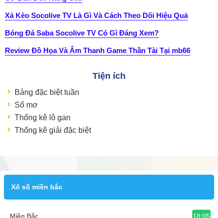
Xả Kèo Socolive TV Là Gì Và Cách Theo Dõi Hiệu Quả
Bóng Đá Saba Socolive TV Có Gì Đáng Xem?
Review Đồ Họa Và Âm Thanh Game Thần Tài Tại mb66
Tiện ích
Bảng đặc biệt tuần
Sổ mơ
Thống kê lô gan
Thống kê giải đặc biệt
Xổ số miền bắc
18:05
Miền Bắc