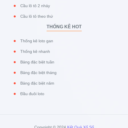
Cầu lô tô 2 nháy
Cầu lô tô theo thứ
THỐNG KÊ HOT
Thống kê loto gan
Thống kê nhanh
Bảng đặc biệt tuần
Bảng đặc biệt tháng
Bảng đặc biệt năm
Đầu đuôi loto
Copyright © 2024
Kết Quả Xổ Số