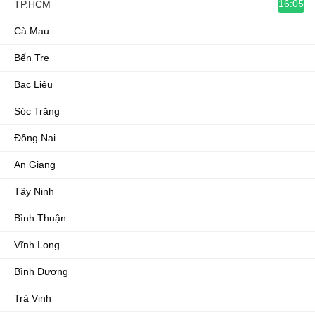
16:05
TP.HCM
Cà Mau
Bến Tre
Bạc Liêu
Sóc Trăng
Đồng Nai
An Giang
Tây Ninh
Bình Thuận
Vĩnh Long
Bình Dương
Trà Vinh