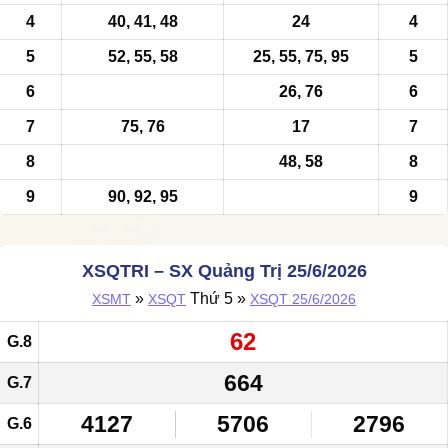
4
40, 41, 48
24
4
5
52,
55
, 58
25,
55
, 75, 95
5
6
26, 76
6
7
75, 76
17
7
8
48, 58
8
9
90, 92, 95
9
XSQTRI – SX Quảng Trị 25/6/2026
»
Thứ 5 »
XSMT
XSQT
XSQT 25/6/2026
62
G.8
664
G.7
4127
5706
2796
G.6