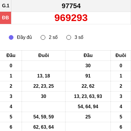
97754
G.1
969293
ĐB
Đầu
Đuôi
Đầu
Đuôi
0
30
0
1
13, 18
91
1
2
22, 23, 25
22, 62
2
3
30
13, 23, 63,
93
3
4
54, 64, 94
4
5
54, 59, 59
25
5
6
62, 63, 64
6