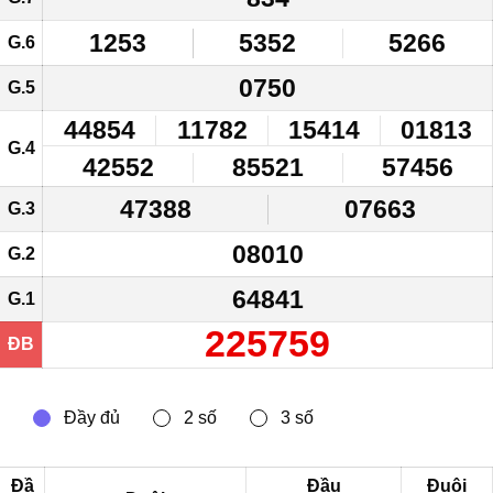
1253
5352
5266
G.6
0750
G.5
44854
11782
15414
01813
G.4
42552
85521
57456
47388
07663
G.3
08010
G.2
64841
G.1
225759
ĐB
Đầ
Đầu
Đuôi