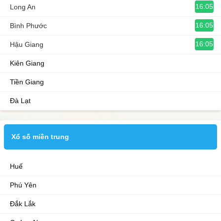
16:05
Long An
16:05
Bình Phước
16:05
Hậu Giang
Kiên Giang
Tiền Giang
Đà Lạt
Xổ số miền trung
Huế
Phú Yên
Đắk Lắk