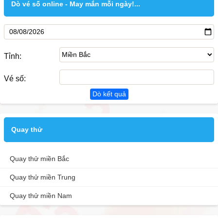
Dò vé số online - May mắn mỗi ngày!...
Tỉnh:
Vé số:
Dò kết quả
Quay thử
Quay thử miền Bắc
Quay thử miền Trung
Quay thử miền Nam