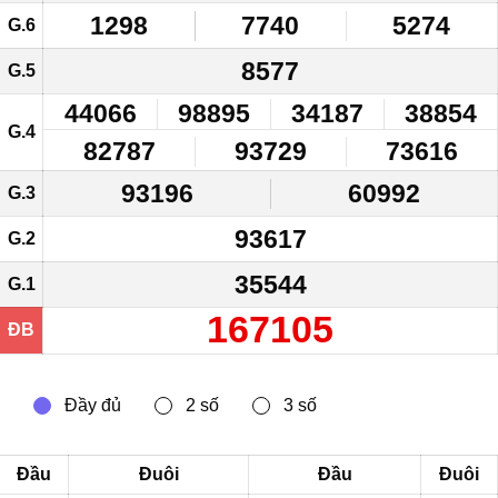
1298
7740
5274
G.6
8577
G.5
44066
98895
34187
38854
G.4
82787
93729
73616
93196
60992
G.3
93617
G.2
35544
G.1
167105
ĐB
Đầu
Đuôi
Đầu
Đuôi