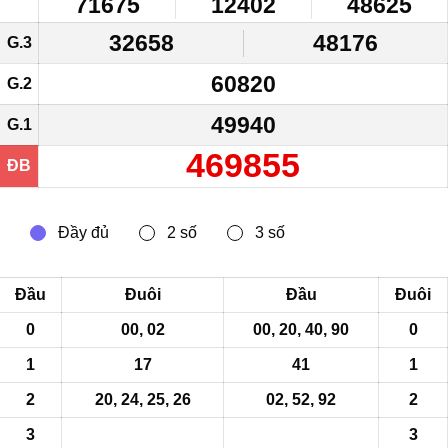
71675
12402
48625
32658
48176
G.3
60820
G.2
49940
G.1
469855
ĐB
Đầu
Đuôi
Đầu
Đuôi
0
00, 02
00, 20, 40, 90
0
1
17
41
1
2
20, 24, 25, 26
02, 52, 92
2
3
3