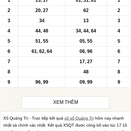
1
13, 17
01, 51, 61
1
2
20, 27
62
2
3
34
13
3
4
44, 48
34, 44, 64
4
5
51, 55
05
, 55
5
6
61, 62, 64
06, 96
6
7
17, 27
7
8
48
8
9
96, 99
09, 99
9
XEM THÊM
XS Quảng Trị - Trực tiếp kết quả
xổ số Quảng Trị
hôm nay nhanh
nhất và chính xác nhất. Kết quả XSQT được công bố vào lúc 17:15