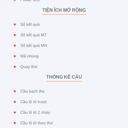
TIỆN ÍCH MỞ RỘNG
Sổ kết quả
Sổ kết quả MT
Sổ kết quả MN
Mã nhúng
Quay thử
THỐNG KÊ CẦU
Cầu bạch thủ
Cầu lô tô trượt
Cầu lô tô 2 nháy
Cầu lô tô theo thứ