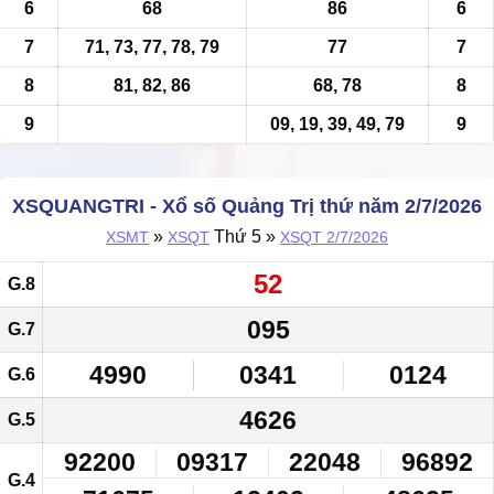
6
68
86
6
7
71, 73, 77, 78, 79
77
7
8
81, 82, 86
68, 78
8
9
09, 19, 39, 49, 79
9
XSQUANGTRI - Xổ số Quảng Trị thứ năm 2/7/2026
»
Thứ 5 »
XSMT
XSQT
XSQT 2/7/2026
52
G.8
095
G.7
4990
0341
0124
G.6
4626
G.5
92200
09317
22048
96892
G.4