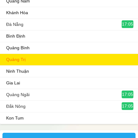
Quảng Nam
Khánh Hòa
17:05
Đà Nẵng
Bình Định
Quảng Bình
Quảng Trị
Ninh Thuận
Gia Lai
17:05
Quảng Ngãi
17:05
Đắk Nông
Kon Tum