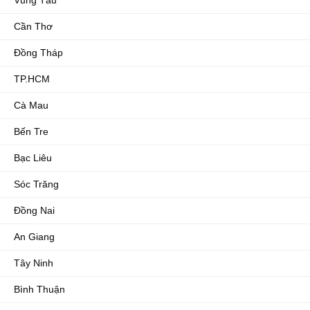
Vũng Tàu
Cần Thơ
Đồng Tháp
TP.HCM
Cà Mau
Bến Tre
Bạc Liêu
Sóc Trăng
Đồng Nai
An Giang
Tây Ninh
Bình Thuận