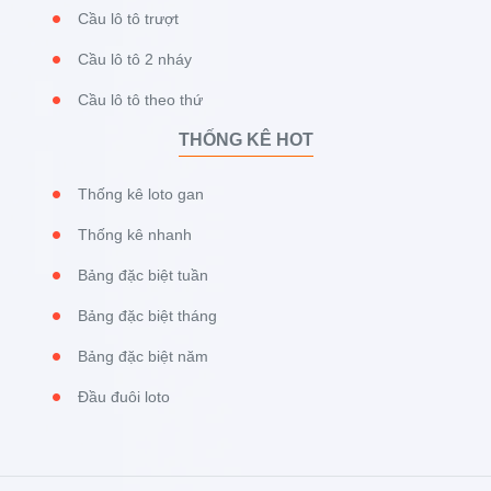
Cầu lô tô trượt
Cầu lô tô 2 nháy
Cầu lô tô theo thứ
THỐNG KÊ HOT
Thống kê loto gan
Thống kê nhanh
Bảng đặc biệt tuần
Bảng đặc biệt tháng
Bảng đặc biệt năm
Đầu đuôi loto