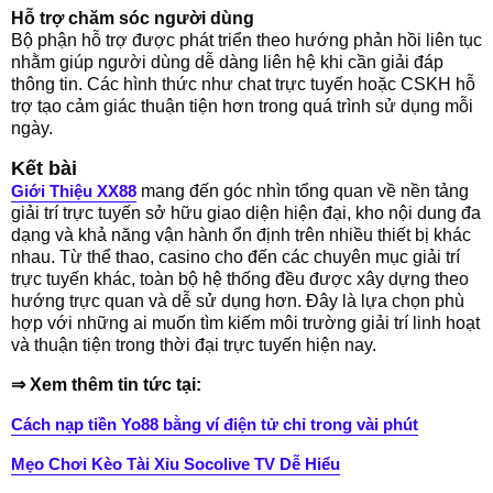
Hỗ trợ chăm sóc người dùng
Bộ phận hỗ trợ được phát triển theo hướng phản hồi liên tục
nhằm giúp người dùng dễ dàng liên hệ khi cần giải đáp
thông tin. Các hình thức như chat trực tuyến hoặc CSKH hỗ
trợ tạo cảm giác thuận tiện hơn trong quá trình sử dụng mỗi
ngày.
Kết bài
Giới Thiệu XX88
mang đến góc nhìn tổng quan về nền tảng
giải trí trực tuyến sở hữu giao diện hiện đại, kho nội dung đa
dạng và khả năng vận hành ổn định trên nhiều thiết bị khác
nhau. Từ thể thao, casino cho đến các chuyên mục giải trí
trực tuyến khác, toàn bộ hệ thống đều được xây dựng theo
hướng trực quan và dễ sử dụng hơn. Đây là lựa chọn phù
hợp với những ai muốn tìm kiếm môi trường giải trí linh hoạt
và thuận tiện trong thời đại trực tuyến hiện nay.
⇒ Xem thêm tin tức tại:
Cách nạp tiền Yo88 bằng ví điện tử chỉ trong vài phút
Mẹo Chơi Kèo Tài Xỉu Socolive TV Dễ Hiểu