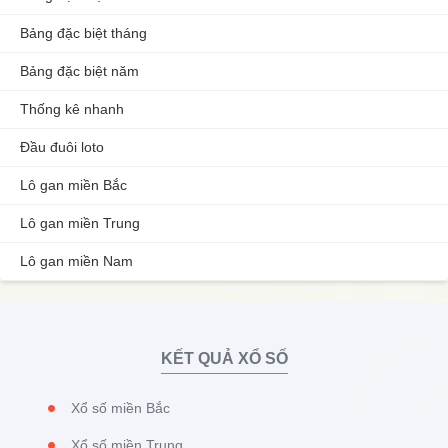
Bảng đặc biệt tháng
Bảng đặc biệt năm
Thống kê nhanh
Đầu đuôi loto
Lô gan miền Bắc
Lô gan miền Trung
Lô gan miền Nam
KẾT QUẢ XỔ SỐ
Xổ số miền Bắc
Xổ số miền Trung