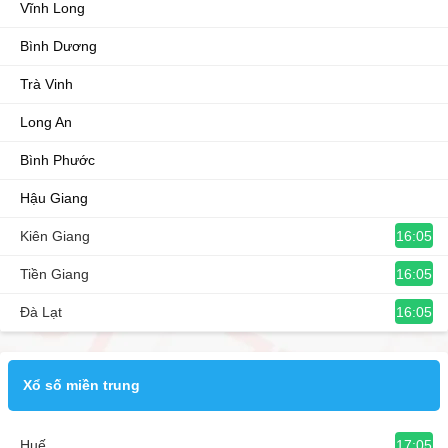
Vĩnh Long
Bình Dương
Trà Vinh
Long An
Bình Phước
Hậu Giang
16:05
Kiên Giang
16:05
Tiền Giang
16:05
Đà Lạt
Xổ số miền trung
17:05
Huế