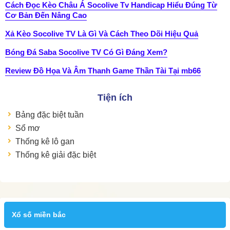
Cách Đọc Kèo Châu Á Socolive Tv Handicap Hiểu Đúng Từ
Cơ Bản Đến Nâng Cao
Xả Kèo Socolive TV Là Gì Và Cách Theo Dõi Hiệu Quả
Bóng Đá Saba Socolive TV Có Gì Đáng Xem?
Review Đồ Họa Và Âm Thanh Game Thần Tài Tại mb66
Tiện ích
Bảng đặc biệt tuần
Sổ mơ
Thống kê lô gan
Thống kê giải đặc biệt
Xổ số miền bắc