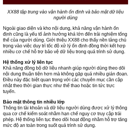
XX88 tập trung vào vận hành ổn định và bảo mật dữ liệu
người dùng
Ngoài giao diện và kho nội dung, khả năng vận hành ổn
định cũng là yếu tố ảnh hưởng khá lớn đến trải nghiệm tổng
thể của người dùng. Giới thiệu XX88 cho thấy nền tảng chú
trọng vào việc duy trì tốc độ xử lý ổn định đồng thời kết hợp
nhiều cơ chế hỗ trợ bảo vệ dữ liệu trong quá trình sử dụng.
Hệ thống xử lý liên tục
Khả năng đồng bộ dữ liệu nhanh giúp người dùng theo dõi
nội dung thuận tiện hơn mà không gặp quá nhiều gián đoạn.
Điều này đặc biệt quan trọng với các chuyên mục cần cập
nhật theo thời gian thực như thể thao hoặc tin tức trực
tuyến.
Bảo mật thông tin nhiều lớp
Thông tin tài khoản và dữ liệu người dùng được xử lý thông
qua cơ chế kiểm soát nhằm hạn chế nguy cơ truy cập trái
phép. Hệ thống liên tục theo dõi hoạt động nhằm hỗ trợ tăng
mức độ an toàn trong suốt quá trình sử dụng.