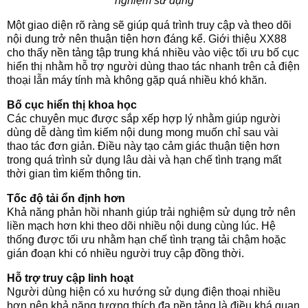
nghiệm sử dụng
Một giao diện rõ ràng sẽ giúp quá trình truy cập và theo dõi
nội dung trở nên thuận tiện hơn đáng kể. Giới thiệu XX88
cho thấy nền tảng tập trung khá nhiều vào việc tối ưu bố cục
hiển thị nhằm hỗ trợ người dùng thao tác nhanh trên cả điện
thoại lẫn máy tính mà không gặp quá nhiều khó khăn.
Bố cục hiển thị khoa học
Các chuyên mục được sắp xếp hợp lý nhằm giúp người
dùng dễ dàng tìm kiếm nội dung mong muốn chỉ sau vài
thao tác đơn giản. Điều này tạo cảm giác thuận tiện hơn
trong quá trình sử dụng lâu dài và hạn chế tình trạng mất
thời gian tìm kiếm thông tin.
Tốc độ tải ổn định hơn
Khả năng phản hồi nhanh giúp trải nghiệm sử dụng trở nên
liền mạch hơn khi theo dõi nhiều nội dung cùng lúc. Hệ
thống được tối ưu nhằm hạn chế tình trạng tải chậm hoặc
gián đoạn khi có nhiều người truy cập đồng thời.
Hỗ trợ truy cập linh hoạt
Người dùng hiện có xu hướng sử dụng điện thoại nhiều
hơn nên khả năng tương thích đa nền tảng là điều khá quan