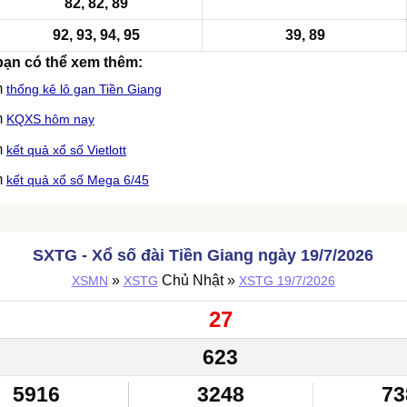
82, 82, 89
92, 93, 94, 95
39, 89
bạn có thể xem thêm:
m
thống kê lô gan Tiền Giang
m
KQXS hôm nay
m
kết quả xổ số Vietlott
m
kết quả xổ số Mega 6/45
SXTG - Xổ số đài Tiền Giang ngày 19/7/2026
»
Chủ Nhật »
XSMN
XSTG
XSTG 19/7/2026
27
623
5916
3248
73