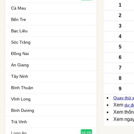
1
Cà Mau
2
Bến Tre
3
Bạc Liêu
4
Sóc Trăng
5
Đồng Nai
6
An Giang
7
Tây Ninh
8
Bình Thuận
9
Quay thử x
Vĩnh Long
Xem
dự 
Bình Dương
Xem thốn
Xem ngay
Trà Vinh
16:05
Long An