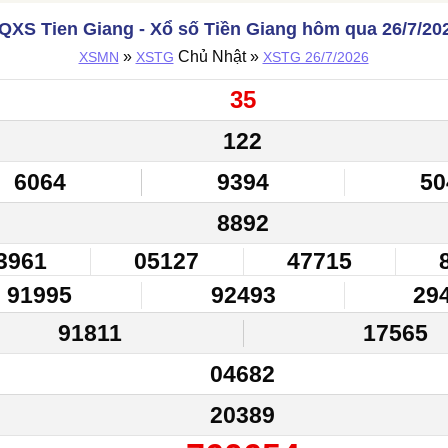
QXS Tien Giang - Xổ số Tiền Giang hôm qua 26/7/20
»
Chủ Nhật »
XSMN
XSTG
XSTG 26/7/2026
35
122
6064
9394
50
8892
3961
05127
47715
91995
92493
29
91811
17565
04682
20389