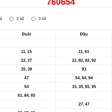
760654
Đuôi
Đầu
11, 15
11, 61
22, 27
22, 82, 82, 92
35, 39
93
47
54
, 64, 94
54
15, 35, 65, 95
61, 64, 65
27, 47