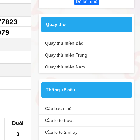
Dò kết quả
77823
Quay thử
079
Quay thử miền Bắc
Quay thử miền Trung
Quay thử miền Nam
Thống kê cầu
Cầu bạch thủ
Cầu lô tô trượt
Đuôi
Cầu lô tô 2 nháy
0