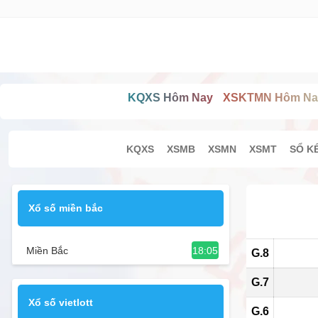
KQXS Hôm Nay
XSKTMN Hôm Na
KQXS
XSMB
XSMN
XSMT
SỔ K
Xổ số miền bắc
18:05
Miền Bắc
G.8
G.7
Xổ số vietlott
G.6