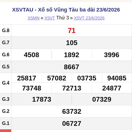
XSVTAU - Xổ số Vũng Tàu ba đài 23/6/2026
»
Thứ 3 »
XSMN
XSVT
XSVT 23/6/2026
71
G.8
105
G.7
4508
1892
3996
G.6
8667
G.5
25817
57082
03735
94085
G.4
73748
72713
24877
17873
07329
G.3
63732
G.2
06727
G.1