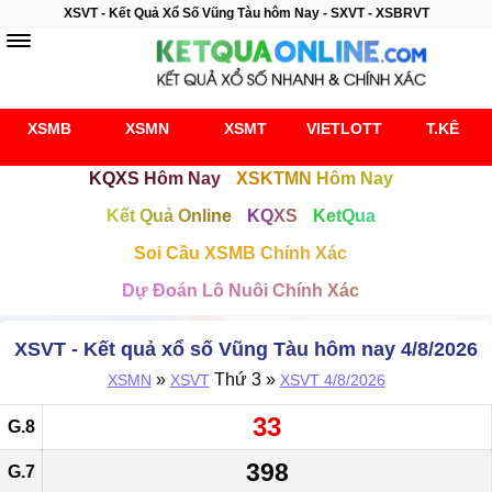
XSVT - Kết Quả Xổ Số Vũng Tàu hôm Nay - SXVT - XSBRVT
XSMB
XSMN
XSMT
VIETLOTT
T.KÊ
KQXS Hôm Nay
XSKTMN Hôm Nay
Kết Quả Online
KQXS
KetQua
Soi Cầu XSMB Chính Xác
Dự Đoán Lô Nuôi Chính Xác
XSVT - Kết quả xổ số Vũng Tàu hôm nay 4/8/2026
»
Thứ 3 »
XSMN
XSVT
XSVT 4/8/2026
33
G.8
398
G.7