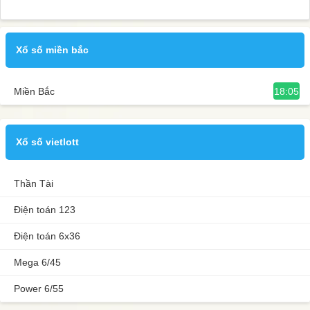
Xổ số miền bắc
18:05
Miền Bắc
Xổ số vietlott
Thần Tài
Điện toán 123
Điện toán 6x36
Mega 6/45
Power 6/55