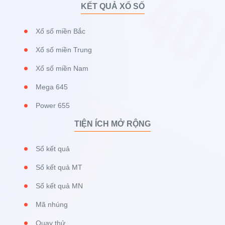
KẾT QUẢ XỔ SỐ
Xổ số miền Bắc
Xổ số miền Trung
Xổ số miền Nam
Mega 645
Power 655
TIỆN ÍCH MỞ RỘNG
Sổ kết quả
Sổ kết quả MT
Sổ kết quả MN
Mã nhúng
Quay thử