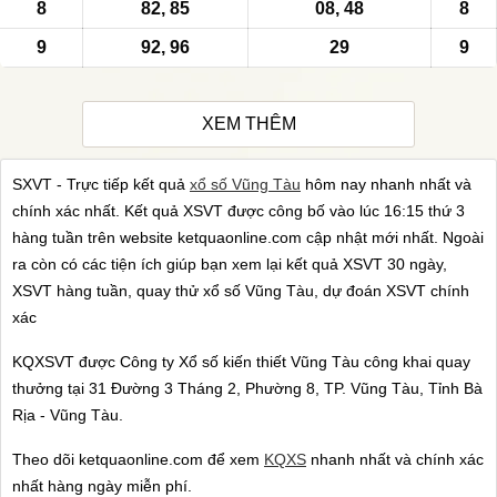
8
82, 85
08, 48
8
9
92, 96
29
9
XEM THÊM
SXVT - Trực tiếp kết quả
xổ số Vũng Tàu
hôm nay nhanh nhất và
chính xác nhất. Kết quả XSVT được công bố vào lúc 16:15 thứ 3
hàng tuần trên website ketquaonline.com cập nhật mới nhất. Ngoài
ra còn có các tiện ích giúp bạn xem lại kết quả XSVT 30 ngày,
XSVT hàng tuần, quay thử xổ số Vũng Tàu, dự đoán XSVT chính
xác
KQXSVT được Công ty Xổ số kiến thiết Vũng Tàu công khai quay
thưởng tại 31 Đường 3 Tháng 2, Phường 8, TP. Vũng Tàu, Tỉnh Bà
Rịa - Vũng Tàu.
Theo dõi ketquaonline.com để xem
KQXS
nhanh nhất và chính xác
nhất hàng ngày miễn phí.