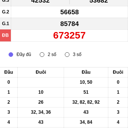
42532
53682
G.3
56658
G.2
85784
G.1
673257
ĐB
Đầu
Đuôi
Đầu
Đuôi
0
10, 50
0
1
10
51
1
2
26
32, 82, 82, 92
2
3
32, 34, 36
43
3
4
43
34, 84
4