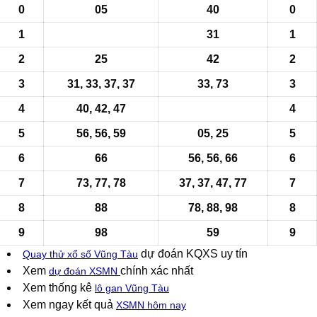
0
05
40
0
1
31
1
2
25
42
2
3
31, 33, 37, 37
33, 73
3
4
40, 42, 47
4
5
56, 56, 59
05, 25
5
6
66
56, 56, 66
6
7
73, 77, 78
37, 37, 47, 77
7
8
88
78,
88
, 98
8
9
98
59
9
dự đoán KQXS uy tín
Quay thử xổ số Vũng Tàu
Xem
chính xác nhất
dự đoán XSMN
Xem thống kê
lô gan Vũng Tàu
Xem ngay kết quả
XSMN hôm nay