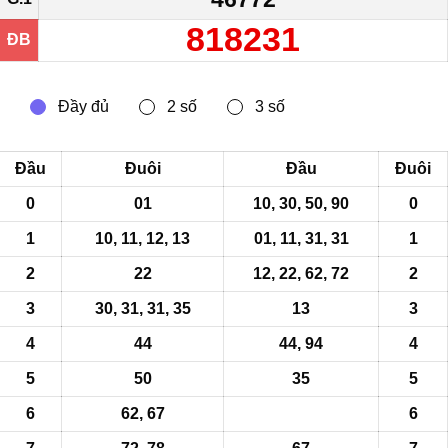
818231
ĐB
Đầu
Đuôi
Đầu
Đuôi
0
01
10, 30, 50, 90
0
1
10, 11, 12, 13
01, 11,
31
,
31
1
2
22
12, 22, 62, 72
2
3
30,
31
,
31
, 35
13
3
4
44
44, 94
4
5
50
35
5
6
62, 67
6