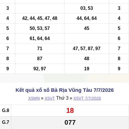
3
03, 53
3
4
42, 44, 45, 47, 48
44, 64, 64
4
5
50, 53, 57
45
5
6
61, 64, 64
6
7
71
47, 57, 87, 97
7
8
87
48
8
9
92, 97
19
9
Kết quả xổ số Bà Rịa Vũng Tàu 7/7/2026
»
Thứ 3 »
XSMN
XSVT
XSVT 7/7/2026
18
G.8
077
G.7