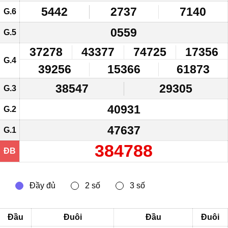
5442
2737
7140
G.6
0559
G.5
37278
43377
74725
17356
G.4
39256
15366
61873
38547
29305
G.3
40931
G.2
47637
G.1
384788
ĐB
Đầu
Đuôi
Đầu
Đuôi