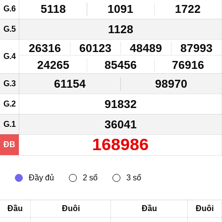
5118
1091
1722
G.6
1128
G.5
26316
60123
48489
87993
G.4
24265
85456
76916
61154
98970
G.3
91832
G.2
36041
G.1
168986
ĐB
Đầu
Đuôi
Đầu
Đuôi