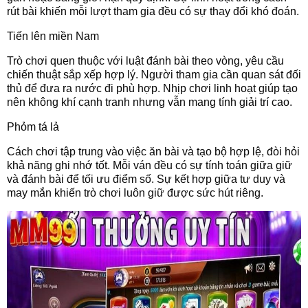
rút bài khiến mỗi lượt tham gia đều có sự thay đổi khó đoán.
Tiến lên miền Nam
Trò chơi quen thuộc với luật đánh bài theo vòng, yêu cầu
chiến thuật sắp xếp hợp lý. Người tham gia cần quan sát đối
thủ để đưa ra nước đi phù hợp. Nhịp chơi linh hoạt giúp tạo
nên không khí cạnh tranh nhưng vẫn mang tính giải trí cao.
Phỏm tá lả
Cách chơi tập trung vào việc ăn bài và tạo bộ hợp lệ, đòi hỏi
khả năng ghi nhớ tốt. Mỗi ván đều có sự tính toán giữa giữ
và đánh bài để tối ưu điểm số. Sự kết hợp giữa tư duy và
may mắn khiến trò chơi luôn giữ được sức hút riêng.