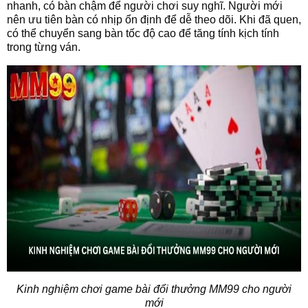
nhanh, có bàn chậm để người chơi suy nghĩ. Người mới
nên ưu tiên bàn có nhịp ổn định để dễ theo dõi. Khi đã quen,
có thể chuyển sang bàn tốc độ cao để tăng tính kịch tính
trong từng ván.
Kinh nghiệm chơi game bài đổi thưởng MM99 cho người
mới