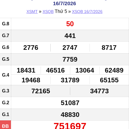
16/7/2026
»
Thứ 5 »
XSMT
XSQB
XSQB 16/7/2026
50
G.8
441
G.7
2776
2747
8717
G.6
7759
G.5
18431
46516
13064
62489
G.4
19468
31789
65155
72165
34773
G.3
51087
G.2
48830
G.1
751697
ĐB