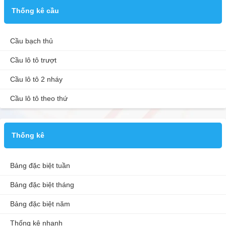
Thống kê cầu
Cầu bạch thủ
Cầu lô tô trượt
Cầu lô tô 2 nháy
Cầu lô tô theo thứ
Thống kê
Bảng đặc biệt tuần
Bảng đặc biệt tháng
Bảng đặc biệt năm
Thống kê nhanh