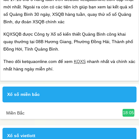
mới nhất. Ngoài ra còn có các tiện ích giúp bạn xem lại kết quả xổ
số Quảng Bình 30 ngày, XSQB hàng tuần, quay thử xổ số Quảng
Bình, dự đoán XSQB chính xác
KQXSQB được Công ty Xổ số kiến thiết Quảng Bình công khai
quay thưởng tại 08B Hương Giang, Phường Đồng Hải, Thành phố
Đồng Hới, Tỉnh Quảng Bình.
Theo dõi ketquaonline.com để xem
KQXS
nhanh nhất và chính xác
nhất hàng ngày miễn phí.
Xổ số miền bắc
18:05
Miền Bắc
Xổ số vietlott