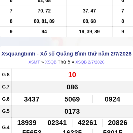
6
62, 68
6
7
70, 72
37, 47
7
8
80, 81, 89
08, 68
8
9
94
19, 39, 89
9
Xsquangbinh - Xổ số Quảng Bình thứ năm 2/7/2026
»
Thứ 5 »
XSMT
XSQB
XSQB 2/7/2026
10
G.8
086
G.7
3437
5069
0924
G.6
0173
G.5
18939
02341
42261
20826
G.4
55653
16335
58015