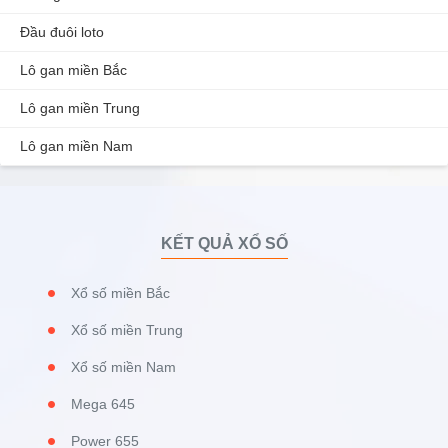
Đầu đuôi loto
Lô gan miền Bắc
Lô gan miền Trung
Lô gan miền Nam
KẾT QUẢ XỔ SỐ
Xổ số miền Bắc
Xổ số miền Trung
Xổ số miền Nam
Mega 645
Power 655