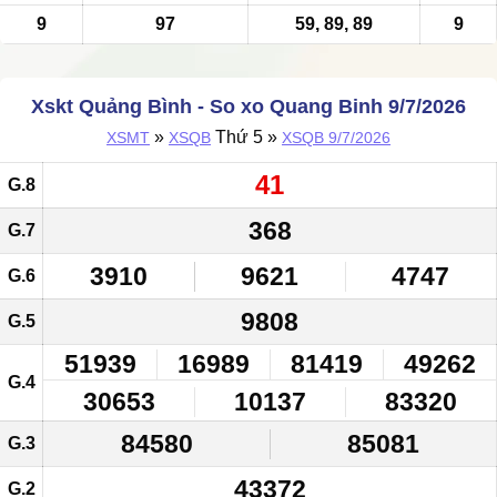
9
97
59, 89, 89
9
Xskt Quảng Bình - So xo Quang Binh 9/7/2026
»
Thứ 5 »
XSMT
XSQB
XSQB 9/7/2026
41
G.8
368
G.7
3910
9621
4747
G.6
9808
G.5
51939
16989
81419
49262
G.4
30653
10137
83320
84580
85081
G.3
43372
G.2