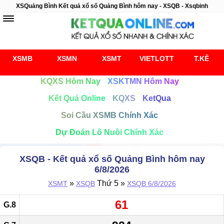
XSQuảng Bình Kết quả xổ số Quảng Bình hôm nay - XSQB - Xsqbinh
XSMB
XSMN
XSMT
VIETLOTT
T.KÊ
KQXS Hôm Nay
XSKTMN Hôm Nay
Kết Quả Online
KQXS
KetQua
Soi Cầu XSMB Chính Xác
Dự Đoán Lô Nuôi Chính Xác
XSQB - Kết quả xổ số Quảng Bình hôm nay
6/8/2026
»
Thứ 5 »
XSMT
XSQB
XSQB 6/8/2026
61
G.8