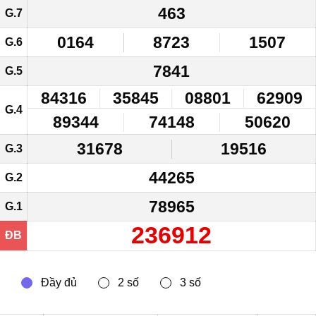
463
G.7
0164
8723
1507
G.6
7841
G.5
84316
35845
08801
62909
G.4
89344
74148
50620
31678
19516
G.3
44265
G.2
78965
G.1
236912
ĐB