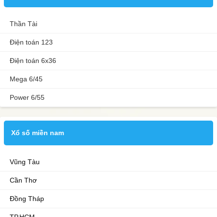
Thần Tài
Điện toán 123
Điện toán 6x36
Mega 6/45
Power 6/55
Xổ số miền nam
Vũng Tàu
Cần Thơ
Đồng Tháp
TP.HCM