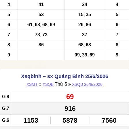
4
41
24
4
5
53
15, 35
5
6
61,
68
,
68
, 69
26, 86
6
7
73, 73
37
7
8
86
68
,
68
8
9
09, 39, 69
9
Xsqbinh – sx Quảng Bình 25/6/2026
»
Thứ 5 »
XSMT
XSQB
XSQB 25/6/2026
69
G.8
916
G.7
1153
5878
7560
G.6