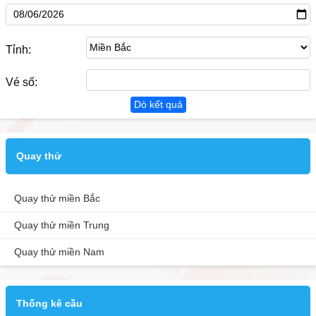
Tỉnh:
Vé số:
Dò kết quả
Quay thử
Quay thử miền Bắc
Quay thử miền Trung
Quay thử miền Nam
Thống kê cầu