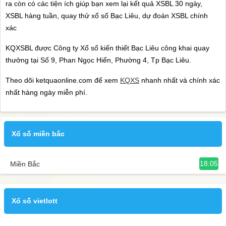
ra còn có các tiện ích giúp bạn xem lại kết quả XSBL 30 ngày,
XSBL hàng tuần, quay thử xổ số Bạc Liêu, dự đoán XSBL chính
xác
KQXSBL được Công ty Xổ số kiến thiết Bạc Liêu công khai quay
thưởng tại Số 9, Phan Ngọc Hiển, Phường 4, Tp Bạc Liêu.
Theo dõi ketquaonline.com để xem
KQXS
nhanh nhất và chính xác
nhất hàng ngày miễn phí.
Xổ số miền bắc
18:05
Miền Bắc
Xổ số vietlott