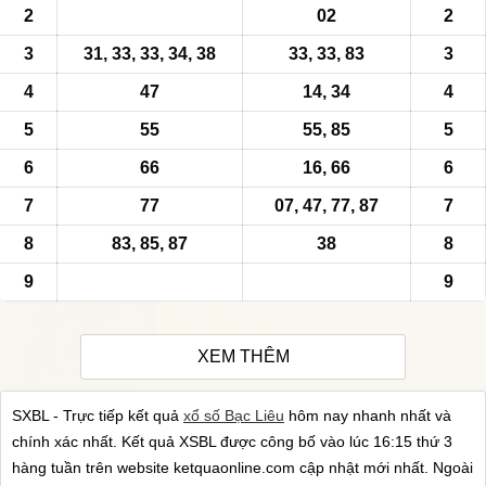
2
02
2
3
31
, 33, 33, 34, 38
33, 33, 83
3
4
47
14, 34
4
5
55
55, 85
5
6
66
16, 66
6
7
77
07, 47, 77, 87
7
8
83, 85, 87
38
8
9
9
XEM THÊM
SXBL - Trực tiếp kết quả
xổ số Bạc Liêu
hôm nay nhanh nhất và
chính xác nhất. Kết quả XSBL được công bố vào lúc 16:15 thứ 3
hàng tuần trên website ketquaonline.com cập nhật mới nhất. Ngoài