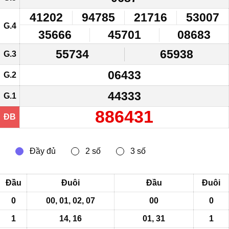
41202
94785
21716
53007
G.4
35666
45701
08683
55734
65938
G.3
06433
G.2
44333
G.1
886431
ĐB
Đầu
Đuôi
Đầu
Đuôi
0
00, 01, 02, 07
00
0
1
14, 16
01,
31
1