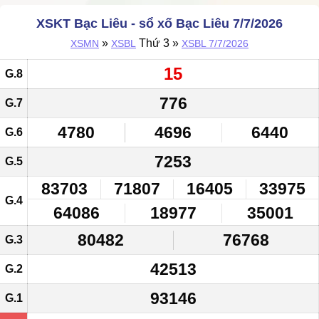
XSKT Bạc Liêu - sổ xố Bạc Liêu 7/7/2026
»
Thứ 3 »
XSMN
XSBL
XSBL 7/7/2026
15
G.8
776
G.7
4780
4696
6440
G.6
7253
G.5
83703
71807
16405
33975
G.4
64086
18977
35001
80482
76768
G.3
42513
G.2
93146
G.1