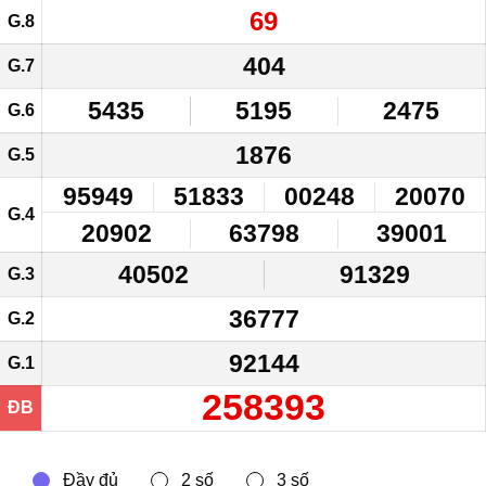
69
G.8
404
G.7
5435
5195
2475
G.6
1876
G.5
95949
51833
00248
20070
G.4
20902
63798
39001
40502
91329
G.3
36777
G.2
92144
G.1
258393
ĐB