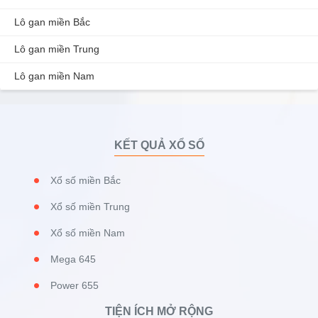
Lô gan miền Bắc
Lô gan miền Trung
Lô gan miền Nam
KẾT QUẢ XỔ SỐ
Xổ số miền Bắc
Xổ số miền Trung
Xổ số miền Nam
Mega 645
Power 655
TIỆN ÍCH MỞ RỘNG