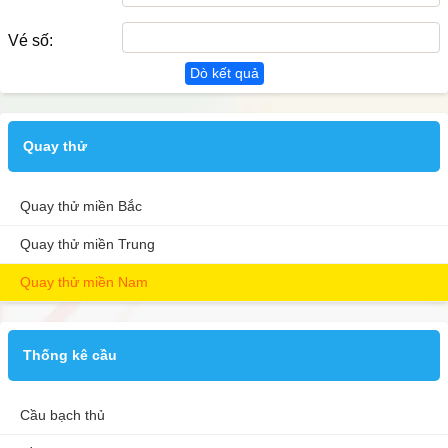
Vé số:
Dò kết quả
Quay thử
Quay thử miền Bắc
Quay thử miền Trung
Quay thử miền Nam
Thống kê cầu
Cầu bạch thủ