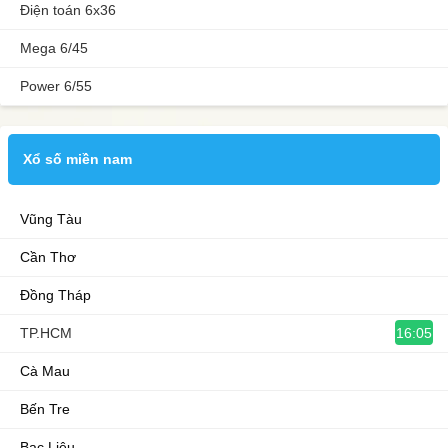
Điện toán 6x36
Mega 6/45
Power 6/55
Xổ số miền nam
Vũng Tàu
Cần Thơ
Đồng Tháp
16:05
TP.HCM
Cà Mau
Bến Tre
Bạc Liêu