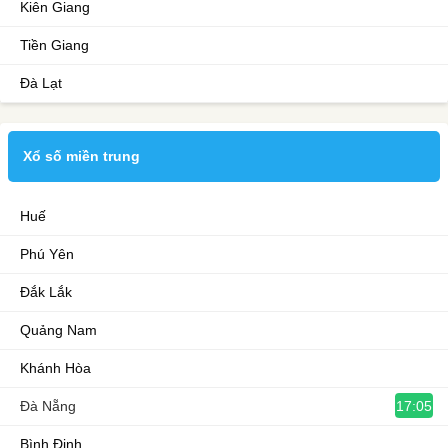
Kiên Giang
Tiền Giang
Đà Lạt
Xổ số miền trung
Huế
Phú Yên
Đắk Lắk
Quảng Nam
Khánh Hòa
17:05
Đà Nẵng
Bình Định