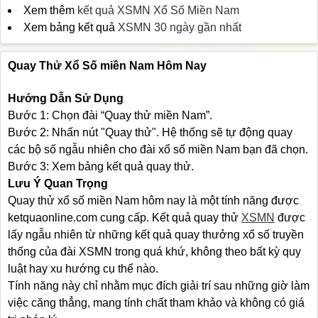
Xem thêm
kết quả XSMN Xổ Số Miền Nam
Xem bảng kết quả
XSMN 30 ngày gần nhất
Quay Thử Xổ Số miền Nam Hôm Nay
Hướng Dẫn Sử Dụng
Bước 1: Chọn đài “Quay thử miền Nam”.
Bước 2: Nhấn nút "Quay thử". Hệ thống sẽ tự động quay
các bộ số ngẫu nhiên cho đài xổ số miền Nam bạn đã chọn.
Bước 3: Xem bảng kết quả quay thử.
Lưu Ý Quan Trọng
Quay thử xổ số miền Nam hôm nay là một tính năng được
ketquaonline.com cung cấp. Kết quả quay thử
XSMN
được
lấy ngẫu nhiên từ những kết quả quay thưởng xổ số truyền
thống của đài XSMN trong quá khứ, không theo bất kỳ quy
luật hay xu hướng cụ thể nào.
Tính năng này chỉ nhằm mục đích giải trí sau những giờ làm
việc căng thẳng, mang tính chất tham khảo và không có giá