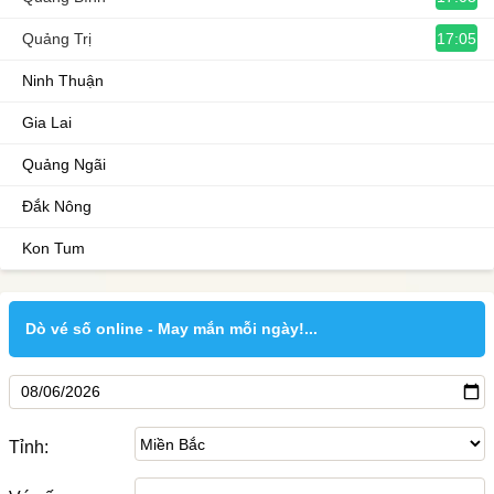
17:05
Quảng Trị
Ninh Thuận
Gia Lai
Quảng Ngãi
Đắk Nông
Kon Tum
Dò vé số online - May mắn mỗi ngày!...
Tỉnh: