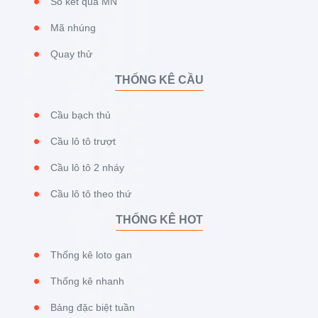
Sổ kết quả MN
Mã nhúng
Quay thử
THỐNG KÊ CẦU
Cầu bạch thủ
Cầu lô tô trượt
Cầu lô tô 2 nháy
Cầu lô tô theo thứ
THỐNG KÊ HOT
Thống kê loto gan
Thống kê nhanh
Bảng đặc biệt tuần