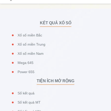
KẾT QUẢ XỔ SỐ
Xổ số miền Bắc
Xổ số miền Trung
Xổ số miền Nam
Mega 645
Power 655
TIỆN ÍCH MỞ RỘNG
Sổ kết quả
Sổ kết quả MT