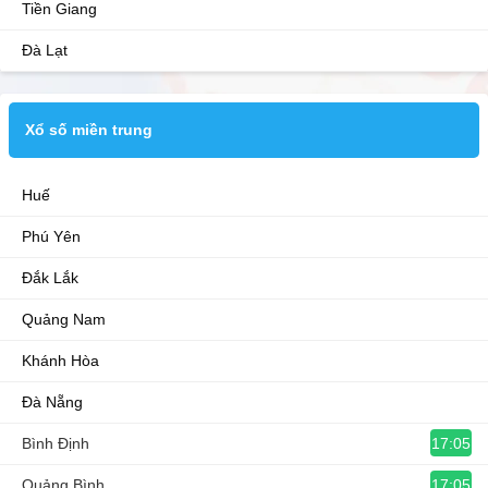
Tiền Giang
Đà Lạt
Xổ số miền trung
Huế
Phú Yên
Đắk Lắk
Quảng Nam
Khánh Hòa
Đà Nẵng
17:05
Bình Định
17:05
Quảng Bình