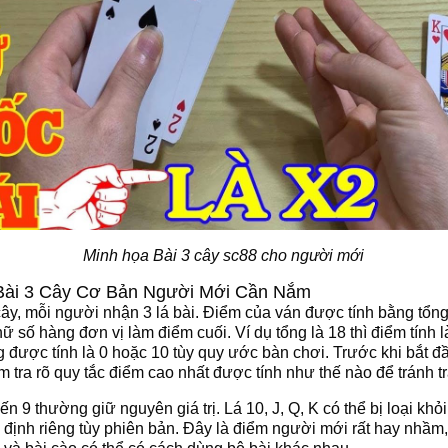
Minh họa Bài 3 cây sc88 cho người mới
 Bài 3 Cây Cơ Bản Người Mới Cần Nắm
cây, mỗi người nhận 3 lá bài. Điểm của ván được tính bằng tổng g
ữ số hàng đơn vị làm điểm cuối. Ví dụ tổng là 18 thì điểm tính là
g được tính là 0 hoặc 10 tùy quy ước bàn chơi. Trước khi bắt đ
m tra rõ quy tắc điểm cao nhất được tính như thế nào để tránh tr
ến 9 thường giữ nguyên giá trị. Lá 10, J, Q, K có thể bị loại khỏ
y định riêng tùy phiên bản. Đây là điểm người mới rất hay nhầm,