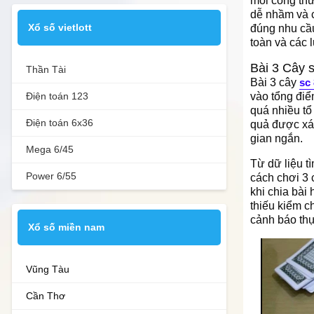
mỗi công thứ
dễ nhầm và c
Xổ số vietlott
đúng nhu cầu
toàn và các l
Bài 3 Cây 
Thần Tài
Bài 3 cây
sc
Điện toán 123
vào tổng điể
quá nhiều tổ
Điện toán 6x36
quả được xác
gian ngắn.
Mega 6/45
Từ dữ liệu t
Power 6/55
cách chơi 3 
khi chia bài
thiếu kiểm c
cảnh báo thự
Xổ số miền nam
Vũng Tàu
Cần Thơ