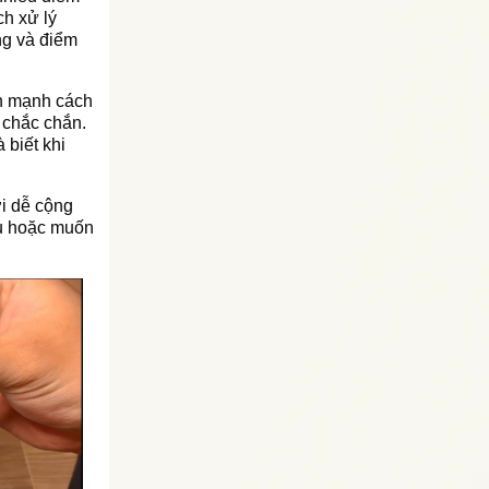
h xử lý
ng và điểm
ấn mạnh cách
 chắc chắn.
à biết khi
ơi dễ cộng
ịu hoặc muốn