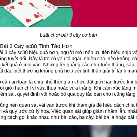
Luật chơi bài 3 cây cơ bản
Bài 3 Cây sc88 Tỉnh Táo Hơn
i 3 cây sc88 hiệu quả hơn, người mới nên ưu tiên hiểu nhịp ván
ng tuyệt đối. Đây là trò có yếu tố ngẫu nhiên cao, nên không c
kết quả ở mọi ván. Những lời quảng cáo như luôn thắng, sập 
ật đặc biệt thường không phù hợp với tinh thần giải trí lành mạn
 cận an toàn là chia nhỏ thời gian chơi, đặt giới hạn trước khi 
ổi giới hạn chỉ vì vừa thua hoặc vừa thắng. Khi cảm xúc tăng 
ểm sai, quyết định vội hoặc bỏ qua quy tắc bàn chơi cũng tăng 
ng nên quan sát vài ván trước khi tham gia để hiểu cách chia 
 và quy ước xử lý hòa. Việc quan sát giúp giảm nhầm lẫn, nhất 
ùng cách gọi khác nhau như bài cào, ba cây, bài ba lá hoặc bài b