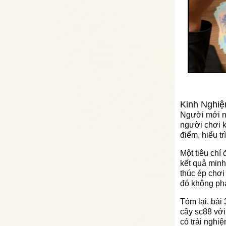
Kinh Nghi
Người mới nê
người chơi k
điểm, hiểu t
Một tiêu chí 
kết quả minh
thúc ép chơi
đó không phả
Tóm lại, bài
cây sc88 với 
có trải nghi