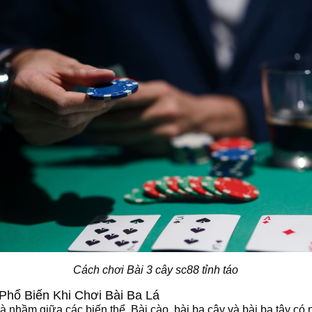
Cách chơi Bài 3 cây sc88 tỉnh táo
Phổ Biến Khi Chơi Bài Ba Lá
 là nhầm giữa các biến thể. Bài cào, bài ba cây và bài ba tây có