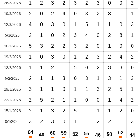
1
2
3
2
3
2
3
0
0
2
26/3/2026
2
0
2
4
0
3
2
3
1
1
19/3/2026
4
0
3
0
1
5
1
1
0
3
12/3/2026
2
1
0
2
3
4
0
2
3
1
5/3/2026
5
3
2
2
3
2
0
1
0
0
26/2/2026
1
0
3
0
1
2
3
2
4
2
19/2/2026
1
1
2
1
5
0
2
3
3
0
12/2/2026
2
1
1
3
0
3
1
3
1
3
5/2/2026
3
1
1
0
1
1
3
2
5
1
29/1/2026
2
5
2
1
1
0
0
1
4
2
22/1/2026
2
1
3
2
5
1
1
1
2
0
15/1/2026
3
2
3
0
1
1
2
2
1
3
8/1/2026
64
62
60
59
55
52
50
48
46
44