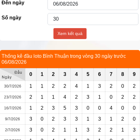
Đến ngày
Số ngày
Xem kết quả
Thống kê đầu loto Bình Thuận trong vòng 30 ngày trước
06/08/2026
0
1
2
3
4
5
6
7
8
9
1
1
2
2
4
1
3
2
0
2
30/7/2026
2
1
1
4
2
3
1
0
2
2
23/7/2026
1
2
3
5
3
0
0
4
0
0
16/7/2026
3
0
2
3
3
1
3
1
2
0
9/7/2026
3
0
2
1
1
3
2
2
1
3
2/7/2026