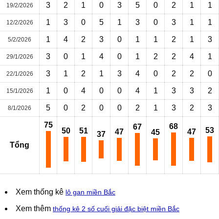
3
2
1
0
3
5
0
2
1
1
19/2/2026
1
3
0
5
1
3
0
3
1
1
12/2/2026
1
4
2
3
0
1
1
2
1
3
5/2/2026
3
0
1
4
0
1
2
2
4
1
29/1/2026
3
1
2
1
3
4
0
2
2
0
22/1/2026
1
0
4
0
0
4
1
3
3
2
15/1/2026
5
0
2
0
0
2
1
3
2
3
8/1/2026
75
68
67
53
50
51
47
47
45
37
Tổng
Xem thống kê
lô gan miền Bắc
Xem thêm
thống kê 2 số cuối giải đặc biệt miền Bắc