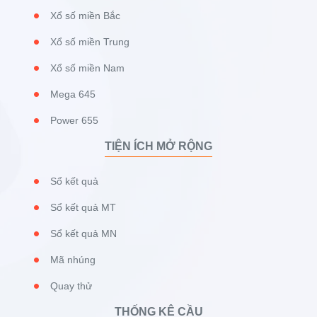
Xổ số miền Bắc
Xổ số miền Trung
Xổ số miền Nam
Mega 645
Power 655
TIỆN ÍCH MỞ RỘNG
Sổ kết quả
Sổ kết quả MT
Sổ kết quả MN
Mã nhúng
Quay thử
THỐNG KÊ CẦU