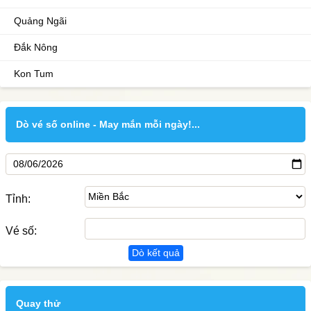
Quảng Ngãi
Đắk Nông
Kon Tum
Dò vé số online - May mắn mỗi ngày!...
Tỉnh:
Vé số:
Dò kết quả
Quay thử