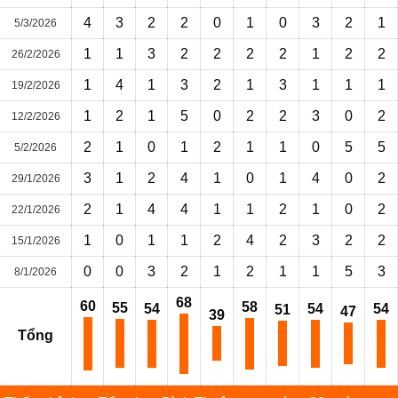
4
3
2
2
0
1
0
3
2
1
5/3/2026
1
1
3
2
2
2
2
1
2
2
26/2/2026
1
4
1
3
2
1
3
1
1
1
19/2/2026
1
2
1
5
0
2
2
3
0
2
12/2/2026
2
1
0
1
2
1
1
0
5
5
5/2/2026
3
1
2
4
1
0
1
4
0
2
29/1/2026
2
1
4
4
1
1
2
1
0
2
22/1/2026
1
0
1
1
2
4
2
3
2
2
15/1/2026
0
0
3
2
1
2
1
1
5
3
8/1/2026
68
60
58
55
54
54
54
51
47
39
Tổng