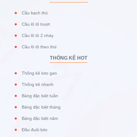
Cầu bạch thủ
Cầu lô tô trượt
Cầu lô tô 2 nháy
Cầu lô tô theo thứ
THỐNG KÊ HOT
Thống kê loto gan
Thống kê nhanh
Bảng đặc biệt tuần
Bảng đặc biệt tháng
Bảng đặc biệt năm
Đầu đuôi loto