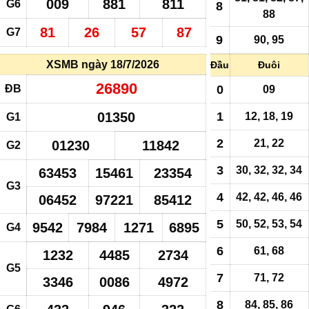
009
881
811
G6
8
88
81
26
57
87
G7
9
90, 95
XSMB ngày 18/7/2026
Đầu
Đuôi
26890
ĐB
0
09
01350
1
12, 18, 19
G1
2
21, 22
01230
11842
G2
3
30, 32, 32, 34
63453
15461
23354
G3
4
42, 42, 46, 46
06452
97221
85412
5
50, 52, 53, 54
9542
7984
1271
6895
G4
6
61, 68
1232
4485
2734
G5
7
71, 72
3346
0086
4972
8
84, 85, 86