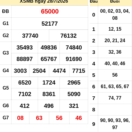
XSMB ngày 28/7/2026
Đầu
Đuôi
65000
00
, 02, 03, 04,
ĐB
0
08
52177
G1
1
12, 15
37740
76132
G2
2
20, 21, 24
35493
49836
74840
3
32, 36
G3
88897
65767
91690
4
40, 40, 46
3003
2504
4474
7715
G4
5
56
6520
1724
2965
6
61, 63, 65, 67
G5
7102
8361
5090
7
74, 77
412
496
321
G6
8
08
63
56
46
G7
90, 90, 93, 96,
9
97