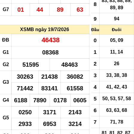
83, 83, 88, 89,
8
89, 89
01
44
89
63
G7
9
94
XSMB ngày 19/7/2026
Đầu
Đuôi
46438
ĐB
0
05, 09
08368
1
11, 14
G1
2
26
51595
48463
G2
3
33,
38
,
38
30263
21438
36082
G3
4
41, 42, 43
71442
83141
61558
5
50, 53, 57, 58
6188
7890
0178
0605
G4
6
63, 63, 68
0250
3171
2143
G5
7
71, 78
2933
6953
3214
81, 81, 82, 87,