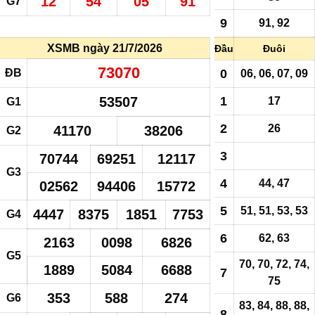
12
54
05
91
G7
9
91, 92
XSMB ngày 21/7/2026
Đầu
Đuôi
73070
ĐB
0
06, 06, 07, 09
53507
1
17
G1
2
26
41170
38206
G2
3
70744
69251
12117
G3
4
44, 47
02562
94406
15772
5
51, 51, 53, 53
4447
8375
1851
7753
G4
6
62, 63
2163
0098
6826
G5
70
,
70
, 72, 74,
1889
5084
6688
7
75
353
588
274
G6
83, 84, 88, 88,
8