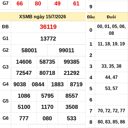
66
80
49
61
G7
9
XSMB ngày 15/7/2026
Đầu
Đuôi
36119
00, 01, 05, 06,
ĐB
0
08
13772
G1
1
11, 18,
19
,
19
58001
99011
G2
2
14606
58735
99385
3
33, 35, 38
G3
72547
80718
21292
4
44, 47
9038
0844
1883
8719
G4
5
53, 57
1086
5795
8557
6
G5
5100
1170
3508
7
70, 72, 72, 77
777
080
533
G6
8
80, 83, 85, 86