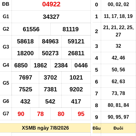
04922
ĐB
0
00, 02, 02
34327
1
11, 17, 18, 19
G1
21, 21,
22
, 25,
61556
81119
G2
2
27
58618
84963
59121
3
32
G3
18200
50273
26811
4
42, 46
6850
1862
2384
0446
G4
5
50, 56
7697
3702
1021
6
62, 63
G5
7525
7381
9202
7
73, 78
432
542
417
G6
8
80, 81, 84
90
78
80
95
G7
9
90, 95, 97
XSMB ngày 7/8/2026
Đầu
Đuôi