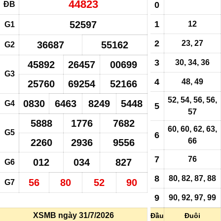
44823
ĐB
0
52597
1
12
G1
2
23
, 27
36687
55162
G2
3
30, 34, 36
45892
26457
00699
G3
4
48, 49
25760
69254
52166
52, 54, 56, 56,
0830
6463
8249
5448
G4
5
57
5888
1776
7682
60, 60, 62, 63,
G5
6
66
2260
2936
9556
7
76
012
034
827
G6
8
80, 82, 87, 88
56
80
52
90
G7
9
90, 92, 97, 99
XSMB ngày 31/7/2026
Đầu
Đuôi