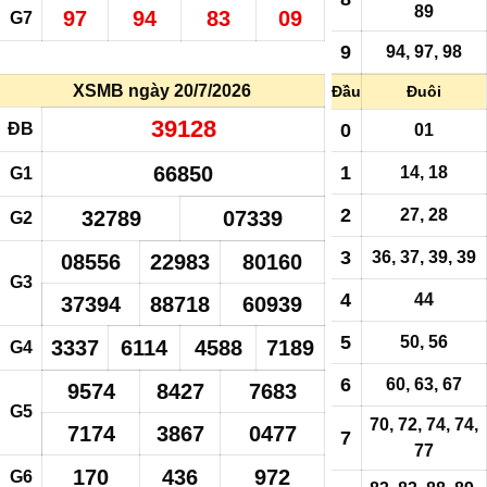
89
97
94
83
09
G7
9
94, 97, 98
XSMB ngày 20/7/2026
Đầu
Đuôi
39128
ĐB
0
01
66850
1
14, 18
G1
2
27,
28
32789
07339
G2
3
36, 37, 39, 39
08556
22983
80160
G3
4
44
37394
88718
60939
5
50, 56
3337
6114
4588
7189
G4
6
60, 63, 67
9574
8427
7683
G5
70, 72, 74, 74,
7174
3867
0477
7
77
170
436
972
G6