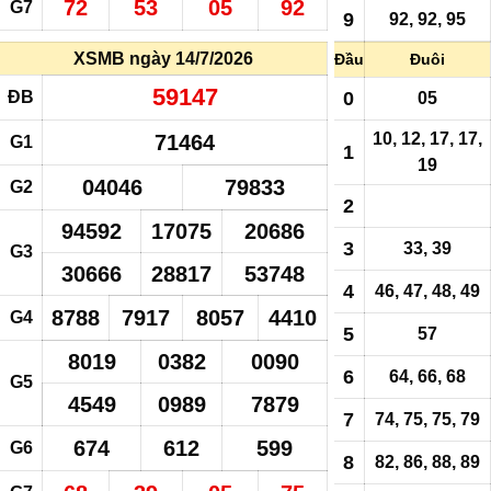
72
53
05
92
G7
9
92, 92, 95
XSMB ngày 14/7/2026
Đầu
Đuôi
59147
ĐB
0
05
10, 12, 17, 17,
71464
G1
1
19
04046
79833
G2
2
94592
17075
20686
3
33, 39
G3
30666
28817
53748
4
46,
47
, 48, 49
8788
7917
8057
4410
G4
5
57
8019
0382
0090
6
64, 66, 68
G5
4549
0989
7879
7
74, 75, 75, 79
674
612
599
G6
8
82, 86, 88, 89