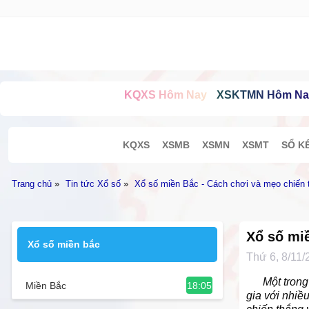
KQXS Hôm Nay
XSKTMN Hôm Na
KQXS
XSMB
XSMN
XSMT
SỔ K
Trang chủ
»
Tin tức Xổ số
»
Xổ số miền Bắc - Cách chơi và mẹo chiến
Xổ số mi
Xổ số miền bắc
Thứ 6, 8/11/
Một trong nh
18:05
Miền Bắc
gia với nhiều