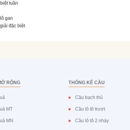
biệt tuần
lô gan
giải đặc biệt
 MỞ RỘNG
THỐNG KÊ CẦU
quả
Cầu bạch thủ
quả MT
Cầu lô tô trượt
quả MN
Cầu lô tô 2 nháy