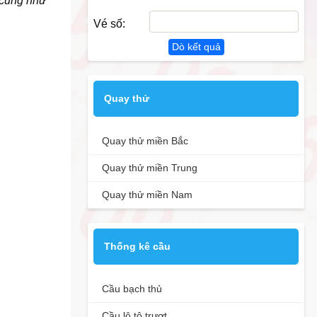
 cũng như
Vé số:
Dò kết quả
Quay thử
Quay thử miền Bắc
Quay thử miền Trung
Quay thử miền Nam
Thống kê cầu
Cầu bạch thủ
Cầu lô tô trượt