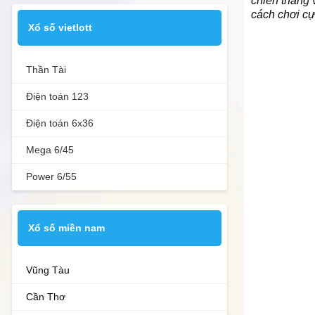
chiến thắng 
cách chơi cự
Xổ số vietlott
Thần Tài
Điện toán 123
Điện toán 6x36
Mega 6/45
Power 6/55
Xổ số miền nam
Vũng Tàu
Cần Thơ