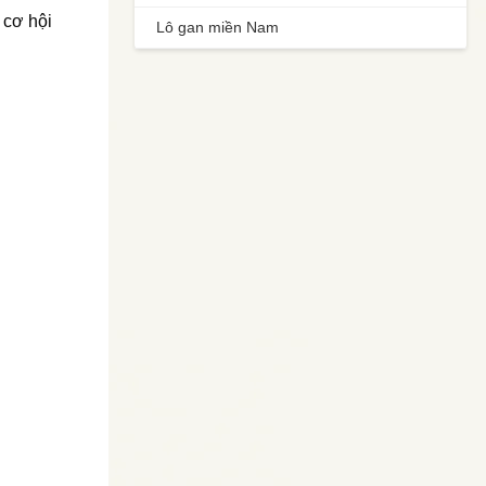
 cơ hội
Lô gan miền Nam