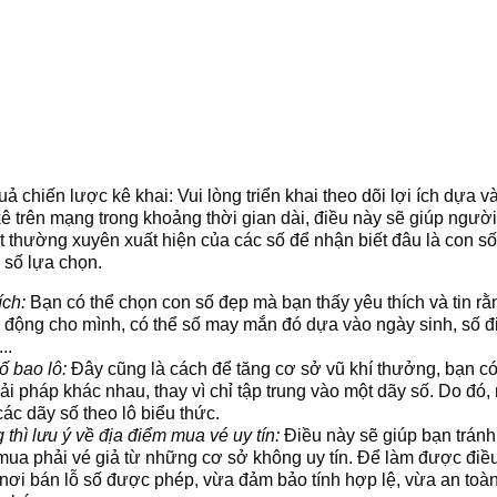
chiến lược kê khai: Vui lòng triển khai theo dõi lợi ích dựa v
ê trên mạng trong khoảng thời gian dài, điều này sẽ giúp ngườ
t thường xuyên xuất hiện của các số để nhận biết đâu là con s
 số lựa chọn.
ích:
Bạn có thể chọn con số đẹp mà bạn thấy yêu thích và tin rằ
 động cho mình, có thể số may mắn đó dựa vào ngày sinh, số đi
..
ố bao lô:
Đây cũng là cách để tăng cơ sở vũ khí thưởng, bạn có
iải pháp khác nhau, thay vì chỉ tập trung vào một dãy số. Do đó,
các dãy số theo lô biểu thức.
 thì lưu ý về địa điểm mua vé uy tín:
Điều này sẽ giúp bạn tránh
ua phải vé giả từ những cơ sở không uy tín. Để làm được điều
ơi bán lỗ số được phép, vừa đảm bảo tính hợp lệ, vừa an toàn