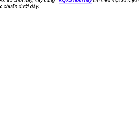
với trò chơi này, hãy cùng
KQXS hôm nay
tìm hiểu một số Mẹo
c chuẩn dưới đây.