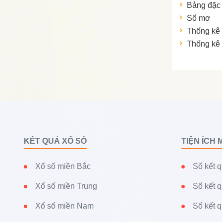
Bảng đặc 
Sổ mơ
Thống kê 
Thống kê 
KẾT QUẢ XỔ SỐ
TIỆN ÍCH
Xổ số miền Bắc
Sổ kết 
Xổ số miền Trung
Sổ kết 
Xổ số miền Nam
Sổ kết 