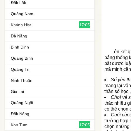
Đắk Lắk
Quảng Nam
17:05
Khánh Hòa
Đà Nẵng
Bình Định
Lên kết quả 
bảng thống k
Quảng Bình
bắt được luậ
mà mình cần
Quảng Trị
Số yêu th
Ninh Thuận
mang lại vận
thần số học ,.
Gia Lai
Chơi vé s
Quảng Ngãi
thác nhiều g
có thể chọn 
Đắk Nông
Cuối cùng
trường hợp m
17:05
Kon Tum
chọn những n