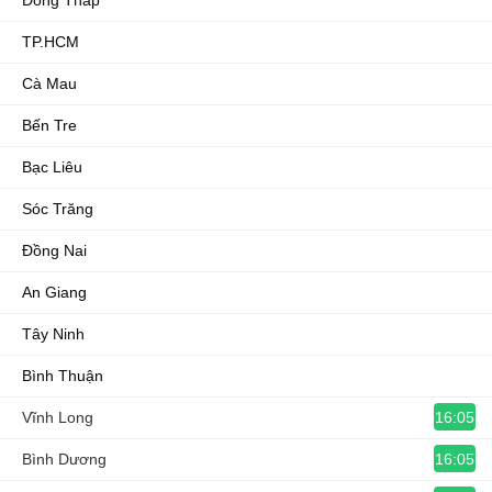
Đồng Tháp
TP.HCM
Cà Mau
Bến Tre
Bạc Liêu
Sóc Trăng
Đồng Nai
An Giang
Tây Ninh
Bình Thuận
16:05
Vĩnh Long
16:05
Bình Dương