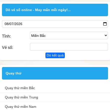
Dò vé số online - May mắn mỗi ngày!...
Tỉnh:
Vé số:
Dò kết quả
Quay thử
Quay thử miền Bắc
Quay thử miền Trung
Quay thử miền Nam