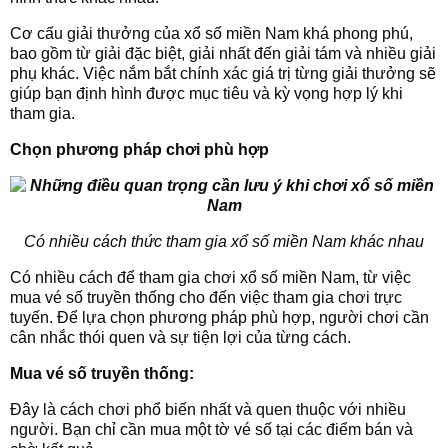
Cơ cấu giải thưởng của xổ số miền Nam khá phong phú,
bao gồm từ giải đặc biệt, giải nhất đến giải tám và nhiều giải
phụ khác. Việc nắm bắt chính xác giá trị từng giải thưởng sẽ
giúp bạn định hình được mục tiêu và kỳ vọng hợp lý khi
tham gia.
Chọn phương pháp chơi phù hợp
Có nhiều cách thức tham gia xổ số miền Nam khác nhau
Có nhiều cách để tham gia chơi xổ số miền Nam, từ việc
mua vé số truyền thống cho đến việc tham gia chơi trực
tuyến. Để lựa chọn phương pháp phù hợp, người chơi cần
cân nhắc thói quen và sự tiện lợi của từng cách.
Mua vé số truyền thống:
Đây là cách chơi phổ biến nhất và quen thuộc với nhiều
người. Bạn chỉ cần mua một tờ vé số tại các điểm bán và