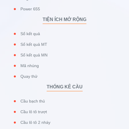
Power 655
TIỆN ÍCH MỞ RỘNG
Sổ kết quả
Sổ kết quả MT
Sổ kết quả MN
Mã nhúng
Quay thử
THỐNG KÊ CẦU
Cầu bạch thủ
Cầu lô tô trượt
Cầu lô tô 2 nháy