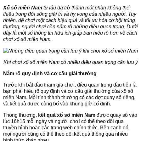
Xổ số miền Nam
từ lâu đã trở thành một phần không thể
thiếu trong đời sống giải trí và hy vọng của nhiều người. Tuy
nhiên, để chơi một cách hiệu quả và tối ưu hóa cơ hội trúng
thưởng, người chơi cần nắm rõ những điều quan trọng. Dưới
đây là một số thông tin hữu ích giúp bạn hiểu rõ hơn về cách
chơi xổ số miền Nam.
Khi chơi xổ số miền Nam có nhiều điều quan trọng cần lưu ý
Nắm rõ quy định và cơ cấu giải thưởng
Trước khi bắt đầu tham gia chơi, điều quan trọng đầu tiên là
bạn phải hiểu rõ quy định và cơ cấu giải thưởng của xổ số
miền Nam. Mỗi tỉnh thành thường có các đợt quay số riêng,
và kết quả được công bố vào khung giờ cố định.
Thông thường,
kết quả xổ số miền Nam
được quay số vào
lúc 16h15 mỗi ngày và người chơi có thể theo dõi qua
truyền hình hoặc các trang web chính thức. Bên cạnh đó,
mọi người cũng có thể theo dõi kết quả thông qua nhiều
hình thức khác nhau.