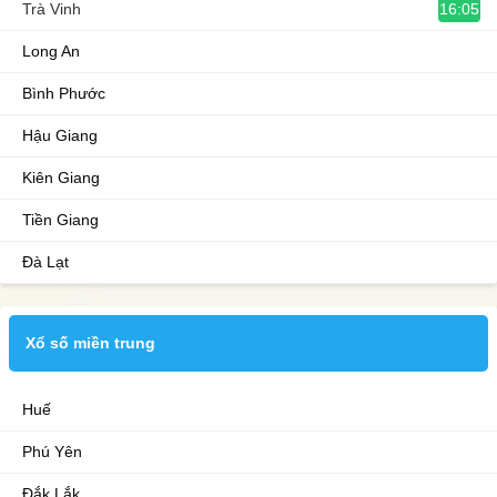
16:05
Trà Vinh
Long An
Bình Phước
Hậu Giang
Kiên Giang
Tiền Giang
Đà Lạt
Xổ số miền trung
Huế
Phú Yên
Đắk Lắk