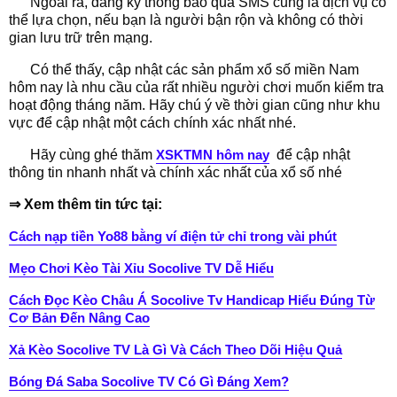
Ngoài ra, đăng ký thông báo qua SMS cũng là dịch vụ có
thể lựa chọn, nếu bạn là người bận rộn và không có thời
gian lưu trữ trên mạng.
Có thể thấy, cập nhật các sản phẩm xổ số miền Nam
hôm nay là nhu cầu của rất nhiều người chơi muốn kiểm tra
hoạt động tháng năm. Hãy chú ý về thời gian cũng như khu
vực để
cập nhật một cách chính xác nhất nhé.
Hãy cùng ghé thăm
XSKTMN hôm nay
để cập nhật
thông tin nhanh nhất và chính xác nhất của xổ số nhé
⇒ Xem thêm tin tức tại:
Cách nạp tiền Yo88 bằng ví điện tử chỉ trong vài phút
Mẹo Chơi Kèo Tài Xỉu Socolive TV Dễ Hiểu
Cách Đọc Kèo Châu Á Socolive Tv Handicap Hiểu Đúng Từ
Cơ Bản Đến Nâng Cao
Xả Kèo Socolive TV Là Gì Và Cách Theo Dõi Hiệu Quả
Bóng Đá Saba Socolive TV Có Gì Đáng Xem?