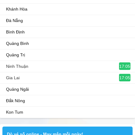
Khánh Hòa
Đà Nẵng
Bình Định
Quảng Bình
Quảng Trị
17:05
Ninh Thuận
17:05
Gia Lai
Quảng Ngãi
Đắk Nông
Kon Tum
Dò vé số online - May mắn mỗi ngày!...