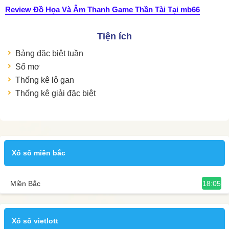
Review Đồ Họa Và Âm Thanh Game Thần Tài Tại mb66
Tiện ích
Bảng đặc biệt tuần
Sổ mơ
Thống kê lô gan
Thống kê giải đặc biệt
Xổ số miền bắc
18:05
Miền Bắc
Xổ số vietlott