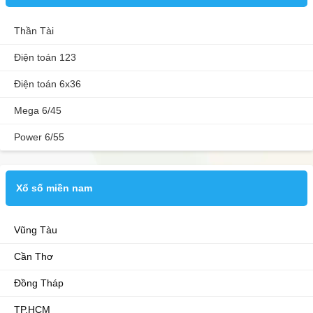
Thần Tài
Điện toán 123
Điện toán 6x36
Mega 6/45
Power 6/55
Xổ số miền nam
Vũng Tàu
Cần Thơ
Đồng Tháp
TP.HCM