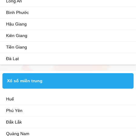
Long An
Bình Phước
Hậu Giang
Kiên Giang
Tiền Giang
Đà Lạt
Xổ số miền trung
Huế
Phú Yên
Đắk Lắk
Quảng Nam