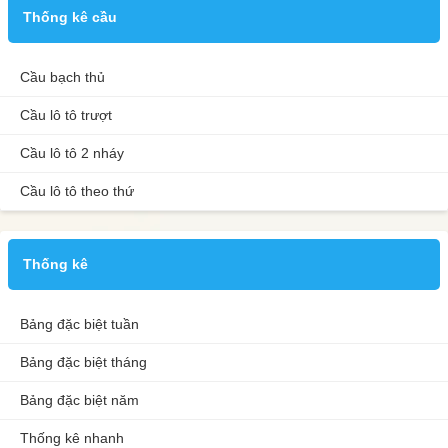
Thống kê cầu
Cầu bạch thủ
Cầu lô tô trượt
Cầu lô tô 2 nháy
Cầu lô tô theo thứ
Thống kê
Bảng đặc biệt tuần
Bảng đặc biệt tháng
Bảng đặc biệt năm
Thống kê nhanh