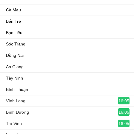
Cà Mau
Bến Tre
Bạc Liêu
Sóc Trăng
Đồng Nai
An Giang
Tây Ninh
Bình Thuận
16:05
Vĩnh Long
16:05
Bình Dương
16:05
Trà Vinh