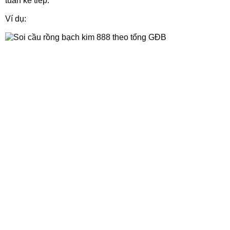
tuần kế tiếp.
Ví dụ: