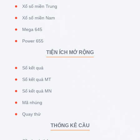
Xổ số miền Trung
Xổ số miền Nam
Mega 645
Power 655
TIỆN ÍCH MỞ RỘNG
Sổ kết quả
Sổ kết quả MT
Sổ kết quả MN
Mã nhúng
Quay thử
THỐNG KÊ CẦU