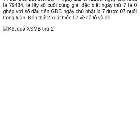
là 79434, ta lấy số cuối cùng giải đặc biệt ngày thứ 7 là 0
ghép với số đầu tiên GĐB ngày chủ nhật là 7 được 07 nuôi
trong tuần. Đến thứ 2 xuất hiện 07 về cả lô và đề.