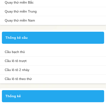
Quay thử miền Bắc
Quay thử miền Trung
Quay thử miền Nam
Thống kê cầu
Cầu bạch thủ
Cầu lô tô trượt
Cầu lô tô 2 nháy
Cầu lô tô theo thứ
Thống kê