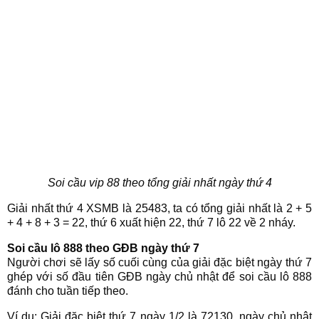
Soi cầu vip 88 theo tổng giải nhất ngày thứ 4
Giải nhất thứ 4 XSMB là 25483, ta có tổng giải nhất là 2 + 5
+ 4 + 8 + 3 = 22, thứ 6 xuất hiện 22, thứ 7 lô 22 về 2 nháy.
Soi cầu lô 888 theo GĐB ngày thứ 7
Người chơi sẽ lấy số cuối cùng của giải đặc biệt ngày thứ 7
ghép với số đầu tiên GĐB ngày chủ nhật để soi cầu lô 888
đánh cho tuần tiếp theo.
Ví dụ: Giải đặc biệt thứ 7 ngày 1/2 là 72130, ngày chủ nhật