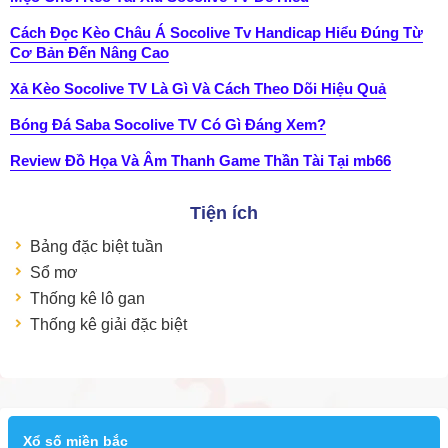
Cách Đọc Kèo Châu Á Socolive Tv Handicap Hiểu Đúng Từ
Cơ Bản Đến Nâng Cao
Xả Kèo Socolive TV Là Gì Và Cách Theo Dõi Hiệu Quả
Bóng Đá Saba Socolive TV Có Gì Đáng Xem?
Review Đồ Họa Và Âm Thanh Game Thần Tài Tại mb66
Tiện ích
Bảng đặc biệt tuần
Sổ mơ
Thống kê lô gan
Thống kê giải đặc biệt
Xổ số miền bắc