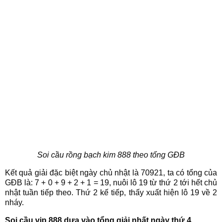
Soi cầu rồng bạch kim 888 theo tổng GĐB
Kết quả giải đặc biệt ngày chủ nhật là 70921, ta có tổng của
GĐB là: 7 + 0 + 9 + 2 + 1 = 19, nuôi lô 19 từ thứ 2 tới hết chủ
nhật tuần tiếp theo. Thứ 2 kế tiếp, thấy xuất hiện lô 19 về 2
nháy.
Soi cầu vip 888 dựa vào tổng giải nhất ngày thứ 4