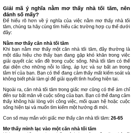
Giải mã ý nghĩa nằm mơ thấy nhà tối tăm, nên
đánh số mấy?
Để hiểu rõ hơn về ý nghĩa của việc nằm mơ thấy nhà tối
tăm, chúng ta hãy cùng tìm hiểu các trường hợp cụ thể dưới
đây:
Nằm mơ thấy căn nhà tối tăm
Khi bạn nằm mơ thấy một căn nhà tối tăm, đây thường là
một dấu hiệu cho thấy bạn đang gặp khó khăn trong việc
giải quyết các vấn đề trong cuộc sống. Nhà tối tăm có thể
đại diện cho những nỗi lo lắng, áp lực và sự bất an trong
tâm trí của bạn. Bạn có thể đang cảm thấy mất kiểm soát và
không biết phải làm gì để giải quyết tình huống hiện tại.
Ngoài ra, căn nhà tối tăm trong giấc mơ cũng có thể ám chỉ
đến sự bất mãn về cuộc sống của bạn. Bạn có thể đang cảm
thấy không hài lòng với công việc, mối quan hệ hoặc cuộc
sống hiện tại và muốn tìm kiếm một hướng đi mới.
Con số may mắn với giấc mơ thấy căn nhà tối tăm:
26-65
Mơ thấy mình lạc vào một căn nhà tối tăm