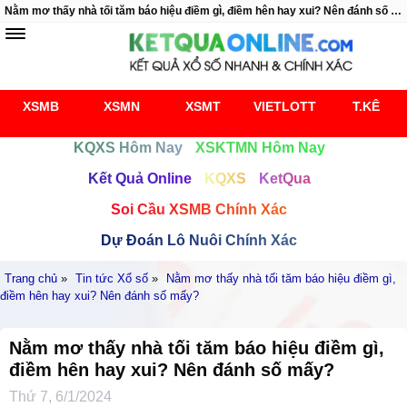
Nằm mơ thấy nhà tối tăm báo hiệu điềm gì, điềm hên hay xui? Nên đánh số mấy?
XSMB
XSMN
XSMT
VIETLOTT
T.KÊ
KQXS Hôm Nay
XSKTMN Hôm Nay
Kết Quả Online
KQXS
KetQua
Soi Cầu XSMB Chính Xác
Dự Đoán Lô Nuôi Chính Xác
Trang chủ
»
Tin tức Xổ số
»
Nằm mơ thấy nhà tối tăm báo hiệu điềm gì,
điềm hên hay xui? Nên đánh số mấy?
Nằm mơ thấy nhà tối tăm báo hiệu điềm gì,
điềm hên hay xui? Nên đánh số mấy?
Thứ 7, 6/1/2024