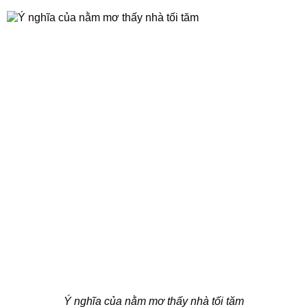
Ý nghĩa của nằm mơ thấy nhà tối tăm