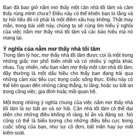
Bạn đã bao giờ nằm mơ thấy một căn nhà tối tăm và cảm
thấy rùng mình chưa? Điều này có thể khiến bạn lo lắng và
tự hỏi liệu đó có phải là một điềm xấu hay không. Thật may
mắn, trong bài viết này, chúng ta sẽ cùng tìm hiểu ý nghĩa
của việc nằm mơ thấy nhà tối tăm và các báo hiệu mà nó
mang lại.
Ý nghĩa của nằm mơ thấy nhà tối tăm
Trong tâm lý học, mơ thấy nhà tối tăm được coi là một trong
những giấc mơ phổ biến nhất và có nhiều ý nghĩa khác
nhau. Tuy nhiên, nếu bạn nằm mơ thấy một căn nhà tối tăm,
đây thường là một dấu hiệu cho thấy bạn đang trải qua
những cảm xúc tiêu cực trong cuộc sống thực. Điều này có
thể liên quan đến những căng thẳng, lo lắng, hoặc sự bất an
trong công việc, gia đình hoặc mối quan hệ.
Một trong những ý nghĩa chung của việc nằm mơ thấy nhà
tối tăm là sự bất an và sợ hãi. Căn nhà tối tăm có thể đại
diện cho những điều không rõ ràng, bí ẩn và đáng sợ. Nó
cũng có thể là biểu tượng cho những điều tiêu cực trong
cuộc sống của bạn, như sự cô đơn, bất mãn hay sự mất
kiểm soát.