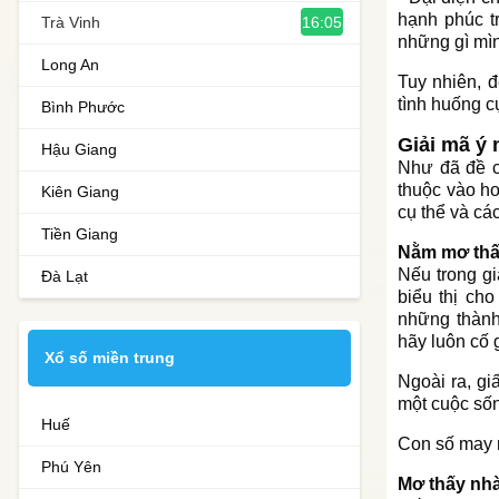
hạnh phúc t
16:05
Trà Vinh
những gì mìn
Long An
Tuy nhiên, đ
tình huống cụ
Bình Phước
Giải mã ý
Hậu Giang
Như đã đề c
thuộc vào ho
Kiên Giang
cụ thể và cá
Tiền Giang
Nằm mơ thấ
Nếu trong gi
Đà Lạt
biểu thị ch
những thành
hãy luôn cố 
Xổ số miền trung
Ngoài ra, gi
một cuộc sốn
Huế
Con số may m
Phú Yên
Mơ thấy nhà 