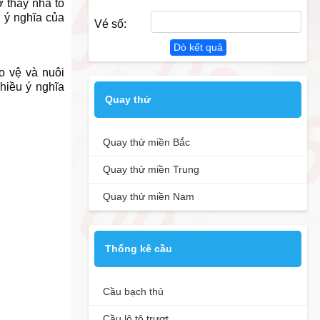
 thấy nhà to
u ý nghĩa của
Vé số:
Dò kết quả
o vệ và nuôi
nhiều ý nghĩa
Quay thử
Quay thử miền Bắc
Quay thử miền Trung
Quay thử miền Nam
Thống kê cầu
Cầu bạch thủ
Cầu lô tô trượt