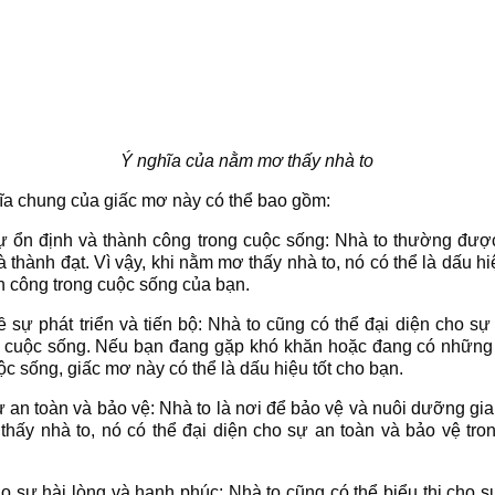
Ý nghĩa của nằm mơ thấy nhà to
ĩa chung của giấc mơ này có thể bao gồm:
ự ổn định và thành công trong cuộc sống: Nhà to thường được
à thành đạt. Vì vậy, khi nằm mơ thấy nhà to, nó có thể là dấu h
h công trong cuộc sống của bạn.
ề sự phát triển và tiến bộ: Nhà to cũng có thể đại diện cho sự 
g cuộc sống. Nếu bạn đang gặp khó khăn hoặc đang có những t
ộc sống, giấc mơ này có thể là dấu hiệu tốt cho bạn.
ự an toàn và bảo vệ: Nhà to là nơi để bảo vệ và nuôi dưỡng gia
hấy nhà to, nó có thể đại diện cho sự an toàn và bảo vệ tro
ho sự hài lòng và hạnh phúc: Nhà to cũng có thể biểu thị cho s