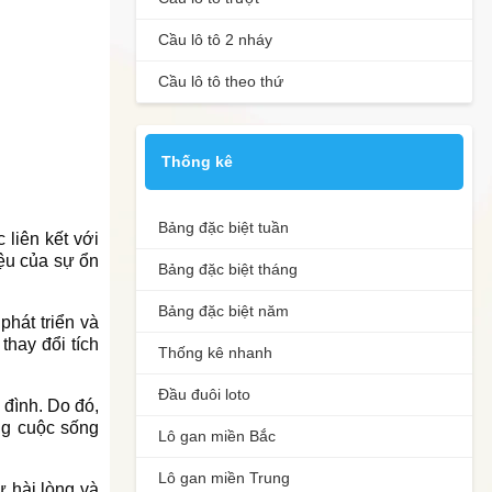
Cầu lô tô 2 nháy
Cầu lô tô theo thứ
Thống kê
Bảng đặc biệt tuần
 liên kết với
iệu của sự ổn
Bảng đặc biệt tháng
Bảng đặc biệt năm
phát triển và
hay đổi tích
Thống kê nhanh
Đầu đuôi loto
 đình. Do đó,
ng cuộc sống
Lô gan miền Bắc
Lô gan miền Trung
ự hài lòng và