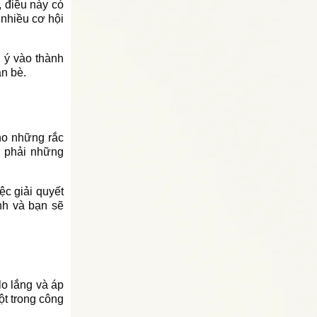
, điều này có
 nhiều cơ hội
 ý vào thành
n bè.
cho những rắc
p phải những
ệc giải quyết
nh và bạn sẽ
lo lắng và áp
ột trong công