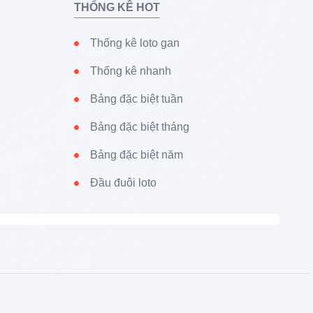
THỐNG KÊ HOT
Thống kê loto gan
Thống kê nhanh
Bảng đặc biệt tuần
Bảng đặc biệt tháng
Bảng đặc biệt năm
Đầu đuôi loto