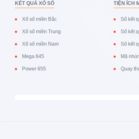
KẾT QUẢ XỔ SỐ
TIỆN ÍCH
Xổ số miền Bắc
Sổ kết 
Xổ số miền Trung
Sổ kết 
Xổ số miền Nam
Sổ kết 
Mega 645
Mã nhú
Power 655
Quay th