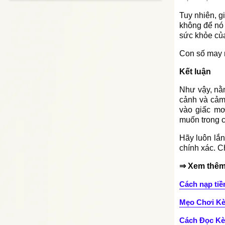
Tuy nhiên, g
không để nó 
sức khỏe củ
Con số may m
Kết luận
Như vậy, nằ
cảnh và cảm
vào giấc mơ
muốn trong 
Hãy luôn lắn
chính xác. C
⇒ Xem thêm 
Cách nạp tiền
Mẹo Chơi Kèo
Cách Đọc Kè