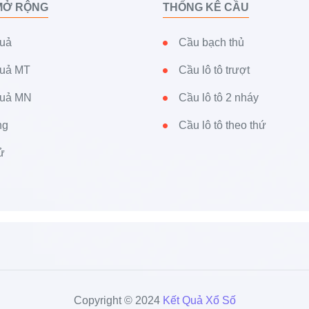
 MỞ RỘNG
THỐNG KÊ CẦU
quả
Cầu bạch thủ
quả MT
Cầu lô tô trượt
quả MN
Cầu lô tô 2 nháy
ng
Cầu lô tô theo thứ
ử
Copyright © 2024
Kết Quả Xổ Số