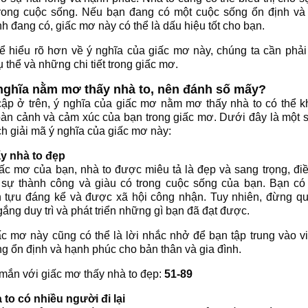
rong cuộc sống. Nếu bạn đang có một cuộc sống ổn định và 
h đang có, giấc mơ này có thể là dấu hiệu tốt cho bạn.
ể hiểu rõ hơn về ý nghĩa của giấc mơ này, chúng ta cần phải
 thể và những chi tiết trong giấc mơ.
 nghĩa nằm mơ thấy nhà to, nên đánh số mấy?
ập ở trên, ý nghĩa của giấc mơ nằm mơ thấy nhà to có thể k
àn cảnh và cảm xúc của bạn trong giấc mơ. Dưới đây là một s
ch giải mã ý nghĩa của giấc mơ này:
y nhà to đẹp
ấc mơ của bạn, nhà to được miêu tả là đẹp và sang trọng, đi
o sự thành công và giàu có trong cuộc sống của bạn. Bạn có
 tựu đáng kể và được xã hội công nhận. Tuy nhiên, đừng q
gắng duy trì và phát triển những gì bạn đã đạt được.
ấc mơ này cũng có thể là lời nhắc nhở để bạn tập trung vào 
g ổn định và hạnh phúc cho bản thân và gia đình.
ắn với giấc mơ thấy nhà to đẹp:
51-89
to có nhiều người đi lại