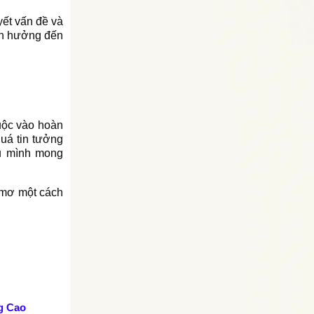
yết vấn đề và
ảnh hưởng đến
uộc vào hoàn
uá tin tưởng
ều mình mong
c mơ một cách
g Cao