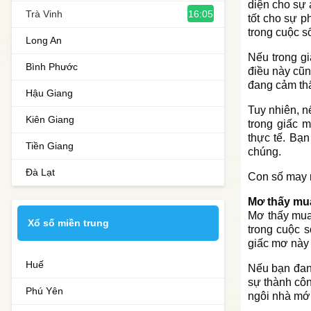
diện cho sự 
16:05
Trà Vinh
tốt cho sự p
trong cuộc s
Long An
Nếu trong gi
Bình Phước
điều này cũn
đang cảm thấ
Hậu Giang
Tuy nhiên, n
Kiên Giang
trong giấc m
thực tế. Bạn
Tiền Giang
chúng.
Đà Lạt
Con số may 
Mơ thấy mu
Mơ thấy mua 
Xổ số miền trung
trong cuộc s
giấc mơ này 
Huế
Nếu bạn đang
sự thành côn
Phú Yên
ngôi nhà mới