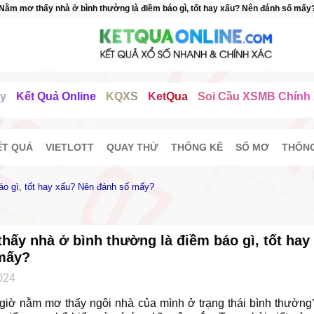
Nằm mơ thấy nhà ở bình thường là điềm báo gì, tốt hay xấu? Nên đánh số mấy
y
Kết Quả Online
KQXS
KetQua
Soi Cầu XSMB Chính
ẾT QUẢ
VIETLOTT
QUAY THỬ
THỐNG KÊ
SỔ MƠ
THỐNG
o gì, tốt hay xấu? Nên đánh số mấy?
hấy nhà ở bình thường là điềm báo gì, tốt hay
mấy?
024
giờ nằm mơ thấy ngôi nhà của mình ở trạng thái bình thường