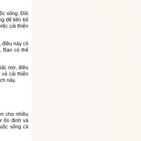
uộc sống. Đôi
ng để tiến bộ
iệc cải thiện
, điều này có
g. Bạn có thể
giấc mơ, điều
 và cải thiện
ch này.
ện cho nhiều
sự ổn định và
cuộc sống cá