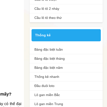
Cầu lô tô 2 nháy
Cầu lô tô theo thứ
Thống kê
Bảng đặc biệt tuần
Bảng đặc biệt tháng
Bảng đặc biệt năm
Thống kê nhanh
Đầu đuôi loto
ố mấy?
Lô gan miền Bắc
y có thể đại
Lô gan miền Trung