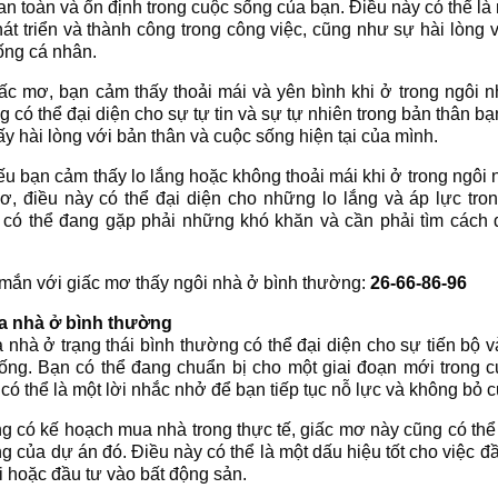
an toàn và ổn định trong cuộc sống của bạn. Điều này có thể là
hát triển và thành công trong công việc, cũng như sự hài lòng
ống cá nhân.
ấc mơ, bạn cảm thấy thoải mái và yên bình khi ở trong ngôi 
g có thể đại diện cho sự tự tin và sự tự nhiên trong bản thân bạ
y hài lòng với bản thân và cuộc sống hiện tại của mình.
ếu bạn cảm thấy lo lắng hoặc không thoải mái khi ở trong ngôi
ơ, điều này có thể đại diện cho những lo lắng và áp lực tro
 có thể đang gặp phải những khó khăn và cần phải tìm cách đ
mắn với giấc mơ thấy ngôi nhà ở bình thường:
26-66-86-96
a nhà ở bình thường
nhà ở trạng thái bình thường có thể đại diện cho sự tiến bộ 
ống. Bạn có thể đang chuẩn bị cho một giai đoạn mới trong c
có thể là một lời nhắc nhở để bạn tiếp tục nỗ lực và không bỏ c
 có kế hoạch mua nhà trong thực tế, giấc mơ này cũng có thể
g của dự án đó. Điều này có thể là một dấu hiệu tốt cho việc đ
 hoặc đầu tư vào bất động sản.