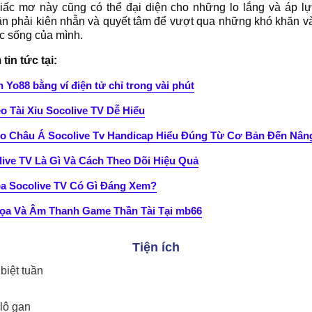
giấc mơ này cũng có thể đại diện cho những lo lắng và áp lự
n phải kiên nhẫn và quyết tâm để vượt qua những khó khăn và
ộc sống của mình.
tin tức tại:
 Yo88 bằng ví điện tử chỉ trong vài phút
 Tài Xỉu Socolive TV Dễ Hiểu
o Châu Á Socolive Tv Handicap Hiểu Đúng Từ Cơ Bản Đến Nân
ive TV Là Gì Và Cách Theo Dõi Hiệu Quả
a Socolive TV Có Gì Đáng Xem?
ọa Và Âm Thanh Game Thần Tài Tại mb66
Tiện ích
biệt tuần
lô gan