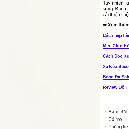
Tuy nhiên, 
sống. Bạn cầ
cải thiện cu
⇒ Xem thêm 
Cách nạp tiền
Mẹo Chơi Kèo
Cách Đọc Kè
Xả Kèo Socol
Bóng Đá Sab
Review Đồ H
Bảng đặc 
Sổ mơ
Thống kê 