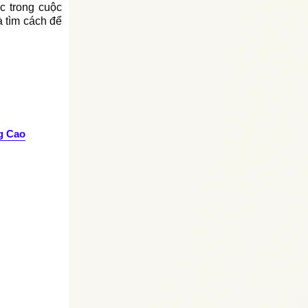
c trong cuộc
 tìm cách để
g Cao