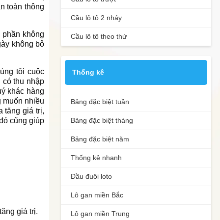
an toàn thông
Cầu lô tô 2 nháy
lý phần không
Cầu lô tô theo thứ
ngày không bỏ
úng tôi cuộc
Thống kê
g có thu nhập
quý khác hàng
ng muốn nhiều
Bảng đặc biệt tuần
tăng giá trị,
Bảng đặc biệt tháng
 đó cũng giúp
Bảng đặc biệt năm
Thống kê nhanh
Đầu đuôi loto
Lô gan miền Bắc
ăng giá trị.
Lô gan miền Trung