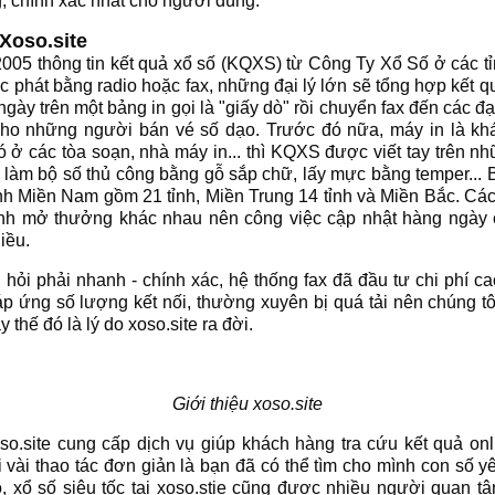
 chính xác nhất cho người dùng.
 Xoso.site
05 thông tin kết quả xổ số (KQXS) từ Công Ty Xổ Số ở các tỉ
 phát bằng radio hoặc fax, những đại lý lớn sẽ tổng hợp kết 
ngày trên một bảng in gọi là "giấy dò" rồi chuyển fax đến các đạ
cho những người bán vé số dạo. Trước đó nữa, máy in là kh
ó ở các tòa soạn, nhà máy in... thì KQXS được viết tay trên n
ý làm bộ số thủ công bằng gỗ sắp chữ, lấy mực bằng temper... B
nh Miền Nam gồm 21 tỉnh, Miền Trung 14 tỉnh và Miền Bắc. Cá
tỉnh mở thưởng khác nhau nên công việc cập nhật hàng ngày
iều.
hỏi phải nhanh - chính xác, hệ thống fax đã đầu tư chi phí 
p ứng số lượng kết nối, thường xuyên bị quá tải nên chúng tô
y thế đó là lý do xoso.site ra đời.
Giới thiệu xoso.site
so.site cung cấp dịch vụ giúp khách hàng tra cứu kết quả onl
i vài thao tác đơn giản là bạn đã có thể tìm cho mình con số yê
, xổ số siêu tốc tại xoso.stie cũng được nhiều người quan t