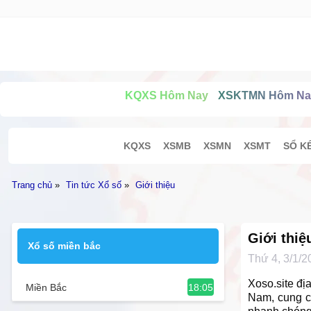
KQXS Hôm Nay
XSKTMN Hôm Na
KQXS
XSMB
XSMN
XSMT
SỔ K
Trang chủ
»
Tin tức Xổ số
»
Giới thiệu
Giới thiệ
Xổ số miền bắc
Thứ 4, 3/1/2
Xoso.site đị
18:05
Miền Bắc
Nam, cung cấ