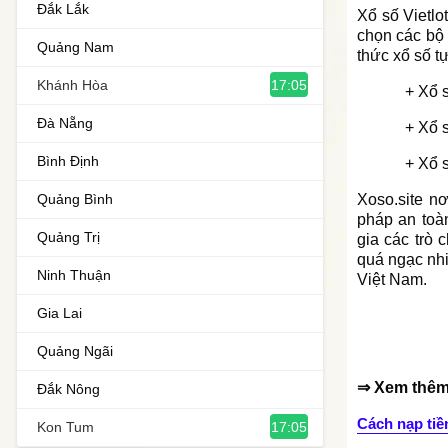
Đắk Lắk
Xổ số Vietlo
chọn các bộ s
Quảng Nam
thức xổ số t
17:05
Khánh Hòa
+ Xổ số Meg
Đà Nẵng
+ Xổ số Ma
Bình Định
+ Xổ số Pow
Quảng Bình
Xoso.site nơ
pháp an toàn
Quảng Trị
gia các trò 
quá ngạc nhi
Ninh Thuận
Việt Nam.
Gia Lai
Quảng Ngãi
⇒ Xem thêm 
Đắk Nông
Cách nạp tiền
17:05
Kon Tum