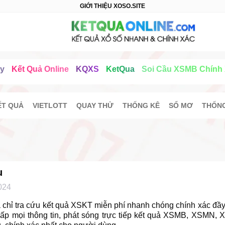
GIỚI THIỆU XOSO.SITE
y
Kết Quả Online
KQXS
KetQua
Soi Cầu XSMB Chính
ẾT QUẢ
VIETLOTT
QUAY THỬ
THỐNG KÊ
SỔ MƠ
THỐNG
u
024
a chỉ tra cứu kết quả XSKT miễn phí nhanh chóng chính xác đầy
p mọi thông tin, phát sóng trực tiếp kết quả XSMB, XSMN, XS