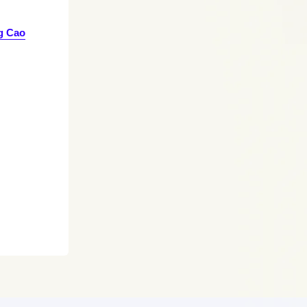
g Cao