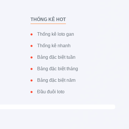
THỐNG KÊ HOT
Thống kê loto gan
Thống kê nhanh
Bảng đặc biệt tuần
Bảng đặc biệt tháng
Bảng đặc biệt năm
Đầu đuôi loto