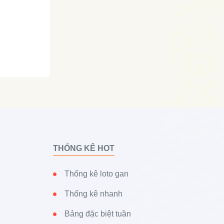
THỐNG KÊ HOT
Thống kê loto gan
Thống kê nhanh
Bảng đặc biệt tuần