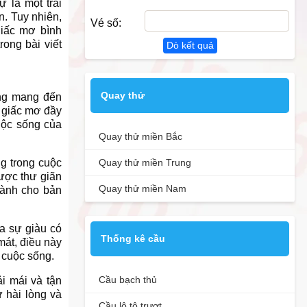
 là một trải
n. Tuy nhiên,
Vé số:
giấc mơ bình
ong bài viết
Dò kết quả
Quay thử
ờng mang đến
t giấc mơ đầy
uộc sống của
Quay thử miền Bắc
Quay thử miền Trung
ng trong cuộc
ược thư giãn
Quay thử miền Nam
dành cho bản
ủa sự giàu có
Thống kê cầu
át, điều này
g cuộc sống.
Cầu bạch thủ
i mái và tận
 hài lòng và
Cầu lô tô trượt