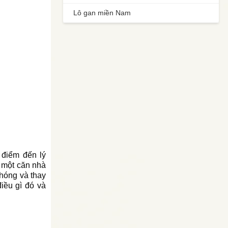
Lô gan miền Nam
 điểm đến lý
g một căn nhà
phóng và thay
iều gì đó và