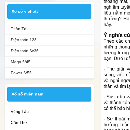
thoáng mát, 
nghiệm tuyệt
Xổ số vietlott
liệu nằm mơ
thường? Hãy
này.
Thần Tài
Ý nghĩa c
Điện toán 123
Theo các ch
những thông 
Điện toán 6x36
tượng trưng
bạn. Dưới đâ
Mega 6/45
- Thư giãn v
Power 6/55
sống, việc n
và nghỉ ngơ
thân và tìm 
Xổ số miền nam
- Sự tự tin 
và thành côn
có thể báo h
Vũng Tàu
- Sự thoải m
Cần Thơ
hưởng cuộc 