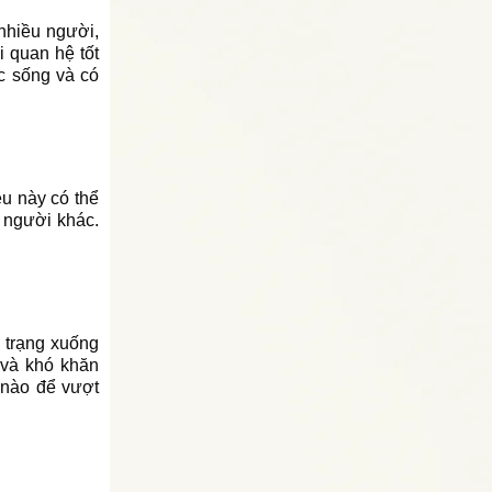
nhiều người,
 quan hệ tốt
c sống và có
ều này có thể
 người khác.
 trạng xuống
 và khó khăn
 nào để vượt