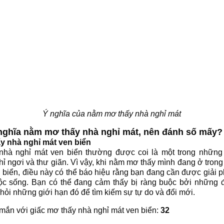
Ý nghĩa của nằm mơ thấy nhà nghỉ mát
 nghĩa nằm mơ thấy nhà nghỉ mát, nên đánh số mấy?
 nhà nghỉ mát ven biển
hà nghỉ mát ven biển thường được coi là một trong những
ỉ ngơi và thư giãn. Vì vậy, khi nằm mơ thấy mình đang ở tron
 biển, điều này có thể báo hiệu rằng bạn đang cần được giải 
uộc sống. Bạn có thể đang cảm thấy bị ràng buộc bởi những đ
hỏi những giới hạn đó để tìm kiếm sự tự do và đổi mới.
mắn với giấc mơ thấy nhà nghỉ mát ven biển:
32