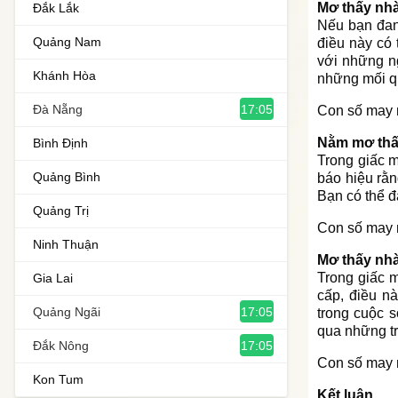
Mơ thấy nhà
Đắk Lắk
Nếu bạn đan
Quảng Nam
điều này có 
với những n
Khánh Hòa
những mối q
17:05
Đà Nẵng
Con số may 
Nằm mơ thấ
Bình Định
Trong giấc m
Quảng Bình
báo hiệu rằn
Bạn có thể 
Quảng Trị
Con số may 
Ninh Thuận
Mơ thấy nhà
Trong giấc m
Gia Lai
cấp, điều n
17:05
Quảng Ngãi
trong cuộc s
qua những tr
17:05
Đắk Nông
Con số may m
Kon Tum
Kết luận