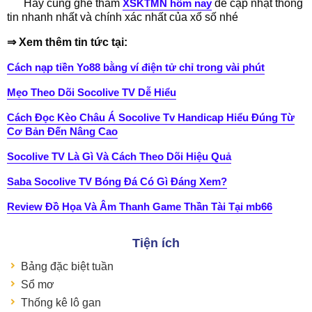
Hãy cùng ghé thăm
XSKTMN hôm nay
để cập nhật thông
tin nhanh nhất và chính xác nhất của xổ số nhé
⇒ Xem thêm tin tức tại:
Cách nạp tiền Yo88 bằng ví điện tử chỉ trong vài phút
Mẹo Theo Dõi Socolive TV Dễ Hiểu
Cách Đọc Kèo Châu Á Socolive Tv Handicap Hiểu Đúng Từ
Cơ Bản Đến Nâng Cao
Socolive TV Là Gì Và Cách Theo Dõi Hiệu Quả
Saba Socolive TV Bóng Đá Có Gì Đáng Xem?
Review Đồ Họa Và Âm Thanh Game Thần Tài Tại mb66
Tiện ích
Bảng đặc biệt tuần
Sổ mơ
Thống kê lô gan