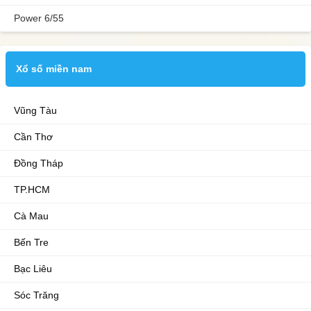
Power 6/55
Xổ số miền nam
Vũng Tàu
Cần Thơ
Đồng Tháp
TP.HCM
Cà Mau
Bến Tre
Bạc Liêu
Sóc Trăng