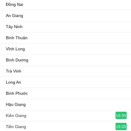
Đồng Nai
An Giang
Tây Ninh
Bình Thuận
Vĩnh Long
Bình Dương
Trà Vinh
Long An
Bình Phước
Hậu Giang
16:05
Kiên Giang
16:05
Tiền Giang