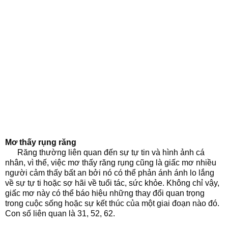
Mơ thấy rụng răng
Răng thường liên quan đến sự tự tin và hình ảnh cá
nhân, vì thế, việc mơ thấy răng rụng cũng là giấc mơ nhiều
người cảm thấy bất an bởi nó có thể phản ánh ánh lo lắng
về sự tự ti hoặc sợ hãi về tuổi tác, sức khỏe. Không chỉ vậy,
giấc mơ này có thể báo hiệu những thay đổi quan trọng
trong cuộc sống hoặc sự kết thúc của một giai đoạn nào đó.
Con số liên quan là 31, 52, 62.