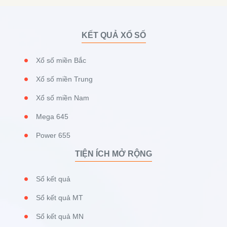
KẾT QUẢ XỔ SỐ
Xổ số miền Bắc
Xổ số miền Trung
Xổ số miền Nam
Mega 645
Power 655
TIỆN ÍCH MỞ RỘNG
Sổ kết quả
Sổ kết quả MT
Sổ kết quả MN