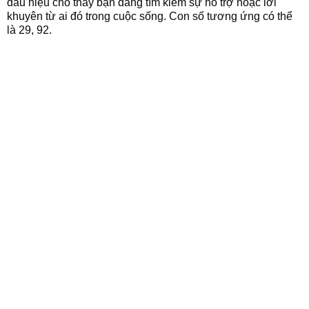
dấu hiệu cho thấy bạn đang tìm kiếm sự hỗ trợ hoặc lời
khuyên từ ai đó trong cuộc sống. Con số tương ứng có thể
là 29, 92.