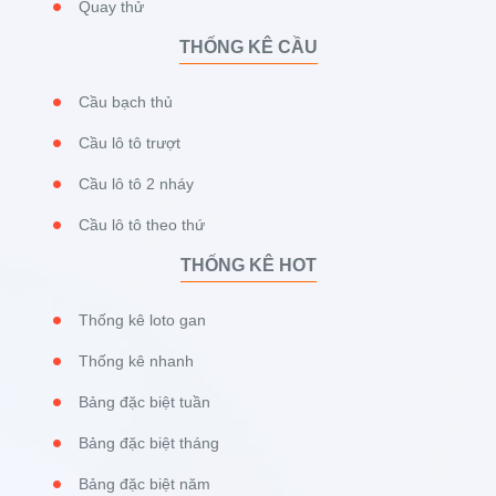
Quay thử
THỐNG KÊ CẦU
Cầu bạch thủ
Cầu lô tô trượt
Cầu lô tô 2 nháy
Cầu lô tô theo thứ
THỐNG KÊ HOT
Thống kê loto gan
Thống kê nhanh
Bảng đặc biệt tuần
Bảng đặc biệt tháng
Bảng đặc biệt năm