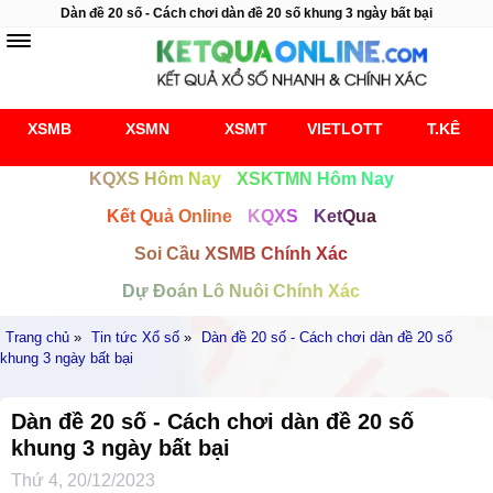
Dàn đề 20 số - Cách chơi dàn đề 20 số khung 3 ngày bất bại
XSMB
XSMN
XSMT
VIETLOTT
T.KÊ
KQXS Hôm Nay
XSKTMN Hôm Nay
Kết Quả Online
KQXS
KetQua
Soi Cầu XSMB Chính Xác
Dự Đoán Lô Nuôi Chính Xác
Trang chủ
»
Tin tức Xổ số
»
Dàn đề 20 số - Cách chơi dàn đề 20 số
khung 3 ngày bất bại
Dàn đề 20 số - Cách chơi dàn đề 20 số
khung 3 ngày bất bại
Thứ 4, 20/12/2023