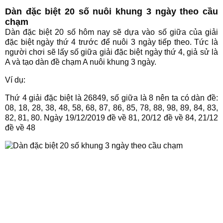
Dàn đặc biệt 20 số nuôi khung 3 ngày theo cầu
chạm
Dàn đặc biệt 20 số hôm nay sẽ dựa vào số giữa của giải
đặc biệt ngày thứ 4 trước để nuôi 3 ngày tiếp theo. Tức là
người chơi sẽ lấy số giữa giải đặc biệt ngày thứ 4, giả sử là
A và tạo dàn đề chạm A nuôi khung 3 ngày.
Ví dụ:
Thứ 4 giải đặc biệt là 26849, số giữa là 8 nên ta có dàn đề:
08, 18, 28, 38, 48, 58, 68, 87, 86, 85, 78, 88, 98, 89, 84, 83,
82, 81, 80. Ngày 19/12/2019 đề về 81, 20/12 đề về 84, 21/12
đề về 48