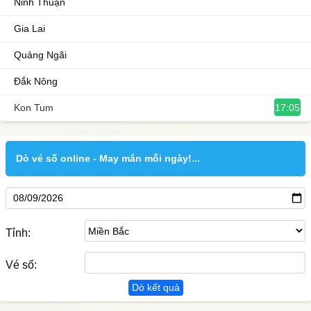
Ninh Thuận
Gia Lai
Quảng Ngãi
Đắk Nông
17:05
Kon Tum
Dò vé số online - May mắn mỗi ngày!...
Tỉnh:
Vé số:
Dò kết quả