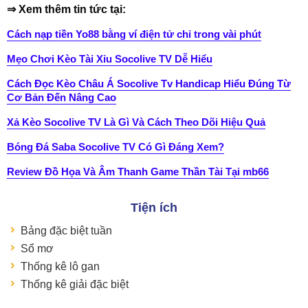
⇒ Xem thêm tin tức tại:
Cách nạp tiền Yo88 bằng ví điện tử chỉ trong vài phút
Mẹo Chơi Kèo Tài Xỉu Socolive TV Dễ Hiểu
Cách Đọc Kèo Châu Á Socolive Tv Handicap Hiểu Đúng Từ
Cơ Bản Đến Nâng Cao
Xả Kèo Socolive TV Là Gì Và Cách Theo Dõi Hiệu Quả
Bóng Đá Saba Socolive TV Có Gì Đáng Xem?
Review Đồ Họa Và Âm Thanh Game Thần Tài Tại mb66
Tiện ích
Bảng đặc biệt tuần
Sổ mơ
Thống kê lô gan
Thống kê giải đặc biệt