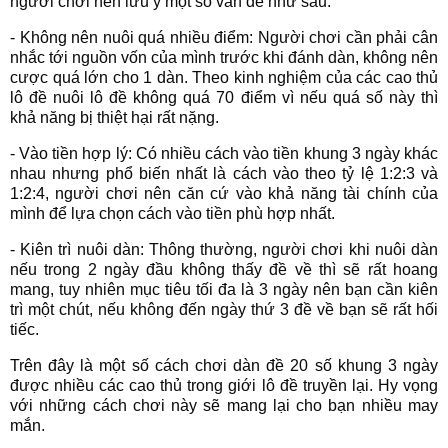
người chơi nên lưu ý một số vấn đề như sau:
- Không nên nuôi quá nhiều điểm: Người chơi cần phải cân
nhắc tới nguồn vốn của mình trước khi đánh dàn, không nên
cược quá lớn cho 1 dàn. Theo kinh nghiệm của các cao thủ
lô đề nuôi lô đề không quá 70 điểm vì nếu quá số này thì
khả năng bị thiệt hại rất nặng.
- Vào tiền hợp lý: Có nhiều cách vào tiền khung 3 ngày khác
nhau nhưng phổ biến nhất là cách vào theo tỷ lệ 1:2:3 và
1:2:4, người chơi nên căn cứ vào khả năng tài chính của
mình để lựa chọn cách vào tiền phù hợp nhất.
- Kiên trì nuôi dàn: Thông thường, người chơi khi nuôi dàn
nếu trong 2 ngày đầu không thấy đề về thì sẽ rất hoang
mang, tuy nhiên mục tiêu tối đa là 3 ngày nên bạn cần kiên
trì một chút, nếu không đến ngày thứ 3 đề về bạn sẽ rất hối
tiếc.
Trên đây là một số cách chơi dàn đề 20 số khung 3 ngày
được nhiều các cao thủ trong giới lô đề truyền lại. Hy vọng
với những cách chơi này sẽ mang lại cho bạn nhiều may
mắn.