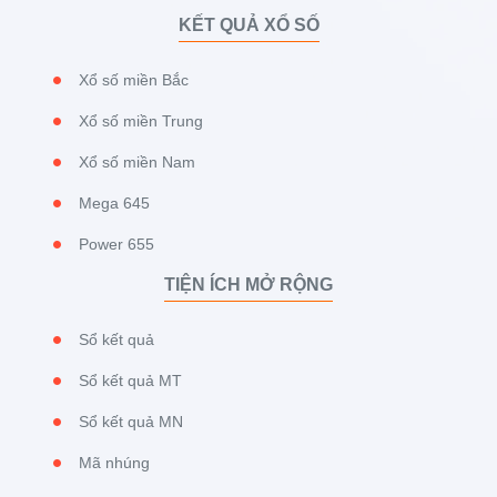
KẾT QUẢ XỔ SỐ
Xổ số miền Bắc
Xổ số miền Trung
Xổ số miền Nam
Mega 645
Power 655
TIỆN ÍCH MỞ RỘNG
Sổ kết quả
Sổ kết quả MT
Sổ kết quả MN
Mã nhúng