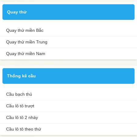
Quay thử
Quay thử miền Bắc
Quay thử miền Trung
Quay thử miền Nam
Thống kê cầu
Cầu bạch thủ
Cầu lô tô trượt
Cầu lô tô 2 nháy
Cầu lô tô theo thứ