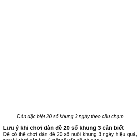
Dàn đặc biệt 20 số khung 3 ngày theo cầu chạm
Lưu ý khi chơi dàn đề 20 số khung 3 cần biết
Để có thể chơi dàn đề 20 số nuôi khung 3 ngày hiệu quả,