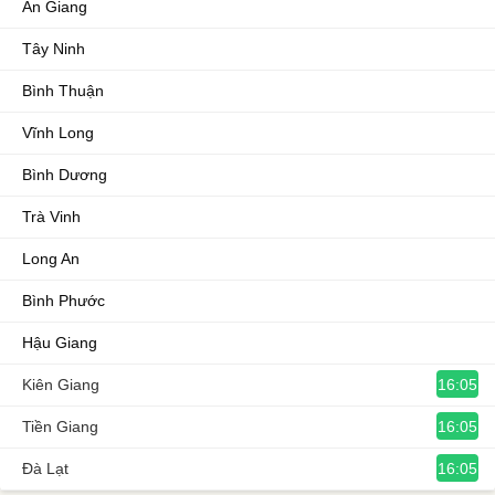
An Giang
Tây Ninh
Bình Thuận
Vĩnh Long
Bình Dương
Trà Vinh
Long An
Bình Phước
Hậu Giang
16:05
Kiên Giang
16:05
Tiền Giang
16:05
Đà Lạt