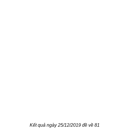
Kết quả ngày 25/12/2019 đề về 81