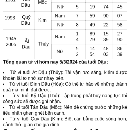
Mộc
Dậu
Nữ
5
19
74
45
Nam
7
59
90
07
Quý
1993
Kim
Dậu
Nữ
8
49
22
58
1
89
15
27
Nam
1945
4
79
39
90
Ất
Thủy
2005
Dậu
5
14
48
86
Nữ
2
54
03
39
Tổng quan tử vi hôm nay 5/3/2024 của tuổi Dậu:
Tử vi tuổi Ất Dậu (Thủy): Tài vận rực sáng, kiếm được
khoản lãi to nhờ sự nhạy bén.
Tử vi tuổi Đinh Dậu (Hỏa): Có thể tự hào về những thành
quả mà mình đạt được.
Tử vi tuổi Kỷ Dậu (Thổ): Tập trung phát huy năng lực thì
công sức sẽ được ghi nhận.
Tử vi tuổi Tân Dậu (Mộc): Nên dè chừng trước những kẻ
tiểu nhân ghen ghét bên cạnh.
Tử vi tuổi Quý Dậu (Kim): Biết cân bằng cuộc sống hơn,
dành thời gian cho gia đình.