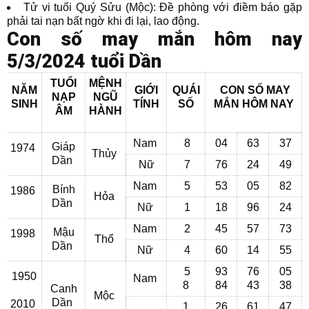
Tử vi tuổi Quý Sửu (Mộc): Đề phòng với điềm báo gặp
phải tai nạn bất ngờ khi đi lại, lao động.
Con số may mắn hôm nay
5/3/2024 tuổi Dần
TUỔI
MỆNH
NĂM
GIỚI
QUÁI
CON SỐ MAY
NẠP
NGŨ
SINH
TÍNH
SỐ
MẮN
HÔM NAY
ÂM
HÀNH
Nam
8
04
63
37
Giáp
1974
Thủy
Dần
Nữ
7
76
24
49
Nam
5
53
05
82
Bính
1986
Hỏa
Dần
Nữ
1
18
96
24
Nam
2
45
57
73
Mậu
1998
Thổ
Dần
Nữ
4
60
14
55
5
93
76
05
1950
Nam
8
84
43
38
Canh
Mộc
Dần
2010
1
26
61
47