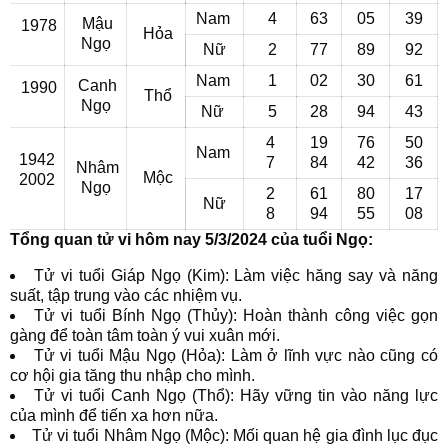
Nam
4
63
05
39
Mậu
1978
Hỏa
Ngọ
Nữ
2
77
89
92
Nam
1
02
30
61
Canh
1990
Thổ
Ngọ
Nữ
5
28
94
43
4
19
76
50
Nam
1942
7
84
42
36
Nhâm
Mộc
2002
Ngọ
2
61
80
17
Nữ
8
94
55
08
Tổng quan tử vi hôm nay 5/3/2024 của tuổi Ngọ:
Tử vi tuổi Giáp Ngọ (Kim): Làm việc hăng say và năng
suất, tập trung vào các nhiệm vụ.
Tử vi tuổi Bính Ngọ (Thủy): Hoàn thành công việc gọn
gàng để toàn tâm toàn ý vui xuân mới.
Tử vi tuổi Mậu Ngọ (Hỏa): Làm ở lĩnh vực nào cũng có
cơ hội gia tăng thu nhập cho mình.
Tử vi tuổi Canh Ngọ (Thổ): Hãy vững tin vào năng lực
của mình để tiến xa hơn nữa.
Tử vi tuổi Nhâm Ngọ (Mộc): Mối quan hệ gia đình lục đục