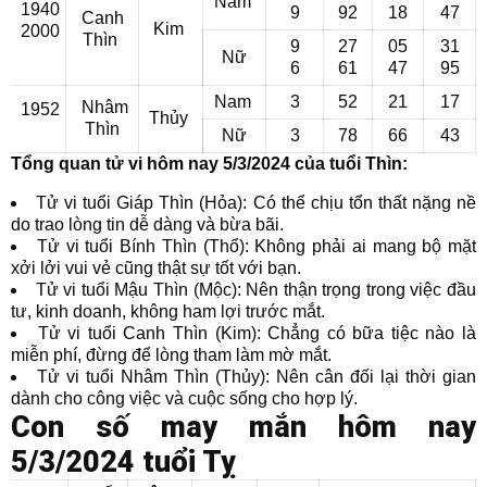
Nam
1940
9
92
18
47
Canh
Kim
2000
Thìn
9
27
05
31
Nữ
6
61
47
95
Nam
3
52
21
17
Nhâm
1952
Thủy
Thìn
Nữ
3
78
66
43
Tổng quan tử vi hôm nay 5/3/2024 của tuổi Thìn:
Tử vi tuổi Giáp Thìn (Hỏa): Có thể chịu tổn thất nặng nề
do trao lòng tin dễ dàng và bừa bãi.
Tử vi tuổi Bính Thìn (Thổ): Không phải ai mang bộ mặt
xởi lởi vui vẻ cũng thật sự tốt với bạn.
Tử vi tuổi Mậu Thìn (Mộc): Nên thận trọng trong việc đầu
tư, kinh doanh, không ham lợi trước mắt.
Tử vi tuổi Canh Thìn (Kim): Chẳng có bữa tiệc nào là
miễn phí, đừng để lòng tham làm mờ mắt.
Tử vi tuổi Nhâm Thìn (Thủy): Nên cân đối lại thời gian
dành cho công việc và cuộc sống cho hợp lý.
Con số may mắn hôm nay
5/3/2024 tuổi Tỵ