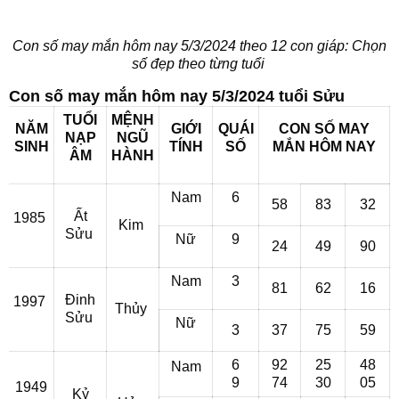
Con số may mắn hôm nay 5/3/2024 theo 12 con giáp: Chọn
số đẹp theo từng tuổi
Con số may mắn hôm nay 5/3/2024 tuổi Sửu
TUỔI
MỆNH
NĂM
GIỚI
QUÁI
CON SỐ MAY
NẠP
NGŨ
SINH
TÍNH
SỐ
MẮN
HÔM NAY
ÂM
HÀNH
Nam
6
58
83
32
Ất
1985
Kim
Sửu
Nữ
9
24
49
90
Nam
3
81
62
16
Đinh
1997
Thủy
Sửu
Nữ
3
37
75
59
6
92
25
48
Nam
9
74
30
05
1949
Kỷ