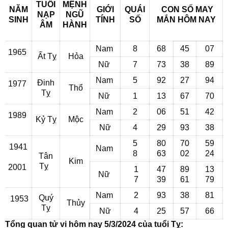
TUỔI
MỆNH
NĂM
GIỚI
QUÁI
CON SỐ MAY
NẠP
NGŨ
SINH
TÍNH
SỐ
MẮN
HÔM NAY
ÂM
HÀNH
Nam
8
68
45
07
1965
Ất Tỵ
Hỏa
Nữ
7
73
38
89
Nam
5
92
27
94
Đinh
1977
Thổ
Tỵ
Nữ
1
13
67
70
Nam
2
06
51
42
1989
Kỷ Tỵ
Mộc
Nữ
4
29
93
38
5
80
70
59
1941
Nam
8
63
02
24
Tân
Kim
Tỵ
2001
1
47
89
13
Nữ
7
39
61
79
Nam
2
93
38
81
Quý
1953
Thủy
Tỵ
Nữ
4
25
57
66
Tổng quan tử vi hôm nay 5/3/2024 của tuổi Tỵ: