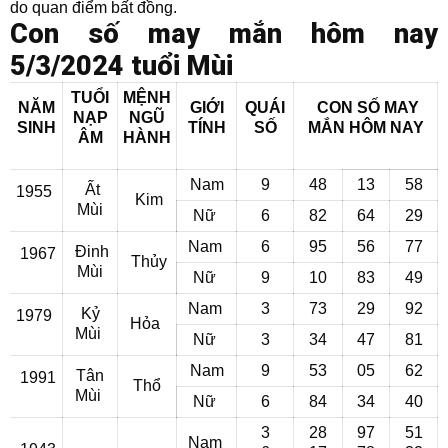
do quan điểm bất đồng.
Con số may mắn hôm nay
5/3/2024 tuổi Mùi
TUỔI
MỆNH
NĂM
GIỚI
QUÁI
CON SỐ MAY
NẠP
NGŨ
SINH
TÍNH
SỐ
MẮN
HÔM NAY
ÂM
HÀNH
Nam
9
48
13
58
Ất
1955
Kim
Mùi
Nữ
6
82
64
29
Nam
6
95
56
77
Đinh
1967
Thủy
Mùi
Nữ
9
10
83
49
Nam
3
73
29
92
Kỷ
1979
Hỏa
Mùi
Nữ
3
34
47
81
Nam
9
53
05
62
Tân
1991
Thổ
Mùi
Nữ
6
84
34
40
3
28
97
51
Nam