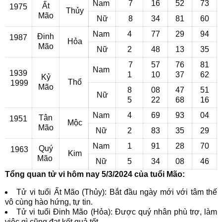
Nam
7
16
52
73
Ất
1975
Thủy
Mão
Nữ
8
34
81
60
Nam
4
77
29
94
Đinh
1987
Hỏa
Mão
Nữ
2
48
13
35
7
57
76
81
Nam
1939
1
10
37
62
Kỷ
Thổ
1999
Mão
8
08
47
51
Nữ
5
22
68
16
Nam
4
69
93
04
Tân
1951
Mộc
Mão
Nữ
2
83
35
29
Nam
1
91
28
70
Quý
1963
Kim
Mão
Nữ
5
34
08
46
Tổng quan tử vi hôm nay 5/3/2024 của tuổi Mão:
Tử vi tuổi Ất Mão (Thủy): Bắt đầu ngày mới với tâm thế
vô cùng hào hứng, tự tin.
Tử vi tuổi Đinh Mão (Hỏa): Được quý nhân phù trợ, làm
việc gì cũng đạt kết quả tốt.