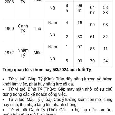
2008
Tý
8
08
04
53
Nữ
5
61
07
88
Nam
4
16
09
93
Canh
1960
Thổ
Tý
Nữ
2
30
61
82
Nam
1
07
85
11
Nhâm
1972
Mộc
Tý
Nữ
5
09
70
24
Tổng quan tử vi hôm nay 5/3/2024 của tuổi Tý:
Tử vi tuổi Giáp Tý (Kim): Tràn đầy năng lượng và hứng
khởi làm việc, phát huy năng lực tối đa.
Tử vi tuổi Bính Tý (Thủy): Gặp may mắn nhờ có sự chủ
động trong các kế hoạch công việc.
Tử vi tuổi Mậu Tý (Hỏa): Các ý tưởng kiếm tiền mới cũng
nảy sinh, thu nhập tăng lên nhanh chóng.
Tử vi tuổi Canh Tý (Thổ): Các cơ hội hợp tác làm ăn,
buôn bán rộng mở hơn trước.