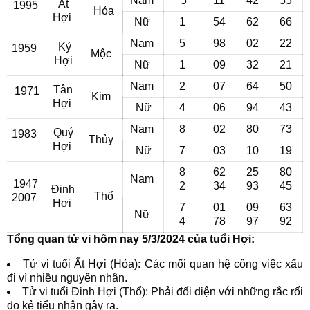
Nam
5
11
42
55
Ất
1995
Hỏa
Hợi
Nữ
1
54
62
66
Nam
5
98
02
22
Kỷ
1959
Mộc
Hợi
Nữ
1
09
32
21
Nam
2
07
64
50
Tân
1971
Kim
Hợi
Nữ
4
06
94
43
Nam
8
02
80
73
Quý
1983
Thủy
Hợi
Nữ
7
03
10
19
8
62
25
80
Nam
1947
2
34
93
45
Đinh
Thổ
2007
Hợi
7
01
09
63
Nữ
4
78
97
92
Tổng quan tử vi hôm nay 5/3/2024 của tuổi Hợi:
Tử vi tuổi Ất Hợi (Hỏa): Các mối quan hệ công việc xấu
đi vì nhiều nguyên nhân.
Tử vi tuổi Đinh Hợi (Thổ): Phải đối diện với những rắc rối
do kẻ tiểu nhân gây ra.