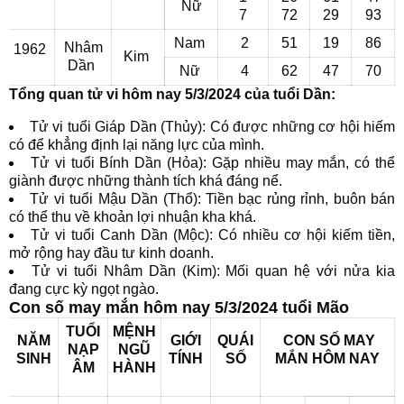
Nữ
7
72
29
93
Nam
2
51
19
86
Nhâm
1962
Kim
Dần
Nữ
4
62
47
70
Tổng quan tử vi hôm nay 5/3/2024 của tuổi Dần:
Tử vi tuổi Giáp Dần (Thủy): Có được những cơ hội hiếm
có để khẳng định lại năng lực của mình.
Tử vi tuổi Bính Dần (Hỏa): Gặp nhiều may mắn, có thể
giành được những thành tích khá đáng nể.
Tử vi tuổi Mậu Dần (Thổ): Tiền bạc rủng rỉnh, buôn bán
có thể thu về khoản lợi nhuận kha khá.
Tử vi tuổi Canh Dần (Mộc): Có nhiều cơ hội kiếm tiền,
mở rộng hay đầu tư kinh doanh.
Tử vi tuổi Nhâm Dần (Kim): Mối quan hệ với nửa kia
đang cực kỳ ngọt ngào.
Con số may mắn hôm nay 5/3/2024 tuổi Mão
TUỔI
MỆNH
NĂM
GIỚI
QUÁI
CON SỐ MAY
NẠP
NGŨ
SINH
TÍNH
SỐ
MẮN
HÔM NAY
ÂM
HÀNH