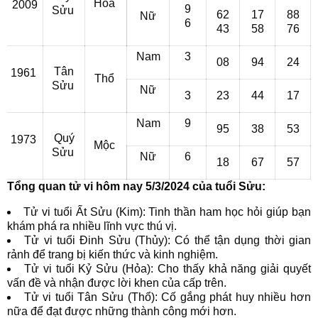
Hỏa
2009
9
Sửu
62
17
88
Nữ
6
43
58
76
Nam
3
08
94
24
Tân
1961
Thổ
Sửu
Nữ
3
23
44
17
Nam
9
95
38
53
Quý
1973
Mộc
Sửu
Nữ
6
18
67
57
Tổng quan tử vi hôm nay 5/3/2024 của tuổi Sửu:
Tử vi tuổi Ất Sửu (Kim): Tinh thần ham học hỏi giúp bạn
khám phá ra nhiều lĩnh vực thú vị.
Tử vi tuổi Đinh Sửu (Thủy): Có thể tận dụng thời gian
rảnh để trang bị kiến thức và kinh nghiệm.
Tử vi tuổi Kỷ Sửu (Hỏa): Cho thấy khả năng giải quyết
vấn đề và nhận được lời khen của cấp trên.
Tử vi tuổi Tân Sửu (Thổ): Cố gắng phát huy nhiều hơn
nữa để đạt được những thành công mới hơn.