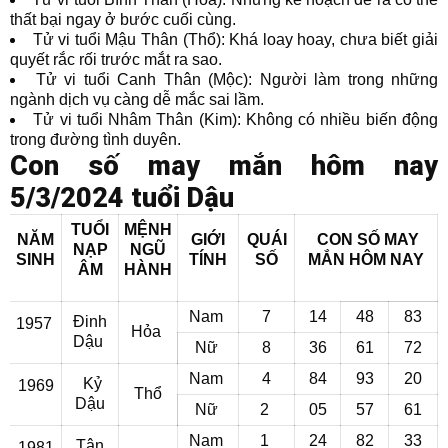
thất bại ngay ở bước cuối cùng.
Tử vi tuổi Mậu Thân (Thổ): Khá loay hoay, chưa biết giải
quyết rắc rối trước mắt ra sao.
Tử vi tuổi Canh Thân (Mộc): Người làm trong những
ngành dịch vụ càng dễ mắc sai lầm.
Tử vi tuổi Nhâm Thân (Kim): Không có nhiều biến động
trong đường tình duyên.
Con số may mắn hôm nay
5/3/2024 tuổi Dậu
TUỔI
MỆNH
NĂM
GIỚI
QUÁI
CON SỐ MAY
NẠP
NGŨ
SINH
TÍNH
SỐ
MẮN
HÔM NAY
ÂM
HÀNH
Nam
7
14
48
83
Đinh
1957
Hỏa
Dậu
Nữ
8
36
61
72
Nam
4
84
93
20
Kỷ
1969
Thổ
Dậu
Nữ
2
05
57
61
Nam
1
24
82
33
Tân
1981