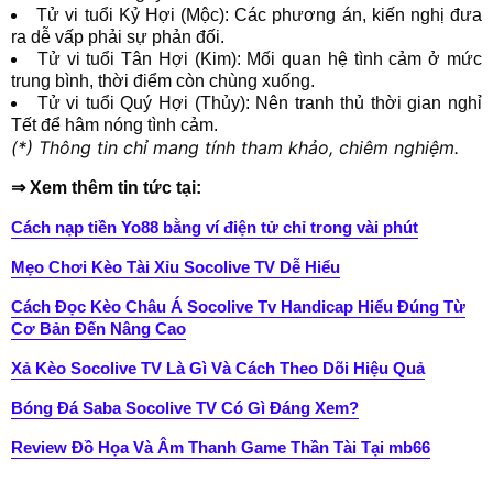
Tử vi tuổi Kỷ Hợi (Mộc): Các phương án, kiến nghị đưa
ra dễ vấp phải sự phản đối.
Tử vi tuổi Tân Hợi (Kim): Mối quan hệ tình cảm ở mức
trung bình, thời điểm còn chùng xuống.
Tử vi tuổi Quý Hợi (Thủy): Nên tranh thủ thời gian nghỉ
Tết để hâm nóng tình cảm.
(*) Thông tin chỉ mang tính tham khảo, chiêm nghiệm.
⇒ Xem thêm tin tức tại:
Cách nạp tiền Yo88 bằng ví điện tử chỉ trong vài phút
Mẹo Chơi Kèo Tài Xỉu Socolive TV Dễ Hiểu
Cách Đọc Kèo Châu Á Socolive Tv Handicap Hiểu Đúng Từ
Cơ Bản Đến Nâng Cao
Xả Kèo Socolive TV Là Gì Và Cách Theo Dõi Hiệu Quả
Bóng Đá Saba Socolive TV Có Gì Đáng Xem?
Review Đồ Họa Và Âm Thanh Game Thần Tài Tại mb66