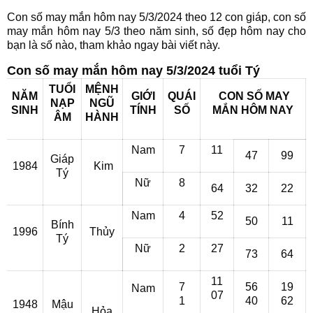
Con số may mắn hôm nay 5/3/2024 theo 12 con giáp, con số
may mắn hôm nay 5/3 theo năm sinh, số đẹp hôm nay cho
bạn là số nào, tham khảo ngay bài viết này.
Con số may mắn hôm nay 5/3/2024 tuổi Tý
TUỔI
MỆNH
NĂM
GIỚI
QUÁI
CON SỐ MAY
NẠP
NGŨ
SINH
TÍNH
SỐ
MẮN HÔM NAY
ÂM
HÀNH
Nam
7
11
47
99
Giáp
1984
Kim
Tý
Nữ
8
64
32
22
Nam
4
52
50
11
Bính
1996
Thủy
Tý
Nữ
2
27
73
64
11
7
56
19
Nam
07
1
40
62
1948
Mậu
Hỏa