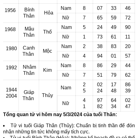
Nam
8
07
33
46
Bính
1956
Hỏa
Thân
Nữ
7
65
59
72
Nam
5
24
49
90
Mậu
1968
Thổ
Thân
Nữ
1
73
61
11
Nam
2
38
83
20
Canh
1980
Mộc
Thân
Nữ
4
94
01
57
Nam
8
86
29
44
Nhâm
1992
Kim
Thân
Nữ
7
51
79
62
2
02
17
86
Nam
1944
5
24
48
39
Giáp
Thủy
2004
Thân
4
97
64
02
Nữ
1
82
34
47
Tổng quan tử vi hôm nay 5/3/2024 của tuổi Thân:
Tử vi tuổi Giáp Thân (Thủy): Chuẩn bị tinh thần để đón
nhận những tin tức không mấy tích cực.
Tử vi tuổi Bính Thân (Hỏa): Những kế hoạch đề ra có thể