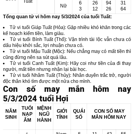
Tuất
6
26
94
31
Nữ
3
12
26
64
Tổng quan tử vi hôm nay 5/3/2024 của tuổi Tuất:
Tử vi tuổi Giáp Tuất (Hỏa): Gặp nhiều khó khăn trong các
kế hoạch kiếm tiền, làm giàu.
Tử vi tuổi Bính Tuất (Thổ): Vận trình tài lộc vẫn chưa có
dấu hiệu khởi sắc, lợi nhuận chưa có.
Tử vi tuổi Mậu Tuất (Mộc): Nếu chẳng may có mất tiền thì
cũng đừng nên sa sút quá lâu.
Tử vi tuổi Canh Tuất (Kim): Hãy coi như tiền của đi thay
người, mất tiền nhưng nhận lại bài học.
Tử vi tuổi Nhâm Tuất (Thủy): Nhân duyên trắc trở, người
độc thân khó tìm được một nửa cho mình.
Con số may mắn hôm nay
5/3/2024 tuổi Hợi
TUỔI
MỆNH
NĂM
GIỚI
QUÁI
CON SỐ MAY
NẠP
NGŨ
SINH
TÍNH
SỐ
MẮN
HÔM NAY
ÂM
HÀNH