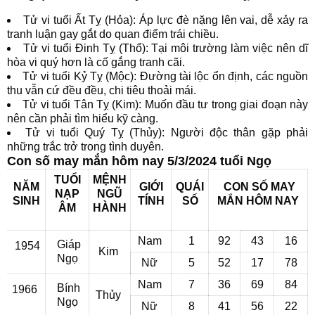
Tử vi tuổi Ất Tỵ (Hỏa): Áp lực đè nặng lên vai, dễ xảy ra
tranh luận gay gắt do quan điểm trái chiều.
Tử vi tuổi Đinh Tỵ (Thổ): Tại môi trường làm việc nên dĩ
hòa vi quý hơn là cố gắng tranh cãi.
Tử vi tuổi Kỷ Tỵ (Mộc): Đường tài lộc ổn định, các nguồn
thu vẫn cứ đều đều, chi tiêu thoải mái.
Tử vi tuổi Tân Tỵ (Kim): Muốn đầu tư trong giai đoạn này
nên cần phải tìm hiểu kỹ càng.
Tử vi tuổi Quý Tỵ (Thủy): Người độc thân gặp phải
những trắc trở trong tình duyên.
Con số may mắn hôm nay 5/3/2024 tuổi Ngọ
TUỔI
MỆNH
NĂM
GIỚI
QUÁI
CON SỐ MAY
NẠP
NGŨ
SINH
TÍNH
SỐ
MẮN
HÔM NAY
ÂM
HÀNH
Nam
1
92
43
16
Giáp
1954
Kim
Ngọ
Nữ
5
52
17
78
Nam
7
36
69
84
Bính
1966
Thủy
Ngọ
Nữ
8
41
56
22