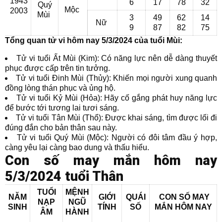
1943
6
17
78
32
Quý
Mộc
2003
Mùi
3
49
62
14
Nữ
9
87
82
75
Tổng quan tử vi hôm nay 5/3/2024 của tuổi Mùi:
Tử vi tuổi Ất Mùi (Kim): Có năng lực nên dễ dàng thuyết
phục được cấp trên tin tưởng.
Tử vi tuổi Đinh Mùi (Thủy): Khiến mọi người xung quanh
đồng lòng thán phục và ủng hộ.
Tử vi tuổi Kỷ Mùi (Hỏa): Hãy cố gắng phát huy năng lực
để bước tới tương lai tươi sáng.
Tử vi tuổi Tân Mùi (Thổ): Được khai sáng, tìm được lối đi
đúng đắn cho bản thân sau này.
Tử vi tuổi Quý Mùi (Mộc): Người có đôi tâm đầu ý hợp,
càng yêu lại càng bao dung và thấu hiểu.
Con số may mắn hôm nay
5/3/2024 tuổi Thân
TUỔI
MỆNH
NĂM
GIỚI
QUÁI
CON SỐ MAY
NẠP
NGŨ
SINH
TÍNH
SỐ
MẮN
HÔM NAY
ÂM
HÀNH