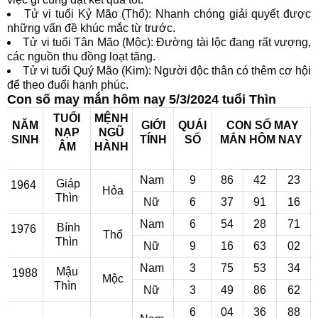
Tử vi tuổi Kỷ Mão (Thổ): Nhanh chóng giải quyết được
những vấn đề khúc mắc từ trước.
Tử vi tuổi Tân Mão (Mộc): Đường tài lộc đang rất vượng,
các nguồn thu đồng loạt tăng.
Tử vi tuổi Quý Mão (Kim): Người độc thân có thêm cơ hội
để theo đuổi hạnh phúc.
Con số may mắn hôm nay 5/3/2024 tuổi Thìn
TUỔI
MỆNH
NĂM
GIỚI
QUÁI
CON SỐ MAY
NẠP
NGŨ
SINH
TÍNH
SỐ
MẮN
HÔM NAY
ÂM
HÀNH
Nam
9
86
42
23
Giáp
1964
Hỏa
Thìn
Nữ
6
37
91
16
Nam
6
54
28
71
Bính
1976
Thổ
Thìn
Nữ
9
16
63
02
Nam
3
75
53
34
Mậu
1988
Mộc
Thìn
Nữ
3
49
86
62
6
04
36
88