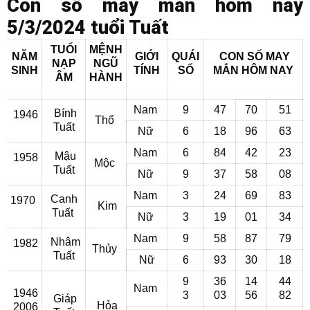
Con số may mắn hôm nay
5/3/2024 tuổi Tuất
TUỔI
MỆNH
NĂM
GIỚI
QUÁI
CON SỐ MAY
NẠP
NGŨ
SINH
TÍNH
SỐ
MẮN
HÔM NAY
ÂM
HÀNH
Nam
9
47
70
51
Bính
1946
Thổ
Tuất
Nữ
6
18
96
63
Nam
6
84
42
23
Mậu
1958
Mộc
Tuất
Nữ
9
37
58
08
Nam
3
24
69
83
Canh
1970
Kim
Tuất
Nữ
3
19
01
34
Nam
9
58
87
79
Nhâm
1982
Thủy
Tuất
Nữ
6
93
30
18
9
36
14
44
Nam
1946
3
03
56
82
Giáp
Hỏa
2006