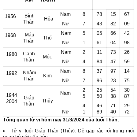
Nam
8
78
15
67
Bính
1956
Hỏa
Thân
Nữ
7
43
82
09
Nam
5
05
66
42
Mậu
1968
Thổ
Thân
Nữ
1
61
04
98
Nam
2
11
73
26
Canh
1980
Mộc
Thân
Nữ
4
84
47
59
Nam
8
37
97
14
Nhâm
1992
Kim
Thân
Nữ
7
96
23
75
2
25
54
30
Nam
1944
5
50
38
87
Giáp
Thủy
2004
Thân
4
46
71
29
Nữ
1
89
40
72
Tổng quan tử vi hôm nay 31/3/2024 của tuổi Thân:
Tử vi tuổi Giáp Thân (Thủy): Dễ gặp rắc rối trong mối
quan hệ với cấp trên.