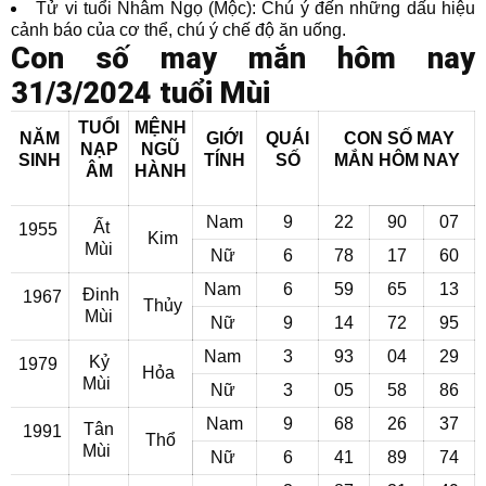
Tử vi tuổi Nhâm Ngọ (Mộc): Chú ý đến những dấu hiệu
cảnh báo của cơ thể, chú ý chế độ ăn uống.
Con số may mắn hôm nay
31/3/2024 tuổi Mùi
TUỔI
MỆNH
NĂM
GIỚI
QUÁI
CON SỐ MAY
NẠP
NGŨ
SINH
TÍNH
SỐ
MẮN
HÔM NAY
ÂM
HÀNH
Nam
9
22
90
07
Ất
1955
Kim
Mùi
Nữ
6
78
17
60
Nam
6
59
65
13
Đinh
1967
Thủy
Mùi
Nữ
9
14
72
95
Nam
3
93
04
29
Kỷ
1979
Hỏa
Mùi
Nữ
3
05
58
86
Nam
9
68
26
37
Tân
1991
Thổ
Mùi
Nữ
6
41
89
74