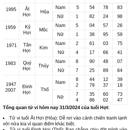
Nam
5
54
78
83
Ất
1995
Hỏa
Hợi
Nữ
1
82
24
98
Nam
5
04
57
26
Kỷ
1959
Mộc
Hợi
Nữ
1
38
95
59
Nam
2
61
03
75
Tân
1971
Kim
Hợi
Nữ
4
17
66
41
Nam
8
90
48
07
Quý
1983
Thủy
Hợi
Nữ
7
25
89
64
8
44
12
39
Nam
1947
2
79
37
18
Đinh
Thổ
2007
Hợi
7
35
60
73
Nữ
4
86
02
47
Tổng quan tử vi hôm nay 31/3/2024 của tuổi Hợi:
Tử vi tuổi Ất Hợi (Hỏa): Dễ rơi vào cảnh chiến tranh lạnh
với nửa kia vì quan điểm khác biệt.
Tử vi tuổi Đinh Hợi (Thổ): Bạn chẳng chịu đặt mình vào