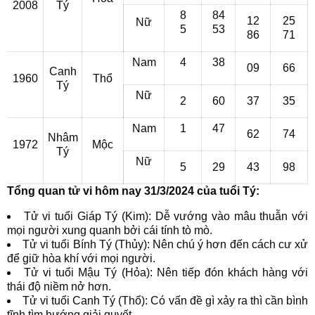
2008
Tý
8
84
12
25
Nữ
5
53
86
71
Nam
4
38
09
66
Canh
1960
Thổ
Tý
Nữ
2
60
37
35
Nam
1
47
62
74
Nhâm
1972
Mộc
Tý
Nữ
5
29
43
98
Tổng quan tử vi hôm nay 31/3/2024 của tuổi Tý:
Tử vi tuổi Giáp Tý (Kim): Dễ vướng vào mâu thuẫn với
mọi người xung quanh bởi cái tính tò mò.
Tử vi tuổi Bính Tý (Thủy): Nên chú ý hơn đến cách cư xử
để giữ hòa khí với mọi người.
Tử vi tuổi Mậu Tý (Hỏa): Nên tiếp đón khách hàng với
thái độ niềm nở hơn.
Tử vi tuổi Canh Tý (Thổ): Có vấn đề gì xảy ra thì cần bình
tĩnh tìm hướng giải quyết.