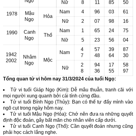
Ngọ
Nữ
8
11
85
50
Nam
4
96
03
61
Mậu
1978
Hỏa
Ngọ
Nữ
2
07
98
16
Nam
1
65
24
75
Canh
1990
Thổ
Ngọ
Nữ
5
23
56
04
4
57
39
87
Nam
1942
7
48
64
30
Nhâm
Mộc
2002
Ngọ
2
94
17
58
Nữ
8
36
55
97
Tổng quan tử vi hôm nay 31/3/2024 của tuổi Ngọ:
Tử vi tuổi Giáp Ngọ (Kim): Dễ mâu thuẫn, tranh cãi với
mọi người xung quanh bởi cái tính cứng đầu.
Tử vi tuổi Bính Ngọ (Thủy): Bạn có thể tự đẩy mình vào
ngõ cụt trong ngày hôm nay.
Tử vi tuổi Mậu Ngọ (Hỏa): Chớ nên đưa ra những quyết
định độc đoán, gây bất mãn cho nhân viên cấp dưới.
Tử vi tuổi Canh Ngọ (Thổ): Cần quyết đoán nhưng cũng
phải học cách lắng nghe.