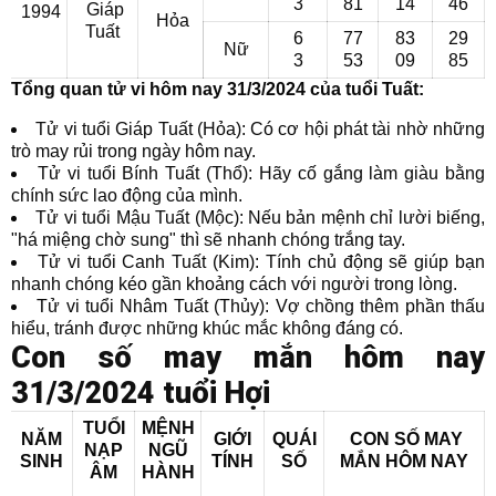
3
81
14
46
Giáp
1994
Hỏa
Tuất
6
77
83
29
Nữ
3
53
09
85
Tổng quan tử vi hôm nay 31/3/2024 của tuổi Tuất:
Tử vi tuổi Giáp Tuất (Hỏa): Có cơ hội phát tài nhờ những
trò may rủi trong ngày hôm nay.
Tử vi tuổi Bính Tuất (Thổ): Hãy cố gắng làm giàu bằng
chính sức lao động của mình.
Tử vi tuổi Mậu Tuất (Mộc): Nếu bản mệnh chỉ lười biếng,
"há miệng chờ sung" thì sẽ nhanh chóng trắng tay.
Tử vi tuổi Canh Tuất (Kim): Tính chủ động sẽ giúp bạn
nhanh chóng kéo gần khoảng cách với người trong lòng.
Tử vi tuổi Nhâm Tuất (Thủy): Vợ chồng thêm phần thấu
hiểu, tránh được những khúc mắc không đáng có.
Con số may mắn hôm nay
31/3/2024 tuổi Hợi
TUỔI
MỆNH
NĂM
GIỚI
QUÁI
CON SỐ MAY
NẠP
NGŨ
SINH
TÍNH
SỐ
MẮN
HÔM NAY
ÂM
HÀNH