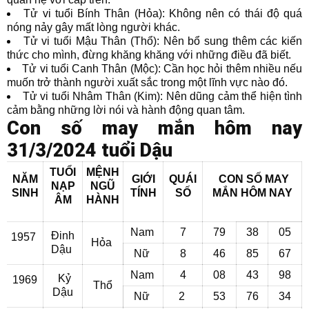
Tử vi tuổi Bính Thân (Hỏa): Không nên có thái độ quá
nóng nảy gây mất lòng người khác.
Tử vi tuổi Mậu Thân (Thổ): Nên bổ sung thêm các kiến
thức cho mình, đừng khăng khăng với những điều đã biết.
Tử vi tuổi Canh Thân (Mộc): Cần học hỏi thêm nhiều nếu
muốn trở thành người xuất sắc trong một lĩnh vực nào đó.
Tử vi tuổi Nhâm Thân (Kim): Nên dũng cảm thể hiện tình
cảm bằng những lời nói và hành động quan tâm.
Con số may mắn hôm nay
31/3/2024 tuổi Dậu
TUỔI
MỆNH
NĂM
GIỚI
QUÁI
CON SỐ MAY
NẠP
NGŨ
SINH
TÍNH
SỐ
MẮN
HÔM NAY
ÂM
HÀNH
Nam
7
79
38
05
Đinh
1957
Hỏa
Dậu
Nữ
8
46
85
67
Nam
4
08
43
98
Kỷ
1969
Thổ
Dậu
Nữ
2
53
76
34