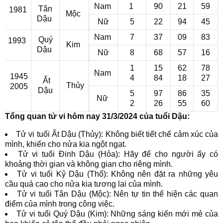
Nam
1
90
21
59
Tân
1981
Mộc
Dậu
Nữ
5
22
94
45
Nam
7
37
09
83
Quý
1993
Kim
Dậu
Nữ
8
68
57
16
1
15
62
78
Nam
1945
4
84
18
27
Ất
Thủy
2005
Dậu
5
97
86
35
Nữ
2
26
55
60
Tổng quan tử vi hôm nay 31/3/2024 của tuổi Dậu:
Tử vi tuổi Ất Dậu (Thủy): Không biết tiết chế cảm xúc của
mình, khiến cho nửa kia ngột ngạt.
Tử vi tuổi Đinh Dậu (Hỏa): Hãy để cho người ấy có
khoảng thời gian và không gian cho riêng mình.
Tử vi tuổi Kỷ Dậu (Thổ): Không nên đặt ra những yêu
cầu quá cao cho nửa kia tương lai của mình.
Tử vi tuổi Tân Dậu (Mộc): Nên tự tin thể hiện các quan
điểm của mình trong công việc.
Tử vi tuổi Quý Dậu (Kim): Những sáng kiến mới mẻ của