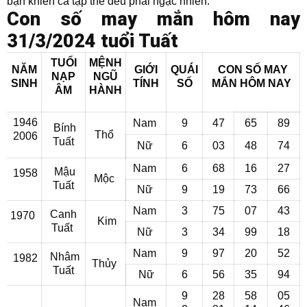
bạn khiến cả tập thể đều phải ngạc nhiên.
Con số may mắn hôm nay
31/3/2024 tuổi Tuất
TUỔI
MỆNH
NĂM
GIỚI
QUÁI
CON SỐ MAY
NẠP
NGŨ
SINH
TÍNH
SỐ
MẮN
HÔM NAY
ÂM
HÀNH
1946
Nam
9
47
65
89
Bính
Thổ
2006
Tuất
Nữ
6
03
48
74
Nam
6
68
16
27
Mậu
1958
Mộc
Tuất
Nữ
9
19
73
66
Nam
3
75
07
43
Canh
1970
Kim
Tuất
Nữ
3
34
99
18
Nam
9
97
20
52
Nhâm
1982
Thủy
Tuất
Nữ
6
56
35
94
9
28
58
05
Nam