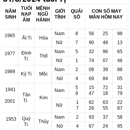
TUỔI
MỆNH
NĂM
GIỚI
QUÁI
CON SỐ MAY
NẠP
NGŨ
SINH
TÍNH
SỐ
MẮN
HÔM NAY
ÂM
HÀNH
Nam
8
56
25
98
1965
Ất Tị
Hỏa
Nữ
7
90
48
13
Nam
5
32
96
65
Đinh
1977
Thổ
Tị
Nữ
1
74
07
46
Nam
2
08
39
88
1989
Kỷ Tị
Mộc
Nữ
4
69
84
05
5
15
72
31
1941
Nam
8
47
18
79
Tân
Kim
Tị
2001
1
82
63
22
Nữ
7
26
55
87
Nam
2
93
37
58
Quý
1953
Thủy
Tị
Nữ
4
67
24
95