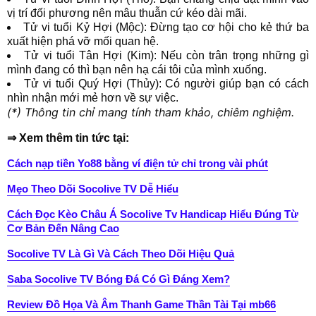
vị trí đối phương nên mâu thuẫn cứ kéo dài mãi.
Tử vi tuổi Kỷ Hợi (Mộc): Đừng tạo cơ hội cho kẻ thứ ba
xuất hiện phá vỡ mối quan hệ.
Tử vi tuổi Tân Hợi (Kim): Nếu còn trân trọng những gì
mình đang có thì bạn nên hạ cái tôi của mình xuống.
Tử vi tuổi Quý Hợi (Thủy): Có người giúp bạn có cách
nhìn nhận mới mẻ hơn về sự việc.
(*) Thông tin chỉ mang tính tham khảo, chiêm nghiệm.
⇒ Xem thêm tin tức tại:
Cách nạp tiền Yo88 bằng ví điện tử chỉ trong vài phút
Mẹo Theo Dõi Socolive TV Dễ Hiểu
Cách Đọc Kèo Châu Á Socolive Tv Handicap Hiểu Đúng Từ
Cơ Bản Đến Nâng Cao
Socolive TV Là Gì Và Cách Theo Dõi Hiệu Quả
Saba Socolive TV Bóng Đá Có Gì Đáng Xem?
Review Đồ Họa Và Âm Thanh Game Thần Tài Tại mb66