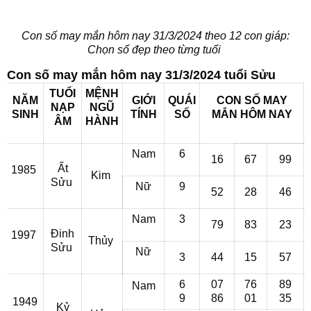
Con số may mắn hôm nay 31/3/2024 theo 12 con giáp:
Chọn số đẹp theo từng tuổi
Con số may mắn hôm nay 31/3/2024 tuổi Sửu
TUỔI
MỆNH
NĂM
GIỚI
QUÁI
CON SỐ MAY
NẠP
NGŨ
SINH
TÍNH
SỐ
MẮN
HÔM NAY
ÂM
HÀNH
Nam
6
16
67
99
Ất
1985
Kim
Sửu
Nữ
9
52
28
46
Nam
3
79
83
23
Đinh
1997
Thủy
Sửu
Nữ
3
44
15
57
6
07
76
89
Nam
9
86
01
35
1949
Kỷ