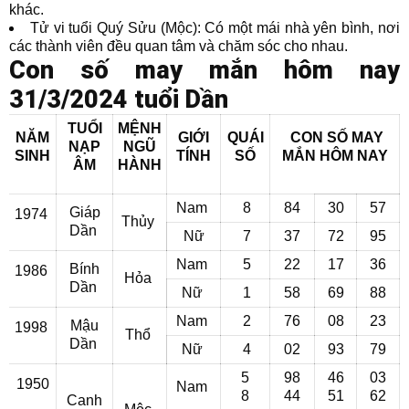
khác.
Tử vi tuổi Quý Sửu (Mộc): Có một mái nhà yên bình, nơi
các thành viên đều quan tâm và chăm sóc cho nhau.
Con số may mắn hôm nay
31/3/2024 tuổi Dần
TUỔI
MỆNH
NĂM
GIỚI
QUÁI
CON SỐ MAY
NẠP
NGŨ
SINH
TÍNH
SỐ
MẮN
HÔM NAY
ÂM
HÀNH
Nam
8
84
30
57
Giáp
1974
Thủy
Dần
Nữ
7
37
72
95
Nam
5
22
17
36
Bính
1986
Hỏa
Dần
Nữ
1
58
69
88
Nam
2
76
08
23
Mậu
1998
Thổ
Dần
Nữ
4
02
93
79
5
98
46
03
1950
Nam
8
44
51
62
Canh