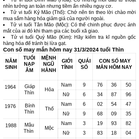
nhìn tưởng an toàn nhưng tiềm ẩn nhiều nguy cơ.
Tử vi tuổi Kỷ Mão (Thổ): Chớ nên tin theo lời chào mời
mua sắm hàng hóa giảm giá của người ngoài.
Tử vi tuổi Tân Mão (Mộc): Có thể chinh phục được ánh
mắt của ai đó khi tham gia các buổi xã giao.
Tử vi tuổi Quý Mão (Kim): Hãy kiểm tra kĩ nguồn gốc
hàng hóa để tránh bị lừa gạt.
Con số may mắn hôm nay 31/3/2024 tuổi Thìn
TUỔI
MỆNH
NĂM
GIỚI
QUÁI
CON SỐ MAY
NẠP
NGŨ
SINH
TÍNH
SỐ
MẮN
HÔM NAY
ÂM
HÀNH
Nam
9
76
36
50
Giáp
1964
Hỏa
Thìn
Nữ
6
34
87
96
Nam
6
02
54
47
Bính
1976
Thổ
Thìn
Nữ
9
68
09
35
Nam
3
19
93
82
Mậu
1988
Mộc
Thìn
Nữ
3
83
18
04