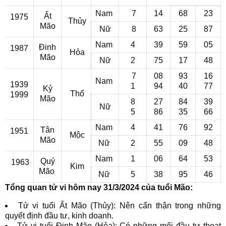
Nam
7
14
68
23
Ất
1975
Thủy
Mão
Nữ
8
63
25
87
Nam
4
39
59
05
Đinh
1987
Hỏa
Mão
Nữ
2
75
17
48
7
08
93
16
Nam
1939
1
94
40
77
Kỷ
Thổ
1999
Mão
8
27
84
39
Nữ
5
86
35
66
Nam
4
41
76
92
Tân
1951
Mộc
Mão
Nữ
2
55
09
48
Nam
1
06
64
53
Quý
1963
Kim
Mão
Nữ
5
38
95
46
Tổng quan tử vi hôm nay 31/3/2024 của tuổi Mão:
Tử vi tuổi Ất Mão (Thủy): Nên cẩn thận trong những
quyết định đầu tư, kinh doanh.
Tử vi tuổi Đinh Mão (Hỏa): Có những mối đầu tư thoạt