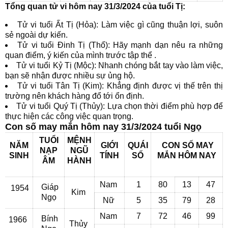
Tổng quan tử vi hôm nay 31/3/2024 của tuổi Tị:
Tử vi tuổi Ất Tị (Hỏa): Làm việc gì cũng thuận lợi, suôn
sẻ ngoài dự kiến.
Tử vi tuổi Đinh Tị (Thổ): Hãy mạnh dạn nêu ra những
quan điểm, ý kiến của mình trước tập thể .
Tử vi tuổi Kỷ Tị (Mộc): Nhanh chóng bắt tay vào làm việc,
bạn sẽ nhận được nhiều sự ủng hộ.
Tử vi tuổi Tân Tị (Kim): Khẳng định được vị thế trên thị
trường nên khách hàng đổ tới ổn định.
Tử vi tuổi Quý Tị (Thủy): Lựa chọn thời điểm phù hợp để
thực hiện các công việc quan trọng.
Con số may mắn hôm nay 31/3/2024 tuổi Ngọ
TUỔI
MỆNH
NĂM
GIỚI
QUÁI
CON SỐ MAY
NẠP
NGŨ
SINH
TÍNH
SỐ
MẮN
HÔM NAY
ÂM
HÀNH
Nam
1
80
13
47
Giáp
1954
Kim
Ngọ
Nữ
5
35
79
28
Nam
7
72
46
99
Bính
1966
Thủy