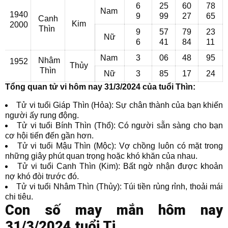
6
25
60
78
Nam
1940
9
99
27
65
Canh
Kim
2000
Thìn
9
57
79
23
Nữ
6
41
84
11
Nam
3
06
48
95
Nhâm
1952
Thủy
Thìn
Nữ
3
85
17
24
Tổng quan tử vi hôm nay 31/3/2024 của tuổi Thìn:
Tử vi tuổi Giáp Thìn (Hỏa): Sự chân thành của bạn khiến
người ấy rung động.
Tử vi tuổi Bính Thìn (Thổ): Có người sẵn sàng cho bạn
cơ hội tiến đến gần hơn.
Tử vi tuổi Mậu Thìn (Mộc): Vợ chồng luôn có mặt trong
những giây phút quan trọng hoặc khó khăn của nhau.
Tử vi tuổi Canh Thìn (Kim): Bất ngờ nhận được khoản
nợ khó đòi trước đó.
Tử vi tuổi Nhâm Thìn (Thủy): Túi tiền rủng rỉnh, thoải mái
chi tiêu.
Con số may mắn hôm nay
31/3/2024 tuổi Tị