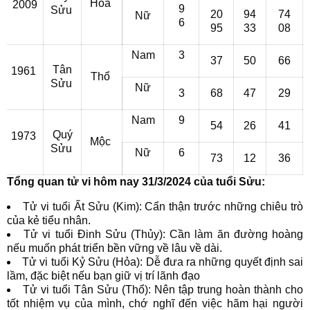
Hỏa
2009
9
Sửu
20
94
74
Nữ
6
95
33
08
Nam
3
37
50
66
Tân
1961
Thổ
Sửu
Nữ
3
68
47
29
Nam
9
54
26
41
Quý
1973
Mộc
Sửu
Nữ
6
73
12
36
Tổng quan tử vi hôm nay 31/3/2024 của tuổi Sửu:
Tử vi tuổi Ất Sửu (Kim): Cẩn thận trước những chiêu trò
của kẻ tiểu nhân.
Tử vi tuổi Đinh Sửu (Thủy): Cần làm ăn đường hoàng
nếu muốn phát triển bền vững về lâu về dài.
Tử vi tuổi Kỷ Sửu (Hỏa): Dễ đưa ra những quyết định sai
lầm, đặc biệt nếu bạn giữ vị trí lãnh đạo
Tử vi tuổi Tân Sửu (Thổ): Nên tập trung hoàn thành cho
tốt nhiệm vụ của mình, chớ nghĩ đến việc hãm hại người