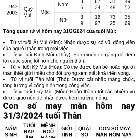
3
87
31
49
Nam
1943
6
34
48
52
Quý
Mộc
2003
Mùi
3
16
73
35
Nữ
9
97
25
69
Tổng quan tử vi hôm nay 31/3/2024 của tuổi Mùi:
Tử vi tuổi Ất Mùi (Kim): Nhận được sự cổ vũ, động viên
của người thân trong mọi việc.
Tử vi tuổi Đinh Mùi (Thủy): Bạn muốn cố gắng để đem
tới cuộc sống tốt hơn cho người thân.
Tử vi tuổi Kỷ Mùi (Hỏa): Có thể được bạn bè hoặc người
thân thiết giới thiệu cho đối tượng xem mắt khá triển vọng.
Tử vi tuổi Tân Mùi (Thổ): Được cất nhắc thăng chức,
tăng lương vì cống hiến trong công việc.
Tử vi tuổi Quý Mùi (Mộc): Hoàn thành tốt các nhiệm vụ
được giao nên dễ nhận được tiền thưởng nóng.
Con số may mắn hôm nay
31/3/2024 tuổi Thân
TUỔI
MỆNH
NĂM
GIỚI
QUÁI
CON SỐ MAY
NẠP
NGŨ
SINH
TÍNH
SỐ
MẮN
HÔM NAY
ÂM
HÀNH