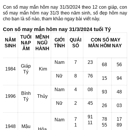
Con số may mắn hôm nay 31/3/2024 theo 12 con giáp, con
số may mắn hôm nay 31/3 theo năm sinh, số đẹp hôm nay
cho bạn là số nào, tham khảo ngay bài viết này.
Con số may mắn hôm nay 31/3/2024 tuổi Tý
TUỔI
MỆNH
NĂM
GIỚI
QUÁI
CON SỐ MAY
NẠP
NGŨ
SINH
TÍNH
SỐ
MẮN HÔM NAY
ÂM
HÀNH
Nam
7
23
68
56
Giáp
1984
Kim
Tý
Nữ
8
76
15
94
Nam
4
08
93
48
Bính
1996
Thủy
Tý
Nữ
2
45
26
03
91
7
78
17
Nam
11
1
55
89
1948
Mậu
Hỏa