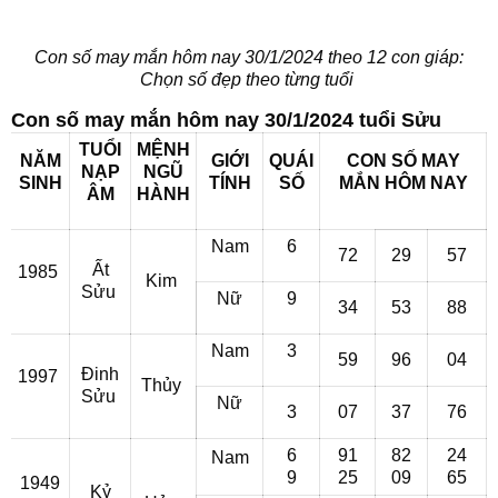
Con số may mắn hôm nay 30/1/2024 theo 12 con giáp:
Chọn số đẹp theo từng tuổi
Con số may mắn hôm nay 30/1/2024 tuổi Sửu
TUỔI
MỆNH
NĂM
GIỚI
QUÁI
CON SỐ MAY
NẠP
NGŨ
SINH
TÍNH
SỐ
MẮN
HÔM NAY
ÂM
HÀNH
Nam
6
72
29
57
Ất
1985
Kim
Sửu
Nữ
9
34
53
88
Nam
3
59
96
04
Đinh
1997
Thủy
Sửu
Nữ
3
07
37
76
6
91
82
24
Nam
9
25
09
65
1949
Kỷ