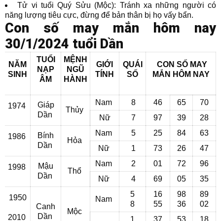
Tử vi tuổi Quý Sửu (Mộc): Tránh xa những người có
năng lượng tiêu cực, đừng để bản thân bị họ vấy bẩn.
Con số may mắn hôm nay
30/1/2024 tuổi Dần
TUỔI
MỆNH
NĂM
GIỚI
QUÁI
CON SỐ MAY
NẠP
NGŨ
SINH
TÍNH
SỐ
MẮN
HÔM NAY
ÂM
HÀNH
Nam
8
46
65
70
Giáp
1974
Thủy
Dần
Nữ
7
97
39
28
Nam
5
25
84
63
Bính
1986
Hỏa
Dần
Nữ
1
73
26
47
Nam
2
01
72
96
Mậu
1998
Thổ
Dần
Nữ
4
69
05
35
5
16
98
89
1950
Nam
8
55
36
02
Canh
Mộc
Dần
2010
1
37
53
18