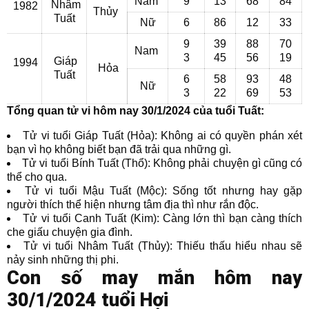
Nam
9
13
68
84
Nhâm
1982
Thủy
Tuất
Nữ
6
86
12
33
9
39
88
70
Nam
3
45
56
19
Giáp
1994
Hỏa
Tuất
6
58
93
48
Nữ
3
22
69
53
Tổng quan tử vi hôm nay 30/1/2024 của tuổi Tuất:
Tử vi tuổi Giáp Tuất (Hỏa): Không ai có quyền phán xét
bạn vì họ không biết bạn đã trải qua những gì.
Tử vi tuổi Bính Tuất (Thổ): Không phải chuyện gì cũng có
thể cho qua.
Tử vi tuổi Mậu Tuất (Mộc): Sống tốt nhưng hay gặp
người thích thể hiện nhưng tâm địa thì như rắn độc.
Tử vi tuổi Canh Tuất (Kim): Càng lớn thì bạn càng thích
che giấu chuyện gia đình.
Tử vi tuổi Nhâm Tuất (Thủy): Thiếu thấu hiểu nhau sẽ
nảy sinh những thị phi.
Con số may mắn hôm nay
30/1/2024 tuổi Hợi