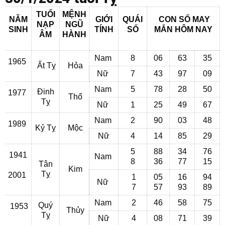
TUỔI
MỆNH
NĂM
GIỚI
QUÁI
CON SỐ MAY
NẠP
NGŨ
SINH
TÍNH
SỐ
MẮN
HÔM NAY
ÂM
HÀNH
Nam
8
06
63
35
1965
Ất Tỵ
Hỏa
Nữ
7
43
97
09
Nam
5
78
28
50
Đinh
1977
Thổ
Tỵ
Nữ
1
25
49
67
Nam
2
90
03
48
1989
Kỷ Tỵ
Mộc
Nữ
4
14
85
29
5
88
34
76
1941
Nam
8
36
77
15
Tân
Kim
Tỵ
2001
1
05
16
94
Nữ
7
57
93
89
Nam
2
46
58
75
Quý
1953
Thủy
Tỵ
Nữ
4
08
71
39