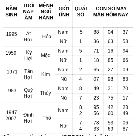
TUỔI
MỆNH
NĂM
GIỚI
QUÁI
CON SỐ MAY
NẠP
NGŨ
SINH
TÍNH
SỐ
MẮN
HÔM NAY
ÂM
HÀNH
Nam
5
88
04
37
Ất
1995
Hỏa
Hợi
Nữ
1
36
63
58
Nam
5
71
16
94
Kỷ
1959
Mộc
Hợi
Nữ
1
18
85
66
Nam
2
65
27
09
Tân
1971
Kim
Hợi
Nữ
4
07
98
83
Nam
8
49
31
70
Quý
1983
Thủy
Hợi
Nữ
7
23
75
17
8
95
42
28
Nam
1947
2
56
60
49
Đinh
Thổ
2007
Hợi
7
78
53
06
Nữ
4
33
69
87