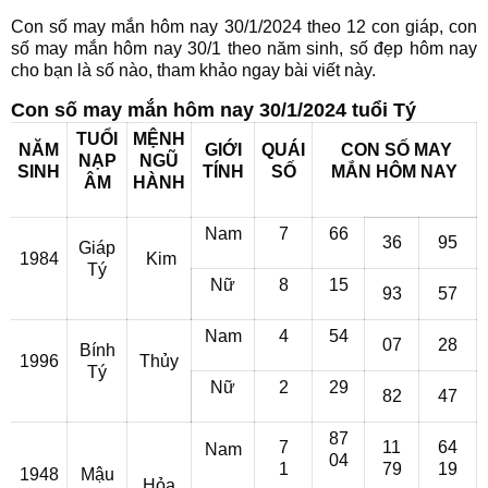
Con số may mắn hôm nay 30/1/2024 theo 12 con giáp, con
số may mắn hôm nay 30/1 theo năm sinh, số đẹp hôm nay
cho bạn là số nào, tham khảo ngay bài viết này.
Con số may mắn hôm nay 30/1/2024 tuổi Tý
TUỔI
MỆNH
NĂM
GIỚI
QUÁI
CON SỐ MAY
NẠP
NGŨ
SINH
TÍNH
SỐ
MẮN HÔM NAY
ÂM
HÀNH
Nam
7
66
36
95
Giáp
1984
Kim
Tý
Nữ
8
15
93
57
Nam
4
54
07
28
Bính
1996
Thủy
Tý
Nữ
2
29
82
47
87
7
11
64
Nam
04
1
79
19
1948
Mậu
Hỏa