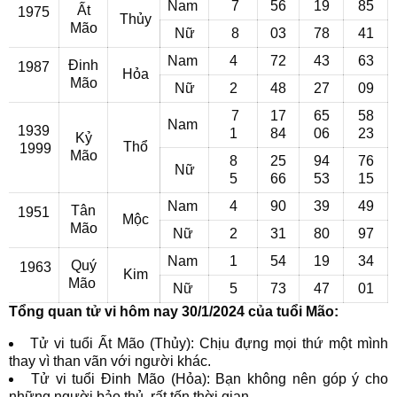
Nam
7
56
19
85
Ất
1975
Thủy
Mão
Nữ
8
03
78
41
Nam
4
72
43
63
Đinh
1987
Hỏa
Mão
Nữ
2
48
27
09
7
17
65
58
Nam
1939
1
84
06
23
Kỷ
Thổ
1999
Mão
8
25
94
76
Nữ
5
66
53
15
Nam
4
90
39
49
Tân
1951
Mộc
Mão
Nữ
2
31
80
97
Nam
1
54
19
34
Quý
1963
Kim
Mão
Nữ
5
73
47
01
Tổng quan tử vi hôm nay 30/1/2024 của tuổi Mão:
Tử vi tuổi Ất Mão (Thủy): Chịu đựng mọi thứ một mình
thay vì than vãn với người khác.
Tử vi tuổi Đinh Mão (Hỏa): Bạn không nên góp ý cho
những người bảo thủ, rất tốn thời gian.