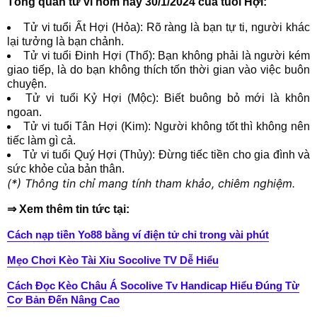
Tổng quan tử vi hôm nay 30/1/2024 của tuổi Hợi:
Tử vi tuổi Ất Hợi (Hỏa): Rõ ràng là bạn tự ti, người khác
lại tưởng là bạn chảnh.
Tử vi tuổi Đinh Hợi (Thổ): Bạn không phải là người kém
giao tiếp, là do bạn không thích tốn thời gian vào việc buôn
chuyện.
Tử vi tuổi Kỷ Hợi (Mộc): Biết buông bỏ mới là khôn
ngoan.
Tử vi tuổi Tân Hợi (Kim): Người không tốt thì không nên
tiếc làm gì cả.
Tử vi tuổi Quý Hợi (Thủy): Đừng tiếc tiền cho gia đình và
sức khỏe của bản thân.
(*) Thông tin chỉ mang tính tham khảo, chiêm nghiệm.
⇒ Xem thêm tin tức tại:
Cách nạp tiền Yo88 bằng ví điện tử chỉ trong vài phút
Mẹo Chơi Kèo Tài Xỉu Socolive TV Dễ Hiểu
Cách Đọc Kèo Châu Á Socolive Tv Handicap Hiểu Đúng Từ
Cơ Bản Đến Nâng Cao