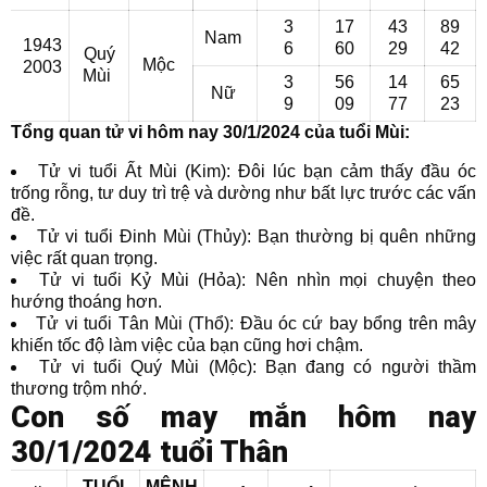
3
17
43
89
Nam
1943
6
60
29
42
Quý
Mộc
2003
Mùi
3
56
14
65
Nữ
9
09
77
23
Tổng quan tử vi hôm nay 30/1/2024 của tuổi Mùi:
Tử vi tuổi Ất Mùi (Kim): Đôi lúc bạn cảm thấy đầu óc
trống rỗng, tư duy trì trệ và dường như bất lực trước các vấn
đề.
Tử vi tuổi Đinh Mùi (Thủy): Bạn thường bị quên những
việc rất quan trọng.
Tử vi tuổi Kỷ Mùi (Hỏa): Nên nhìn mọi chuyện theo
hướng thoáng hơn.
Tử vi tuổi Tân Mùi (Thổ): Đầu óc cứ bay bổng trên mây
khiến tốc độ làm việc của bạn cũng hơi chậm.
Tử vi tuổi Quý Mùi (Mộc): Bạn đang có người thầm
thương trộm nhớ.
Con số may mắn hôm nay
30/1/2024 tuổi Thân
TUỔI
MỆNH