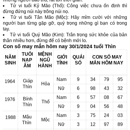
Tử vi tuổi Kỷ Mão (Thổ): Công việc chưa ổn định thì
đừng đứng núi này trông núi nọ.
Tử vi tuổi Tân Mão (Mộc): Hãy mỉm cười với những
người bạn từng gặp gỡ, quý trọng những gì bạn có trong
tay.
Tử vi tuổi Quý Mão (Kim): Trân trọng sức khỏe của bản
thân nhiều hơn, đừng để có bệnh mới lo.
Con số may mắn hôm nay 30/1/2024 tuổi Thìn
TUỔI
MỆNH
NĂM
GIỚI
QUÁI
CON SỐ MAY
NẠP
NGŨ
SINH
TÍNH
SỐ
MẮN
HÔM NAY
ÂM
HÀNH
Nam
9
34
79
95
Giáp
1964
Hỏa
Thìn
Nữ
6
98
43
32
Nam
6
57
08
67
Bính
1976
Thổ
Thìn
Nữ
9
04
56
48
Nam
3
75
24
03
Mậu
1988
Mộc
Thìn
Nữ
3
12
97
89