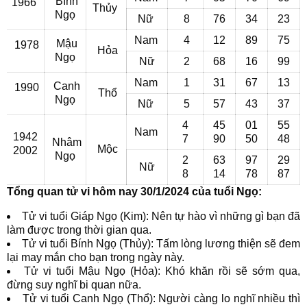
Bính
1966
Thủy
Ngọ
Nữ
8
76
34
23
Nam
4
12
89
75
Mậu
1978
Hỏa
Ngọ
Nữ
2
68
16
99
Nam
1
31
67
13
Canh
1990
Thổ
Ngọ
Nữ
5
57
43
37
4
45
01
55
Nam
1942
7
90
50
48
Nhâm
Mộc
2002
Ngọ
2
63
97
29
Nữ
8
14
78
87
Tổng quan tử vi hôm nay 30/1/2024 của tuổi Ngọ:
Tử vi tuổi Giáp Ngọ (Kim): Nên tự hào vì những gì bạn đã
làm được trong thời gian qua.
Tử vi tuổi Bính Ngọ (Thủy): Tấm lòng lương thiện sẽ đem
lại may mắn cho bạn trong ngày này.
Tử vi tuổi Mậu Ngọ (Hỏa): Khó khăn rồi sẽ sớm qua,
đừng suy nghĩ bi quan nữa.
Tử vi tuổi Canh Ngọ (Thổ): Người càng lo nghĩ nhiều thì