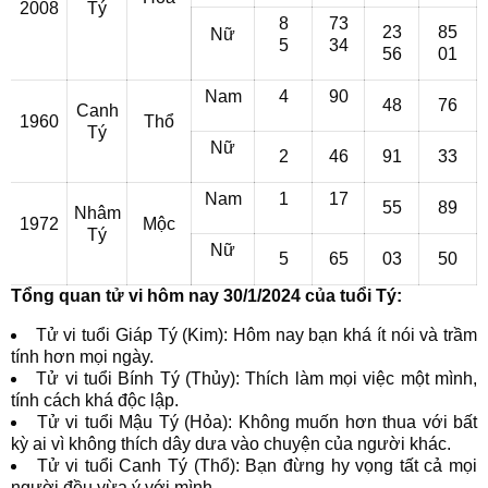
2008
Tý
8
73
23
85
Nữ
5
34
56
01
Nam
4
90
48
76
Canh
1960
Thổ
Tý
Nữ
2
46
91
33
Nam
1
17
55
89
Nhâm
1972
Mộc
Tý
Nữ
5
65
03
50
Tổng quan tử vi hôm nay 30/1/2024 của tuổi Tý:
Tử vi tuổi Giáp Tý (Kim): Hôm nay bạn khá ít nói và trầm
tính hơn mọi ngày.
Tử vi tuổi Bính Tý (Thủy): Thích làm mọi việc một mình,
tính cách khá độc lập.
Tử vi tuổi Mậu Tý (Hỏa): Không muốn hơn thua với bất
kỳ ai vì không thích dây dưa vào chuyện của người khác.
Tử vi tuổi Canh Tý (Thổ): Bạn đừng hy vọng tất cả mọi
người đều vừa ý với mình.