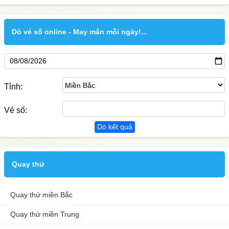
Dò vé số online - May mắn mỗi ngày!...
Tỉnh:
Vé số:
Dò kết quả
Quay thử
Quay thử miền Bắc
Quay thử miền Trung