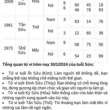
Hỏa
2009
9
Sửu
80
45
19
Nữ
6
46
78
93
Nam
3
83
14
76
Tân
1961
Thổ
Sửu
Nữ
3
12
60
38
Nam
9
08
75
56
Quý
1973
Mộc
Sửu
Nữ
6
54
23
99
Tổng quan tử vi hôm nay 30/1/2024 của tuổi Sửu:
Tử vi tuổi Ất Sửu (Kim): Làm người tốt không dễ, bạn
chẳng thể nào khống chế miệng lưỡi thế gian.
Tử vi tuổi Đinh Sửu (Thủy): Bạn không có chỗ trong lòng
họ, đừng gượng ép chen chúc xã giao với người ta làm gì.
Tử vi tuổi Kỷ Sửu (Hỏa): Nên thông cảm cho bản thân và
những người xung quanh vào lúc này.
Tử vi tuổi Tân Sửu (Thổ): Thi thoảng bạn làm mất tiền vì
những sai lầm rất ngớ ngẩn.