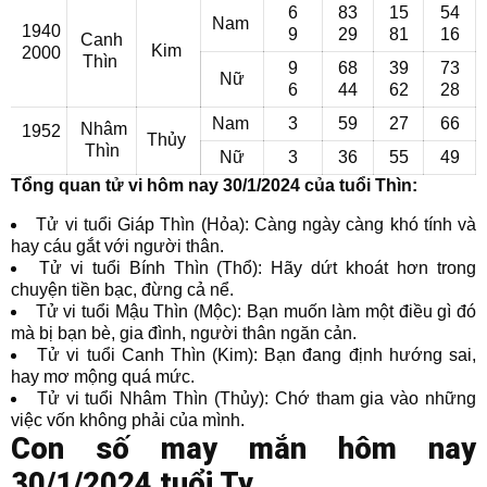
6
83
15
54
Nam
1940
9
29
81
16
Canh
Kim
2000
Thìn
9
68
39
73
Nữ
6
44
62
28
Nam
3
59
27
66
Nhâm
1952
Thủy
Thìn
Nữ
3
36
55
49
Tổng quan tử vi hôm nay 30/1/2024 của tuổi Thìn:
Tử vi tuổi Giáp Thìn (Hỏa): Càng ngày càng khó tính và
hay cáu gắt với người thân.
Tử vi tuổi Bính Thìn (Thổ): Hãy dứt khoát hơn trong
chuyện tiền bạc, đừng cả nể.
Tử vi tuổi Mậu Thìn (Mộc): Bạn muốn làm một điều gì đó
mà bị bạn bè, gia đình, người thân ngăn cản.
Tử vi tuổi Canh Thìn (Kim): Bạn đang định hướng sai,
hay mơ mộng quá mức.
Tử vi tuổi Nhâm Thìn (Thủy): Chớ tham gia vào những
việc vốn không phải của mình.
Con số may mắn hôm nay
30/1/2024 tuổi Tỵ