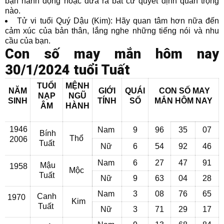
bạn hành động hoặc đưa ra bất cứ quyết định quan trọng
nào.
Tử vi tuổi Quý Dậu (Kim): Hãy quan tâm hơn nữa đến
cảm xúc của bản thân, lắng nghe những tiếng nói và nhu
cầu của bạn.
Con số may mắn hôm nay
30/1/2024 tuổi Tuất
TUỔI
MỆNH
NĂM
GIỚI
QUÁI
CON SỐ MAY
NẠP
NGŨ
SINH
TÍNH
SỐ
MẮN
HÔM NAY
ÂM
HÀNH
1946
Nam
9
96
35
07
Bính
Thổ
2006
Tuất
Nữ
6
54
92
46
Nam
6
27
47
91
Mậu
1958
Mộc
Tuất
Nữ
9
63
04
28
Nam
3
08
76
65
Canh
1970
Kim
Tuất
Nữ
3
71
29
17