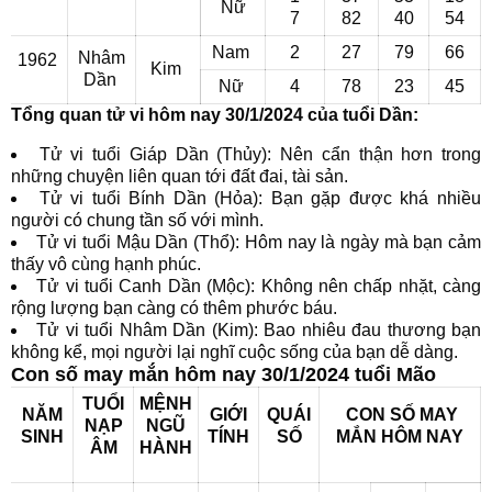
Nữ
7
82
40
54
Nam
2
27
79
66
Nhâm
1962
Kim
Dần
Nữ
4
78
23
45
Tổng quan tử vi hôm nay 30/1/2024 của tuổi Dần:
Tử vi tuổi Giáp Dần (Thủy): Nên cẩn thận hơn trong
những chuyện liên quan tới đất đai, tài sản.
Tử vi tuổi Bính Dần (Hỏa): Bạn gặp được khá nhiều
người có chung tần số với mình.
Tử vi tuổi Mậu Dần (Thổ): Hôm nay là ngày mà bạn cảm
thấy vô cùng hạnh phúc.
Tử vi tuổi Canh Dần (Mộc): Không nên chấp nhặt, càng
rộng lượng bạn càng có thêm phước báu.
Tử vi tuổi Nhâm Dần (Kim): Bao nhiêu đau thương bạn
không kể, mọi người lại nghĩ cuộc sống của bạn dễ dàng.
Con số may mắn hôm nay 30/1/2024 tuổi Mão
TUỔI
MỆNH
NĂM
GIỚI
QUÁI
CON SỐ MAY
NẠP
NGŨ
SINH
TÍNH
SỐ
MẮN
HÔM NAY
ÂM
HÀNH