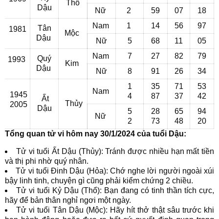
Thổ
Dậu
Nữ
2
59
07
18
Nam
1
14
56
97
Tân
1981
Mộc
Dậu
Nữ
5
68
11
05
Nam
7
27
82
79
Quý
1993
Kim
Dậu
Nữ
8
91
26
34
1
35
71
53
Nam
1945
4
87
37
42
Ất
Thủy
2005
Dậu
5
28
65
94
Nữ
2
73
48
20
Tổng quan tử vi hôm nay 30/1/2024 của tuổi Dậu:
Tử vi tuổi Ất Dậu (Thủy): Tránh được nhiều hạn mất tiền
và thị phi nhờ quý nhân.
Tử vi tuổi Đinh Dậu (Hỏa): Chớ nghe lời người ngoài xúi
bậy linh tinh, chuyện gì cũng phải kiểm chứng 2 chiều.
Tử vi tuổi Kỷ Dậu (Thổ): Bạn đang có tinh thần tích cực,
hãy để bản thân nghỉ ngơi một ngày.
Tử vi tuổi Tân Dậu (Mộc): Hãy hít thở thật sâu trước khi