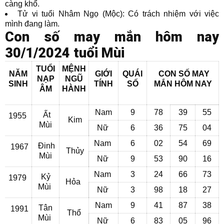
càng khổ.
Tử vi tuổi Nhâm Ngọ (Mộc): Có trách nhiệm với việc
mình đang làm.
Con số may mắn hôm nay
30/1/2024 tuổi Mùi
TUỔI
MỆNH
NĂM
GIỚI
QUÁI
CON SỐ MAY
NẠP
NGŨ
SINH
TÍNH
SỐ
MẮN
HÔM NAY
ÂM
HÀNH
Nam
9
78
39
55
Ất
1955
Kim
Mùi
Nữ
6
36
75
04
Nam
6
02
54
69
Đinh
1967
Thủy
Mùi
Nữ
9
53
90
16
Nam
3
24
66
73
Kỷ
1979
Hỏa
Mùi
Nữ
3
98
18
27
Nam
9
41
87
38
Tân
1991
Thổ
Mùi
Nữ
6
83
05
96