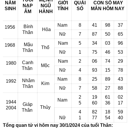
NĂM
GIỚI
QUÁI
CON SỐ MAY
NẠP
NGŨ
SINH
TÍNH
SỐ
MẮN
HÔM NAY
ÂM
HÀNH
Nam
8
41
98
37
Bính
1956
Hỏa
Thân
Nữ
7
87
50
65
Nam
5
34
03
96
Mậu
1968
Thổ
Thân
Nữ
1
75
46
53
Nam
2
06
74
29
Canh
1980
Mộc
Thân
Nữ
4
93
15
78
Nam
8
25
89
43
Nhâm
1992
Kim
Thân
Nữ
7
58
27
88
2
19
61
02
Nam
1944
5
60
36
17
Giáp
Thủy
2004
Thân
4
82
18
59
Nữ
1
77
54
40
Tổng quan tử vi hôm nay 30/1/2024 của tuổi Thân: