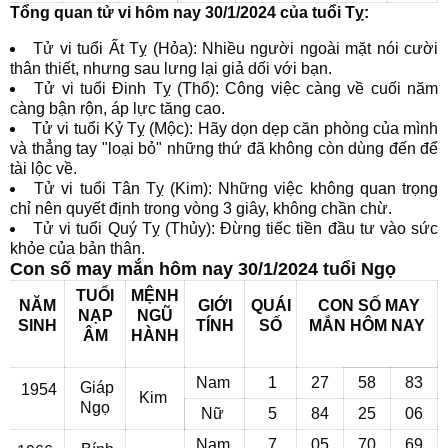
Tổng quan tử vi hôm nay 30/1/2024 của tuổi Tỵ:
Tử vi tuổi Ất Tỵ (Hỏa): Nhiều người ngoài mặt nói cười
thân thiết, nhưng sau lưng lại giả dối với bạn.
Tử vi tuổi Đinh Tỵ (Thổ): Công việc càng về cuối năm
càng bận rộn, áp lực tăng cao.
Tử vi tuổi Kỷ Tỵ (Mộc): Hãy dọn dẹp căn phòng của mình
và thẳng tay "loại bỏ" những thứ đã không còn dùng đến để
tài lộc về.
Tử vi tuổi Tân Tỵ (Kim): Những việc không quan trọng
chỉ nên quyết định trong vòng 3 giây, không chần chừ.
Tử vi tuổi Quý Tỵ (Thủy): Đừng tiếc tiền đầu tư vào sức
khỏe của bản thân.
Con số may mắn hôm nay 30/1/2024 tuổi Ngọ
TUỔI
MỆNH
NĂM
GIỚI
QUÁI
CON SỐ MAY
NẠP
NGŨ
SINH
TÍNH
SỐ
MẮN
HÔM NAY
ÂM
HÀNH
Nam
1
27
58
83
Giáp
1954
Kim
Ngọ
Nữ
5
84
25
06
Nam
7
05
70
69