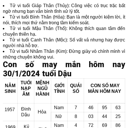
Tử vi tuổi Giáp Thân (Thủy): Công việc có trục trặc bất
ngờ nhưng bạn vẫn bình tĩnh xử lý tốt.
Tử vi tuổi Bính Thân (Hỏa): Bạn là một người kiệm lời, ít
nói, thích mọi thứ nằm trong tầm kiểm soát.
Tử vi tuổi Mậu Thân (Thổ): Không thích quan tâm đến
chuyện thiên hạ.
Tử vi tuổi Canh Thân (Mộc): Số vất vả nhưng hay được
người nhà hỗ trợ.
Tử vi tuổi Nhâm Thân (Kim): Đừng giày vò chính mình vì
những chuyện không vui.
Con số may mắn hôm nay
30/1/2024 tuổi Dậu
TUỔI
MỆNH
NĂM
GIỚI
QUÁI
CON SỐ MAY
NẠP
NGŨ
SINH
TÍNH
SỐ
MẮN
HÔM NAY
ÂM
HÀNH
Nam
7
46
95
63
Đinh
1957
Hỏa
Dậu
Nữ
8
03
44
25
Nam
4
72
69
86
Kỷ
1969