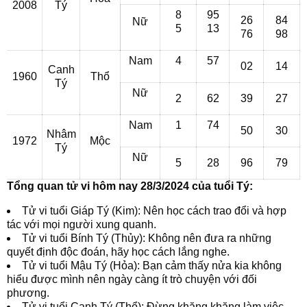
2008
Tý
8
95
26
84
Nữ
5
13
76
98
Nam
4
57
02
14
Canh
1960
Thổ
Tý
Nữ
2
62
39
27
Nam
1
74
50
30
Nhâm
1972
Mộc
Tý
Nữ
5
28
96
79
Tổng quan tử vi hôm nay 28/3/2024 của tuổi Tý:
Tử vi tuổi Giáp Tý (Kim): Nên học cách trao đổi và hợp
tác với mọi người xung quanh.
Tử vi tuổi Bính Tý (Thủy): Không nên đưa ra những
quyết định độc đoán, hãy học cách lắng nghe.
Tử vi tuổi Mậu Tý (Hỏa): Bạn cảm thấy nửa kia không
hiểu được mình nên ngày càng ít trò chuyện với đối
phương.
Tử vi tuổi Canh Tý (Thổ): Đừng khăng khăng làm việc