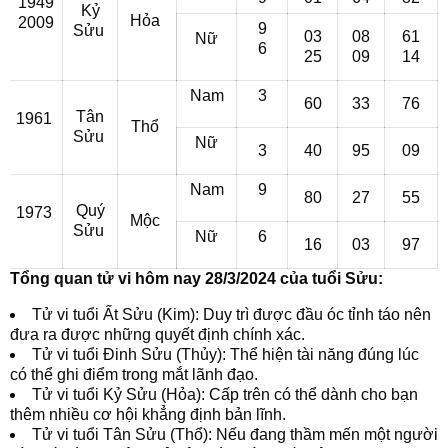
1949
Kỷ
Hỏa
2009
9
Sửu
03
08
61
Nữ
6
25
09
14
Nam
3
60
33
76
Tân
1961
Thổ
Sửu
Nữ
3
40
95
09
Nam
9
80
27
55
Quý
1973
Mộc
Sửu
Nữ
6
16
03
97
Tổng quan tử vi hôm nay 28/3/2024 của tuổi Sửu:
Tử vi tuổi Ất Sửu (Kim): Duy trì được đầu óc tỉnh táo nên
đưa ra được những quyết định chính xác.
Tử vi tuổi Đinh Sửu (Thủy): Thể hiện tài năng đúng lúc
có thể ghi điểm trong mắt lãnh đạo.
Tử vi tuổi Kỷ Sửu (Hỏa): Cấp trên có thể dành cho bạn
thêm nhiều cơ hội khẳng định bản lĩnh.
Tử vi tuổi Tân Sửu (Thổ): Nếu đang thầm mến một người