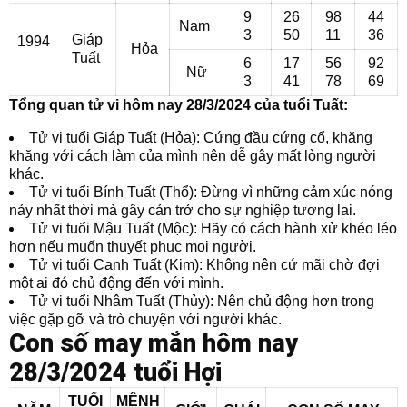
9
26
98
44
Nam
3
50
11
36
Giáp
1994
Hỏa
Tuất
6
17
56
92
Nữ
3
41
78
69
Tổng quan tử vi hôm nay 28/3/2024 của tuổi Tuất:
Tử vi tuổi Giáp Tuất (Hỏa): Cứng đầu cứng cổ, khăng
khăng với cách làm của mình nên dễ gây mất lòng người
khác.
Tử vi tuổi Bính Tuất (Thổ): Đừng vì những cảm xúc nóng
nảy nhất thời mà gây cản trở cho sự nghiệp tương lai.
Tử vi tuổi Mậu Tuất (Mộc): Hãy có cách hành xử khéo léo
hơn nếu muốn thuyết phục mọi người.
Tử vi tuổi Canh Tuất (Kim): Không nên cứ mãi chờ đợi
một ai đó chủ động đến với mình.
Tử vi tuổi Nhâm Tuất (Thủy): Nên chủ động hơn trong
việc gặp gỡ và trò chuyện với người khác.
Con số may mắn hôm nay
28/3/2024 tuổi Hợi
TUỔI
MỆNH