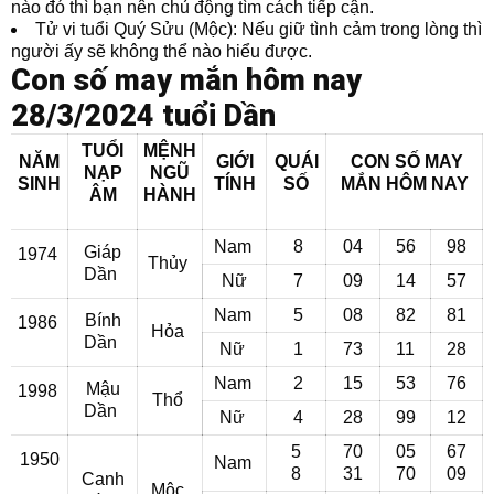
nào đó thì bạn nên chủ động tìm cách tiếp cận.
Tử vi tuổi Quý Sửu (Mộc): Nếu giữ tình cảm trong lòng thì
người ấy sẽ không thể nào hiểu được.
Con số may mắn hôm nay
28/3/2024 tuổi Dần
TUỔI
MỆNH
NĂM
GIỚI
QUÁI
CON SỐ MAY
NẠP
NGŨ
SINH
TÍNH
SỐ
MẮN
HÔM NAY
ÂM
HÀNH
Nam
8
04
56
98
Giáp
1974
Thủy
Dần
Nữ
7
09
14
57
Nam
5
08
82
81
Bính
1986
Hỏa
Dần
Nữ
1
73
11
28
Nam
2
15
53
76
Mậu
1998
Thổ
Dần
Nữ
4
28
99
12
5
70
05
67
1950
Nam
8
31
70
09
Canh
Mộc