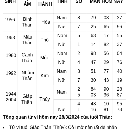
SINH
TÍNH
SỐ
MẮN
HÔM NAY
ÂM
HÀNH
Nam
8
79
08
37
Bính
1956
Hỏa
Thân
Nữ
7
25
65
96
Nam
5
63
17
55
Mậu
1968
Thổ
Thân
Nữ
1
14
82
37
Nam
2
98
56
04
Canh
1980
Mộc
Thân
Nữ
4
47
29
76
Nam
8
51
77
40
Nhâm
1992
Kim
Thân
Nữ
7
30
43
19
2
84
90
28
Nam
1944
5
03
36
87
Giáp
Thủy
2004
Thân
4
48
10
95
Nữ
1
16
81
73
Tổng quan tử vi hôm nay 28/3/2024 của tuổi Thân:
Tử vi tuổi Giáp Thân (Thủy): Cởi mở nên rất dễ nhận