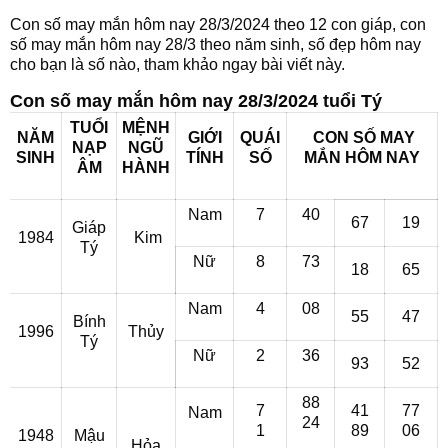
Con số may mắn hôm nay 28/3/2024 theo 12 con giáp, con
số may mắn hôm nay 28/3 theo năm sinh, số đẹp hôm nay
cho bạn là số nào, tham khảo ngay bài viết này.
Con số may mắn hôm nay 28/3/2024 tuổi Tý
TUỔI
MỆNH
NĂM
GIỚI
QUÁI
CON SỐ MAY
NẠP
NGŨ
SINH
TÍNH
SỐ
MẮN HÔM NAY
ÂM
HÀNH
Nam
7
40
67
19
Giáp
1984
Kim
Tý
Nữ
8
73
18
65
Nam
4
08
55
47
Bính
1996
Thủy
Tý
Nữ
2
36
93
52
88
7
41
77
Nam
24
1
89
06
1948
Mậu
Hỏa