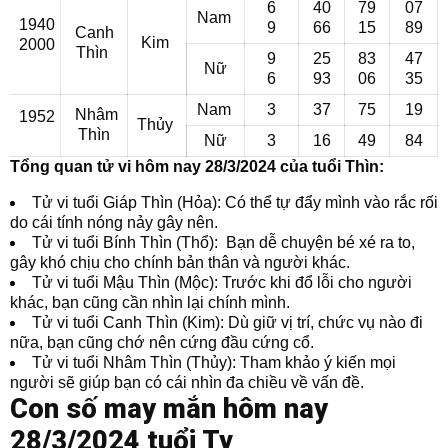
6
40
79
07
Nam
1940
9
66
15
89
Canh
Kim
2000
Thìn
9
25
83
47
Nữ
6
93
06
35
Nam
3
37
75
19
Nhâm
1952
Thủy
Thìn
Nữ
3
16
49
84
Tổng quan tử vi hôm nay 28/3/2024 của tuổi Thìn:
Tử vi tuổi Giáp Thìn (Hỏa): Có thể tự đẩy mình vào rắc rối
do cái tính nóng nảy gây nên.
Tử vi tuổi Bính Thìn (Thổ): Bạn dễ chuyện bé xé ra to,
gây khó chịu cho chính bản thân và người khác.
Tử vi tuổi Mậu Thìn (Mộc): Trước khi đổ lỗi cho người
khác, bạn cũng cần nhìn lại chính mình.
Tử vi tuổi Canh Thìn (Kim): Dù giữ vị trí, chức vụ nào đi
nữa, bạn cũng chớ nên cứng đầu cứng cổ.
Tử vi tuổi Nhâm Thìn (Thủy): Tham khảo ý kiến mọi
người sẽ giúp bạn có cái nhìn đa chiều về vấn đề.
Con số may mắn hôm nay
28/3/2024 tuổi Tỵ