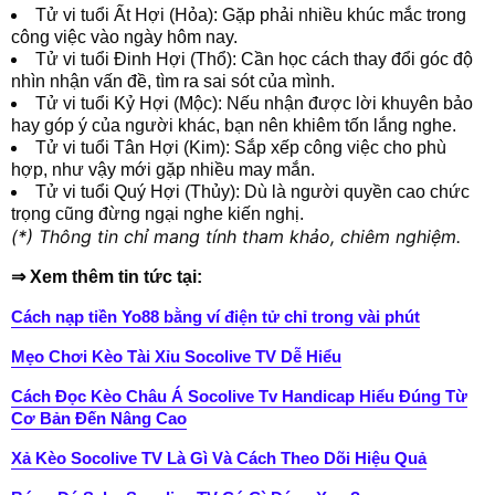
Tử vi tuổi Ất Hợi (Hỏa): Gặp phải nhiều khúc mắc trong
công việc vào ngày hôm nay.
Tử vi tuổi Đinh Hợi (Thổ): Cần học cách thay đổi góc độ
nhìn nhận vấn đề, tìm ra sai sót của mình.
Tử vi tuổi Kỷ Hợi (Mộc): Nếu nhận được lời khuyên bảo
hay góp ý của người khác, bạn nên khiêm tốn lắng nghe.
Tử vi tuổi Tân Hợi (Kim): Sắp xếp công việc cho phù
hợp, như vậy mới gặp nhiều may mắn.
Tử vi tuổi Quý Hợi (Thủy): Dù là người quyền cao chức
trọng cũng đừng ngại nghe kiến nghị.
(*) Thông tin chỉ mang tính tham khảo, chiêm nghiệm.
⇒ Xem thêm tin tức tại:
Cách nạp tiền Yo88 bằng ví điện tử chỉ trong vài phút
Mẹo Chơi Kèo Tài Xỉu Socolive TV Dễ Hiểu
Cách Đọc Kèo Châu Á Socolive Tv Handicap Hiểu Đúng Từ
Cơ Bản Đến Nâng Cao
Xả Kèo Socolive TV Là Gì Và Cách Theo Dõi Hiệu Quả