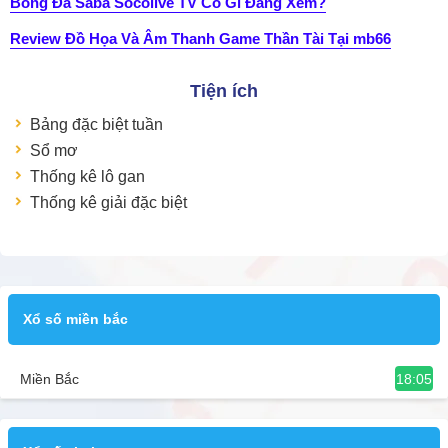
Bóng Đá Saba Socolive TV Có Gì Đáng Xem?
Review Đồ Họa Và Âm Thanh Game Thần Tài Tại mb66
Tiện ích
Bảng đặc biệt tuần
Sổ mơ
Thống kê lô gan
Thống kê giải đặc biệt
Xổ số miền bắc
18:05
Miền Bắc