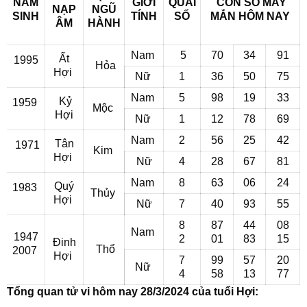
NĂM
GIỚI
QUÁI
CON SỐ MAY
NẠP
NGŨ
SINH
TÍNH
SỐ
MẮN
HÔM NAY
ÂM
HÀNH
Nam
5
70
34
91
Ất
1995
Hỏa
Hợi
Nữ
1
36
50
75
Nam
5
98
19
33
Kỷ
1959
Mộc
Hợi
Nữ
1
12
78
69
Nam
2
56
25
42
Tân
1971
Kim
Hợi
Nữ
4
28
67
81
Nam
8
63
06
24
Quý
1983
Thủy
Hợi
Nữ
7
40
93
55
8
87
44
08
Nam
1947
2
01
83
15
Đinh
Thổ
2007
Hợi
7
99
57
20
Nữ
4
58
13
77
Tổng quan tử vi hôm nay 28/3/2024 của tuổi Hợi: