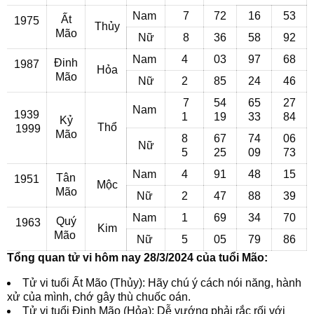
Nam
7
72
16
53
Ất
1975
Thủy
Mão
Nữ
8
36
58
92
Nam
4
03
97
68
Đinh
1987
Hỏa
Mão
Nữ
2
85
24
46
7
54
65
27
Nam
1939
1
19
33
84
Kỷ
Thổ
1999
Mão
8
67
74
06
Nữ
5
25
09
73
Nam
4
91
48
15
Tân
1951
Mộc
Mão
Nữ
2
47
88
39
Nam
1
69
34
70
Quý
1963
Kim
Mão
Nữ
5
05
79
86
Tổng quan tử vi hôm nay 28/3/2024 của tuổi Mão:
Tử vi tuổi Ất Mão (Thủy): Hãy chú ý cách nói năng, hành
xử của mình, chớ gây thù chuốc oán.
Tử vi tuổi Đinh Mão (Hỏa): Dễ vướng phải rắc rối với