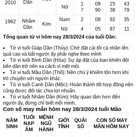
Dần
2010
1
09
25
43
Nữ
7
90
38
79
Nam
2
08
92
35
Nhâm
1962
Kim
Dần
Nữ
4
05
87
11
Tổng quan tử vi hôm nay 28/3/2024 của tuổi Dần:
Tử vi tuổi Giáp Dần (Thủy): Chớ đặt cái tôi cá nhân lên
quá cao và bắt người ấy phải nghe theo mình
Tử vi tuổi Bính Dần (Hỏa): Sự áp đặt của bạn khiến đôi
bên dần trở nên xa cách vì mệt mỏi.
Tử vi tuổi Mậu Dần (Thổ): Nên chú ý khiêm tốn hơn khi
trò chuyện với người khác.
Tử vi tuổi Canh Dần (Mộc): Hoàn thành tốt hợp đồng nên
cũng được đối tác chia lợi nhuận.
Tử vi tuổi Nhâm Dần (Kim): Hãy quan tâm hơn đến
người ấy, đừng chỉ biết mỗi mình.
Con số may mắn hôm nay 28/3/2024 tuổi Mão
TUỔI
MỆNH
NĂM
GIỚI
QUÁI
CON SỐ MAY
NẠP
NGŨ
SINH
TÍNH
SỐ
MẮN
HÔM NAY
ÂM
HÀNH