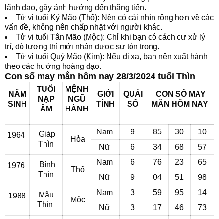
lãnh đạo, gây ảnh hưởng đến thăng tiến.
Tử vi tuổi Kỷ Mão (Thổ): Nên có cái nhìn rộng hơn về các
vấn đề, không nên chấp nhặt với người khác.
Tử vi tuổi Tân Mão (Mộc): Chỉ khi bạn có cách cư xử lý
trí, độ lượng thì mới nhận được sự tôn trọng.
Tử vi tuổi Quý Mão (Kim): Nếu đi xa, bạn nên xuất hành
theo các hướng hoàng đạo.
Con số may mắn hôm nay 28/3/2024 tuổi Thìn
TUỔI
MỆNH
NĂM
GIỚI
QUÁI
CON SỐ MAY
NẠP
NGŨ
SINH
TÍNH
SỐ
MẮN
HÔM NAY
ÂM
HÀNH
Nam
9
85
30
10
Giáp
1964
Hỏa
Thìn
Nữ
6
34
68
57
Nam
6
76
23
65
Bính
1976
Thổ
Thìn
Nữ
9
04
51
98
Nam
3
59
95
14
Mậu
1988
Mộc
Thìn
Nữ
3
17
46
73