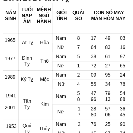
TUỔI
MỆNH
NĂM
GIỚI
QUÁI
CON SỐ MAY
NẠP
NGŨ
SINH
TÍNH
SỐ
MẮN
HÔM NAY
ÂM
HÀNH
Nam
8
17
49
03
1965
Ất Tỵ
Hỏa
Nữ
7
64
83
16
Nam
5
38
61
97
Đinh
1977
Thổ
Tỵ
Nữ
1
72
27
65
Nam
2
09
95
24
1989
Kỷ Tỵ
Mộc
Nữ
4
55
34
78
5
47
79
54
1941
Nam
8
96
13
88
Tân
Kim
Tỵ
2001
1
28
57
36
Nữ
7
80
06
45
Nam
2
76
25
90
Quý
1953
Thủy
Tỵ