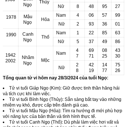
Thủy
Ngọ
Nữ
8
48
95
27
Nam
4
06
57
99
Mậu
1978
Hỏa
Ngọ
Nữ
2
93
36
01
Nam
1
22
85
63
Canh
1990
Thổ
Ngọ
Nữ
5
37
49
86
4
69
08
43
Nam
1942
7
71
25
30
Nhâm
Mộc
2002
Ngọ
2
42
14
75
Nữ
8
19
77
26
Tổng quan tử vi hôm nay 28/3/2024 của tuổi Ngọ:
Tử vi tuổi Giáp Ngọ (Kim): Giữ được tinh thần hăng hái
và tích cực khi làm việc.
Tử vi tuổi Bính Ngọ (Thủy): Sẵn sàng bắt tay vào những
nhiệm vụ khó, được cấp trên đánh giá cao.
Tử vi tuổi Mậu Ngọ (Hỏa): Tìm ra hướng đi mới phù hợp
với năng lực của bản thân và tình hình thực tế.
Tử vi tuổi Canh Ngọ (Thổ): Dù phải làm việc hơi vất vả