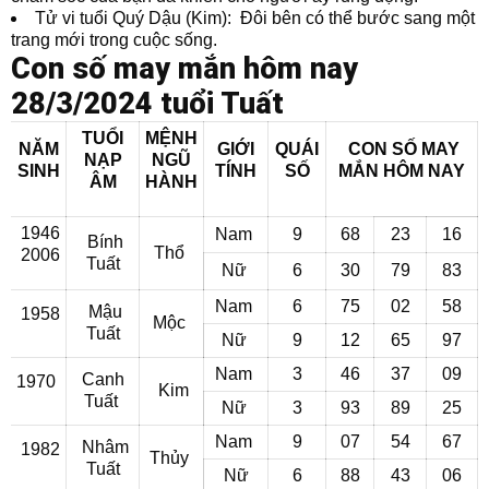
Tử vi tuổi Quý Dậu (Kim): Đôi bên có thể bước sang một
trang mới trong cuộc sống.
Con số may mắn hôm nay
28/3/2024 tuổi Tuất
TUỔI
MỆNH
NĂM
GIỚI
QUÁI
CON SỐ MAY
NẠP
NGŨ
SINH
TÍNH
SỐ
MẮN
HÔM NAY
ÂM
HÀNH
1946
Nam
9
68
23
16
Bính
Thổ
2006
Tuất
Nữ
6
30
79
83
Nam
6
75
02
58
Mậu
1958
Mộc
Tuất
Nữ
9
12
65
97
Nam
3
46
37
09
Canh
1970
Kim
Tuất
Nữ
3
93
89
25
Nam
9
07
54
67
Nhâm
1982
Thủy
Tuất
Nữ
6
88
43
06