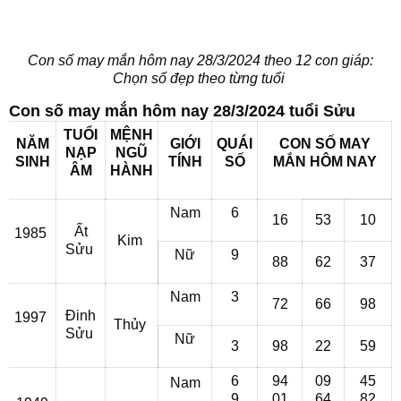
Con số may mắn hôm nay 28/3/2024 theo 12 con giáp:
Chọn số đẹp theo từng tuổi
Con số may mắn hôm nay 28/3/2024 tuổi Sửu
TUỔI
MỆNH
NĂM
GIỚI
QUÁI
CON SỐ MAY
NẠP
NGŨ
SINH
TÍNH
SỐ
MẮN
HÔM NAY
ÂM
HÀNH
Nam
6
16
53
10
Ất
1985
Kim
Sửu
Nữ
9
88
62
37
Nam
3
72
66
98
Đinh
1997
Thủy
Sửu
Nữ
3
98
22
59
6
94
09
45
Nam
9
01
64
82