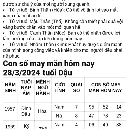
được sự chú ý của mọi người xung quanh.
Tử vi tuổi Bính Thân (Hỏa): Có thể vô tình lọt vào mắt
xanh của một ai đó.
Tử vi tuổi Mậu Thân (Thổ): Không cần thiết phải quá vội
vàng bước chân vào một mối quan hệ.
Tử vi tuổi Canh Thân (Mộc): Bạn có thể nhận được lời
tán thưởng của cấp trên trong hôm nay.
Tử vi tuổi Nhâm Thân (Kim): Phát huy được điểm mạnh
của mình trong công việc và khiến cho mọi người đều phải
nể phục.
Con số may mắn hôm nay
28/3/2024 tuổi Dậu
TUỔI
MỆNH
NĂM
GIỚI
QUÁI
CON SỐ MAY
NẠP
NGŨ
SINH
TÍNH
SỐ
MẮN
HÔM NAY
ÂM
HÀNH
Nam
7
95
52
14
Đinh
1957
Hỏa
Dậu
Nữ
8
47
78
23
Nam
4
06
49
88
Kỷ
1969