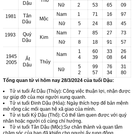
Thổ
Dậu
Nữ
2
53
65
09
Nam
1
71
16
97
Tân
1981
Mộc
Dậu
Nữ
5
24
83
45
Nam
7
85
27
73
Quý
1993
Kim
Dậu
Nữ
8
18
91
57
1
60
33
26
Nam
1945
4
39
08
64
Ất
Thủy
2005
Dậu
5
99
76
31
Nữ
2
57
34
80
Tổng quan tử vi hôm nay 28/3/2024 của tuổi Dậu:
Tử vi tuổi Ất Dậu (Thủy): Công việc thuận lợi, nhận được
sự giúp đỡ của mọi người xung quanh.
Tử vi tuổi Đinh Dậu (Hỏa): Ngày thích hợp để bản mệnh
mở rộng các mối quan hệ xã giao của mình.
Tử vi tuổi Kỷ Dậu (Thổ): Có thể làm quen được với quý
nhân hoặc người có cùng chí hướng.
Tử vi tuổi Tân Dậu (Mộc):Sự chân thành và quan tâm
chăm sóc của bạn đã khiến cho người ấy rung động.