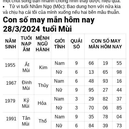
một chút song bạn nhanh chóng nhìn thấy được hiệu quả.
Tử vi tuổi Nhâm Ngọ (Mộc): Bao dung hơn với nửa kia
và chịu hạ cái tôi của mình xuống nếu hai bên mâu thuẫn.
Con số may mắn hôm nay
28/3/2024 tuổi Mùi
TUỔI
MỆNH
NĂM
GIỚI
QUÁI
CON SỐ MAY
NẠP
NGŨ
SINH
TÍNH
SỐ
MẮN
HÔM NAY
ÂM
HÀNH
Nam
9
66
19
55
Ất
1955
Kim
Mùi
Nữ
6
13
65
98
Nam
6
48
93
16
Đinh
1967
Thủy
Mùi
Nữ
9
95
27
44
Nam
3
29
82
37
Kỷ
1979
Hỏa
Mùi
Nữ
3
70
06
85
Nam
9
35
78
04
Tân
1991
Thổ
Mùi
Nữ
6
84
39
73