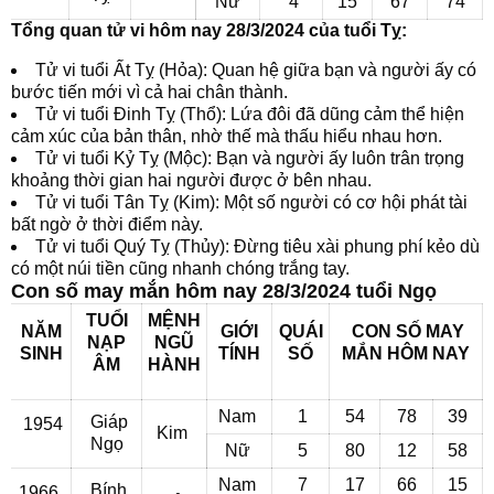
Nữ
4
15
67
74
Tổng quan tử vi hôm nay 28/3/2024 của tuổi Tỵ:
Tử vi tuổi Ất Tỵ (Hỏa): Quan hệ giữa bạn và người ấy có
bước tiến mới vì cả hai chân thành.
Tử vi tuổi Đinh Tỵ (Thổ): Lứa đôi đã dũng cảm thể hiện
cảm xúc của bản thân, nhờ thế mà thấu hiểu nhau hơn.
Tử vi tuổi Kỷ Tỵ (Mộc): Bạn và người ấy luôn trân trọng
khoảng thời gian hai người được ở bên nhau.
Tử vi tuổi Tân Tỵ (Kim): Một số người có cơ hội phát tài
bất ngờ ở thời điểm này.
Tử vi tuổi Quý Tỵ (Thủy): Đừng tiêu xài phung phí kẻo dù
có một núi tiền cũng nhanh chóng trắng tay.
Con số may mắn hôm nay 28/3/2024 tuổi Ngọ
TUỔI
MỆNH
NĂM
GIỚI
QUÁI
CON SỐ MAY
NẠP
NGŨ
SINH
TÍNH
SỐ
MẮN
HÔM NAY
ÂM
HÀNH
Nam
1
54
78
39
Giáp
1954
Kim
Ngọ
Nữ
5
80
12
58
Nam
7
17
66
15
Bính
1966