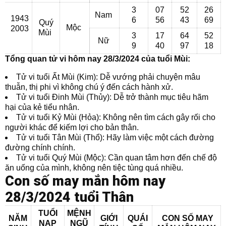
3
07
52
26
Nam
1943
6
56
43
69
Quý
Mộc
2003
Mùi
3
17
64
52
Nữ
9
40
97
18
Tổng quan tử vi hôm nay 28/3/2024 của tuổi Mùi:
Tử vi tuổi Ất Mùi (Kim): Dễ vướng phải chuyện mâu
thuẫn, thị phi vì không chú ý đến cách hành xử.
Tử vi tuổi Đinh Mùi (Thủy): Dễ trở thành mục tiêu hãm
hại của kẻ tiểu nhân.
Tử vi tuổi Kỷ Mùi (Hỏa): Không nên tìm cách gây rối cho
người khác để kiếm lợi cho bản thân.
Tử vi tuổi Tân Mùi (Thổ): Hãy làm việc một cách đường
đường chính chính.
Tử vi tuổi Quý Mùi (Mộc): Cần quan tâm hơn đến chế độ
ăn uống của mình, không nên tiệc tùng quá nhiều.
Con số may mắn hôm nay
28/3/2024 tuổi Thân
TUỔI
MỆNH
NĂM
GIỚI
QUÁI
CON SỐ MAY
NẠP
NGŨ