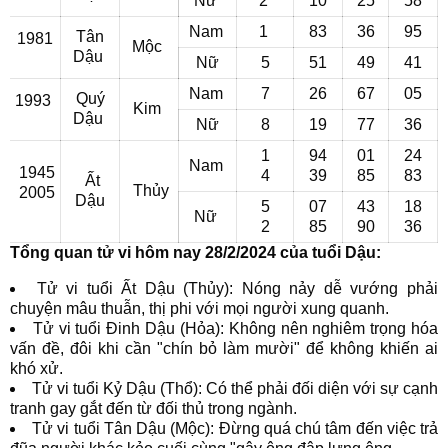
Nữ
2
10
25
58
Nam
1
83
36
95
Tân
1981
Mộc
Dậu
Nữ
5
51
49
41
Nam
7
26
67
05
Quý
1993
Kim
Dậu
Nữ
8
19
77
36
1
94
01
24
Nam
1945
4
39
85
83
Ất
Thủy
2005
Dậu
5
07
43
18
Nữ
2
85
90
36
Tổng quan tử vi hôm nay 28/2/2024 của tuổi Dậu:
Tử vi tuổi Ất Dậu (Thủy): Nóng nảy dễ vướng phải
chuyện mâu thuẫn, thị phi với mọi người xung quanh.
Tử vi tuổi Đinh Dậu (Hỏa): Không nên nghiêm trọng hóa
vấn đề, đôi khi cần "chín bỏ làm mười" để không khiến ai
khó xử.
Tử vi tuổi Kỷ Dậu (Thổ): Có thể phải đối diện với sự cạnh
tranh gay gắt đến từ đối thủ trong ngành.
Tử vi tuổi Tân Dậu (Mộc): Đừng quá chú tâm đến việc trả