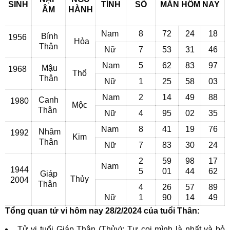
SINH
TÍNH
SỐ
MẮN
HÔM NAY
ÂM
HÀNH
Nam
8
72
24
18
Bính
1956
Hỏa
Thân
Nữ
7
53
31
46
Nam
5
62
83
97
Mậu
1968
Thổ
Thân
Nữ
1
25
58
03
Nam
2
14
49
88
Canh
1980
Mộc
Thân
Nữ
4
95
02
35
Nam
8
41
19
76
Nhâm
1992
Kim
Thân
Nữ
7
83
30
24
2
59
98
17
Nam
1944
5
01
44
62
Giáp
Thủy
2004
Thân
4
26
57
89
Nữ
1
90
14
49
Tổng quan tử vi hôm nay 28/2/2024 của tuổi Thân:
Tử vi tuổi Giáp Thân (Thủy): Tự coi mình là nhất và bỏ