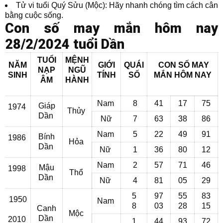
Tử vi tuổi Quý Sửu (Mộc): Hãy nhanh chóng tìm cách cân
bằng cuộc sống.
Con số may mắn hôm nay
28/2/2024 tuổi Dần
TUỔI
MỆNH
NĂM
GIỚI
QUÁI
CON SỐ MAY
NẠP
NGŨ
SINH
TÍNH
SỐ
MẮN
HÔM NAY
ÂM
HÀNH
Nam
8
41
17
75
Giáp
1974
Thủy
Dần
Nữ
7
63
38
86
Nam
5
22
49
91
Bính
1986
Hỏa
Dần
Nữ
1
36
80
12
Nam
2
57
71
46
Mậu
1998
Thổ
Dần
Nữ
4
81
05
29
5
97
55
83
1950
Nam
8
03
28
15
Canh
Mộc
Dần
2010
1
44
93
72