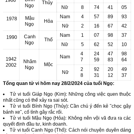
1966
Thủy
Ngọ
Nữ
8
74
41
05
Nam
4
57
89
93
Mậu
1978
Hỏa
Ngọ
Nữ
2
16
67
42
Nam
1
07
98
37
Canh
1990
Thổ
Ngọ
Nữ
5
62
52
10
4
24
47
98
Nam
1942
7
59
83
64
Nhâm
Mộc
2002
Ngọ
2
92
20
49
Nữ
8
31
12
37
Tổng quan tử vi hôm nay 28/2/2024 của tuổi Ngọ:
Tử vi tuổi Giáp Ngọ (Kim): Những công việc quen thuộc
nhất cũng có thể xảy ra sai sót.
Tử vi tuổi Bính Ngọ (Thủy): Cần chú ý đến kẻ "chọc gậy
bánh xe", cố tình gây rắc rối.
Tử vi tuổi Mậu Ngọ (Hỏa): Không nên vội vã đưa ra các
quyết định đầu tư, kinh doanh.
Tử vi tuổi Canh Ngọ (Thổ): Cách nói chuyện duyên dáng