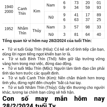
6
73
20
01
Nam
1940
9
34
59
93
Canh
Kim
2000
Thìn
9
41
17
89
Nữ
6
63
37
25
Nam
3
57
98
33
Nhâm
1952
Thủy
Thìn
Nữ
3
81
64
40
Tổng quan tử vi hôm nay 28/2/2024 của tuổi Thìn:
Tử vi tuổi Giáp Thìn (Hỏa): Có kẻ sẽ cố tình tiếp cận bạn,
dùng lời ngon tiếng ngọt khiến bạn lơ là.
Tử vi tuổi Bính Thìn (Thổ): Nên giữ lập trường vững
vàng hơn trong mọi việc, đừng dao động.
Tử vi tuổi Mậu Thìn (Mộc): Người làm lãnh đạo cần phải
tỉnh táo hơn trước các quyết định.
Tử vi tuổi Canh Thìn (Kim): Nên chân thành hơn trong
tình yêu, đừng nghĩ đến chuyện "bắt cá hai tay.
Tử vi tuổi Nhâm Thìn (Thủy): Gây tổn thương cho người
khác, tương lai chính bạn cũng sẽ hối hận.
Con số may mắn hôm nay
28/2/2024 tuổi Tỵ