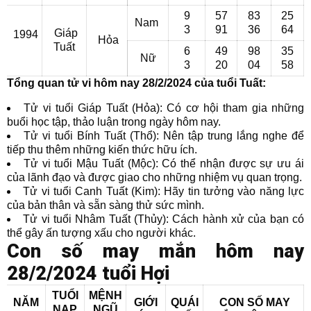
9
57
83
25
Nam
3
91
36
64
Giáp
1994
Hỏa
Tuất
6
49
98
35
Nữ
3
20
04
58
Tổng quan tử vi hôm nay 28/2/2024 của tuổi Tuất:
Tử vi tuổi Giáp Tuất (Hỏa): Có cơ hội tham gia những
buổi học tập, thảo luận trong ngày hôm nay.
Tử vi tuổi Bính Tuất (Thổ): Nên tập trung lắng nghe để
tiếp thu thêm những kiến thức hữu ích.
Tử vi tuổi Mậu Tuất (Mộc): Có thể nhận được sự ưu ái
của lãnh đạo và được giao cho những nhiệm vụ quan trọng.
Tử vi tuổi Canh Tuất (Kim): Hãy tin tưởng vào năng lực
của bản thân và sẵn sàng thử sức mình.
Tử vi tuổi Nhâm Tuất (Thủy): Cách hành xử của bạn có
thể gây ấn tượng xấu cho người khác.
Con số may mắn hôm nay
28/2/2024 tuổi Hợi
TUỔI
MỆNH
NĂM
GIỚI
QUÁI
CON SỐ MAY
NẠP
NGŨ