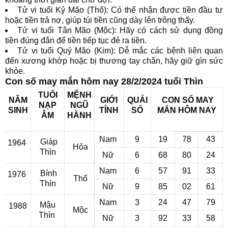
Tử vi tuổi Kỷ Mão (Thổ): Có thể nhận được tiền đầu tư
hoặc tiền trả nợ, giúp túi tiền cũng dày lên trông thấy.
Tử vi tuổi Tân Mão (Mộc): Hãy có cách sử dụng đồng
tiền đúng đắn để tiền tiếp tục đẻ ra tiền.
Tử vi tuổi Quý Mão (Kim): Dễ mắc các bệnh liên quan
đến xương khớp hoặc bị thương tay chân, hãy giữ gìn sức
khỏe.
Con số may mắn hôm nay 28/2/2024 tuổi Thìn
TUỔI
MỆNH
NĂM
GIỚI
QUÁI
CON SỐ MAY
NẠP
NGŨ
SINH
TÍNH
SỐ
MẮN
HÔM NAY
ÂM
HÀNH
Nam
9
19
78
43
Giáp
1964
Hỏa
Thìn
Nữ
6
68
80
24
Nam
6
57
91
33
Bính
1976
Thổ
Thìn
Nữ
9
85
02
61
Nam
3
24
47
79
Mậu
1988
Mộc
Thìn
Nữ
3
92
33
58