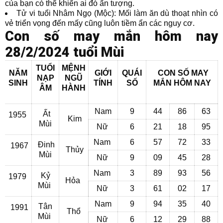
của bạn có thể khiến ai đó ấn tượng.
Tử vi tuổi Nhâm Ngọ (Mộc): Mối làm ăn dù thoạt nhìn có
vẻ triển vọng đến mấy cũng luôn tiềm ẩn các nguy cơ.
Con số may mắn hôm nay
28/2/2024 tuổi Mùi
TUỔI
MỆNH
NĂM
GIỚI
QUÁI
CON SỐ MAY
NẠP
NGŨ
SINH
TÍNH
SỐ
MẮN
HÔM NAY
ÂM
HÀNH
Nam
9
44
86
63
Ất
1955
Kim
Mùi
Nữ
6
21
18
95
Nam
6
57
72
33
Đinh
1967
Thủy
Mùi
Nữ
9
09
45
28
Nam
3
89
93
56
Kỷ
1979
Hỏa
Mùi
Nữ
3
61
02
17
Nam
9
94
35
40
Tân
1991
Thổ
Mùi
Nữ
6
12
29
88