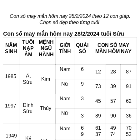
Con số may mắn hôm nay 28/2/2024 theo 12 con giáp:
Chọn số đẹp theo từng tuổi
Con số may mắn hôm nay 28/2/2024 tuổi Sửu
TUỔI
MỆNH
NĂM
GIỚI
QUÁI
CON SỐ MAY
NẠP
NGŨ
SINH
TÍNH
SỐ
MẮN
HÔM NAY
ÂM
HÀNH
Nam
6
12
28
87
Ất
1985
Kim
Sửu
Nữ
9
73
39
91
Nam
3
45
57
62
Đinh
1997
Thủy
Sửu
Nữ
3
89
90
36
6
61
49
70
Nam
9
37
74
52
1949
Kỷ