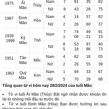
Nam
7
81
35
62
Ất
1975
Thủy
Mão
Nữ
8
43
28
75
Nam
4
14
57
82
Đinh
1987
Hỏa
Mão
Nữ
2
26
60
37
7
74
49
91
Nam
1939
1
06
21
15
Kỷ
Thổ
1999
Mão
8
53
97
40
Nữ
5
18
86
73
Nam
4
62
18
05
Tân
1951
Mộc
Mão
Nữ
2
26
55
39
Nam
1
94
33
67
Quý
1963
Kim
Mão
Nữ
5
70
29
88
Tổng quan tử vi hôm nay 28/2/2024 của tuổi Mão:
Tử vi tuổi Ất Mão (Thủy): Bất ngờ nhận được khoản lời
lãi từ những mối đầu tư trước đó.
Tử vi tuổi Đinh Mão (Hỏa): Bạn được hưởng lợi sau
khoảng thời gian dài chờ đợi.