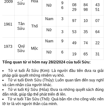
Hỏa
2009
9
Sửu
08
84
43
Nữ
6
29
98
51
Nam
3
97
10
07
Tân
1961
Thổ
Sửu
Nữ
3
53
35
64
Nam
9
49
74
22
Quý
1973
Mộc
Sửu
Nữ
6
19
65
31
Tổng quan tử vi hôm nay 28/2/2024 của tuổi Sửu:
Tử vi tuổi Ất Sửu (Kim): Là người đầu tiên đưa ra giải
pháp giải quyết những nhiệm vụ khó.
Tử vi tuổi Đinh Sửu (Thủy): Luôn quan tâm đến suy nghĩ
và cảm nhận của người khác.
Tử vi tuổi Kỷ Sửu (Hỏa): Đưa ra những quyết sách đúng
đắn nhất, giúp tập thể phát triển đi lên.
Tử vi tuổi Tân Sửu (Thổ): Quá bận rộn cho công việc nên
lỡ lơ là với người thân của mình.