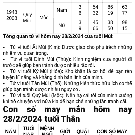
3
54
86
63
Nam
1943
6
32
19
77
Quý
Mộc
2003
Mùi
3
45
38
98
Nữ
9
66
50
15
Tổng quan tử vi hôm nay 28/2/2024 của tuổi Mùi:
Tử vi tuổi Ất Mùi (Kim): Được giao cho phụ trách những
nhiệm vụ quan trọng.
Tử vi tuổi Đinh Mùi (Thủy): Kinh nghiệm của người đi
trước sẽ giúp bạn tránh được nhiều rắc rối.
Tử vi tuổi Kỷ Mùi (Hỏa): Khó khăn là cơ hội để bạn rèn
luyện kĩ năng và khẳng định bản lĩnh của mình.
Tử vi tuổi Tân Mùi (Thổ): Những kiến thức hữu ích có thể
giúp bạn tránh được nhiều nguy cơ.
Tử vi tuổi Quý Mùi (Mộc): Nên hạ cái tôi của mình xuống
khi trò chuyện với nửa kia để hạn chế những lần tranh cãi.
Con số may mắn hôm nay
28/2/2024 tuổi Thân
TUỔI
MỆNH
NĂM
GIỚI
QUÁI
CON SỐ MAY
NẠP
NGŨ