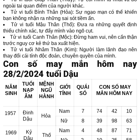
ngoài tai quan điểm của người khác.
Tử vi tuổi Bính Thân (Hỏa): Sự ngạo mạn có thể khiến
bạn không nhận ra những sai sót tiềm ẩn.
Tử vi tuổi Mậu Thân (Thổ): Đưa ra những quyết định
thiếu chính xác, tự đẩy mình vào ngõ cụt.
Tử vi tuổi Canh Thân (Mộc): Đừng ham vui, nên cẩn thận
trước nguy cơ kẻ thứ ba xuất hiện.
Tử vi tuổi Nhâm Thân (Kim): Người làm lãnh đạo nên
thay đổi cái tính độc đoán, chuyên quyền của mình.
Con số may mắn hôm nay
28/2/2024 tuổi Dậu
TUỔI
MỆNH
NĂM
GIỚI
QUÁI
CON SỐ MAY
NẠP
NGŨ
SINH
TÍNH
SỐ
MẮN
HÔM NAY
ÂM
HÀNH
Nam
7
74
42
10
Đinh
1957
Hỏa
Dậu
Nữ
8
39
98
63
Nam
4
48
87
71
Kỷ
1969
Thổ
Dậu