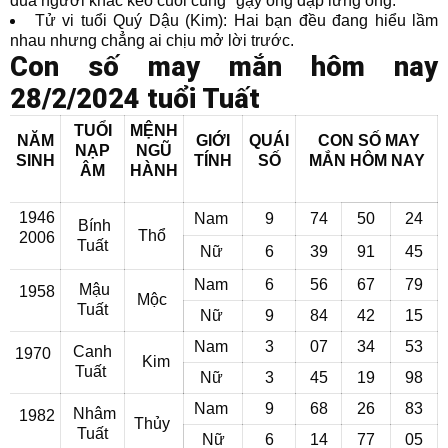
đũa người khác kẻo cuối cùng "gậy ông đập lưng ông.
Tử vi tuổi Quý Dậu (Kim): Hai bạn đều đang hiểu lầm
nhau nhưng chẳng ai chịu mở lời trước.
Con số may mắn hôm nay
28/2/2024 tuổi Tuất
TUỔI
MỆNH
NĂM
GIỚI
QUÁI
CON SỐ MAY
NẠP
NGŨ
SINH
TÍNH
SỐ
MẮN
HÔM NAY
ÂM
HÀNH
1946
Nam
9
74
50
24
Bính
Thổ
2006
Tuất
Nữ
6
39
91
45
Nam
6
56
67
79
Mậu
1958
Mộc
Tuất
Nữ
9
84
42
15
Nam
3
07
34
53
Canh
1970
Kim
Tuất
Nữ
3
45
19
98
Nam
9
68
26
83
Nhâm
1982
Thủy
Tuất
Nữ
6
14
77
05