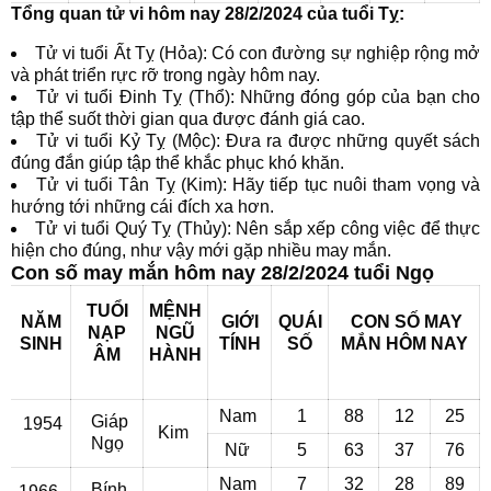
Tổng quan tử vi hôm nay 28/2/2024 của tuổi Tỵ:
Tử vi tuổi Ất Tỵ (Hỏa): Có con đường sự nghiệp rộng mở
và phát triển rực rỡ trong ngày hôm nay.
Tử vi tuổi Đinh Tỵ (Thổ): Những đóng góp của bạn cho
tập thể suốt thời gian qua được đánh giá cao.
Tử vi tuổi Kỷ Tỵ (Mộc): Đưa ra được những quyết sách
đúng đắn giúp tập thể khắc phục khó khăn.
Tử vi tuổi Tân Tỵ (Kim): Hãy tiếp tục nuôi tham vọng và
hướng tới những cái đích xa hơn.
Tử vi tuổi Quý Tỵ (Thủy): Nên sắp xếp công việc để thực
hiện cho đúng, như vậy mới gặp nhiều may mắn.
Con số may mắn hôm nay 28/2/2024 tuổi Ngọ
TUỔI
MỆNH
NĂM
GIỚI
QUÁI
CON SỐ MAY
NẠP
NGŨ
SINH
TÍNH
SỐ
MẮN
HÔM NAY
ÂM
HÀNH
Nam
1
88
12
25
Giáp
1954
Kim
Ngọ
Nữ
5
63
37
76
Nam
7
32
28
89
Bính