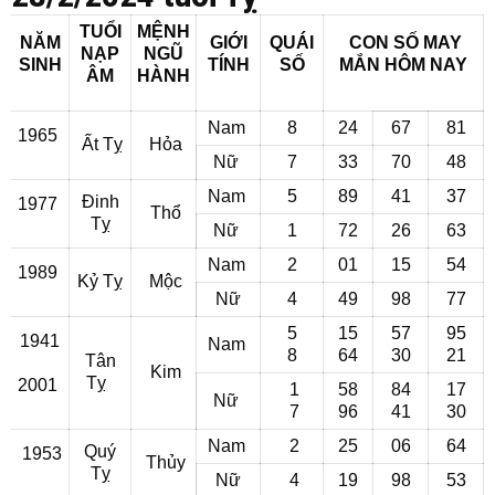
TUỔI
MỆNH
NĂM
GIỚI
QUÁI
CON SỐ MAY
NẠP
NGŨ
SINH
TÍNH
SỐ
MẮN
HÔM NAY
ÂM
HÀNH
Nam
8
24
67
81
1965
Ất Tỵ
Hỏa
Nữ
7
33
70
48
Nam
5
89
41
37
Đinh
1977
Thổ
Tỵ
Nữ
1
72
26
63
Nam
2
01
15
54
1989
Kỷ Tỵ
Mộc
Nữ
4
49
98
77
5
15
57
95
1941
Nam
8
64
30
21
Tân
Kim
Tỵ
2001
1
58
84
17
Nữ
7
96
41
30
Nam
2
25
06
64
Quý
1953
Thủy
Tỵ
Nữ
4
19
98
53