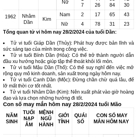
Nữ
7
26
84
30
Nam
2
17
65
43
Nhâm
1962
Kim
Dần
Nữ
4
78
31
23
Tổng quan tử vi hôm nay 28/2/2024 của tuổi Dần:
Tử vi tuổi Giáp Dần (Thủy): Phát huy được bản lĩnh và
sức sáng tạo của mình trong công việc.
Tử vi tuổi Bính Dần (Hỏa): Có thể trở thành người dẫn
đầu xu hướng hoặc giúp tập thể thoát khỏi lối mòn.
Tử vi tuổi Mậu Dần (Thổ): Có thể suy nghĩ đến việc mở
rộng quy mô kinh doanh, sản xuất trong ngày hôm nay.
Tử vi tuổi Canh Dần (Mộc): Đừng chần chừ quá lâu, để
lỡ mất thời cơ tốt nhất.
Tử vi tuổi Nhâm Dần (Kim): Nên xuất phát vào giờ hoàng
đạo và lựa chọn những hướng đi tốt.
Con số may mắn hôm nay 28/2/2024 tuổi Mão
TUỔI
MỆNH
NĂM
GIỚI
QUÁI
CON SỐ MAY
NẠP
NGŨ
SINH
TÍNH
SỐ
MẮN
HÔM NAY
ÂM
HÀNH