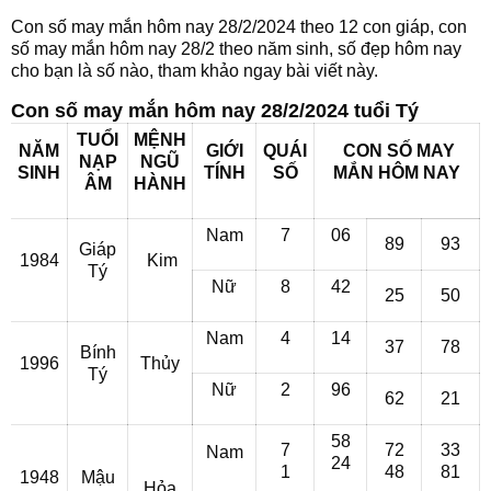
Con số may mắn hôm nay 28/2/2024 theo 12 con giáp, con
số may mắn hôm nay 28/2 theo năm sinh, số đẹp hôm nay
cho bạn là số nào, tham khảo ngay bài viết này.
Con số may mắn hôm nay 28/2/2024 tuổi Tý
TUỔI
MỆNH
NĂM
GIỚI
QUÁI
CON SỐ MAY
NẠP
NGŨ
SINH
TÍNH
SỐ
MẮN HÔM NAY
ÂM
HÀNH
Nam
7
06
89
93
Giáp
1984
Kim
Tý
Nữ
8
42
25
50
Nam
4
14
37
78
Bính
1996
Thủy
Tý
Nữ
2
96
62
21
58
7
72
33
Nam
24
1
48
81
1948
Mậu
Hỏa