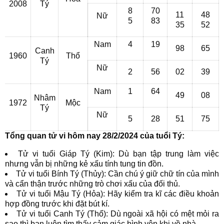
2008
Tý
8
70
11
48
Nữ
5
83
35
52
Nam
4
19
98
65
Canh
1960
Thổ
Tý
Nữ
2
56
02
39
Nam
1
64
49
08
Nhâm
1972
Mộc
Tý
Nữ
5
28
51
75
Tổng quan tử vi hôm nay 28/2/2024 của tuổi Tý:
Tử vi tuổi Giáp Tý (Kim): Dù bạn tập trung làm việc
nhưng vẫn bị những kẻ xấu tính tung tin đồn.
Tử vi tuổi Bính Tý (Thủy): Cần chú ý giữ chữ tín của mình
và cẩn thận trước những trò chơi xấu của đối thủ.
Tử vi tuổi Mậu Tý (Hỏa): Hãy kiểm tra kĩ các điều khoản
hợp đồng trước khi đặt bút kí.
Tử vi tuổi Canh Tý (Thổ): Dù ngoài xã hội có mệt mỏi ra
sao thì bạn luôn tìm thấy cảm giác bình yên khi về nhà..