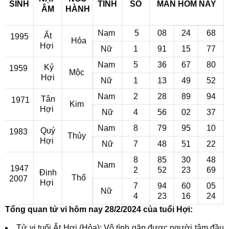
SINH
TÍNH
SỐ
MẮN
HÔM NAY
ÂM
HÀNH
Nam
5
08
24
68
Ất
1995
Hỏa
Hợi
Nữ
1
91
15
77
Nam
5
36
67
80
Kỷ
1959
Mộc
Hợi
Nữ
1
13
49
52
Nam
2
28
89
94
Tân
1971
Kim
Hợi
Nữ
4
56
02
37
Nam
8
79
95
10
Quý
1983
Thủy
Hợi
Nữ
7
48
51
22
8
85
30
48
Nam
1947
2
52
23
69
Đinh
Thổ
2007
Hợi
7
94
60
05
Nữ
4
23
16
24
Tổng quan tử vi hôm nay 28/2/2024 của tuổi Hợi:
Tử vi tuổi Ất Hợi (Hỏa): Vô tình gặp được người tâm đầu