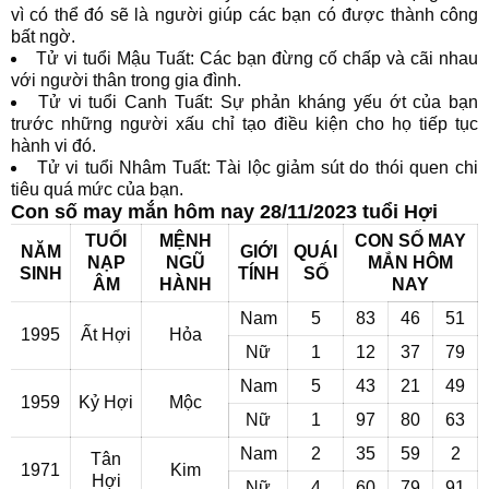
vì có thể đó sẽ là người giúp các bạn có được thành công
bất ngờ.
Tử vi tuổi Mậu Tuất: Các bạn đừng cố chấp và cãi nhau
với người thân trong gia đình.
Tử vi tuổi Canh Tuất: Sự phản kháng yếu ớt của bạn
trước những người xấu chỉ tạo điều kiện cho họ tiếp tục
hành vi đó.
Tử vi tuổi Nhâm Tuất: Tài lộc giảm sút do thói quen chi
tiêu quá mức của bạn.
Con số may mắn hôm nay 28/11/2023 tuổi Hợi
TUỔI
MỆNH
CON SỐ MAY
NĂM
GIỚI
QUÁI
NẠP
NGŨ
MẮN HÔM
SINH
TÍNH
SỐ
ÂM
HÀNH
NAY
Nam
5
83
46
51
1995
Ất Hợi
Hỏa
Nữ
1
12
37
79
Nam
5
43
21
49
1959
Kỷ Hợi
Mộc
Nữ
1
97
80
63
Nam
2
35
59
2
Tân
1971
Kim
Hợi
Nữ
4
60
79
91