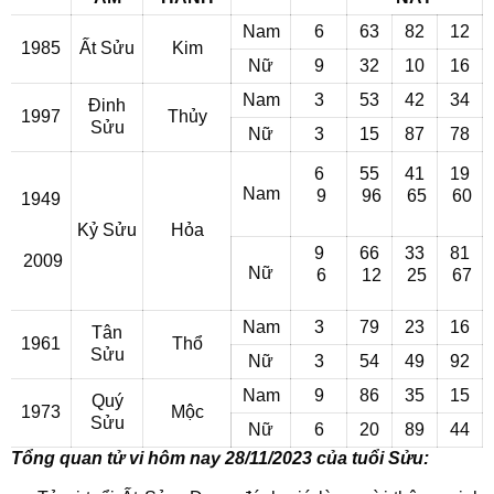
Nam
6
63
82
12
1985
Ất Sửu
Kim
Nữ
9
32
10
16
Nam
3
53
42
34
Đinh
1997
Thủy
Sửu
Nữ
3
15
87
78
6
55
41
19
Nam
9
96
65
60
1949
Kỷ Sửu
Hỏa
9
66
33
81
2009
Nữ
6
12
25
67
Nam
3
79
23
16
Tân
1961
Thổ
Sửu
Nữ
3
54
49
92
Nam
9
86
35
15
Quý
1973
Mộc
Sửu
Nữ
6
20
89
44
Tổng quan tử vi hôm nay 28/11/2023 của tuổi Sửu: