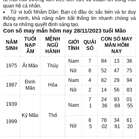
quan hệ cá nhân.
Tử vi tuổi Nhâm Dần: Bạn có đầu óc sắc bén và tư duy
thông minh, khả năng nắm bắt thông tin nhanh chóng và
đưa ra những quyết định sáng tạo.
Con số may mắn hôm nay 28/11/2023 tuổi Mão
TUỔI
MỆNH
CON SỐ MAY
NĂM
GIỚI
QUÁI
NẠP
NGŨ
MẮN HÔM
SINH
TÍNH
SỐ
ÂM
HÀNH
NAY
Nam
7
84
13
36
1975
Ất Mão
Thủy
Nữ
8
52
47
75
Nam
4
62
29
94
Đinh
1987
Hỏa
Mão
Nữ
2
14
56
83
7
24
93
01
1939
Nam
1
36
69
55
Kỷ Mão
Thổ
8
78
34
61
1999
Nữ
5
02
81
20