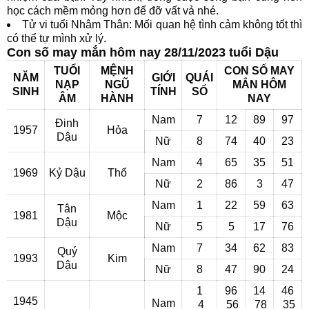
học cách mềm mỏng hơn để đỡ vất vả nhé.
Tử vi tuổi Nhâm Thân: Mối quan hệ tình cảm không tốt thì
có thể tự mình xử lý.
Con số may mắn hôm nay 28/11/2023 tuổi Dậu
TUỔI
MỆNH
CON SỐ MAY
NĂM
GIỚI
QUÁI
NẠP
NGŨ
MẮN HÔM
SINH
TÍNH
SỐ
ÂM
HÀNH
NAY
Nam
7
12
89
97
Đinh
1957
Hỏa
Dậu
Nữ
8
74
40
23
Nam
4
65
35
51
1969
Kỷ Dậu
Thổ
Nữ
2
86
3
47
Nam
1
22
59
63
Tân
1981
Mộc
Dậu
Nữ
5
5
17
76
Nam
7
34
62
83
Quý
1993
Kim
Dậu
Nữ
8
47
90
24
1
96
14
46
1945
Nam
4
56
78
35