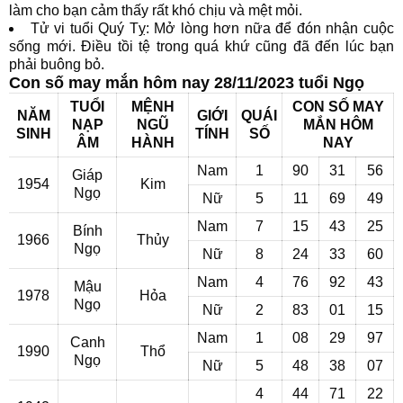
làm cho bạn cảm thấy rất khó chịu và mệt mỏi.
Tử vi tuổi Quý Tỵ: Mở lòng hơn nữa để đón nhận cuộc
sống mới. Điều tồi tệ trong quá khứ cũng đã đến lúc bạn
phải buông bỏ.
Con số may mắn hôm nay 28/11/2023 tuổi Ngọ
TUỔI
MỆNH
CON SỐ MAY
NĂM
GIỚI
QUÁI
NẠP
NGŨ
MẮN HÔM
SINH
TÍNH
SỐ
ÂM
HÀNH
NAY
Nam
1
90
31
56
Giáp
1954
Kim
Ngọ
Nữ
5
11
69
49
Nam
7
15
43
25
Bính
1966
Thủy
Ngọ
Nữ
8
24
33
60
Nam
4
76
92
43
Mậu
1978
Hỏa
Ngọ
Nữ
2
83
01
15
Nam
1
08
29
97
Canh
1990
Thổ
Ngọ
Nữ
5
48
38
07
4
44
71
22