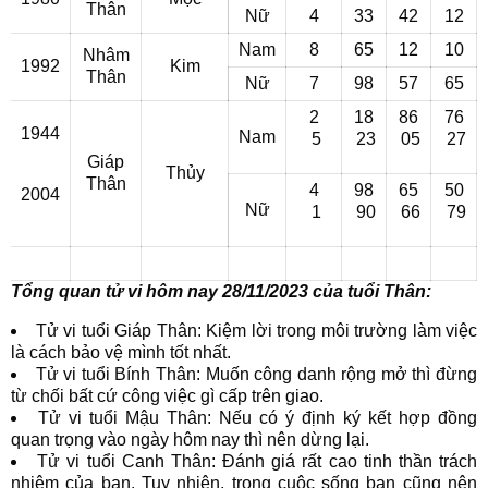
Thân
Nữ
4
33
42
12
Nam
8
65
12
10
Nhâm
1992
Kim
Thân
Nữ
7
98
57
65
2
18
86
76
1944
Nam
5
23
05
27
Giáp
Thủy
Thân
4
98
65
50
2004
Nữ
1
90
66
79
Tổng quan tử vi hôm nay 28/11/2023 của tuổi Thân:
Tử vi tuổi Giáp Thân: Kiệm lời trong môi trường làm việc
là cách bảo vệ mình tốt nhất.
Tử vi tuổi Bính Thân: Muốn công danh rộng mở thì đừng
từ chối bất cứ công việc gì cấp trên giao.
Tử vi tuổi Mậu Thân: Nếu có ý định ký kết hợp đồng
quan trọng vào ngày hôm nay thì nên dừng lại.
Tử vi tuổi Canh Thân: Đánh giá rất cao tinh thần trách
nhiệm của bạn. Tuy nhiên, trong cuộc sống bạn cũng nên