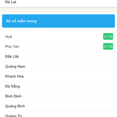
Đà Lạt
Xổ số miền trung
17:05
Huế
17:05
Phú Yên
Đắk Lắk
Quảng Nam
Khánh Hòa
Đà Nẵng
Bình Định
Quảng Bình
Quảng Trị