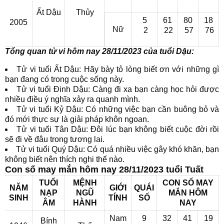
Ất Dậu
Thủy
5
61
80
18
2005
Nữ
2
22
57
76
Tổng quan tử vi hôm nay 28/11/2023 của tuổi Dậu:
Tử vi tuổi Ất Dậu: Hãy bày tỏ lòng biết ơn với những gì
bạn đang có trong cuộc sống này.
Tử vi tuổi Đinh Dậu: Càng đi xa bạn càng học hỏi được
nhiều điều ý nghĩa xảy ra quanh mình.
Tử vi tuổi Kỷ Dậu: Có những việc bạn cần buông bỏ và
đó mới thực sự là giải pháp khôn ngoan.
Tử vi tuổi Tân Dậu: Đôi lúc bạn không biết cuộc đời rồi
sẽ đi về đâu trong tương lai.
Tử vi tuổi Quý Dậu: Có quá nhiều việc gây khó khăn, bạn
không biết nên thích nghi thế nào.
Con số may mắn hôm nay 28/11/2023 tuổi Tuất
TUỔI
MỆNH
CON SỐ MAY
NĂM
GIỚI
QUÁI
NẠP
NGŨ
MẮN HÔM
SINH
TÍNH
SỐ
ÂM
HÀNH
NAY
Nam
9
32
41
19
Bính