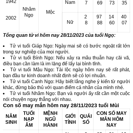
1942
Nam
7
69
73
35
Nhâm
Mộc
Ngọ
2
97
14
40
2002
Nữ
8
88
60
07
Tổng quan tử vi hôm nay 28/11/2023 của tuổi Ngọ:
Tử vi tuổi Giáp Ngọ: Ngày mai sẽ có bước ngoặt rất lớn
trong sự nghiệp của mọi người.
Tử vi tuổi Bính Ngọ: Nếu xảy ra mâu thuẫn hay cãi vã,
điều bạn cần làm là im lặng để lấy lại bình tĩnh.
Tử vi tuổi Mậu Ngọ: Tài lộc ngày hôm nay sẽ rất phát,
bạn đầu tư kinh doanh nhất định sẽ có lợi nhuận.
Tử vi tuổi Canh Ngọ: Hãy biết lắng nghe ý kiến từ người
khác, đừng bảo thủ với quan điểm cá nhân của mình nhé.
Tử vi tuổi Nhâm Ngọ: Bạn và người ấy rất cần một cuộc
nói chuyện ngay thẳng với nhau.
Con số may mắn hôm nay 28/11/2023 tuổi Mùi
TUỔI
MỆNH
CON SỐ MAY
NĂM
GIỚI
QUÁI
NẠP
NGŨ
MẮN HÔM
SINH
TÍNH
SỐ
ÂM
HÀNH
NAY