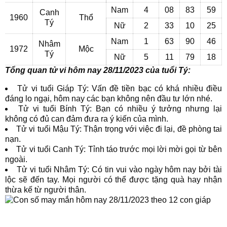
Nam
4
08
83
59
Canh
1960
Thổ
Tý
Nữ
2
33
10
25
Nam
1
63
90
46
Nhâm
1972
Mộc
Tý
Nữ
5
11
79
18
Tổng quan tử vi hôm nay 28/11/2023 của tuổi Tý:
Tử vi tuổi Giáp Tý: Vấn đề tiền bạc có khá nhiều điều
đáng lo ngại, hôm nay các bạn không nên đầu tư lớn nhé.
Tử vi tuổi Bính Tý: Bạn có nhiều ý tưởng nhưng lại
không có đủ can đảm đưa ra ý kiến của mình.
Tử vi tuổi Mậu Tý: Thận trọng với việc đi lại, đề phòng tai
nạn.
Tử vi tuổi Canh Tý: Tỉnh táo trước mọi lời mời gọi từ bên
ngoài.
Tử vi tuổi Nhâm Tý: Có tin vui vào ngày hôm nay bởi tài
lộc sẽ đến tay. Mọi người có thể được tặng quà hay nhận
thừa kế từ người thân.