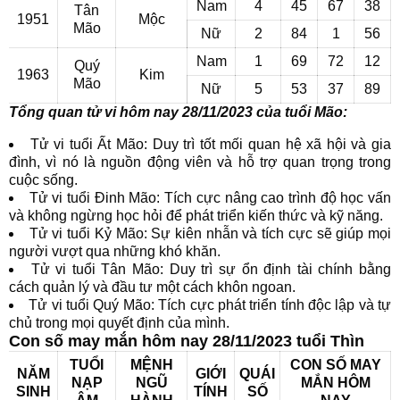
Nam
4
45
67
38
Tân
1951
Mộc
Mão
Nữ
2
84
1
56
Nam
1
69
72
12
Quý
1963
Kim
Mão
Nữ
5
53
37
89
Tổng quan tử vi hôm nay 28/11/2023 của tuổi Mão:
Tử vi tuổi Ất Mão: Duy trì tốt mối quan hệ xã hội và gia
đình, vì nó là nguồn động viên và hỗ trợ quan trọng trong
cuộc sống.
Tử vi tuổi Đinh Mão: Tích cực nâng cao trình độ học vấn
và không ngừng học hỏi để phát triển kiến thức và kỹ năng.
Tử vi tuổi Kỷ Mão: Sự kiên nhẫn và tích cực sẽ giúp mọi
người vượt qua những khó khăn.
Tử vi tuổi Tân Mão: Duy trì sự ổn định tài chính bằng
cách quản lý và đầu tư một cách khôn ngoan.
Tử vi tuổi Quý Mão: Tích cực phát triển tính độc lập và tự
chủ trong mọi quyết định của mình.
Con số may mắn hôm nay 28/11/2023 tuổi Thìn
TUỔI
MỆNH
CON SỐ MAY
NĂM
GIỚI
QUÁI
NẠP
NGŨ
MẮN HÔM
SINH
TÍNH
SỐ