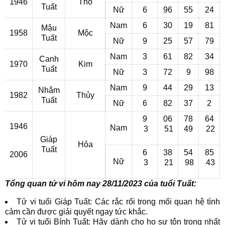
1946
Thổ
Tuất
Nữ
6
96
55
24
Nam
6
30
19
81
Mậu
1958
Mộc
Tuất
Nữ
9
25
57
79
Nam
3
61
82
34
Canh
1970
Kim
Tuất
Nữ
3
72
9
98
Nam
9
44
29
13
Nhâm
1982
Thủy
Tuất
Nữ
6
82
37
2
9
06
78
64
1946
Nam
3
51
49
22
Giáp
Hỏa
Tuất
6
38
54
85
2006
Nữ
3
21
98
43
Tổng quan tử vi hôm nay 28/11/2023 của tuổi Tuất:
Tử vi tuổi Giáp Tuất: Các rắc rối trong mối quan hệ tình
cảm cần được giải quyết ngay tức khắc.
Tử vi tuổi Bính Tuất: Hãy dành cho họ sự tôn trọng nhất