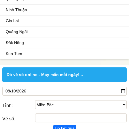
Ninh Thuận
Gia Lai
Quảng Ngãi
Đắk Nông
Kon Tum
Dò vé số online - May mắn mỗi ngày!...
Tỉnh:
Vé số:
Dò kết quả