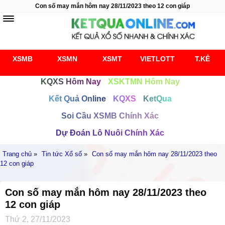
Con số may mắn hôm nay 28/11/2023 theo 12 con giáp
XSMB
XSMN
XSMT
VIETLOTT
T.KÊ
KQXS Hôm Nay
XSKTMN Hôm Nay
Kết Quả Online
KQXS
KetQua
Soi Cầu XSMB Chính Xác
Dự Đoán Lô Nuôi Chính Xác
Trang chủ
»
Tin tức Xổ số
»
Con số may mắn hôm nay 28/11/2023 theo
12 con giáp
Con số may mắn hôm nay 28/11/2023 theo
12 con giáp
Thứ 2, 27/11/2023