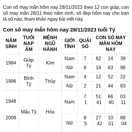
Con số may mắn hôm nay 28/11/2023 theo 12 con giáp, con
số may mắn 28/11 theo năm sinh, số đẹp hôm nay cho bạn
là số nào, tham khảo ngay bài viết này.
Con số may mắn hôm nay 28/11/2023 tuổi Tý
TUỔI
MỆNH
CON SỐ MAY
NĂM
GIỚI
QUÁI
NẠP
NGŨ
MẮN HÔM
SINH
TÍNH
SỐ
ÂM
HÀNH
NAY
Nam
7
82
14
39
Giáp
1984
Kim
Tý
Nữ
8
18
63
98
Nam
4
12
52
22
Bính
1996
Thủy
Tý
Nữ
2
21
44
83
7
51
66
03
1948
Nam
1
41
40
11
Mậu Tý
Hỏa
2008
8
27
10
88
Nữ
5
42
01
04