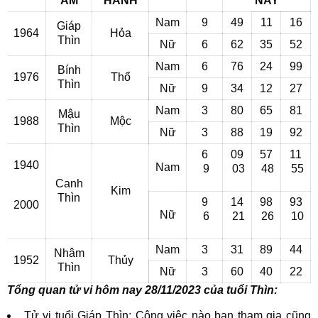
ÂM
HÀNH
NAY
Nam
9
49
11
16
Giáp
1964
Hỏa
Thìn
Nữ
6
62
35
52
Nam
6
76
24
99
Bính
1976
Thổ
Thìn
Nữ
9
34
12
27
Nam
3
80
65
81
Mậu
1988
Mộc
Thìn
Nữ
3
88
19
92
6
09
57
11
1940
Nam
9
03
48
55
Canh
Kim
Thìn
9
14
98
93
2000
Nữ
6
21
26
10
Nam
3
31
89
44
Nhâm
1952
Thủy
Thìn
Nữ
3
60
40
22
Tổng quan tử vi hôm nay 28/11/2023 của tuổi Thìn:
Tử vi tuổi Giáp Thìn: Công việc nào bạn tham gia cũng