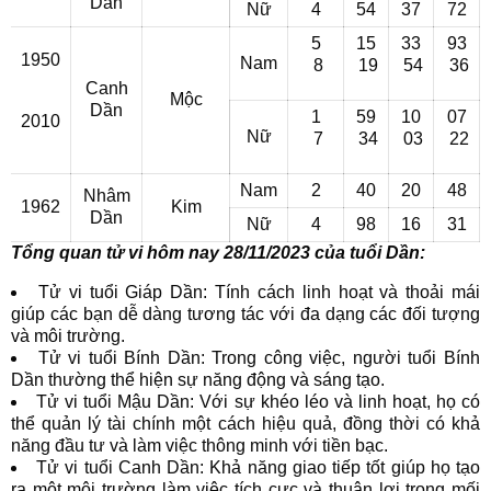
Dần
Nữ
4
54
37
72
5
15
33
93
1950
Nam
8
19
54
36
Canh
Mộc
Dần
1
59
10
07
2010
Nữ
7
34
03
22
Nam
2
40
20
48
Nhâm
1962
Kim
Dần
Nữ
4
98
16
31
Tổng quan tử vi hôm nay 28/11/2023 của tuổi Dần:
Tử vi tuổi Giáp Dần: Tính cách linh hoạt và thoải mái
giúp các bạn dễ dàng tương tác với đa dạng các đối tượng
và môi trường.
Tử vi tuổi Bính Dần: Trong công việc, người tuổi Bính
Dần thường thể hiện sự năng động và sáng tạo.
Tử vi tuổi Mậu Dần: Với sự khéo léo và linh hoạt, họ có
thể quản lý tài chính một cách hiệu quả, đồng thời có khả
năng đầu tư và làm việc thông minh với tiền bạc.
Tử vi tuổi Canh Dần: Khả năng giao tiếp tốt giúp họ tạo
ra một môi trường làm việc tích cực và thuận lợi trong mối