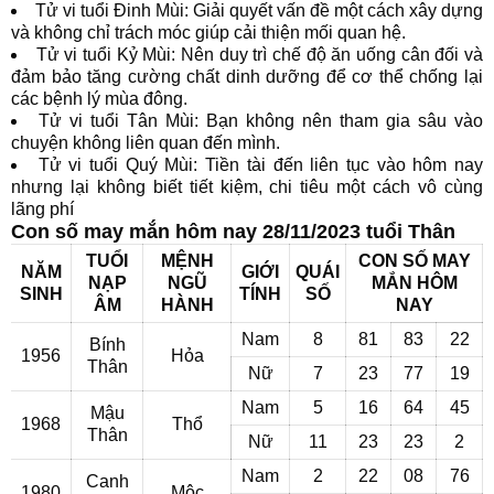
Tử vi tuổi Đinh Mùi: Giải quyết vấn đề một cách xây dựng
và không chỉ trách móc giúp cải thiện mối quan hệ.
Tử vi tuổi Kỷ Mùi: Nên duy trì chế độ ăn uống cân đối và
đảm bảo tăng cường chất dinh dưỡng để cơ thể chống lại
các bệnh lý mùa đông.
Tử vi tuổi Tân Mùi: Bạn không nên tham gia sâu vào
chuyện không liên quan đến mình.
Tử vi tuổi Quý Mùi: Tiền tài đến liên tục vào hôm nay
nhưng lại không biết tiết kiệm, chi tiêu một cách vô cùng
lãng phí
Con số may mắn hôm nay 28/11/2023 tuổi Thân
TUỔI
MỆNH
CON SỐ MAY
NĂM
GIỚI
QUÁI
NẠP
NGŨ
MẮN HÔM
SINH
TÍNH
SỐ
ÂM
HÀNH
NAY
Nam
8
81
83
22
Bính
1956
Hỏa
Thân
Nữ
7
23
77
19
Nam
5
16
64
45
Mậu
1968
Thổ
Thân
Nữ
11
23
23
2
Nam
2
22
08
76
Canh
1980
Mộc