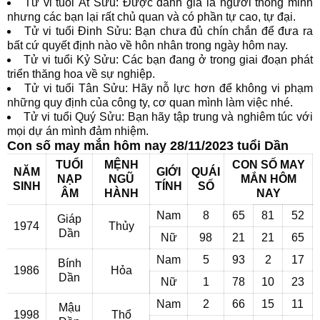
Tử vi tuổi Ất Sửu: Được đánh giá là người thông minh
nhưng các bạn lại rất chủ quan và có phần tự cao, tự đại.
Tử vi tuổi Đinh Sửu: Bạn chưa đủ chín chắn để đưa ra
bất cứ quyết định nào về hôn nhân trong ngày hôm nay.
Tử vi tuổi Kỷ Sửu: Các bạn đang ở trong giai đoạn phát
triển thăng hoa về sự nghiệp.
Tử vi tuổi Tân Sửu: Hãy nỗ lực hơn để không vi phạm
những quy định của công ty, cơ quan mình làm việc nhé.
Tử vi tuổi Quý Sửu: Bạn hãy tập trung và nghiêm túc với
mọi dự án mình đảm nhiệm.
Con số may mắn hôm nay 28/11/2023 tuổi Dần
TUỔI
MỆNH
CON SỐ MAY
NĂM
GIỚI
QUÁI
NẠP
NGŨ
MẮN HÔM
SINH
TÍNH
SỐ
ÂM
HÀNH
NAY
Nam
8
65
81
52
Giáp
1974
Thủy
Dần
Nữ
98
21
21
65
Nam
5
93
2
17
Bính
1986
Hỏa
Dần
Nữ
1
78
10
23
Nam
2
66
15
11
Mậu
1998
Thổ