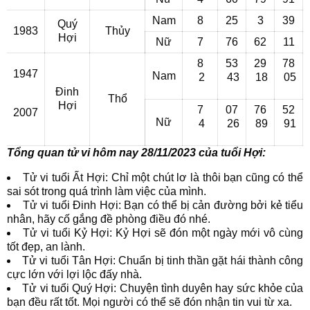
Nam
8
25
3
39
Quý
1983
Thủy
Hợi
Nữ
7
76
62
11
8
53
29
78
1947
Nam
2
43
18
05
Đinh
Thổ
Hợi
7
07
76
52
2007
Nữ
4
26
89
91
Tổng quan tử vi hôm nay 28/11/2023 của tuổi Hợi:
Tử vi tuổi Ất Hợi: Chỉ một chút lơ là thôi bạn cũng có thể
sai sót trong quá trình làm việc của mình.
Tử vi tuổi Đinh Hợi: Bạn có thể bị cản đường bởi kẻ tiểu
nhân, hãy cố gắng đề phòng điều đó nhé.
Tử vi tuổi Kỷ Hợi: Kỷ Hợi sẽ đón một ngày mới vô cùng
tốt đẹp, an lành.
Tử vi tuổi Tân Hợi: Chuẩn bị tinh thần gặt hái thành công
cực lớn với lợi lộc đấy nhà.
Tử vi tuổi Quý Hợi: Chuyện tình duyên hay sức khỏe của
bạn đều rất tốt. Mọi người có thể sẽ đón nhận tin vui từ xa.