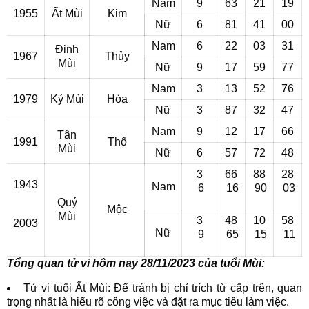
Nam
9
63
21
19
1955
Ất Mùi
Kim
Nữ
6
81
41
00
Nam
6
22
03
31
Đinh
1967
Thủy
Mùi
Nữ
9
17
59
77
Nam
3
13
52
76
1979
Kỷ Mùi
Hỏa
Nữ
3
87
32
47
Nam
9
12
17
66
Tân
1991
Thổ
Mùi
Nữ
6
57
72
48
3
66
88
28
1943
Nam
6
16
90
03
Quý
Mộc
Mùi
3
48
10
58
2003
Nữ
9
65
15
11
Tổng quan tử vi hôm nay 28/11/2023 của tuổi Mùi:
Tử vi tuổi Ất Mùi: Để tránh bị chỉ trích từ cấp trên, quan
trọng nhất là hiểu rõ công việc và đặt ra mục tiêu làm việc.