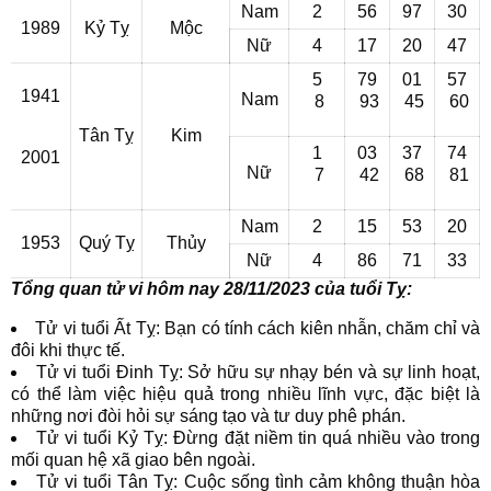
Nam
2
56
97
30
1989
Kỷ Tỵ
Mộc
Nữ
4
17
20
47
5
79
01
57
1941
Nam
8
93
45
60
Tân Tỵ
Kim
1
03
37
74
2001
Nữ
7
42
68
81
Nam
2
15
53
20
1953
Quý Tỵ
Thủy
Nữ
4
86
71
33
Tổng quan tử vi hôm nay 28/11/2023 của tuổi Tỵ:
Tử vi tuổi Ất Tỵ: Bạn có tính cách kiên nhẫn, chăm chỉ và
đôi khi thực tế.
Tử vi tuổi Đinh Tỵ: Sở hữu sự nhạy bén và sự linh hoạt,
có thể làm việc hiệu quả trong nhiều lĩnh vực, đặc biệt là
những nơi đòi hỏi sự sáng tạo và tư duy phê phán.
Tử vi tuổi Kỷ Tỵ: Đừng đặt niềm tin quá nhiều vào trong
mối quan hệ xã giao bên ngoài.
Tử vi tuổi Tân Tỵ: Cuộc sống tình cảm không thuận hòa