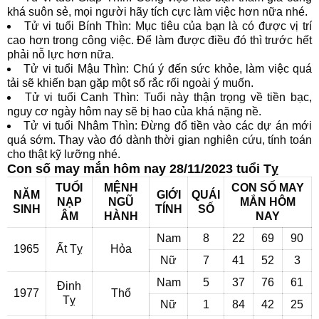
khá suôn sẻ, mọi người hãy tích cực làm việc hơn nữa nhé.
Tử vi tuổi Bính Thìn: Mục tiêu của bạn là có được vị trí
cao hơn trong công việc. Để làm được điều đó thì trước hết
phải nỗ lực hơn nữa.
Tử vi tuổi Mậu Thìn: Chú ý đến sức khỏe, làm việc quá
tải sẽ khiến bạn gặp một số rắc rối ngoài ý muốn.
Tử vi tuổi Canh Thìn: Tuổi này thận trọng về tiền bạc,
nguy cơ ngày hôm nay sẽ bị hao của khá nặng nề.
Tử vi tuổi Nhâm Thìn: Đừng đổ tiền vào các dự án mới
quá sớm. Thay vào đó dành thời gian nghiên cứu, tính toán
cho thật kỹ lưỡng nhé.
Con số may mắn hôm nay 28/11/2023 tuổi Tỵ
TUỔI
MỆNH
CON SỐ MAY
NĂM
GIỚI
QUÁI
NẠP
NGŨ
MẮN HÔM
SINH
TÍNH
SỐ
ÂM
HÀNH
NAY
Nam
8
22
69
90
1965
Ất Tỵ
Hỏa
Nữ
7
41
52
3
Nam
5
37
76
61
Đinh
1977
Thổ
Tỵ
Nữ
1
84
42
25