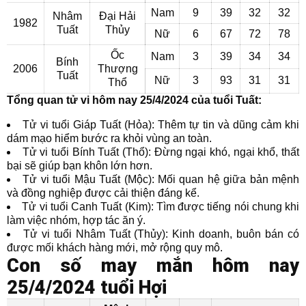
Nam
9
39
32
32
Nhâm
Đại Hải
1982
Tuất
Thủy
Nữ
6
67
72
78
Ốc
Nam
3
39
34
34
Bính
2006
Thượng
Tuất
Nữ
3
93
31
31
Thổ
Tổng quan tử vi hôm nay 25/4/2024 của tuổi Tuất:
Tử vi tuổi Giáp Tuất (Hỏa): Thêm tự tin và dũng cảm khi
dám mạo hiểm bước ra khỏi vùng an toàn.
Tử vi tuổi Bính Tuất (Thổ): Đừng ngại khó, ngại khổ, thất
bại sẽ giúp bạn khôn lớn hơn.
Tử vi tuổi Mậu Tuất (Mộc): Mối quan hệ giữa bản mệnh
và đồng nghiệp được cải thiện đáng kể.
Tử vi tuổi Canh Tuất (Kim): Tìm được tiếng nói chung khi
làm việc nhóm, hợp tác ăn ý.
Tử vi tuổi Nhâm Tuất (Thủy): Kinh doanh, buôn bán có
được mối khách hàng mới, mở rộng quy mô.
Con số may mắn hôm nay
25/4/2024 tuổi Hợi