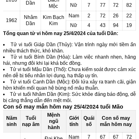
Dần
Nữ
7
77
72
82
Mộc
Nam
2
72
26
22
Nhâm
Kim Bạch
1962
Dần
Kim
Nữ
4
43
94
19
Tổng quan tử vi hôm nay 25/4/2024 của tuổi Dần:
Tử vi tuổi Giáp Dần (Thủy): Vận trình ngày mới tiềm ẩn
nhiều thách thức, khó khăn.
Tử vi tuổi Bính Dần (Hỏa): Làm việc nhanh nhẹn, hăng
hái, nhưng đôi khi lại khá bốc đồng.
Tử vi tuổi Mậu Dần (Thổ): Chưa kiểm soát được cảm xúc
nên dễ bị tiểu nhân lợi dụng, hạ thấp uy tín.
Tử vi tuổi Canh Dần (Mộc): Đôi lứa xảy ra tranh cãi, giận
hờn khiến mối quan hệ bùng nổ mâu thuẫn.
Tử vi tuổi Nhâm Dần (Kim): Sức khỏe đáng báo động, dễ
bị căng thẳng dẫn đến mệt mỏi.
Con số may mắn hôm nay 25/4/2024 tuổi Mão
Mệnh
Năm
Tuổi
Giới
Quái
Con số may
ngũ
sinh
nạp âm
tính
số
mắn hôm nay
hành
Nam
7
67
67
72
Đại Khe