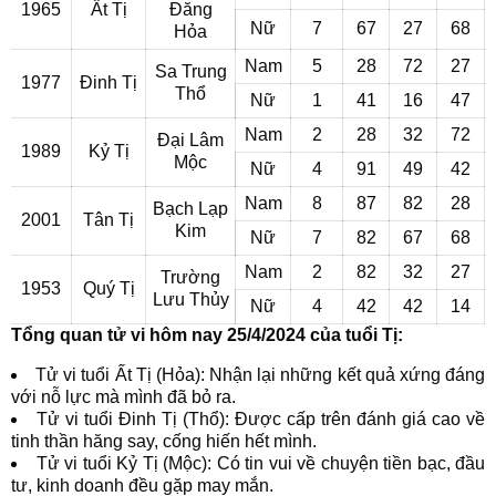
1965
Ất Tị
Đăng
Nữ
7
67
27
68
Hỏa
Nam
5
28
72
27
Sa Trung
1977
Đinh Tị
Thổ
Nữ
1
41
16
47
Nam
2
28
32
72
Đại Lâm
1989
Kỷ Tị
Mộc
Nữ
4
91
49
42
Nam
8
87
82
28
Bạch Lạp
2001
Tân Tị
Kim
Nữ
7
82
67
68
Nam
2
82
32
27
Trường
1953
Quý Tị
Lưu Thủy
Nữ
4
42
42
14
Tổng quan tử vi hôm nay 25/4/2024 của tuổi Tị:
Tử vi tuổi Ất Tị (Hỏa): Nhận lại những kết quả xứng đáng
với nỗ lực mà mình đã bỏ ra.
Tử vi tuổi Đinh Tị (Thổ): Được cấp trên đánh giá cao về
tinh thần hăng say, cống hiến hết mình.
Tử vi tuổi Kỷ Tị (Mộc): Có tin vui về chuyện tiền bạc, đầu
tư, kinh doanh đều gặp may mắn.