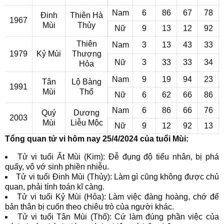
Nam
6
86
67
78
Đinh
Thiên Hà
1967
Mùi
Thủy
Nữ
9
13
12
92
Thiên
Nam
3
13
43
33
1979
Kỷ Mùi
Thượng
Nữ
3
33
33
34
Hỏa
Nam
9
19
94
23
Tân
Lộ Bàng
1991
Mùi
Thổ
Nữ
6
62
66
86
Nam
6
86
66
76
Quý
Dương
2003
Mùi
Liễu Mộc
Nữ
9
12
92
13
Tổng quan tử vi hôm nay 25/4/2024 của tuổi Mùi:
Tử vi tuổi Ất Mùi (Kim): Đễ đụng độ tiểu nhân, bị phá
quấy, vô vớ sinh phiền nhiễu.
Tử vi tuổi Đinh Mùi (Thủy): Làm gì cũng không được chủ
quan, phải tính toán kĩ càng.
Tử vi tuổi Kỷ Mùi (Hỏa): Làm việc đàng hoàng, chớ để
bản thân bị cuốn theo chiêu trò của người khác.
Tử vi tuổi Tân Mùi (Thổ): Cứ làm đúng phần việc của