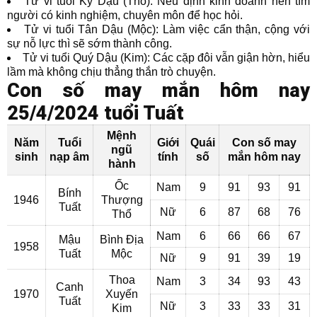
Tử vi tuổi Kỷ Dậu (Thổ): Nếu định kinh doanh nên tìm
người có kinh nghiệm, chuyên môn để học hỏi.
Tử vi tuổi Tân Dậu (Mộc): Làm việc cẩn thận, cộng với
sự nỗ lực thì sẽ sớm thành công.
Tử vi tuổi Quý Dậu (Kim): Các cặp đôi vẫn giận hờn, hiểu
lầm mà không chịu thẳng thắn trò chuyện.
Con số may mắn hôm nay
25/4/2024 tuổi Tuất
Mệnh
Năm
Tuổi
Giới
Quái
Con số may
ngũ
sinh
nạp âm
tính
số
mắn hôm nay
hành
Ốc
Nam
9
91
93
91
Bính
1946
Thượng
Tuất
Nữ
6
87
68
76
Thổ
Nam
6
66
66
67
Mậu
Bình Địa
1958
Tuất
Mộc
Nữ
9
91
39
19
Thoa
Nam
3
34
93
43
Canh
1970
Xuyến
Tuất
Nữ
3
33
33
31
Kim