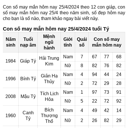
Con số may mắn hôm nay 25/4/2024 theo 12 con giáp, con
số may mắn hôm nay 25/4 theo năm sinh, số đẹp hôm nay
cho bạn là số nào, tham khảo ngay bài viết này.
Con số may mắn hôm nay 25/4/2024 tuổi Tý
Mệnh
Năm
Tuổi
Giới
Quái
Con số may
ngũ
sinh
nạp âm
tính
số
mắn hôm nay
hành
Nam
7
67
77
68
Hải Trung
1984
Giáp Tý
Kim
Nữ
8
82
76
82
Nam
4
94
44
24
Giản Hạ
1996
Bính Tý
Thủy
Nữ
2
72
29
28
Nam
1
97
73
91
Tích Lịch
2008
Mậu Tý
Hỏa
Nữ
5
22
72
92
Bích
Nam
4
49
42
14
Canh
1960
Thượng
Tý
Nữ
2
26
82
29
Thổ