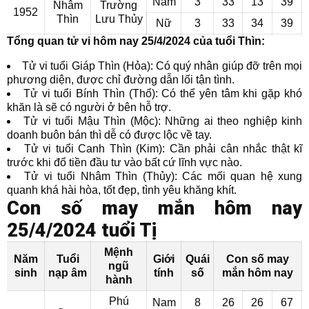
Nam
3
33
13
39
Nhâm
Trường
1952
Thìn
Lưu Thủy
Nữ
3
33
34
39
Tổng quan tử vi hôm nay 25/4/2024 của tuổi Thìn:
Tử vi tuổi Giáp Thìn (Hỏa): Có quý nhân giúp đỡ trên mọi
phương diện, được chỉ đường dẫn lối tận tình.
Tử vi tuổi Bính Thìn (Thổ): Có thể yên tâm khi gặp khó
khăn là sẽ có người ở bên hỗ trợ.
Tử vi tuổi Mậu Thìn (Mộc): Những ai theo nghiệp kinh
doanh buôn bán thì dễ có được lộc về tay.
Tử vi tuổi Canh Thìn (Kim): Cần phải cân nhắc thật kĩ
trước khi đổ tiền đầu tư vào bất cứ lĩnh vực nào.
Tử vi tuổi Nhâm Thìn (Thủy): Các mối quan hệ xung
quanh khá hài hòa, tốt đẹp, tình yêu khăng khít.
Con số may mắn hôm nay
25/4/2024 tuổi Tị
Mệnh
Năm
Tuổi
Giới
Quái
Con số may
ngũ
sinh
nạp âm
tính
số
mắn hôm nay
hành
Phú
Nam
8
26
26
67