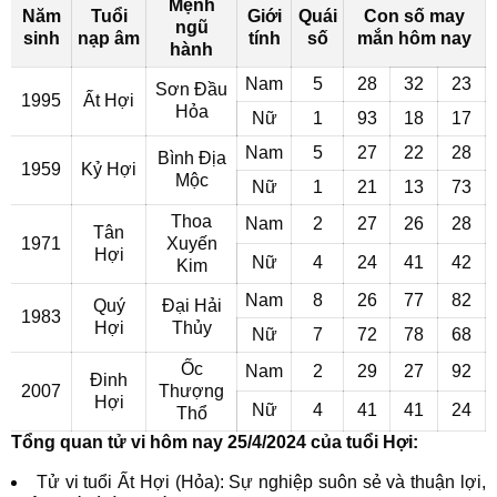
Mệnh
Năm
Tuổi
Giới
Quái
Con số may
ngũ
sinh
nạp âm
tính
số
mắn hôm nay
hành
Nam
5
28
32
23
Sơn Đầu
1995
Ất Hợi
Hỏa
Nữ
1
93
18
17
Nam
5
27
22
28
Bình Địa
1959
Kỷ Hợi
Mộc
Nữ
1
21
13
73
Thoa
Nam
2
27
26
28
Tân
1971
Xuyến
Hợi
Nữ
4
24
41
42
Kim
Nam
8
26
77
82
Quý
Đại Hải
1983
Hợi
Thủy
Nữ
7
72
78
68
Ốc
Nam
2
29
27
92
Đinh
2007
Thượng
Hợi
Nữ
4
41
41
24
Thổ
Tổng quan tử vi hôm nay 25/4/2024 của tuổi Hợi:
Tử vi tuổi Ất Hợi (Hỏa): Sự nghiệp suôn sẻ và thuận lợi,