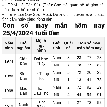
dễ có thành tựu nổi bật.
Tử vi tuổi Tân Sửu (Thổ): Các mối quan hệ xã giao hài
hòa, được hỗ trợ nhiệt tình.
Tử vi tuổi Quý Sửu (Mộc): Đường tình duyên vượng sắc,
tình cảm ngày càng nồng nàn.
Con số may mắn hôm nay
25/4/2024 tuổi Dần
Mệnh
Năm
Tuổi
Giới
Quái
Con số may
ngũ
sinh
nạp âm
tính
số
mắn hôm nay
hành
Nam
8
28
77
28
Giáp
Đại Khe
1974
Dần
Thủy
Nữ
7
78
77
82
Nam
5
72
26
23
Bính
Lư Trung
1986
Dần
Hỏa
Nữ
1
13
41
73
Nam
2
72
92
29
Mậu
Thành
1998
Dần
Đầu Thổ
Nữ
4
44
94
91
Tùng
Nam
8
27
72
82
Canh
2010
Bách