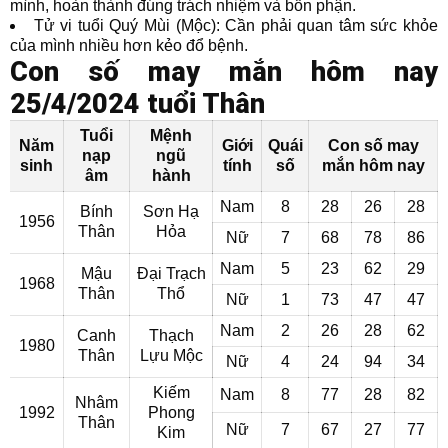
mình, hoàn thành đúng trách nhiệm và bổn phận.
Tử vi tuổi Quý Mùi (Mộc): Cần phải quan tâm sức khỏe
của mình nhiều hơn kẻo đổ bệnh.
Con số may mắn hôm nay
25/4/2024 tuổi Thân
Tuổi
Mệnh
Năm
Giới
Quái
Con số may
nạp
ngũ
sinh
tính
số
mắn hôm nay
âm
hành
Nam
8
28
26
28
Bính
Sơn Hạ
1956
Thân
Hỏa
Nữ
7
68
78
86
Nam
5
23
62
29
Mậu
Đại Trạch
1968
Thân
Thổ
Nữ
1
73
47
47
Nam
2
26
28
62
Canh
Thạch
1980
Thân
Lựu Mộc
Nữ
4
24
94
34
Kiếm
Nam
8
77
28
82
Nhâm
1992
Phong
Thân
Nữ
7
67
27
77
Kim