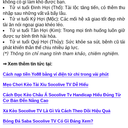
không có gì làm khó được bạn.
Tử vi tuổi Đinh Hợi (Thổ): Tài lộc tăng tiến, có thêm thu
nhập sau những vất vả bấy lâu.
Tử vi tuổi Kỷ Hợi (Mộc): Các mối hệ xã giao tốt đẹp nhờ
tài ăn nói ngoại giao khéo léo.
Tử vi tuổi Tân Hợi (Kim): Trong mọi tình huống luôn giữ
được sự bình tĩnh hài hòa.
Tử vi tuổi Quý Hợi (Thủy): Sức khỏe sa sút, bệnh cũ tái
phát khiến thân thể chịu nhiều áp lực.
(*) Thông tin chỉ mang tính tham khảo, chiêm nghiệm.
⇒ Xem thêm tin tức tại:
Cách nạp tiền Yo88 bằng ví điện tử chỉ trong vài phút
Mẹo Chơi Kèo Tài Xỉu Socolive TV Dễ Hiểu
Cách Đọc Kèo Châu Á Socolive Tv Handicap Hiểu Đúng Từ
Cơ Bản Đến Nâng Cao
Xả Kèo Socolive TV Là Gì Và Cách Theo Dõi Hiệu Quả
Bóng Đá Saba Socolive TV Có Gì Đáng Xem?