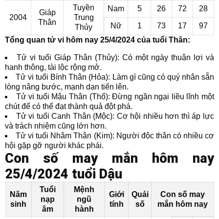
Tuyền
Nam
5
26
72
28
Giáp
2004
Trung
Thân
Nữ
1
73
17
97
Thủy
Tổng quan tử vi hôm nay 25/4/2024 của tuổi Thân:
Tử vi tuổi Giáp Thân (Thủy): Có một ngày thuận lợi và
hanh thông, tài lộc rộng mở.
Tử vi tuổi Bính Thân (Hỏa): Làm gì cũng có quý nhân sẵn
lòng nâng bước, mạnh dạn tiến lên.
Tử vi tuổi Mậu Thân (Thổ): Đừng ngần ngại liều lĩnh một
chút để có thể đạt thành quả đột phá.
Tử vi tuổi Canh Thân (Mộc): Cơ hội nhiều hơn thì áp lực
và trách nhiệm cũng lớn hơn.
Tử vi tuổi Nhâm Thân (Kim): Người độc thân có nhiều cơ
hội gặp gỡ người khác phái.
Con số may mắn hôm nay
25/4/2024 tuổi Dậu
Tuổi
Mệnh
Năm
Giới
Quái
Con số may
nạp
ngũ
sinh
tính
số
mắn hôm nay
âm
hành