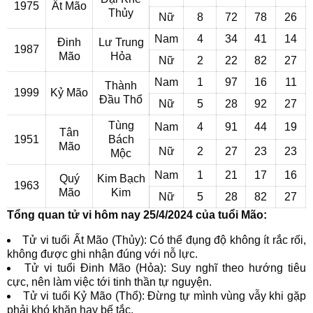
1975
Ất Mão
Thủy
Nữ
8
72
78
26
Nam
4
34
41
14
Đinh
Lư Trung
1987
Mão
Hỏa
Nữ
2
22
82
27
Nam
1
97
16
11
Thành
1999
Kỷ Mão
Đầu Thổ
Nữ
5
28
92
27
Tùng
Nam
4
91
44
19
Tân
1951
Bách
Mão
Nữ
2
27
23
23
Mộc
Nam
1
21
17
16
Quý
Kim Bạch
1963
Mão
Kim
Nữ
5
28
82
27
Tổng quan tử vi hôm nay 25/4/2024 của tuổi Mão:
Tử vi tuổi Ất Mão (Thủy): Có thể đụng độ không ít rắc rối,
không được ghi nhận đúng với nỗ lực.
Tử vi tuổi Đinh Mão (Hỏa): Suy nghĩ theo hướng tiêu
cực, nên làm việc tới tinh thần tự nguyện.
Tử vi tuổi Kỷ Mão (Thổ): Đừng tự mình vùng vẫy khi gặp
phải khó khăn hay bế tắc.