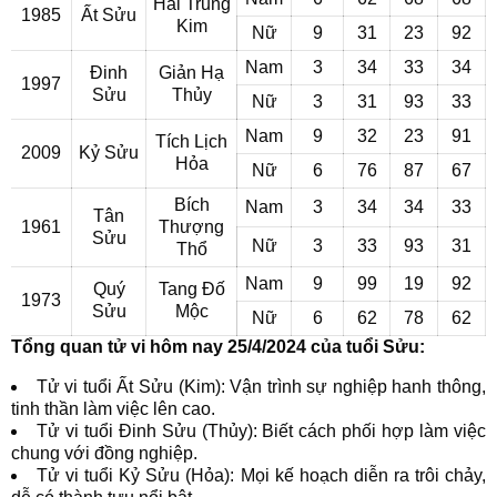
Hải Trung
1985
Ất Sửu
Kim
Nữ
9
31
23
92
Nam
3
34
33
34
Đinh
Giản Hạ
1997
Sửu
Thủy
Nữ
3
31
93
33
Nam
9
32
23
91
Tích Lịch
2009
Kỷ Sửu
Hỏa
Nữ
6
76
87
67
Bích
Nam
3
34
34
33
Tân
1961
Thượng
Sửu
Nữ
3
33
93
31
Thổ
Nam
9
99
19
92
Quý
Tang Đố
1973
Sửu
Mộc
Nữ
6
62
78
62
Tổng quan tử vi hôm nay 25/4/2024 của tuổi Sửu:
Tử vi tuổi Ất Sửu (Kim): Vận trình sự nghiệp hanh thông,
tinh thần làm việc lên cao.
Tử vi tuổi Đinh Sửu (Thủy): Biết cách phối hợp làm việc
chung với đồng nghiệp.
Tử vi tuổi Kỷ Sửu (Hỏa): Mọi kế hoạch diễn ra trôi chảy,