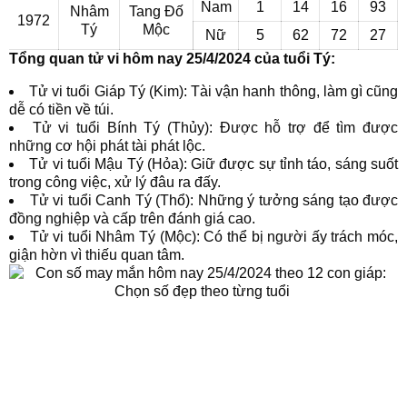
Nam
1
14
16
93
Nhâm
Tang Đố
1972
Tý
Mộc
Nữ
5
62
72
27
Tổng quan tử vi hôm nay 25/4/2024 của tuổi Tý:
Tử vi tuổi Giáp Tý (Kim): Tài vận hanh thông, làm gì cũng
dễ có tiền về túi.
Tử vi tuổi Bính Tý (Thủy): Được hỗ trợ để tìm được
những cơ hội phát tài phát lộc.
Tử vi tuổi Mậu Tý (Hỏa): Giữ được sự tỉnh táo, sáng suốt
trong công việc, xử lý đâu ra đấy.
Tử vi tuổi Canh Tý (Thổ): Những ý tưởng sáng tạo được
đồng nghiệp và cấp trên đánh giá cao.
Tử vi tuổi Nhâm Tý (Mộc): Có thể bị người ấy trách móc,
giận hờn vì thiếu quan tâm.