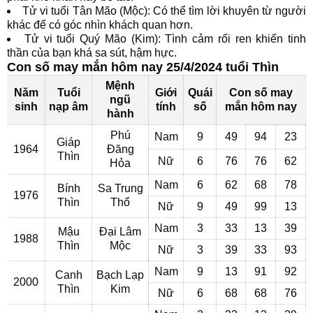
Tử vi tuổi Tân Mão (Mộc): Có thể tìm lời khuyên từ người
khác để có góc nhìn khách quan hơn.
Tử vi tuổi Quý Mão (Kim): Tình cảm rối ren khiến tinh
thần của bạn khá sa sút, hậm hực.
Con số may mắn hôm nay 25/4/2024 tuổi Thìn
Mệnh
Năm
Tuổi
Giới
Quái
Con số may
ngũ
sinh
nạp âm
tính
số
mắn hôm nay
hành
Phú
Nam
9
49
94
23
Giáp
1964
Đăng
Thìn
Nữ
6
76
76
62
Hỏa
Nam
6
62
68
78
Bính
Sa Trung
1976
Thìn
Thổ
Nữ
9
49
99
13
Nam
3
33
13
39
Mậu
Đại Lâm
1988
Thìn
Mộc
Nữ
3
39
33
93
Nam
9
13
91
92
Canh
Bạch Lạp
2000
Thìn
Kim
Nữ
6
68
68
76