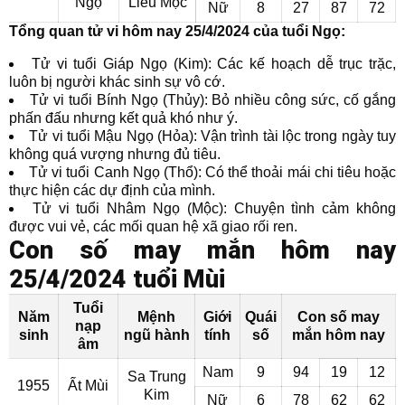
Ngọ
Liễu Mộc
Nữ
8
27
87
72
Tổng quan tử vi hôm nay 25/4/2024 của tuổi Ngọ:
Tử vi tuổi Giáp Ngọ (Kim): Các kế hoạch dễ trục trặc,
luôn bị người khác sinh sự vô cớ.
Tử vi tuổi Bính Ngọ (Thủy): Bỏ nhiều công sức, cố gắng
phấn đấu nhưng kết quả khó như ý.
Tử vi tuổi Mậu Ngọ (Hỏa): Vận trình tài lộc trong ngày tuy
không quá vượng nhưng đủ tiêu.
Tử vi tuổi Canh Ngọ (Thổ): Có thể thoải mái chi tiêu hoặc
thực hiện các dự định của mình.
Tử vi tuổi Nhâm Ngọ (Mộc): Chuyện tình cảm không
được vui vẻ, các mối quan hệ xã giao rối ren.
Con số may mắn hôm nay
25/4/2024 tuổi Mùi
Tuổi
Năm
Mệnh
Giới
Quái
Con số may
nạp
sinh
ngũ hành
tính
số
mắn hôm nay
âm
Nam
9
94
19
12
Sa Trung
1955
Ất Mùi
Kim
Nữ
6
78
62
62