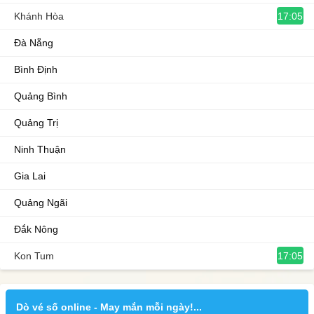
17:05
Khánh Hòa
Đà Nẵng
Bình Định
Quảng Bình
Quảng Trị
Ninh Thuận
Gia Lai
Quảng Ngãi
Đắk Nông
17:05
Kon Tum
Dò vé số online - May mắn mỗi ngày!...