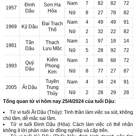
Nam
7
82
82
72
Đinh
Sơn Hạ
1957
Dậu
Hỏa
Nữ
8
27
78
82
Nam
4
49
49
91
Đại Trạch
1969
Kỷ Dậu
Thổ
Nữ
2
32
22
82
Nam
1
97
18
14
Tân
Thạch
1981
Dậu
Lựu Mộc
Nữ
5
28
92
72
Kiếm
Nam
7
86
68
72
Quý
1993
Phong
Dậu
Nữ
8
77
27
87
Kim
Tuyền
Nam
4
94
24
91
2005
Ất Dậu
Trung
Nữ
2
28
29
28
Thủy
Tổng quan tử vi hôm nay 25/4/2024 của tuổi Dậu:
Tử vi tuổi Ất Dậu (Thủy): Tinh thần làm việc sa sút, không
chú tâm, dễ mắc sai lầm.
Tử vi tuổi Đinh Dậu (Hỏa): Cách làm việc có thể nhận
không ít lời phàn nàn từ đồng nghiệp và cấp trên.