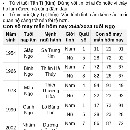
Tử vi tuổi Tân Tị (Kim): Đừng vội tin lời ai đó hoặc vì thấy
họ làm được mà cũng đâm đầu.
Tử vi tuổi Quý Tị (Thủy): Vận trình tình cảm kém sắc, mối
quan hệ càng trở nên tồi tệ hơn.
Con số may mắn hôm nay 25/4/2024 tuổi Ngọ
Năm
Tuổi
Mệnh
Giới
Quái
Con số may
sinh
nạp âm
ngũ hành
tính
số
mắn hôm nay
Nam
1
11
21
91
Giáp
Sa Trung
1954
Ngọ
Kim
Nữ
5
28
72
92
Nam
7
72
78
67
Bính
Thiên Hà
1966
Ngọ
Thủy
Nữ
8
82
26
67
Thiên
Nam
4
94
91
49
Mậu
1978
Thượng
Ngọ
Nữ
2
22
23
92
Hỏa
Nam
1
17
73
91
Canh
Lộ Bàng
1990
Ngọ
Thổ
Nữ
5
28
23
28
Nam
7
86
87
72
Nhâm
Dương
2002