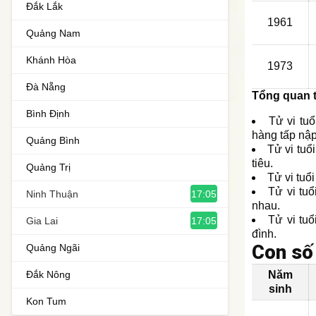
Đắk Lắk
1961
Quảng Nam
Khánh Hòa
1973
Đà Nẵng
Tổng quan t
Bình Định
Tử vi tu
hàng tấp nập
Quảng Bình
Tử vi tuổ
tiêu.
Quảng Trị
Tử vi tuổ
Tử vi tuổ
17:05
Ninh Thuận
nhau.
Tử vi tu
17:05
Gia Lai
đình.
Con số
Quảng Ngãi
Đắk Nông
Năm
sinh
Kon Tum