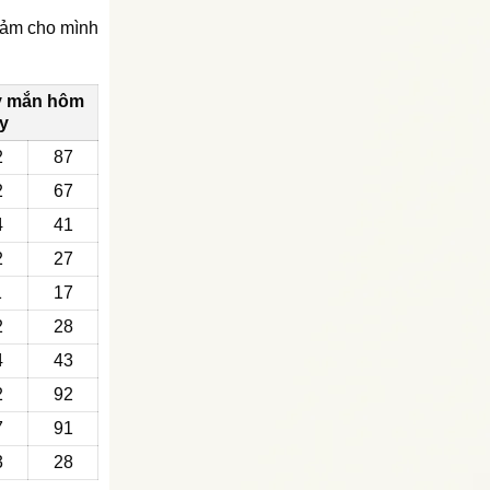
 cảm cho mình
y mắn hôm
y
2
87
2
67
4
41
2
27
1
17
2
28
4
43
2
92
7
91
3
28