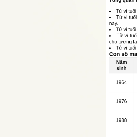
Tổng quan t
Tử vi tuổ
Tử vi tu
nay.
Tử vi tuổ
Tử vi tu
cho tương la
Tử vi tuổ
Con số ma
Năm
sinh
1964
1976
1988