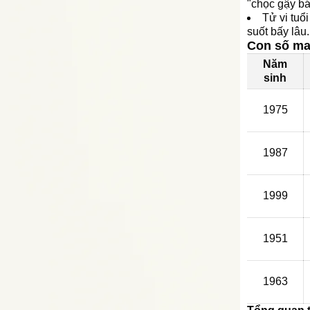
"chọc gậy bá
Tử vi tuổ
suốt bấy lâu
Con số ma
Năm
sinh
1975
1987
1999
1951
1963