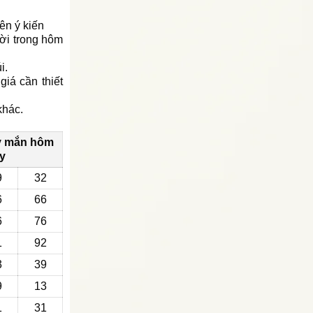
ên ý kiến
ời trong hôm
i.
iá cần thiết
khác.
y mắn hôm
y
9
32
6
66
6
76
1
92
3
39
9
13
1
31