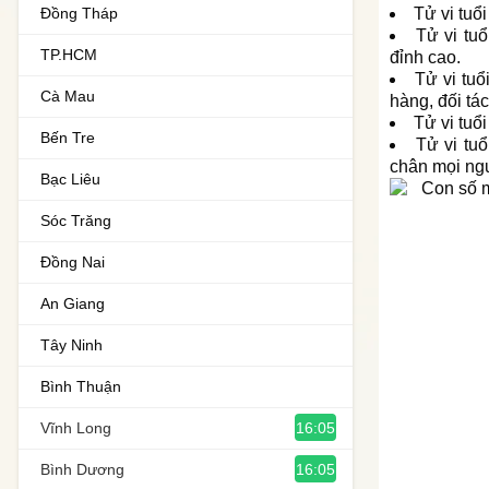
Đồng Tháp
Tử vi tuổ
Tử vi tuổ
TP.HCM
đỉnh cao.
Tử vi tu
Cà Mau
hàng, đối tác
Tử vi tuổ
Bến Tre
Tử vi tuổ
chân mọi ng
Bạc Liêu
Sóc Trăng
Đồng Nai
An Giang
Tây Ninh
Bình Thuận
16:05
Vĩnh Long
16:05
Bình Dương