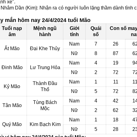
nh xe".
i Nhâm Dần (Kim): Nhận ra có người luôn lặng thầm dành tình
.
y mắn hôm nay 24/4/2024 tuổi Mão
Tuổi nạp
Mệnh ngũ
Giới
Quái
Con số ma
âm
hành
tính
số
na
Nam
7
26
6
Ất Mão
Đại Khe Thủy
Nữ
8
87
6
Nam
4
19
9
Đinh Mão
Lư Trung Hỏa
Nữ
2
72
7
Nam
1
11
1
Thành Đầu
Kỷ Mão
Thổ
Nữ
5
72
8
Nam
4
42
1
Tùng Bách
Tân Mão
Mộc
Nữ
2
62
3
Nam
1
18
4
Quý Mão
Kim Bạch Kim
Nữ
5
28
2