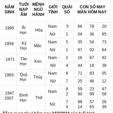
TUỔI
MỆNH
NĂM
GIỚI
QUÁI
CON SỐ MAY
NẠP
NGŨ
SINH
TÍNH
SỐ
MẮN
HÔM NAY
ÂM
HÀNH
Nam
5
66
78
20
Ất
1995
Hỏa
Hợi
Nữ
1
04
36
85
Nam
5
35
54
73
Kỷ
1959
Mộc
Hợi
Nữ
1
97
02
64
Nam
2
16
67
92
Tân
1971
Kim
Hợi
Nữ
4
44
19
38
Nam
8
71
83
05
Quý
1983
Thủy
Hợi
Nữ
7
25
46
12
8
59
23
47
Nam
1947
2
80
99
58
Đinh
Thổ
2007
Hợi
7
98
57
26
Nữ
4
14
65
39