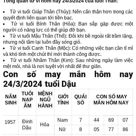
Tổng quan tử vi hôm nay 24/3/2024 của tuổi Thân:
Tử vi tuổi Giáp Thân (Thủy): Nên cẩn thận hơn trong các
quyết định liên quan tới tiền bạc.
Tử vi tuổi Bính Thân (Hỏa): Bạn sắp gặp được một
người có năng lực có thể giúp đỡ bạn.
Tử vi tuổi Mậu Thân (Thổ): Đôi khi bề ngoài rất trầm lặng,
nhưng nội tâm lại luôn đầy sóng gió.
Tử vi tuổi Canh Thân (Mộc): Có những việc bạn cần tỉ mỉ
và khó tính một chút thì mới thành công được.
Tử vi tuổi Nhâm Thân (Kim): Sau những ngày làm việc
mệt mỏi, nhà là nơi tuyệt vời nhất để thư giãn.
Con số may mắn hôm nay
24/3/2024 tuổi Dậu
TUỔI
MỆNH
NĂM
GIỚI
QUÁI
CON SỐ MAY
NẠP
NGŨ
SINH
TÍNH
SỐ
MẮN
HÔM NAY
ÂM
HÀNH
Nam
7
44
69
07
Đinh
1957
Hỏa
Dậu
Nữ
8
05
77
86