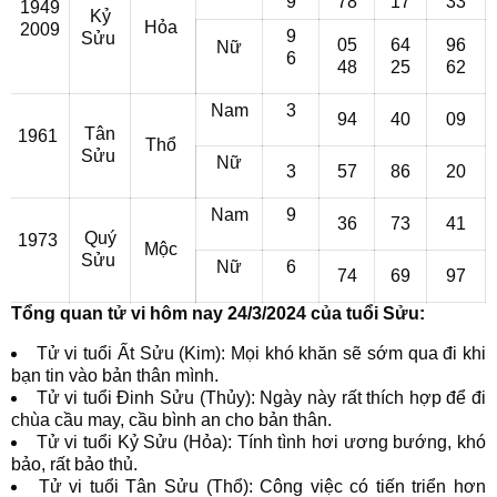
9
78
17
33
1949
Kỷ
Hỏa
2009
9
Sửu
05
64
96
Nữ
6
48
25
62
Nam
3
94
40
09
Tân
1961
Thổ
Sửu
Nữ
3
57
86
20
Nam
9
36
73
41
Quý
1973
Mộc
Sửu
Nữ
6
74
69
97
Tổng quan tử vi hôm nay 24/3/2024 của tuổi Sửu:
Tử vi tuổi Ất Sửu (Kim): Mọi khó khăn sẽ sớm qua đi khi
bạn tin vào bản thân mình.
Tử vi tuổi Đinh Sửu (Thủy): Ngày này rất thích hợp để đi
chùa cầu may, cầu bình an cho bản thân.
Tử vi tuổi Kỷ Sửu (Hỏa): Tính tình hơi ương bướng, khó
bảo, rất bảo thủ.
Tử vi tuổi Tân Sửu (Thổ): Công việc có tiến triển hơn