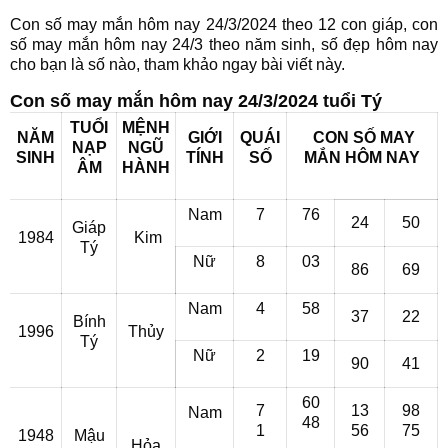
Con số may mắn hôm nay 24/3/2024 theo 12 con giáp, con
số may mắn hôm nay 24/3 theo năm sinh, số đẹp hôm nay
cho bạn là số nào, tham khảo ngay bài viết này.
Con số may mắn hôm nay 24/3/2024 tuổi Tý
TUỔI
MỆNH
NĂM
GIỚI
QUÁI
CON SỐ MAY
NẠP
NGŨ
SINH
TÍNH
SỐ
MẮN HÔM NAY
ÂM
HÀNH
Nam
7
76
24
50
Giáp
1984
Kim
Tý
Nữ
8
03
86
69
Nam
4
58
37
22
Bính
1996
Thủy
Tý
Nữ
2
19
90
41
60
7
13
98
Nam
48
1
56
75
1948
Mậu
Hỏa