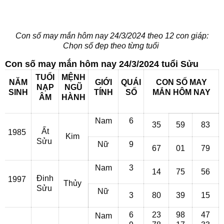
Con số may mắn hôm nay 24/3/2024 theo 12 con giáp:
Chọn số đẹp theo từng tuổi
Con số may mắn hôm nay 24/3/2024 tuổi Sửu
TUỔI
MỆNH
NĂM
GIỚI
QUÁI
CON SỐ MAY
NẠP
NGŨ
SINH
TÍNH
SỐ
MẮN
HÔM NAY
ÂM
HÀNH
Nam
6
35
59
83
Ất
1985
Kim
Sửu
Nữ
9
67
01
79
Nam
3
14
75
56
Đinh
1997
Thủy
Sửu
Nữ
3
80
39
15
6
23
98
47
Nam