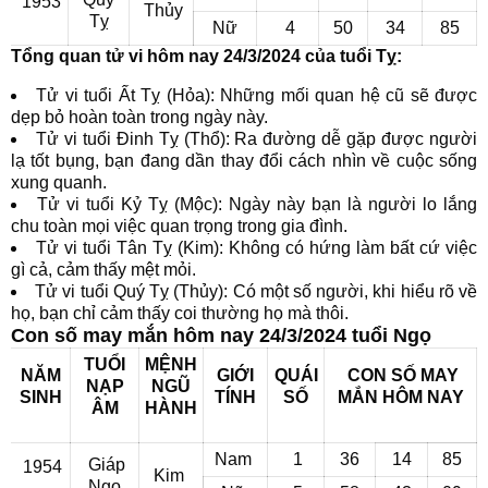
1953
Thủy
Tỵ
Nữ
4
50
34
85
Tổng quan tử vi hôm nay 24/3/2024 của tuổi Tỵ:
Tử vi tuổi Ất Tỵ (Hỏa): Những mối quan hệ cũ sẽ được
dẹp bỏ hoàn toàn trong ngày này.
Tử vi tuổi Đinh Tỵ (Thổ): Ra đường dễ gặp được người
lạ tốt bụng, bạn đang dần thay đổi cách nhìn về cuộc sống
xung quanh.
Tử vi tuổi Kỷ Tỵ (Mộc): Ngày này bạn là người lo lắng
chu toàn mọi việc quan trọng trong gia đình.
Tử vi tuổi Tân Tỵ (Kim): Không có hứng làm bất cứ việc
gì cả, cảm thấy mệt mỏi.
Tử vi tuổi Quý Tỵ (Thủy): Có một số người, khi hiểu rõ về
họ, bạn chỉ cảm thấy coi thường họ mà thôi.
Con số may mắn hôm nay 24/3/2024 tuổi Ngọ
TUỔI
MỆNH
NĂM
GIỚI
QUÁI
CON SỐ MAY
NẠP
NGŨ
SINH
TÍNH
SỐ
MẮN
HÔM NAY
ÂM
HÀNH
Nam
1
36
14
85
Giáp
1954
Kim
Ngọ