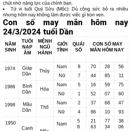
chút nhờ năng lực của chính bạn.
Tử vi tuổi Quý Sửu (Mộc): Dù công sức bỏ ra nhiều
nhưng hôm nay không làm được việc gì trọn vẹn.
Con số may mắn hôm nay
24/3/2024 tuổi Dần
TUỔI
MỆNH
NĂM
GIỚI
QUÁI
CON SỐ MAY
NẠP
NGŨ
SINH
TÍNH
SỐ
MẮN
HÔM NAY
ÂM
HÀNH
Nam
8
70
28
56
Giáp
1974
Thủy
Dần
Nữ
7
44
85
11
Nam
5
16
59
75
Bính
1986
Hỏa
Dần
Nữ
1
52
07
60
Nam
2
37
68
47
Mậu
1998
Thổ
Dần
Nữ
4
86
10
93
5
21
77
38
1950
Nam
8
63
34
06
Canh