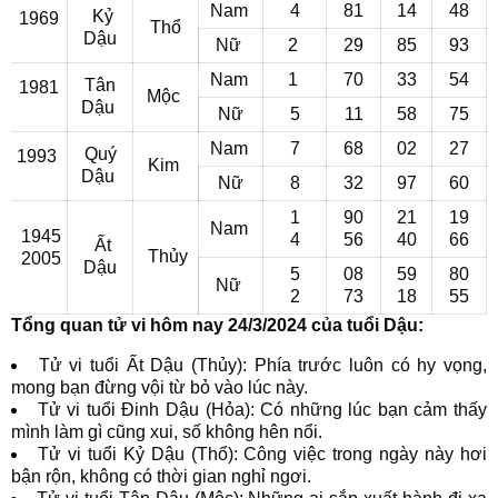
Nam
4
81
14
48
Kỷ
1969
Thổ
Dậu
Nữ
2
29
85
93
Nam
1
70
33
54
Tân
1981
Mộc
Dậu
Nữ
5
11
58
75
Nam
7
68
02
27
Quý
1993
Kim
Dậu
Nữ
8
32
97
60
1
90
21
19
Nam
1945
4
56
40
66
Ất
Thủy
2005
Dậu
5
08
59
80
Nữ
2
73
18
55
Tổng quan tử vi hôm nay 24/3/2024 của tuổi Dậu:
Tử vi tuổi Ất Dậu (Thủy): Phía trước luôn có hy vọng,
mong bạn đừng vội từ bỏ vào lúc này.
Tử vi tuổi Đinh Dậu (Hỏa): Có những lúc bạn cảm thấy
mình làm gì cũng xui, số không hên nổi.
Tử vi tuổi Kỷ Dậu (Thổ): Công việc trong ngày này hơi
bận rộn, không có thời gian nghỉ ngơi.