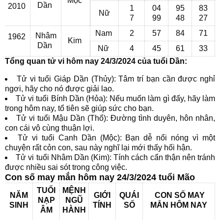
Mộc
Dần
2010
1
04
95
83
Nữ
7
99
48
27
Nam
2
57
84
71
Nhâm
1962
Kim
Dần
Nữ
4
45
61
33
Tổng quan tử vi hôm nay 24/3/2024 của tuổi Dần:
Tử vi tuổi Giáp Dần (Thủy): Tâm trí bạn cần được nghỉ
ngơi, hãy cho nó được giải lao.
Tử vi tuổi Bính Dần (Hỏa): Nếu muốn làm gì đấy, hãy làm
trong hôm nay, tổ tiên sẽ giúp sức cho bạn.
Tử vi tuổi Mậu Dần (Thổ): Đường tình duyên, hôn nhân,
con cái vô cùng thuận lợi.
Tử vi tuổi Canh Dần (Mộc): Bạn dễ nổi nóng vì một
chuyện rất cỏn con, sau này nghĩ lại mới thấy hối hận.
Tử vi tuổi Nhâm Dần (Kim): Tính cách cẩn thận nên tránh
được nhiều sai sót trong công việc.
Con số may mắn hôm nay 24/3/2024 tuổi Mão
TUỔI
MỆNH
NĂM
GIỚI
QUÁI
CON SỐ MAY
NẠP
NGŨ
SINH
TÍNH
SỐ
MẮN
HÔM NAY
ÂM
HÀNH