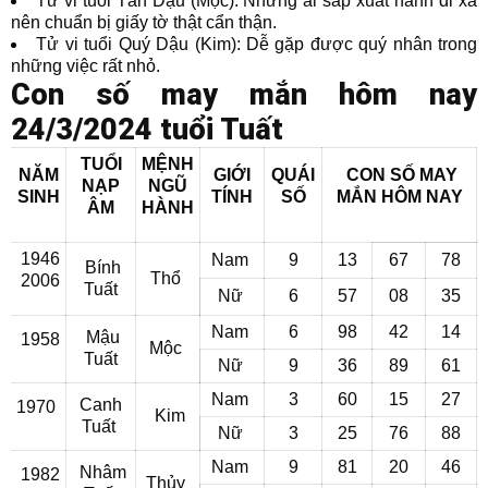
Tử vi tuổi Tân Dậu (Mộc): Những ai sắp xuất hành đi xa
nên chuẩn bị giấy tờ thật cẩn thận.
Tử vi tuổi Quý Dậu (Kim): Dễ gặp được quý nhân trong
những việc rất nhỏ.
Con số may mắn hôm nay
24/3/2024 tuổi Tuất
TUỔI
MỆNH
NĂM
GIỚI
QUÁI
CON SỐ MAY
NẠP
NGŨ
SINH
TÍNH
SỐ
MẮN
HÔM NAY
ÂM
HÀNH
1946
Nam
9
13
67
78
Bính
Thổ
2006
Tuất
Nữ
6
57
08
35
Nam
6
98
42
14
Mậu
1958
Mộc
Tuất
Nữ
9
36
89
61
Nam
3
60
15
27
Canh
1970
Kim
Tuất
Nữ
3
25
76
88
Nam
9
81
20
46
Nhâm
1982
Thủy