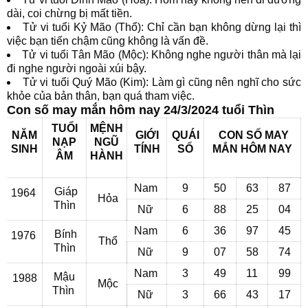
dài, coi chừng bị mất tiền.
Tử vi tuổi Kỷ Mão (Thổ): Chỉ cần bạn không dừng lại thì
việc bạn tiến chậm cũng không là vấn đề.
Tử vi tuổi Tân Mão (Mộc): Không nghe người thân mà lại
đi nghe người ngoài xúi bậy.
Tử vi tuổi Quý Mão (Kim): Làm gì cũng nên nghĩ cho sức
khỏe của bản thân, bạn quá tham việc.
Con số may mắn hôm nay 24/3/2024 tuổi Thìn
TUỔI
MỆNH
NĂM
GIỚI
QUÁI
CON SỐ MAY
NẠP
NGŨ
SINH
TÍNH
SỐ
MẮN
HÔM NAY
ÂM
HÀNH
Nam
9
50
63
87
Giáp
1964
Hỏa
Thìn
Nữ
6
88
25
04
Nam
6
36
97
45
Bính
1976
Thổ
Thìn
Nữ
9
07
58
74
Nam
3
49
11
99
Mậu
1988
Mộc
Thìn
Nữ
3
66
43
17