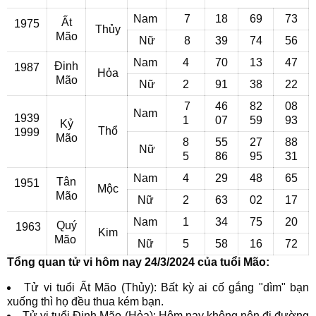
Nam
7
18
69
73
Ất
1975
Thủy
Mão
Nữ
8
39
74
56
Nam
4
70
13
47
Đinh
1987
Hỏa
Mão
Nữ
2
91
38
22
7
46
82
08
Nam
1939
1
07
59
93
Kỷ
Thổ
1999
Mão
8
55
27
88
Nữ
5
86
95
31
Nam
4
29
48
65
Tân
1951
Mộc
Mão
Nữ
2
63
02
17
Nam
1
34
75
20
Quý
1963
Kim
Mão
Nữ
5
58
16
72
Tổng quan tử vi hôm nay 24/3/2024 của tuổi Mão:
Tử vi tuổi Ất Mão (Thủy): Bất kỳ ai cố gắng "dìm" bạn
xuống thì họ đều thua kém bạn.
Tử vi tuổi Đinh Mão (Hỏa): Hôm nay không nên đi đường