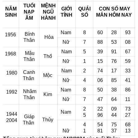
TUỔI
MỆNH
NĂM
GIỚI
QUÁI
CON SỐ MAY
NẠP
NGŨ
SINH
TÍNH
SỐ
MẮN
HÔM NAY
ÂM
HÀNH
Nam
8
60
28
93
Bính
1956
Hỏa
Thân
Nữ
7
88
53
08
Nam
5
39
91
67
Mậu
1968
Thổ
Thân
Nữ
1
15
76
59
Nam
2
74
17
33
Canh
1980
Mộc
Thân
Nữ
4
06
85
41
Nam
8
50
38
86
Nhâm
1992
Kim
Thân
Nữ
7
47
64
11
2
22
09
73
Nam
1944
5
96
44
27
Giáp
Thủy
2004
Thân
4
54
75
68
Nữ
1
81
37
13