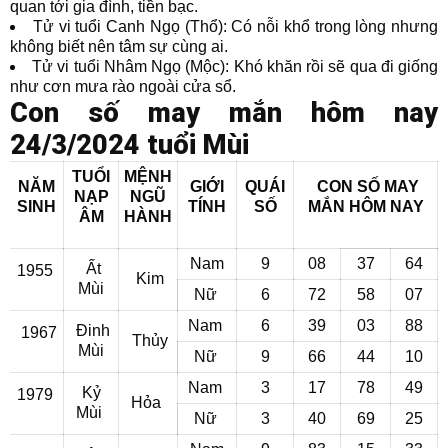
quan tới gia đình, tiền bạc.
Tử vi tuổi Canh Ngọ (Thổ): Có nỗi khổ trong lòng nhưng
không biết nên tâm sự cùng ai.
Tử vi tuổi Nhâm Ngọ (Mộc): Khó khăn rồi sẽ qua đi giống
như cơn mưa rào ngoài cửa sổ.
Con số may mắn hôm nay
24/3/2024 tuổi Mùi
TUỔI
MỆNH
NĂM
GIỚI
QUÁI
CON SỐ MAY
NẠP
NGŨ
SINH
TÍNH
SỐ
MẮN
HÔM NAY
ÂM
HÀNH
Nam
9
08
37
64
Ất
1955
Kim
Mùi
Nữ
6
72
58
07
Nam
6
39
03
88
Đinh
1967
Thủy
Mùi
Nữ
9
66
44
10
Nam
3
17
78
49
Kỷ
1979
Hỏa
Mùi
Nữ
3
40
69
25