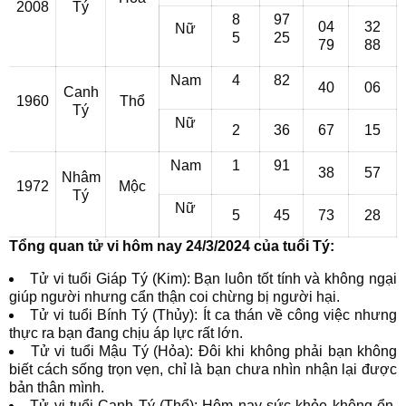
2008
Tý
8
97
04
32
Nữ
5
25
79
88
Nam
4
82
40
06
Canh
1960
Thổ
Tý
Nữ
2
36
67
15
Nam
1
91
38
57
Nhâm
1972
Mộc
Tý
Nữ
5
45
73
28
Tổng quan tử vi hôm nay 24/3/2024 của tuổi Tý:
Tử vi tuổi Giáp Tý (Kim): Bạn luôn tốt tính và không ngại
giúp người nhưng cẩn thận coi chừng bị người hại.
Tử vi tuổi Bính Tý (Thủy): Ít ca thán về công việc nhưng
thực ra bạn đang chịu áp lực rất lớn.
Tử vi tuổi Mậu Tý (Hỏa): Đôi khi không phải bạn không
biết cách sống trọn vẹn, chỉ là bạn chưa nhìn nhận lại được
bản thân mình.
Tử vi tuổi Canh Tý (Thổ): Hôm nay sức khỏe không ổn,