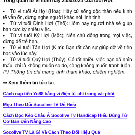
Tổng quan tử vi hôm nay 24/3/2024 của tuổi Hợi:
Tử vi tuổi Ất Hợi (Hỏa): Hãy cứ sống độc thân nếu kinh
tế vẫn ổn, đừng nghe người khác nói linh tinh.
Tử vi tuổi Đinh Hợi (Thổ): Hôm nay người nhà sẽ giúp
bạn cực kỳ nhiều việc.
Tử vi tuổi Kỷ Hợi (Mộc): Nên chủ động trong mọi việc,
đừng để trễ hẹn.
Tử vi tuổi Tân Hợi (Kim): Bạn rất cần sự giúp đỡ về tiền
bạc vào lúc này.
Tử vi tuổi Quý Hợi (Thủy): Có rất nhiều việc bạn đã nhìn
thấu, chỉ là không muốn so đo, càng không muốn tranh luận.
(*) Thông tin chỉ mang tính tham khảo, chiêm nghiệm.
⇒ Xem thêm tin tức tại:
Cách nạp tiền Yo88 bằng ví điện tử chỉ trong vài phút
Mẹo Theo Dõi Socolive TV Dễ Hiểu
Cách Đọc Kèo Châu Á Socolive Tv Handicap Hiểu Đúng Từ
Cơ Bản Đến Nâng Cao
Socolive TV Là Gì Và Cách Theo Dõi Hiệu Quả