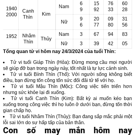
6
15
76
60
Nam
1940
9
92
33
28
Canh
Kim
2000
Thìn
9
20
09
31
Nữ
6
77
80
56
Nam
3
67
94
83
Nhâm
1952
Thủy
Thìn
Nữ
3
39
42
05
Tổng quan tử vi hôm nay 24/3/2024 của tuổi Thìn:
Tử vi tuổi Giáp Thìn (Hỏa): Đừng mong cầu mọi người
sẽ giúp đỡ bạn trong ngày này, tốt nhất là tự lực cánh sinh.
Tử vi tuổi Bính Thìn (Thổ): Với người sống không biết
điều, bạn đừng tốn công tốn sức đối đãi tử tế với họ.
Tử vi tuổi Mậu Thìn (Mộc): Công việc tiến triển hơn
nhưng sức khỏe lại đi xuống.
Tử vi tuổi Canh Thìn (Kim): Bất kỳ ai muốn kéo bạn
xuống trong công việc thì họ luôn ở dưới bạn, đừng tốn thời
gian chấp họ.
Tử vi tuổi Nhâm Thìn (Thủy): Bạn đang sắp mắc phải một
lỗi sai lớn do sự hấp tấp của bản thân.
Con số may mắn hôm nay