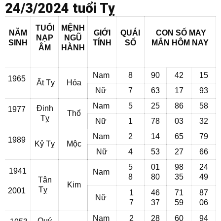
24/3/2024 tuổi Tỵ
TUỔI
MỆNH
NĂM
GIỚI
QUÁI
CON SỐ MAY
NẠP
NGŨ
SINH
TÍNH
SỐ
MẮN
HÔM NAY
ÂM
HÀNH
Nam
8
90
42
15
1965
Ất Tỵ
Hỏa
Nữ
7
63
17
93
Nam
5
25
86
58
Đinh
1977
Thổ
Tỵ
Nữ
1
78
03
32
Nam
2
14
65
79
1989
Kỷ Tỵ
Mộc
Nữ
4
53
27
66
5
01
98
24
1941
Nam
8
80
35
49
Tân
Kim
Tỵ
2001
1
46
71
87
Nữ
7
37
59
06
Nam
2
28
60
94
Quý