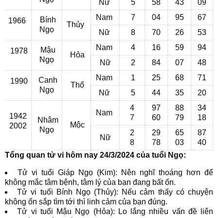
Nữ
5
58
43
09
Nam
7
04
95
67
Bính
1966
Thủy
Ngọ
Nữ
8
70
26
53
Nam
4
16
59
94
Mậu
1978
Hỏa
Ngọ
Nữ
2
84
07
48
Nam
1
25
68
71
Canh
1990
Thổ
Ngọ
Nữ
5
44
35
20
4
97
88
34
Nam
1942
7
60
79
18
Nhâm
Mộc
2002
Ngọ
2
29
65
87
Nữ
8
78
03
40
Tổng quan tử vi hôm nay 24/3/2024 của tuổi Ngọ:
Tử vi tuổi Giáp Ngọ (Kim): Nên nghĩ thoáng hơn để
không mắc tâm bệnh, tâm lý của bạn đang bất ổn.
Tử vi tuổi Bính Ngọ (Thủy): Nếu cảm thấy có chuyện
không ổn sắp tìm tới thì linh cảm của bạn đúng.
Tử vi tuổi Mậu Ngọ (Hỏa): Lo lắng nhiều vấn đề liên