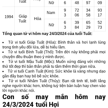
Tuất
Nữ
6
48
97
09
9
72
34
93
Nam
3
06
58
17
Giáp
1994
Hỏa
Tuất
6
39
65
52
Nữ
3
84
29
73
Tổng quan tử vi hôm nay 24/3/2024 của tuổi Tuất:
Tử vi tuổi Giáp Tuất (Hỏa): Bình thản và hơi lạnh lùng
trong tình yêu đôi lứa, dễ bị hiểu lầm.
Tử vi tuổi Bính Tuất (Thổ): Trên đời này không phải mọi
chuyện đều thuận theo ý mình được.
Tử vi tuổi Mậu Tuất (Mộc): Muốn xứng đáng với những
thứ tốt đẹp thì bản thân phải tu tâm thêm thời gian nữa.
Tử vi tuổi Canh Tuất (Kim): Sức khỏe là vàng nhưng dạo
gần đây bạn hay bỏ bê sức khỏe.
Tử vi tuổi Nhâm Tuất (Thủy): Bạn rất tinh tế, biết lắng
nghe người khác hơn, không tuỳ tiện bàn luận hay chen vào
lời người khác nói.
Con số may mắn hôm nay
24/3/2024 tuổi Hợi