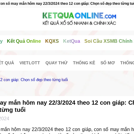
on số may mắn hôm nay 22/3/2024 theo 12 con giáp: Chọn số đẹp theo từng tu
y
Kết Quả Online
KQXS
KetQua
Soi Cầu XSMB Chính
ẾT QUẢ
VIETLOTT
QUAY THỬ
THỐNG KÊ
SỔ MƠ
THỐNG
 con giáp: Chọn số đẹp theo từng tuổi
ay mắn hôm nay 22/3/2024 theo 12 con giáp: C
từng tuổi
/2024
mắn hôm nay 22/3/2024 theo 12 con giáp, con số may mắn 