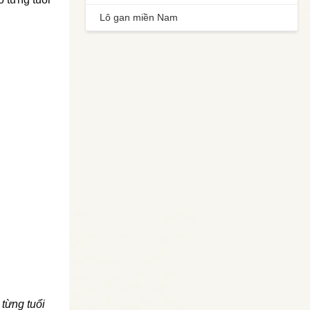
Lô gan miền Nam
 từng tuổi