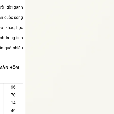
gười đời ganh
bạn cuộc sống
ười khác, học
nh trong tình
ăn quá nhiều
 MẮN
HÔM
96
70
14
49