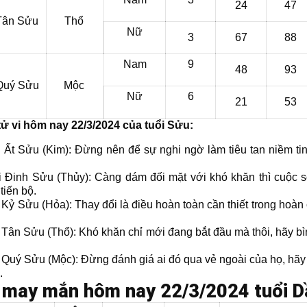
24
47
Tân Sửu
Thổ
Nữ
3
67
88
Nam
9
48
93
Quý Sửu
Mộc
Nữ
6
21
53
ử vi hôm nay 22/3/2024 của tuổi Sửu:
i Ất Sửu (Kim): Đừng nên để sự nghi ngờ làm tiêu tan niềm ti
ổi Đinh Sửu (Thủy): Càng dám đối mặt với khó khăn thì cuộc 
tiến bộ.
i Kỷ Sửu (Hỏa): Thay đổi là điều hoàn toàn cần thiết trong hoàn 
i Tân Sửu (Thổ): Khó khăn chỉ mới đang bắt đầu mà thôi, hãy bì
i Quý Sửu (Mộc): Đừng đánh giá ai đó qua vẻ ngoài của họ, hãy
.
 may mắn hôm nay 22/3/2024 tuổi D