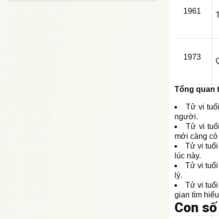
1961
1973
Tổng quan t
Tử vi tuổ
người.
Tử vi tu
mới càng có 
Tử vi tuổ
lúc này.
Tử vi tuổ
lý.
Tử vi tuổ
gian tìm hiểu
Con số