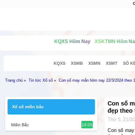
C
KQXS Hôm Nay
XSKTMN Hôm Na
KQXS
XSMB
XSMN
XSMT
SỔ K
Trang chủ
»
Tin tức Xổ số
»
Con số may mắn hôm nay 22/3/2024 theo 12
Con số m
Xổ số miền bắc
đẹp theo 
Thứ 5, 21/3
18:05
Miền Bắc
Con số may 