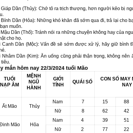
i Giáp Dần (Thủy): Chớ tỏ ra trịch thượng, hơn người kẻo bị n
u.
i Bính Dần (Hỏa): Những khó khăn đã sớm qua đi, trả lại cho 
 bạn muốn.
i Mậu Dần (Thổ): Tránh nói ra những chuyện không hay của ng
mật cho họ.
i Canh Dần (Mộc): Vấn đề sẽ sớm được xử lý, hãy giữ bình tĩ
hé.
ổi Nhâm Dần (Kim): Ăn uống cũng phải thận trọng, không nên 
tiêu.
y mắn hôm nay 22/3/2024 tuổi Mão
MỆNH
TUỔI
GIỚI
CON SỐ MAY
NGŨ
QUÁI SỐ
NẠP ÂM
TÍNH
NAY
HÀNH
Nam
7
15
88
Ất Mão
Thủy
Nữ
8
62
42
Nam
4
39
51
Đinh Mão
Hỏa
Nữ
2
77
22