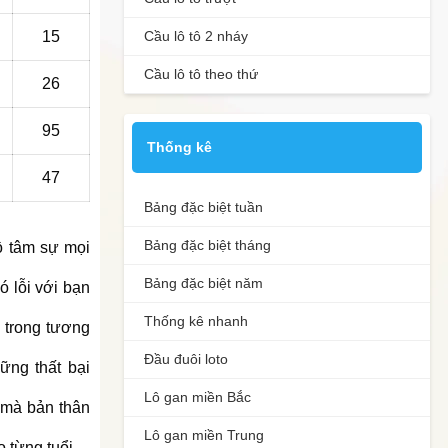
Cầu lô tô 2 nháy
15
Cầu lô tô theo thứ
26
95
Thống kê
47
Bảng đặc biệt tuần
Bảng đặc biệt tháng
hồ tâm sự mọi
Bảng đặc biệt năm
ó lỗi với bạn
Thống kê nhanh
h trong tương
Đầu đuôi loto
ững thất bại
Lô gan miền Bắc
 mà bản thân
Lô gan miền Trung