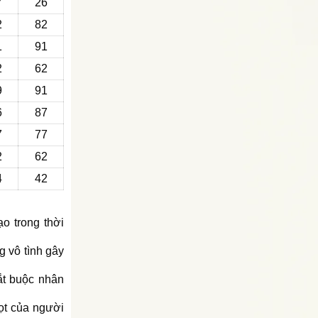
7
26
2
82
1
91
2
62
9
91
6
87
7
77
2
62
4
42
o trong thời
g vô tình gây
ắt buộc nhân
gọt của người