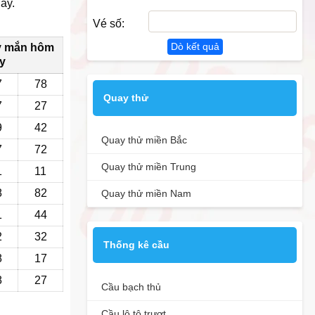
ày.
Vé số:
Dò kết quả
y mắn hôm
y
7
78
Quay thử
7
27
9
42
Quay thử miền Bắc
7
72
Quay thử miền Trung
1
11
8
82
Quay thử miền Nam
1
44
2
32
Thống kê cầu
8
17
8
27
Cầu bạch thủ
Cầu lô tô trượt