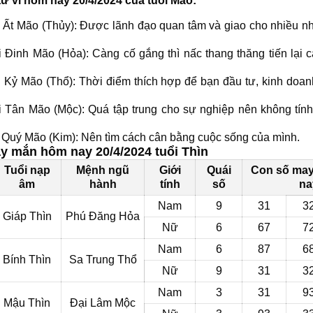
ử vi hôm nay 20/4/2024 của tuổi Mão:
i Ất Mão (Thủy): Được lãnh đạo quan tâm và giao cho nhiều n
i Đinh Mão (Hỏa): Càng cố gắng thì nấc thang thăng tiến lại
i Kỷ Mão (Thổ): Thời điểm thích hợp để bạn đầu tư, kinh doan
ổi Tân Mão (Mộc): Quá tập trung cho sự nghiệp nên không tín
i Quý Mão (Kim): Nên tìm cách cân bằng cuộc sống của mình.
y mắn hôm nay 20/4/2024 tuổi Thìn
Tuổi nạp
Mệnh ngũ
Giới
Quái
Con số ma
âm
hành
tính
số
na
Nam
9
31
3
Giáp Thìn
Phú Đăng Hỏa
Nữ
6
67
7
Nam
6
87
6
Bính Thìn
Sa Trung Thổ
Nữ
9
31
3
Nam
3
31
9
Mậu Thìn
Đại Lâm Mộc