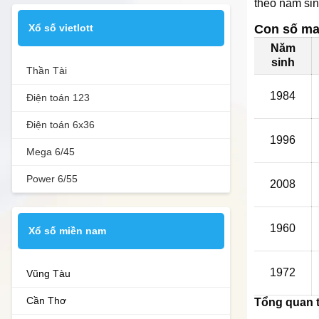
theo năm sin
Xổ số vietlott
Con số ma
Năm
sinh
Thần Tài
1984
Điện toán 123
Điện toán 6x36
1996
Mega 6/45
Power 6/55
2008
1960
Xổ số miền nam
1972
Vũng Tàu
Cần Thơ
Tổng quan t