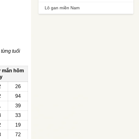
Lô gan miền Nam
 từng tuổi
y mắn hôm
y
2
26
2
94
1
39
3
33
2
19
8
72