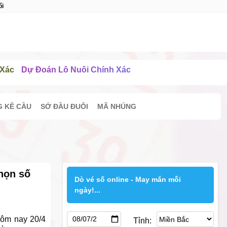
ổi
 Xác
Dự Đoán Lô Nuôi Chính Xác
 KÊ CẦU
SỚ ĐẦU ĐUÔI
MÃ NHÚNG
họn số
Dò vé số online - May mắn mỗi
ngày!...
hôm nay 20/4
Tỉnh: