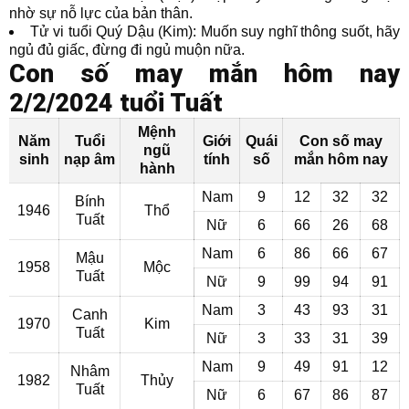
nhờ sự nỗ lực của bản thân.
Tử vi tuổi Quý Dậu (Kim): Muốn suy nghĩ thông suốt, hãy
ngủ đủ giấc, đừng đi ngủ muộn nữa.
Con số may mắn hôm nay
2/2/2024 tuổi Tuất
Mệnh
Năm
Tuổi
Giới
Quái
Con số may
ngũ
sinh
nạp âm
tính
số
mắn hôm nay
hành
Nam
9
12
32
32
Bính
1946
Thổ
Tuất
Nữ
6
66
26
68
Nam
6
86
66
67
Mậu
1958
Mộc
Tuất
Nữ
9
99
94
91
Nam
3
43
93
31
Canh
1970
Kim
Tuất
Nữ
3
33
31
39
Nam
9
49
91
12
Nhâm
1982
Thủy
Tuất
Nữ
6
67
86
87