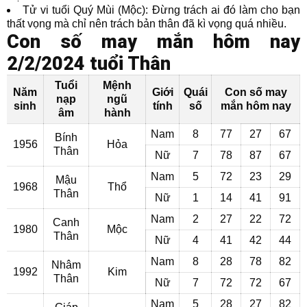
Tử vi tuổi Quý Mùi (Mộc): Đừng trách ai đó làm cho bạn
thất vọng mà chỉ nên trách bản thân đã kì vọng quá nhiều.
Con số may mắn hôm nay
2/2/2024 tuổi Thân
Tuổi
Mệnh
Năm
Giới
Quái
Con số may
nạp
ngũ
sinh
tính
số
mắn hôm nay
âm
hành
Nam
8
77
27
67
Bính
1956
Hỏa
Thân
Nữ
7
78
87
67
Nam
5
72
23
29
Mậu
1968
Thổ
Thân
Nữ
1
14
41
91
Nam
2
27
22
72
Canh
1980
Mộc
Thân
Nữ
4
41
42
44
Nam
8
28
78
82
Nhâm
1992
Kim
Thân
Nữ
7
72
72
67
Nam
5
28
27
82