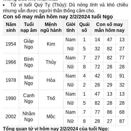
Tử vi tuổi Quý Tỵ (Thủy): Dù nóng tính và khó chiều
nhưng vẫn được người thân thông cảm cho.
Con số may mắn hôm nay 2/2/2024 tuổi Ngọ
Năm
Tuổi
Mệnh
Giới
Quái
Con số may
sinh
nạp âm
ngũ hành
tính
số
mắn hôm nay
Nam
1
14
47
13
Giáp
1954
Kim
Ngọ
Nữ
5
32
82
27
Nam
7
27
82
77
Bính
1966
Thủy
Ngọ
Nữ
8
72
28
28
Nam
4
42
91
91
Mậu
1978
Hỏa
Ngọ
Nữ
2
26
29
32
Nam
1
47
13
13
Canh
1990
Thổ
Ngọ
Nữ
5
82
28
28
Nam
7
77
86
68
Nhâm
2002
Mộc
Ngọ
Nữ
8
28
27
87
Tổng quan tử vi hôm nay 2/2/2024 của tuổi Ngọ: