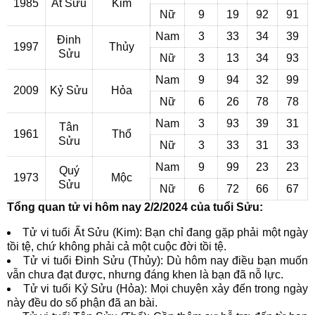
1985
Ất Sửu
Kim
Nữ
9
19
92
91
Nam
3
33
34
39
Đinh
1997
Thủy
Sửu
Nữ
3
13
34
93
Nam
9
94
32
99
2009
Kỷ Sửu
Hỏa
Nữ
6
26
78
78
Nam
3
93
39
31
Tân
1961
Thổ
Sửu
Nữ
3
33
31
33
Nam
9
99
23
23
Quý
1973
Mộc
Sửu
Nữ
6
72
66
67
Tổng quan tử vi hôm nay 2/2/2024 của tuổi Sửu:
Tử vi tuổi Ất Sửu (Kim): Bạn chỉ đang gặp phải một ngày
tồi tệ, chứ không phải cả một cuộc đời tồi tệ.
Tử vi tuổi Đinh Sửu (Thủy): Dù hôm nay điều bạn muốn
vẫn chưa đạt được, nhưng đáng khen là bạn đã nỗ lực.
Tử vi tuổi Kỷ Sửu (Hỏa): Mọi chuyện xảy đến trong ngày
này đều do số phận đã an bài.