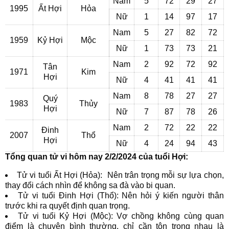
Nam
5
72
29
27
1995
Ất Hợi
Hỏa
Nữ
1
14
97
17
Nam
5
27
82
72
1959
Kỷ Hợi
Mộc
Nữ
1
73
73
21
Nam
2
92
72
92
Tân
1971
Kim
Hợi
Nữ
4
41
41
41
Nam
8
78
27
27
Quý
1983
Thủy
Hợi
Nữ
7
87
78
26
Nam
2
72
22
22
Đinh
2007
Thổ
Hợi
Nữ
4
24
94
43
Tổng quan tử vi hôm nay 2/2/2024 của tuổi Hợi:
Tử vi tuổi Ất Hợi (Hỏa): Nên trân trọng mỗi sự lựa chọn,
thay đổi cách nhìn để không sa đà vào bi quan.
Tử vi tuổi Đinh Hợi (Thổ): Nên hỏi ý kiến người thân
trước khi ra quyết định quan trọng.
Tử vi tuổi Kỷ Hợi (Mộc): Vợ chồng không cùng quan
điểm là chuyện bình thường, chỉ cần tôn trọng nhau là