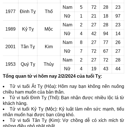
Nam
5
72
28
23
1977
Đinh Tỵ
Thổ
Nữ
1
21
18
97
Nam
2
27
28
23
1989
Kỷ Tỵ
Mộc
Nữ
4
42
94
14
Nam
8
27
77
26
2001
Tân Tỵ
Kim
Nữ
7
72
67
27
Nam
2
27
72
28
1953
Quý Tỵ
Thủy
Nữ
4
19
43
44
Tổng quan tử vi hôm nay 2/2/2024 của tuổi Tỵ:
Tử vi tuổi Ất Tỵ (Hỏa): Hôm nay bạn không nên nuông
chiều ham muốn của bản thân.
Tử vi tuổi Đinh Tỵ (Thổ): Bạn nhận được nhiều lộc lá từ
khách hàng.
Tử vi tuổi Kỷ Tỵ (Mộc): Kỷ luật làm nên sức mạnh, tiểu
nhân muốn hại được bạn cũng khó.
Tử vi tuổi Tân Tỵ (Kim): Vợ chồng dễ có xích mích từ
những điều nhỏ nhặt nhất.