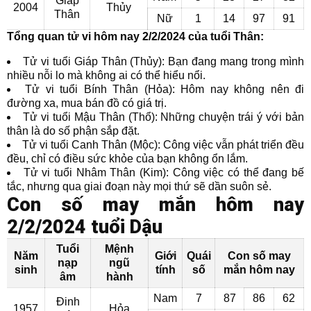
Giáp
2004
Thủy
Thân
Nữ
1
14
97
91
Tổng quan tử vi hôm nay 2/2/2024 của tuổi Thân:
Tử vi tuổi Giáp Thân (Thủy): Bạn đang mang trong mình
nhiều nỗi lo mà không ai có thể hiểu nổi.
Tử vi tuổi Bính Thân (Hỏa): Hôm nay không nên đi
đường xa, mua bán đồ có giá trị.
Tử vi tuổi Mậu Thân (Thổ): Những chuyện trái ý với bản
thân là do số phận sắp đặt.
Tử vi tuổi Canh Thân (Mộc): Công việc vẫn phát triển đều
đều, chỉ có điều sức khỏe của bạn không ổn lắm.
Tử vi tuổi Nhâm Thân (Kim): Công việc có thể đang bế
tắc, nhưng qua giai đoạn này mọi thứ sẽ dần suôn sẻ.
Con số may mắn hôm nay
2/2/2024 tuổi Dậu
Tuổi
Mệnh
Năm
Giới
Quái
Con số may
nạp
ngũ
sinh
tính
số
mắn hôm nay
âm
hành
Nam
7
87
86
62
Đinh
1957
Hỏa