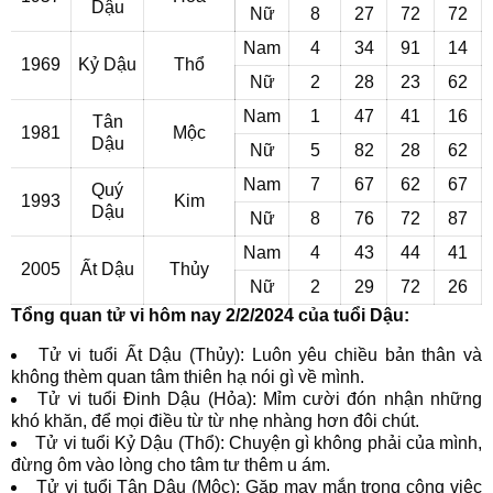
Dậu
Nữ
8
27
72
72
Nam
4
34
91
14
1969
Kỷ Dậu
Thổ
Nữ
2
28
23
62
Nam
1
47
41
16
Tân
1981
Mộc
Dậu
Nữ
5
82
28
62
Nam
7
67
62
67
Quý
1993
Kim
Dậu
Nữ
8
76
72
87
Nam
4
43
44
41
2005
Ất Dậu
Thủy
Nữ
2
29
72
26
Tổng quan tử vi hôm nay 2/2/2024 của tuổi Dậu:
Tử vi tuổi Ất Dậu (Thủy): Luôn yêu chiều bản thân và
không thèm quan tâm thiên hạ nói gì về mình.
Tử vi tuổi Đinh Dậu (Hỏa): Mỉm cười đón nhận những
khó khăn, để mọi điều từ từ nhẹ nhàng hơn đôi chút.
Tử vi tuổi Kỷ Dậu (Thổ): Chuyện gì không phải của mình,
đừng ôm vào lòng cho tâm tư thêm u ám.
Tử vi tuổi Tân Dậu (Mộc): Gặp may mắn trong công việc