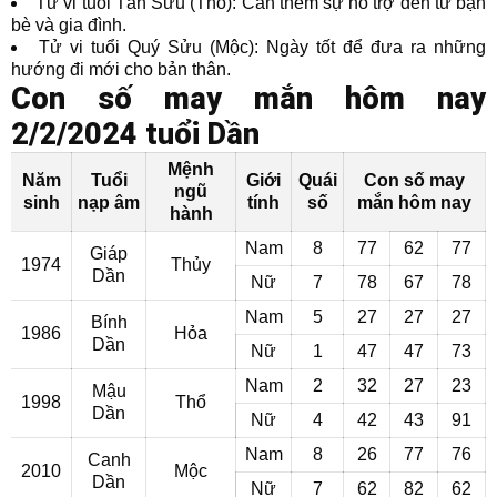
Tử vi tuổi Tân Sửu (Thổ): Cần thêm sự hỗ trợ đến từ bạn
bè và gia đình.
Tử vi tuổi Quý Sửu (Mộc): Ngày tốt để đưa ra những
hướng đi mới cho bản thân.
Con số may mắn hôm nay
2/2/2024 tuổi Dần
Mệnh
Năm
Tuổi
Giới
Quái
Con số may
ngũ
sinh
nạp âm
tính
số
mắn hôm nay
hành
Nam
8
77
62
77
Giáp
1974
Thủy
Dần
Nữ
7
78
67
78
Nam
5
27
27
27
Bính
1986
Hỏa
Dần
Nữ
1
47
47
73
Nam
2
32
27
23
Mậu
1998
Thổ
Dần
Nữ
4
42
43
91
Nam
8
26
77
76
Canh
2010
Mộc
Dần
Nữ
7
62
82
62