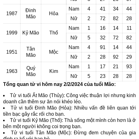
Nam
4
41
34
44
Đinh
1987
Hỏa
Mão
Nữ
2
72
82
28
Nam
1
16
14
11
1999
Kỷ Mão
Thổ
Nữ
5
32
72
82
Nam
4
91
14
44
Tân
1951
Mộc
Mão
Nữ
2
28
92
29
Nam
1
17
21
93
Quý
1963
Kim
Mão
Nữ
5
23
28
28
Tổng quan tử vi hôm nay 2/2/2024 của tuổi Mão:
Tử vi tuổi Ất Mão (Thủy): Công việc thuận lợi nhưng kinh
doanh cần thêm sự ăn nói khéo léo.
Tử vi tuổi Đinh Mão (Hỏa): Nhiều vấn đề liên quan tới
tiền bạc gây rắc rối cho bạn.
Tử vi tuổi Kỷ Mão (Thổ): Thà sống một mình còn hơn là ở
bên một người không coi trọng bạn.
Tử vi tuổi Tân Mão (Mộc): Đừng đem chuyện của gia
đình ra kể với bạn bè.