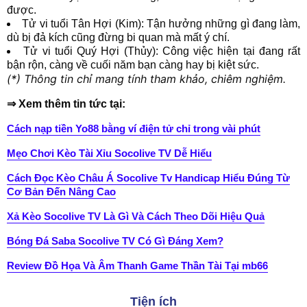
được.
Tử vi tuổi Tân Hợi (Kim): Tận hưởng những gì đang làm,
dù bị đả kích cũng đừng bi quan mà mất ý chí.
Tử vi tuổi Quý Hợi (Thủy): Công việc hiện tại đang rất
bận rộn, càng về cuối năm bạn càng hay bị kiệt sức.
(*) Thông tin chỉ mang tính tham khảo, chiêm nghiệm.
⇒ Xem thêm tin tức tại:
Cách nạp tiền Yo88 bằng ví điện tử chỉ trong vài phút
Mẹo Chơi Kèo Tài Xỉu Socolive TV Dễ Hiểu
Cách Đọc Kèo Châu Á Socolive Tv Handicap Hiểu Đúng Từ
Cơ Bản Đến Nâng Cao
Xả Kèo Socolive TV Là Gì Và Cách Theo Dõi Hiệu Quả
Bóng Đá Saba Socolive TV Có Gì Đáng Xem?
Review Đồ Họa Và Âm Thanh Game Thần Tài Tại mb66
Tiện ích