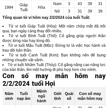
Nam
3
43
39
31
Giáp
1994
Hỏa
Tuất
Nữ
3
31
39
39
Tổng quan tử vi hôm nay 2/2/2024 của tuổi Tuất:
Tử vi tuổi Giáp Tuất (Hỏa): Một năm chớp mắt đã trôi
qua, bạn ngày càng thay đổi nhiều.
Tử vi tuổi Bính Tuất (Thổ): Cố gắng giúp người thân
được từng nào hay từng đó.
Tử vi tuổi Mậu Tuất (Mộc): Đừng lơ là việc học hành và
trau dồi bản thân.
Tử vi tuổi Canh Tuất (Kim): Bạn không nên để bụng
những chuyện vặt vãnh.
Tử vi tuổi Nhâm Tuất (Thủy): Cố gắng nâng cao năng lực
của bản thân, tìm một hướng đi phù hợp hơn cho mình.
Con số may mắn hôm nay
2/2/2024 tuổi Hợi
Mệnh
Năm
Tuổi
Giới
Quái
Con số may
ngũ
sinh
nạp âm
tính
số
mắn hôm nay
hành