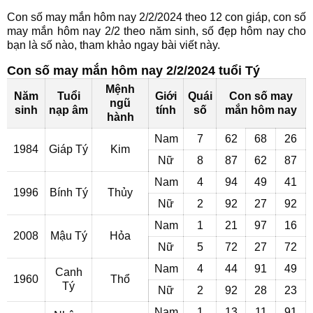
Con số may mắn hôm nay 2/2/2024 theo 12 con giáp, con số
may mắn hôm nay 2/2 theo năm sinh, số đẹp hôm nay cho
bạn là số nào, tham khảo ngay bài viết này.
Con số may mắn hôm nay 2/2/2024 tuổi Tý
Mệnh
Năm
Tuổi
Giới
Quái
Con số may
ngũ
sinh
nạp âm
tính
số
mắn hôm nay
hành
Nam
7
62
68
26
1984
Giáp Tý
Kim
Nữ
8
87
62
87
Nam
4
94
49
41
1996
Bính Tý
Thủy
Nữ
2
92
27
92
Nam
1
21
97
16
2008
Mậu Tý
Hỏa
Nữ
5
72
27
72
Nam
4
44
91
49
Canh
1960
Thổ
Tý
Nữ
2
92
28
23
Nam
1
13
11
91