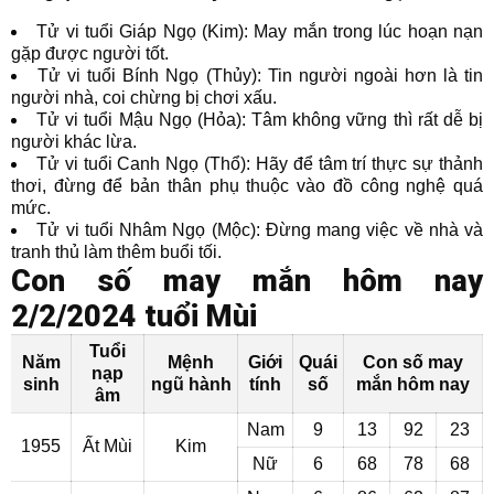
Tử vi tuổi Giáp Ngọ (Kim): May mắn trong lúc hoạn nạn
gặp được người tốt.
Tử vi tuổi Bính Ngọ (Thủy): Tin người ngoài hơn là tin
người nhà, coi chừng bị chơi xấu.
Tử vi tuổi Mậu Ngọ (Hỏa): Tâm không vững thì rất dễ bị
người khác lừa.
Tử vi tuổi Canh Ngọ (Thổ): Hãy để tâm trí thực sự thảnh
thơi, đừng để bản thân phụ thuộc vào đồ công nghệ quá
mức.
Tử vi tuổi Nhâm Ngọ (Mộc): Đừng mang việc về nhà và
tranh thủ làm thêm buổi tối.
Con số may mắn hôm nay
2/2/2024 tuổi Mùi
Tuổi
Năm
Mệnh
Giới
Quái
Con số may
nạp
sinh
ngũ hành
tính
số
mắn hôm nay
âm
Nam
9
13
92
23
1955
Ất Mùi
Kim
Nữ
6
68
78
68