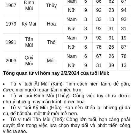
Nam
6
86
62
87
Đinh
1967
Thủy
Mùi
Nữ
9
92
23
94
Nam
3
33
13
93
1979
Kỷ Mùi
Hỏa
Nữ
3
93
31
31
Nam
9
92
91
19
Tân
1991
Thổ
Mùi
Nữ
6
76
26
87
Nam
6
67
26
78
Quý
2003
Mộc
Mùi
Nữ
9
31
39
13
Tổng quan tử vi hôm nay 2/2/2024 của tuổi Mùi:
Tử vi tuổi Ất Mùi (Kim): Tính cách hiền lành, dễ gần,
được mọi người quan tâm nhiều hơn.
Tử vi tuổi Đinh Mùi (Thủy): Công việc tuy chưa được
như ý nhưng may mắn tránh được họa.
Tử vi tuổi Kỷ Mùi (Hỏa): Bạn nên khép lại những gì đã
cũ, để bắt đầu một thứ mới mẻ hơn.
Tử vi tuổi Tân Mùi (Thổ): Càng lớn tuổi, bạn càng phải
quyết tâm trong việc lựa chọn thay đổi và phát triển công
việc ra sao.