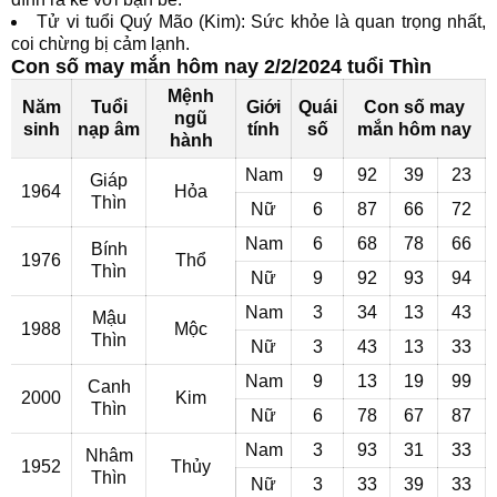
Tử vi tuổi Quý Mão (Kim): Sức khỏe là quan trọng nhất,
coi chừng bị cảm lạnh.
Con số may mắn hôm nay 2/2/2024 tuổi Thìn
Mệnh
Năm
Tuổi
Giới
Quái
Con số may
ngũ
sinh
nạp âm
tính
số
mắn hôm nay
hành
Nam
9
92
39
23
Giáp
1964
Hỏa
Thìn
Nữ
6
87
66
72
Nam
6
68
78
66
Bính
1976
Thổ
Thìn
Nữ
9
92
93
94
Nam
3
34
13
43
Mậu
1988
Mộc
Thìn
Nữ
3
43
13
33
Nam
9
13
19
99
Canh
2000
Kim
Thìn
Nữ
6
78
67
87
Nam
3
93
31
33
Nhâm
1952
Thủy
Thìn
Nữ
3
33
39
33