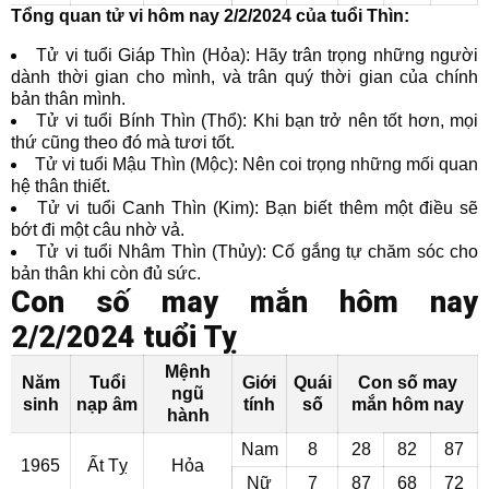
Tổng quan tử vi hôm nay 2/2/2024 của tuổi Thìn:
Tử vi tuổi Giáp Thìn (Hỏa): Hãy trân trọng những người
dành thời gian cho mình, và trân quý thời gian của chính
bản thân mình.
Tử vi tuổi Bính Thìn (Thổ): Khi bạn trở nên tốt hơn, mọi
thứ cũng theo đó mà tươi tốt.
Tử vi tuổi Mậu Thìn (Mộc): Nên coi trọng những mối quan
hệ thân thiết.
Tử vi tuổi Canh Thìn (Kim): Bạn biết thêm một điều sẽ
bớt đi một câu nhờ vả.
Tử vi tuổi Nhâm Thìn (Thủy): Cố gắng tự chăm sóc cho
bản thân khi còn đủ sức.
Con số may mắn hôm nay
2/2/2024 tuổi Tỵ
Mệnh
Năm
Tuổi
Giới
Quái
Con số may
ngũ
sinh
nạp âm
tính
số
mắn hôm nay
hành
Nam
8
28
82
87
1965
Ất Tỵ
Hỏa
Nữ
7
87
68
72