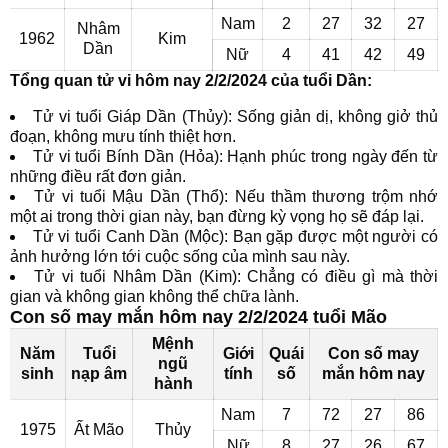
Nam
2
27
32
27
Nhâm
1962
Kim
Dần
Nữ
4
41
42
49
Tổng quan tử vi hôm nay 2/2/2024 của tuổi Dần:
Tử vi tuổi Giáp Dần (Thủy): Sống giản dị, không giở thủ
đoạn, không mưu tính thiệt hơn.
Tử vi tuổi Bính Dần (Hỏa): Hạnh phúc trong ngày đến từ
những điều rất đơn giản.
Tử vi tuổi Mậu Dần (Thổ): Nếu thầm thương trộm nhớ
một ai trong thời gian này, bạn đừng kỳ vọng họ sẽ đáp lại.
Tử vi tuổi Canh Dần (Mộc): Bạn gặp được một người có
ảnh hưởng lớn tới cuộc sống của mình sau này.
Tử vi tuổi Nhâm Dần (Kim): Chẳng có điều gì mà thời
gian và không gian không thể chữa lành.
Con số may mắn hôm nay 2/2/2024 tuổi Mão
Mệnh
Năm
Tuổi
Giới
Quái
Con số may
ngũ
sinh
nạp âm
tính
số
mắn hôm nay
hành
Nam
7
72
27
86
1975
Ất Mão
Thủy
Nữ
8
27
26
67