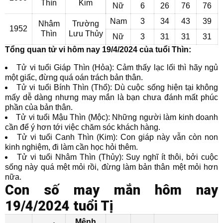
Thìn
Kim
Nữ
6
26
76
76
Nam
3
34
43
39
Nhâm
Trường
1952
Thìn
Lưu Thủy
Nữ
3
31
31
31
Tổng quan tử vi hôm nay 19/4/2024 của tuổi Thìn:
Tử vi tuổi Giáp Thìn (Hỏa): Cảm thấy lạc lối thì hãy ngủ
một giấc, đừng quá oán trách bản thân.
Tử vi tuổi Bính Thìn (Thổ): Dù cuộc sống hiện tại không
mấy dễ dàng nhưng may mắn là bạn chưa đánh mất phúc
phần của bản thân.
Tử vi tuổi Mậu Thìn (Mộc): Những người làm kinh doanh
cần để ý hơn tới việc chăm sóc khách hàng.
Tử vi tuổi Canh Thìn (Kim): Con giáp này vẫn còn non
kinh nghiệm, đi làm cần học hỏi thêm.
Tử vi tuổi Nhâm Thìn (Thủy): Suy nghĩ ít thôi, bởi cuộc
sống này quá mệt mỏi rồi, đừng làm bản thân mệt mỏi hơn
nữa.
Con số may mắn hôm nay
19/4/2024 tuổi Tị
Mệnh