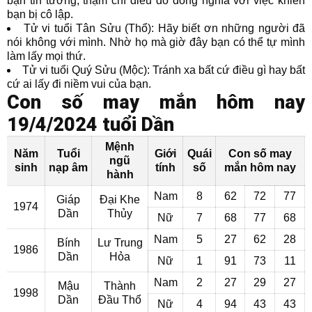
bạn tin tưởng, thậm chí điều đó đồng nghĩa với việc khiến
bạn bị cô lập.
Tử vi tuổi Tân Sửu (Thổ): Hãy biết ơn những người đã
nói không với mình. Nhờ họ mà giờ đây bạn có thể tự mình
làm lấy mọi thứ.
Tử vi tuổi Quý Sửu (Mộc): Tránh xa bất cứ điều gì hay bất
cứ ai lấy đi niềm vui của bạn.
Con số may mắn hôm nay
19/4/2024 tuổi Dần
Mệnh
Năm
Tuổi
Giới
Quái
Con số may
ngũ
sinh
nạp âm
tính
số
mắn hôm nay
hành
Nam
8
62
72
77
Giáp
Đại Khe
1974
Dần
Thủy
Nữ
7
68
77
68
Nam
5
27
62
28
Bính
Lư Trung
1986
Dần
Hỏa
Nữ
1
91
73
11
Nam
2
27
29
27
Mậu
Thành
1998
Dần
Đầu Thổ
Nữ
4
94
43
43