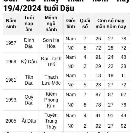
19/4/2024 tuổi Dậu
Tuổi
Mệnh
Năm
Giới
Quái
Con số may
nạp
ngũ
sinh
tính
số
mắn hôm nay
âm
hành
Nam
7
26
27
78
Đinh
Sơn Hạ
1957
Dậu
Hỏa
Nữ
8
72
28
72
Nam
4
91
24
43
Đại Trạch
1969
Kỷ Dậu
Thổ
Nữ
2
29
22
28
Nam
1
13
18
11
Tân
Thạch
1981
Dậu
Lựu Mộc
Nữ
5
23
27
72
Kiếm
Nam
7
87
87
62
Quý
1993
Phong
Dậu
Nữ
8
78
27
76
Kim
Tuyền
Nam
4
41
91
49
2005
Ất Dậu
Trung
Nữ
2
92
27
92
Thủy