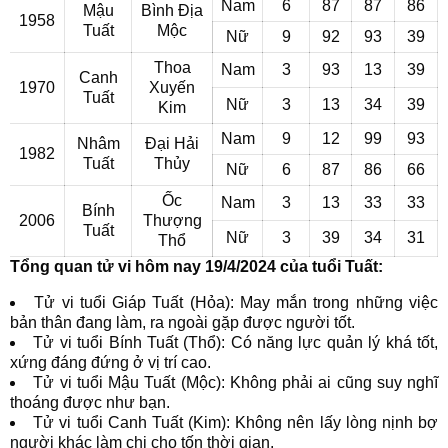
Nam
6
87
87
86
Mậu
Bình Địa
1958
Tuất
Mộc
Nữ
9
92
93
39
Thoa
Nam
3
93
13
39
Canh
1970
Xuyến
Tuất
Nữ
3
13
34
39
Kim
Nam
9
12
99
93
Nhâm
Đại Hải
1982
Tuất
Thủy
Nữ
6
87
86
66
Ốc
Nam
3
13
33
33
Bính
2006
Thượng
Tuất
Nữ
3
39
34
31
Thổ
Tổng quan tử vi hôm nay 19/4/2024 của tuổi Tuất:
Tử vi tuổi Giáp Tuất (Hỏa): May mắn trong những việc
bản thân đang làm, ra ngoài gặp được người tốt.
Tử vi tuổi Bính Tuất (Thổ): Có năng lực quản lý khá tốt,
xứng đáng đứng ở vị trí cao.
Tử vi tuổi Mậu Tuất (Mộc): Không phải ai cũng suy nghĩ
thoáng được như bạn.
Tử vi tuổi Canh Tuất (Kim): Không nên lấy lòng nịnh bợ
người khác làm chi cho tốn thời gian.