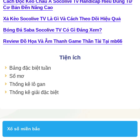
Cách Đọc Kèo Châu Á Socolive Tv Handicap Hiểu Đúng Từ
Cơ Bản Đến Nâng Cao
Xả Kèo Socolive TV Là Gì Và Cách Theo Dõi Hiệu Quả
Bóng Đá Saba Socolive TV Có Gì Đáng Xem?
Review Đồ Họa Và Âm Thanh Game Thần Tài Tại mb66
Tiện ích
Bảng đặc biệt tuần
Sổ mơ
Thống kê lô gan
Thống kê giải đặc biệt
Xổ số miền bắc