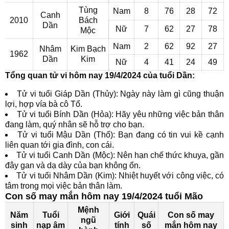
Tùng
Nam
8
76
28
72
Canh
2010
Bách
Dần
Nữ
7
62
27
78
Mộc
Nam
2
62
92
27
Nhâm
Kim Bạch
1962
Dần
Kim
Nữ
4
41
24
49
Tổng quan tử vi hôm nay 19/4/2024 của tuổi Dần:
Tử vi tuổi Giáp Dần (Thủy): Ngày này làm gì cũng thuận
lợi, hợp vía bà cô Tổ.
Tử vi tuổi Bính Dần (Hỏa): Hãy yêu những việc bản thân
đang làm, quý nhân sẽ hỗ trợ cho bạn.
Tử vi tuổi Mậu Dần (Thổ): Bạn đang có tin vui kề cạnh
liên quan tới gia đình, con cái.
Tử vi tuổi Canh Dần (Mộc): Nên hạn chế thức khuya, gần
đây gan và dạ dày của bạn không ổn.
Tử vi tuổi Nhâm Dần (Kim): Nhiệt huyết với công việc, có
tâm trong mọi việc bản thân làm.
Con số may mắn hôm nay 19/4/2024 tuổi Mão
Mệnh
Năm
Tuổi
Giới
Quái
Con số may
ngũ
sinh
nạp âm
tính
số
mắn hôm nay