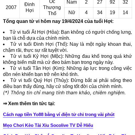
Ốc
Nam
2
27
92
32
Đinh
2007
Thượng
Hợi
Nữ
4
34
19
14
Thổ
Tổng quan tử vi hôm nay 19/4/2024 của tuổi Hợi:
Tử vi tuổi Ất Hợi (Hỏa): Bạn không có người chống lưng,
bạn là chỗ dựa của chính mình.
Tử vi tuổi Đinh Hợi (Thổ): Nay là một ngày khoan thai,
chậm rãi, thực sự rất tuyệt vời.
Tử vi tuổi Kỷ Hợi (Mộc): Những đau khổ trong quá khứ
không biến mất mà cứ đeo bám bạn trong ngày này.
Tử vi tuổi Tân Hợi (Kim): Những áp lực trong công việc
dồn nén khiến bạn trở nên khó tính.
Tử vi tuổi Quý Hợi (Thủy): Đừng bắt ai phải sống theo
điều bạn thấy đúng, hãy cứ sống tốt đời của chính mình.
(*) Thông tin chỉ mang tính tham khảo, chiêm nghiệm.
⇒ Xem thêm tin tức tại:
Cách nạp tiền Yo88 bằng ví điện tử chỉ trong vài phút
Mẹo Chơi Kèo Tài Xỉu Socolive TV Dễ Hiểu