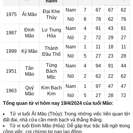
hành
Nam
7
67
67
62
Đại Khe
1975
Ất Mão
Thủy
Nữ
8
78
62
76
Nam
4
91
43
91
Đinh
Lư Trung
1987
Mão
Hỏa
Nữ
2
72
29
27
Nam
1
11
18
11
Thành
1999
Kỷ Mão
Đầu Thổ
Nữ
5
27
23
28
Tùng
Nam
4
94
91
44
Tân
1951
Bách
Mão
Nữ
2
62
22
62
Mộc
Nam
1
97
47
47
Quý
Kim Bạch
1963
Mão
Kim
Nữ
5
27
28
72
Tổng quan tử vi hôm nay 19/4/2024 của tuổi Mão:
Tử vi tuổi Ất Mão (Thủy): Trong những việc liên quan tới
đất đai, nhà cửa cần minh bạch và thẳng thắng.
Tử vi tuổi Đinh Mão (Hỏa): Dễ gặp trục trặc bất ngờ trong
công việc, coi chừng tai nạn lao động.