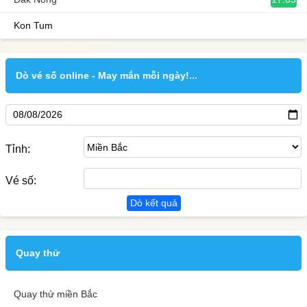
Kon Tum
Dò vé số online - May mắn mỗi ngày!...
Tỉnh:
Vé số:
Dò kết quả
Quay thử
Quay thử miền Bắc