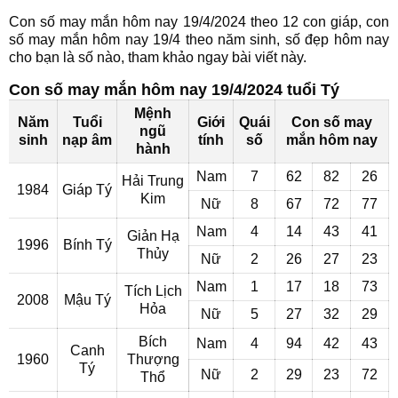
Con số may mắn hôm nay 19/4/2024 theo 12 con giáp, con
số may mắn hôm nay 19/4 theo năm sinh, số đẹp hôm nay
cho bạn là số nào, tham khảo ngay bài viết này.
Con số may mắn hôm nay 19/4/2024 tuổi Tý
Mệnh
Năm
Tuổi
Giới
Quái
Con số may
ngũ
sinh
nạp âm
tính
số
mắn hôm nay
hành
Nam
7
62
82
26
Hải Trung
1984
Giáp Tý
Kim
Nữ
8
67
72
77
Nam
4
14
43
41
Giản Hạ
1996
Bính Tý
Thủy
Nữ
2
26
27
23
Nam
1
17
18
73
Tích Lịch
2008
Mậu Tý
Hỏa
Nữ
5
27
32
29
Bích
Nam
4
94
42
43
Canh
1960
Thượng
Tý
Nữ
2
29
23
72
Thổ