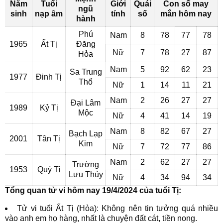
Năm
Tuổi
Giới
Quái
Con số may
ngũ
sinh
nạp âm
tính
số
mắn hôm nay
hành
Phú
Nam
8
78
77
78
1965
Ất Tị
Đăng
Nữ
7
78
27
87
Hỏa
Nam
5
92
62
23
Sa Trung
1977
Đinh Tị
Thổ
Nữ
1
14
11
21
Nam
2
26
27
27
Đại Lâm
1989
Kỷ Tị
Mộc
Nữ
4
41
14
19
Nam
8
82
67
27
Bạch Lạp
2001
Tân Tị
Kim
Nữ
7
72
77
86
Nam
2
62
27
27
Trường
1953
Quý Tị
Lưu Thủy
Nữ
4
34
94
34
Tổng quan tử vi hôm nay 19/4/2024 của tuổi Tị:
Tử vi tuổi Ất Tị (Hỏa): Không nên tin tưởng quá nhiều
vào anh em họ hàng, nhất là chuyện đất cát, tiền nong.