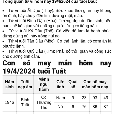
Tổng quan tử vi hôm nay 19/4/2024 của tuổi Dậu:
Tử vi tuổi Ất Dậu (Thủy): Sức khỏe thời gian này không
ổn định, hãy chú ý đến tim, đường ruột, máu.
Tử vi tuổi Đinh Dậu (Hỏa): Tướng đẹp do tâm sinh, nên
hạn chế kết giao với những người từng có tiếng xấu.
Tử vi tuổi Kỷ Dậu (Thổ): Có việc để làm là hạnh phúc,
đừng đứng núi này trông núi nọ.
Tử vi tuổi Tân Dậu (Mộc): Cơ thể lành lặn, có cơm ăn là
phước lành.
Tử vi tuổi Quý Dậu (Kim): Phải bỏ thời gian và công sức
cho đường tình cảm.
Con số may mắn hôm nay
19/4/2024 tuổi Tuất
Mệnh
Năm
Tuổi
Giới
Quái
Con số may
ngũ
sinh
nạp âm
tính
số
mắn hôm nay
hành
Ốc
Nam
9
23
93
49
Bính
1946
Thượng
Tuất
Nữ
6
76
86
87
Thổ