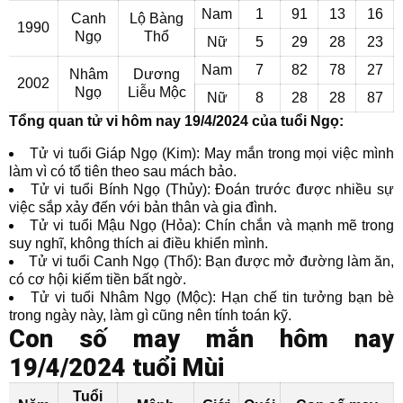
Nam
1
91
13
16
Canh
Lộ Bàng
1990
Ngọ
Thổ
Nữ
5
29
28
23
Nam
7
82
78
27
Nhâm
Dương
2002
Ngọ
Liễu Mộc
Nữ
8
28
28
87
Tổng quan tử vi hôm nay 19/4/2024 của tuổi Ngọ:
Tử vi tuổi Giáp Ngọ (Kim): May mắn trong mọi việc mình
làm vì có tổ tiên theo sau mách bảo.
Tử vi tuổi Bính Ngọ (Thủy): Đoán trước được nhiều sự
việc sắp xảy đến với bản thân và gia đình.
Tử vi tuổi Mậu Ngọ (Hỏa): Chín chắn và mạnh mẽ trong
suy nghĩ, không thích ai điều khiển mình.
Tử vi tuổi Canh Ngọ (Thổ): Bạn được mở đường làm ăn,
có cơ hội kiếm tiền bất ngờ.
Tử vi tuổi Nhâm Ngọ (Mộc): Hạn chế tin tưởng bạn bè
trong ngày này, làm gì cũng nên tính toán kỹ.
Con số may mắn hôm nay
19/4/2024 tuổi Mùi
Tuổi