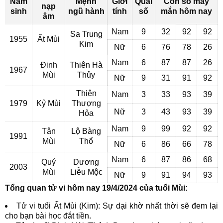
Năm
Mệnh
Giới
Quái
Con số may
nạp
sinh
ngũ hành
tính
số
mắn hôm nay
âm
Nam
9
32
92
92
Sa Trung
1955
Ất Mùi
Kim
Nữ
6
76
78
26
Nam
6
87
87
26
Đinh
Thiên Hà
1967
Mùi
Thủy
Nữ
9
31
91
92
Thiên
Nam
3
33
93
39
1979
Kỷ Mùi
Thượng
Nữ
3
43
93
39
Hỏa
Nam
9
99
92
92
Tân
Lộ Bàng
1991
Mùi
Thổ
Nữ
6
86
66
78
Nam
6
87
86
68
Quý
Dương
2003
Mùi
Liễu Mộc
Nữ
9
91
94
93
Tổng quan tử vi hôm nay 19/4/2024 của tuổi Mùi:
Tử vi tuổi Ất Mùi (Kim): Sự dại khờ nhất thời sẽ đem lại
cho bạn bài học đắt tiền.