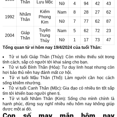
Thân
Lựu Mộc
Nữ
4
94
42
43
Kiếm
Nam
8
28
27
62
Nhâm
1992
Phong
Thân
Nữ
7
77
62
87
Kim
Tuyền
Nam
5
62
72
23
Giáp
2004
Trung
Thân
Nữ
1
17
73
47
Thủy
Tổng quan tử vi hôm nay 19/4/2024 của tuổi Thân:
Tử vi tuổi Giáp Thân (Thủy): Còn nhiều thiếu sót trong
tính cách, sắp có người tới khai sáng cho bạn.
Tử vi tuổi Bính Thân (Hỏa): Tư duy linh hoạt nhưng còn
hơi bảo thủ nên hay đánh mất cơ hội.
Tử vi tuổi Mậu Thân (Thổ): Làm người cần học cách
sống khiêm nhường.
Tử vi tuổi Canh Thân (Mộc): Gia đạo có nhiều tin tốt sắp
tìm tới khiến bao người ghen tị.
Tử vi tuổi Nhâm Thân (Kim): Sống cho mình chính là
hạnh phúc, đừng suy nghĩ nhiều nếu hôm nay không giúp
được một ai đó.
Con số may mắn hôm nay