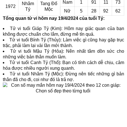
Nam
1
91
11
73
Nhâm
Tang Đố
1972
Tý
Mộc
Nữ
5
28
92
62
Tổng quan tử vi hôm nay 19/4/2024 của tuổi Tý:
Tử vi tuổi Giáp Tý (Kim): Hôm nay giác quan của bạn
không được chuẩn cho lắm, đừng mê tín quá.
Tử vi tuổi Bính Tý (Thủy): Làm việc gì cũng hay gặp trục
trặc, phải làm lại vài lần mới thành.
Tử vi tuổi Mậu Tý (Hỏa): Nên nhất tâm dồn sức cho
những việc bản thân muốn làm.
Tử vi tuổi Canh Tý (Thổ): Bạn có tính cách dễ chịu, cảm
hóa được nhiều người xung quanh.
Tử vi tuổi Nhâm Tý (Mộc): Đừng nên tiếc những gì bản
thân đã cho đi, coi như đó là trả nợ.