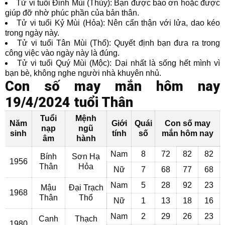
Tử vi tuổi Đinh Mùi (Thủy): Bạn được báo ơn hoặc được
giúp đỡ nhờ phúc phần của bản thân.
Tử vi tuổi Kỷ Mùi (Hỏa): Nên cẩn thận với lửa, dao kéo
trong ngày này.
Tử vi tuổi Tân Mùi (Thổ): Quyết định bạn đưa ra trong
công việc vào ngày này là đúng.
Tử vi tuổi Quý Mùi (Mộc): Dại nhất là sống hết mình vì
bạn bè, không nghe người nhà khuyên nhủ.
Con số may mắn hôm nay
19/4/2024 tuổi Thân
Tuổi
Mệnh
Năm
Giới
Quái
Con số may
nạp
ngũ
sinh
tính
số
mắn hôm nay
âm
hành
Nam
8
72
82
82
Bính
Sơn Hạ
1956
Thân
Hỏa
Nữ
7
68
77
68
Nam
5
28
92
23
Mậu
Đại Trạch
1968
Thân
Thổ
Nữ
1
13
18
16
Nam
2
29
26
23
Canh
Thạch
1980