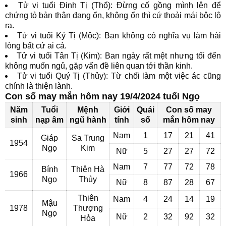
Tử vi tuổi Đinh Tị (Thổ): Đừng cố gồng mình lên để
chứng tỏ bản thân đang ổn, không ổn thì cứ thoải mái bộc lộ
ra.
Tử vi tuổi Kỷ Tị (Mộc): Bạn không có nghĩa vụ làm hài
lòng bất cứ ai cả.
Tử vi tuổi Tân Tị (Kim): Ban ngày rất mệt nhưng tối đến
không muốn ngủ, gặp vấn đề liên quan tới thần kinh.
Tử vi tuổi Quý Tị (Thủy): Từ chối làm một việc ác cũng
chính là thiện lành.
Con số may mắn hôm nay 19/4/2024 tuổi Ngọ
Năm
Tuổi
Mệnh
Giới
Quái
Con số may
sinh
nạp âm
ngũ hành
tính
số
mắn hôm nay
Nam
1
17
21
41
Giáp
Sa Trung
1954
Ngọ
Kim
Nữ
5
27
27
72
Nam
7
77
72
78
Bính
Thiên Hà
1966
Ngọ
Thủy
Nữ
8
87
28
67
Thiên
Nam
4
24
14
19
Mậu
1978
Thượng
Ngọ
Nữ
2
32
92
32
Hỏa