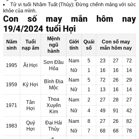
Tử vi tuổi Nhâm Tuất (Thủy): Đừng chểnh mảng với sức
khỏe của mình.
Con số may mắn hôm nay
19/4/2024 tuổi Hợi
Mệnh
Năm
Tuổi
Giới
Quái
Con số may
ngũ
sinh
nạp âm
tính
số
mắn hôm nay
hành
Nam
5
23
27
72
Sơn Đầu
1995
Ất Hợi
Hỏa
Nữ
1
16
16
14
Nam
5
72
26
29
Bình Địa
1959
Kỷ Hợi
Mộc
Nữ
1
13
16
14
Thoa
Nam
2
27
28
27
Tân
1971
Xuyến
Hợi
Nữ
4
49
91
42
Kim
Nam
8
27
26
82
Quý
Đại Hải
1983
Hợi
Thủy
Nữ
7
68
68
78