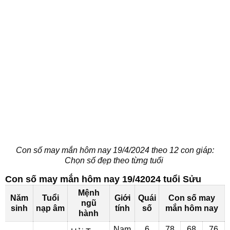
Con số may mắn hôm nay 19/4/2024 theo 12 con giáp:
Chọn số đẹp theo từng tuổi
Con số may mắn hôm nay 19/42024 tuổi Sửu
Mệnh
Năm
Tuổi
Giới
Quái
Con số may
ngũ
sinh
nạp âm
tính
số
mắn hôm nay
hành
Nam
6
78
68
76