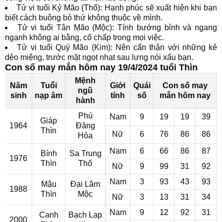
Tử vi tuổi Kỷ Mão (Thổ): Hạnh phúc sẽ xuất hiện khi bạn
biết cách buông bỏ thứ không thuộc về mình.
Tử vi tuổi Tân Mão (Mộc): Tính bướng bỉnh và ngang
ngạnh không ai bằng, cố chấp trong mọi việc.
Tử vi tuổi Quý Mão (Kim): Nên cẩn thận với những kẻ
dẻo miệng, trước mặt ngọt nhạt sau lưng nói xấu bạn.
Con số may mắn hôm nay 19/4/2024 tuổi Thìn
Mệnh
Năm
Tuổi
Giới
Quái
Con số may
ngũ
sinh
nạp âm
tính
số
mắn hôm nay
hành
Phú
Nam
9
19
19
39
Giáp
1964
Đăng
Thìn
Nữ
6
76
86
86
Hỏa
Nam
6
66
86
87
Bính
Sa Trung
1976
Thìn
Thổ
Nữ
9
99
31
92
Nam
3
93
43
93
Mậu
Đại Lâm
1988
Thìn
Mộc
Nữ
3
13
31
34
Nam
9
12
92
31
Canh
Bạch Lạp
2000