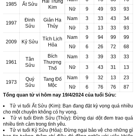
Hải Trung
1985
Ất Sửu
Kim
Nữ
9
49
93
93
Nam
3
33
43
34
Đinh
Giản Hạ
1997
Sửu
Thủy
Nữ
3
13
33
93
Nam
9
94
99
99
Tích Lịch
2009
Kỷ Sửu
Hỏa
Nữ
6
26
72
68
Bích
Nam
3
39
33
33
Tân
1961
Thượng
Sửu
Nữ
3
43
31
13
Thổ
Nam
9
32
13
23
Quý
Tang Đố
1973
Sửu
Mộc
Nữ
6
76
76
87
Tổng quan tử vi hôm nay 19/4/2024 của tuổi Sửu:
Tử vi tuổi Ất Sửu (Kim): Bạn đang đặt kỳ vọng quá nhiều
cho một chuyện không có hy vọng.
Tử vi tuổi Đinh Sửu (Thủy): Đừng dại dột đem trao quá
nhiều tình cảm trong tình yêu.
Tử vi tuổi Kỷ Sửu (Hỏa): Đừng ngại bảo vệ cho những gì