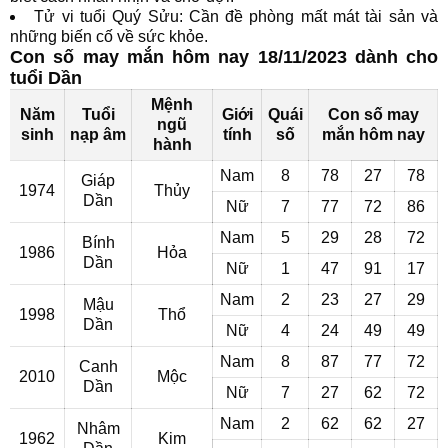
Tử vi tuổi Quý Sửu: Cần đề phòng mất mát tài sản và
những biến cố về sức khỏe.
Con số may mắn hôm nay 18/11/2023 dành cho
tuổi Dần
Mệnh
Năm
Tuổi
Giới
Quái
Con số may
ngũ
sinh
nạp âm
tính
số
mắn hôm nay
hành
Nam
8
78
27
78
Giáp
1974
Thủy
Dần
Nữ
7
77
72
86
Nam
5
29
28
72
Bính
1986
Hỏa
Dần
Nữ
1
47
91
17
Nam
2
23
27
29
Mậu
1998
Thổ
Dần
Nữ
4
24
49
49
Nam
8
87
77
72
Canh
2010
Mộc
Dần
Nữ
7
27
62
72
Nam
2
62
62
27
Nhâm
1962
Kim