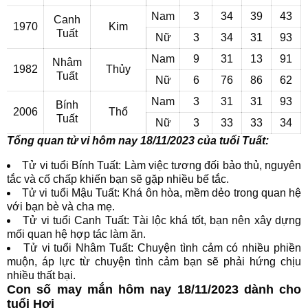
Nam
3
34
39
43
Canh
1970
Kim
Tuất
Nữ
3
34
31
93
Nam
9
31
13
91
Nhâm
1982
Thủy
Tuất
Nữ
6
76
86
62
Nam
3
31
31
93
Bính
2006
Thổ
Tuất
Nữ
3
33
33
34
Tổng quan tử vi hôm nay 18/11/2023 của tuổi Tuất:
Tử vi tuổi Bính Tuất: Làm việc tương đối bảo thủ, nguyên
tắc và cố chấp khiến bạn sẽ gặp nhiều bế tắc.
Tử vi tuổi Mậu Tuất: Khá ôn hòa, mềm dẻo trong quan hệ
với bạn bè và cha mẹ.
Tử vi tuổi Canh Tuất: Tài lộc khá tốt, bạn nên xây dựng
mối quan hệ hợp tác làm ăn.
Tử vi tuổi Nhâm Tuất: Chuyện tình cảm có nhiều phiền
muộn, áp lực từ chuyện tình cảm bạn sẽ phải hứng chịu
nhiều thất bại.
Con số may mắn hôm nay 18/11/2023 dành cho
tuổi Hợi