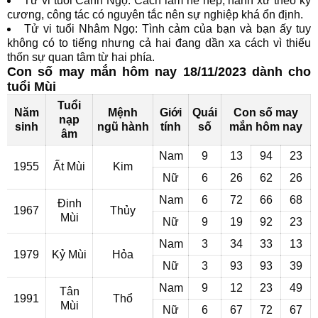
Tử vi tuổi Canh Ngọ: Cách làm nề nếp, hành xử theo kỷ
cương, công tác có nguyên tắc nên sự nghiệp khá ổn định.
Tử vi tuổi Nhâm Ngọ: Tình cảm của bạn và bạn ấy tuy
không có to tiếng nhưng cả hai đang dần xa cách vì thiếu
thốn sự quan tâm từ hai phía.
Con số may mắn hôm nay 18/11/2023 dành cho
tuổi Mùi
Tuổi
Năm
Mệnh
Giới
Quái
Con số may
nạp
sinh
ngũ hành
tính
số
mắn hôm nay
âm
Nam
9
13
94
23
1955
Ất Mùi
Kim
Nữ
6
26
62
26
Nam
6
72
66
68
Đinh
1967
Thủy
Mùi
Nữ
9
19
92
23
Nam
3
34
33
13
1979
Kỷ Mùi
Hỏa
Nữ
3
93
93
39
Nam
9
12
23
49
Tân
1991
Thổ
Mùi
Nữ
6
67
72
67