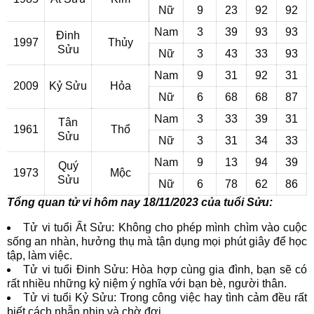
Nữ
9
23
92
92
Nam
3
39
93
93
Đinh
1997
Thủy
Sửu
Nữ
3
43
33
93
Nam
9
31
92
31
2009
Kỷ Sửu
Hỏa
Nữ
6
68
68
87
Nam
3
33
39
31
Tân
1961
Thổ
Sửu
Nữ
3
31
34
33
Nam
9
13
94
39
Quý
1973
Mộc
Sửu
Nữ
6
78
62
86
Tổng quan tử vi hôm nay 18/11/2023 của tuổi Sửu:
Tử vi tuổi Ất Sửu: Không cho phép mình chìm vào cuộc
sống an nhàn, hưởng thụ mà tận dụng mọi phút giây để học
tập, làm việc.
Tử vi tuổi Đinh Sửu: Hòa hợp cùng gia đình, bạn sẽ có
rất nhiều những kỷ niệm ý nghĩa với bạn bè, người thân.
Tử vi tuổi Kỷ Sửu: Trong công việc hay tình cảm đều rất
biết cách nhẫn nhịn và chờ đợi.