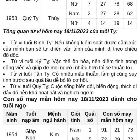
Nữ
7
27
78
68
Nam
2
27
28
62
1953
Quý Tỵ
Thủy
Nữ
4
14
19
14
Tổng quan tử vi hôm nay 18/11/2023 của tuổi Tỵ:
Tử vi tuổi Đinh Tỵ: Nếu không kiểm soát được cảm xúc
của mình bạn sẽ tự khiến vận trình của mình đi theo chiều
đổ dốc.
Tử vi tuổi Kỷ Tỵ: Vận thế ôn hòa, nên điềm tĩnh trong
công việc và giúp đỡ mọi người nhiều hơn thì sẽ thuận lợi.
Tử vi tuổi Tân Tỵ: Có nhiều mâu thuẫn, làm gì cũng suy
tính trước sau quá lâu dễ bỏ lỡ cơ hội.
Tử vi tuổi Quý Tỵ: Cuộc sống biến đổi, biến động, thích đi
đây đó nên khá hoạt bát và nghịch ngợm.
Con số may mắn hôm nay 18/11/2023 dành cho
tuổi Ngọ
Năm
Tuổi
Mệnh
Giới
Quái
Con số may
sinh
nạp âm
ngũ hành
tính
số
mắn hôm nay
Nam
1
91
21
73
Giáp
1954
Kim
Ngọ
Nữ
5
72
29
72