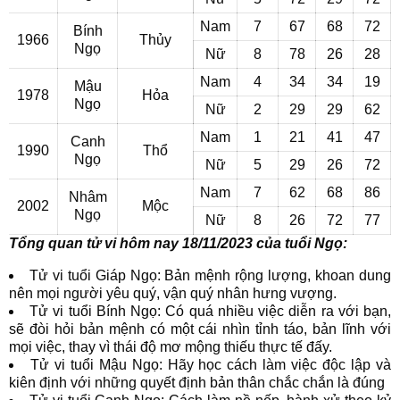
Nam
7
67
68
72
Bính
1966
Thủy
Ngọ
Nữ
8
78
26
28
Nam
4
34
34
19
Mậu
1978
Hỏa
Ngọ
Nữ
2
29
29
62
Nam
1
21
41
47
Canh
1990
Thổ
Ngọ
Nữ
5
29
26
72
Nam
7
62
68
86
Nhâm
2002
Mộc
Ngọ
Nữ
8
26
72
77
Tổng quan tử vi hôm nay 18/11/2023 của tuổi Ngọ:
Tử vi tuổi Giáp Ngọ: Bản mệnh rộng lượng, khoan dung
nên mọi người yêu quý, vận quý nhân hưng vượng.
Tử vi tuổi Bính Ngọ: Có quá nhiều việc diễn ra với bạn,
sẽ đòi hỏi bản mệnh có một cái nhìn tỉnh táo, bản lĩnh với
mọi việc, thay vì thái độ mơ mộng thiếu thực tế đấy.
Tử vi tuổi Mậu Ngọ: Hãy học cách làm việc độc lập và
kiên định với những quyết định bản thân chắc chắn là đúng