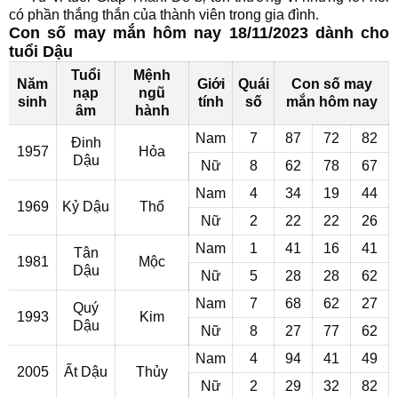
có phần thắng thắn của thành viên trong gia đình.
Con số may mắn hôm nay 18/11/2023 dành cho
tuổi Dậu
Tuổi
Mệnh
Năm
Giới
Quái
Con số may
nạp
ngũ
sinh
tính
số
mắn hôm nay
âm
hành
Nam
7
87
72
82
Đinh
1957
Hỏa
Dậu
Nữ
8
62
78
67
Nam
4
34
19
44
1969
Kỷ Dậu
Thổ
Nữ
2
22
22
26
Nam
1
41
16
41
Tân
1981
Mộc
Dậu
Nữ
5
28
28
62
Nam
7
68
62
27
Quý
1993
Kim
Dậu
Nữ
8
27
77
62
Nam
4
94
41
49
2005
Ất Dậu
Thủy
Nữ
2
29
32
82