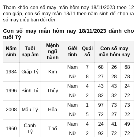
Tham khảo con số may mắn hôm nay 18/11/2023 theo 12
con giáp, con số may mắn 18/11 theo năm sinh để chọn ra
số may giúp bạn đổi đời.
Con số may mắn hôm nay 18/11/2023 dành cho
tuổi Tý
Mệnh
Năm
Tuổi
Giới
Quái
Con số may
ngũ
sinh
nạp âm
tính
số
mắn hôm nay
hành
Nam
7
68
26
68
1984
Giáp Tý
Kim
Nữ
8
27
28
78
Nam
4
43
43
24
1996
Bính Tý
Thủy
Nữ
2
82
32
72
Nam
1
97
73
73
2008
Mậu Tý
Hỏa
Nữ
5
72
27
22
Nam
4
24
41
49
Canh
1960
Thổ
Tý
Nữ
2
92
72
72