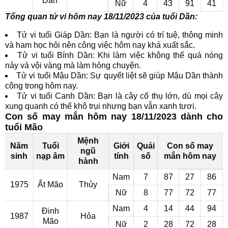
Dần
Nữ
4
43
91
41
Tổng quan tử vi hôm nay 18/11/2023 của tuổi Dần:
Tử vi tuổi Giáp Dần: Bạn là người có trí tuệ, thông minh
và ham học hỏi nên công việc hôm nay khá xuất sắc.
Tử vi tuổi Bính Dần: Khi làm việc không thể quá nóng
nảy và vội vàng mà làm hỏng chuyện.
Tử vi tuổi Mậu Dần: Sự quyết liệt sẽ giúp Mậu Dần thành
công trong hôm nay.
Tử vi tuổi Canh Dần: Bạn là cây cổ thụ lớn, dù mọi cây
xung quanh có thể khô trụi nhưng bạn vẫn xanh tươi.
Con số may mắn hôm nay 18/11/2023 dành cho
tuổi Mão
Mệnh
Năm
Tuổi
Giới
Quái
Con số may
ngũ
sinh
nạp âm
tính
số
mắn hôm nay
hành
Nam
7
87
27
86
1975
Ất Mão
Thủy
Nữ
8
77
72
77
Nam
4
14
44
94
Đinh
1987
Hỏa
Mão
Nữ
2
28
72
28