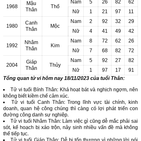
Nam
5
26
82
62
Mậu
1968
Thổ
Thân
Nữ
1
21
97
11
Nam
2
92
32
29
Canh
1980
Mộc
Thân
Nữ
4
41
49
42
Nam
8
72
62
26
Nhâm
1992
Kim
Thân
Nữ
7
68
82
72
Nam
5
92
27
82
Giáp
2004
Thủy
Thân
Nữ
1
97
17
91
Tổng quan tử vi hôm nay 18/11/2023 của tuổi Thân:
Tử vi tuổi Bính Thân: Khá hoạt bát và nghịch ngợm, nên
không biết kiềm chế cảm xúc.
Tử vi tuổi Canh Thân: Trong lĩnh vực tài chính, kinh
doanh, quan hệ công chúng thì càng có lợi phát triển con
đường công danh sự nghiệp.
Tử vi tuổi Nhâm Thân: Làm việc gì cũng dễ mắc phải sai
sót, kế hoạch bị xáo trộn, nảy sinh nhiều vấn đề mà không
thể tiếp tục.
Tử vi tuổi Giáp Thân: Dễ bị tổn thương vì những lời nói