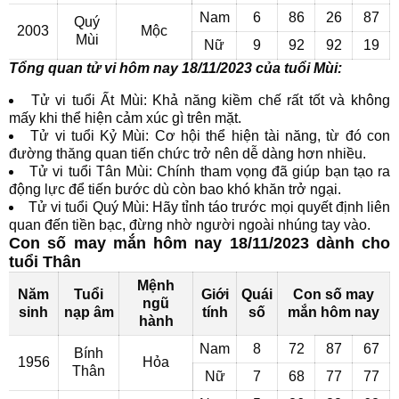
Nam
6
86
26
87
Quý
2003
Mộc
Mùi
Nữ
9
92
92
19
Tổng quan tử vi hôm nay 18/11/2023 của tuổi Mùi:
Tử vi tuổi Ất Mùi: Khả năng kiềm chế rất tốt và không
mấy khi thể hiện cảm xúc gì trên mặt.
Tử vi tuổi Kỷ Mùi: Cơ hội thể hiện tài năng, từ đó con
đường thăng quan tiến chức trở nên dễ dàng hơn nhiều.
Tử vi tuổi Tân Mùi: Chính tham vọng đã giúp bạn tạo ra
động lực để tiến bước dù còn bao khó khăn trở ngại.
Tử vi tuổi Quý Mùi: Hãy tỉnh táo trước mọi quyết định liên
quan đến tiền bạc, đừng nhờ người ngoài nhúng tay vào.
Con số may mắn hôm nay 18/11/2023 dành cho
tuổi Thân
Mệnh
Năm
Tuổi
Giới
Quái
Con số may
ngũ
sinh
nạp âm
tính
số
mắn hôm nay
hành
Nam
8
72
87
67
Bính
1956
Hỏa
Thân
Nữ
7
68
77
77