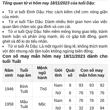
Tổng quan tử vi hôm nay 18/11/2023 của tuổi Dậu:
Tử vi tuổi Đinh Dậu: Học cách kiềm chế cơn nóng giận
của mình.
Tử vi tuổi Tân Dậu: Dành nhiều thời gian hơn vào việc
quan tâm chăm sóc gia đình và con cái.
Tử vi tuổi Quý Dậu: Nên mềm mỏng trong giao tiếp, tránh
tranh luận và phản ứng mạnh, dù có gặp bất đồng, ganh
ghét và đố kị do tiểu nhân.
Tử vi tuổi Ất Dậu: Là một người lặng lẽ, không thích tranh
với đời nhưng nội tâm luôn không ngừng biến động.
Con số may mắn hôm nay 18/11/2023 dành cho
tuổi Tuất
Mệnh
Năm
Tuổi
Giới
Quái
Con số may
ngũ
sinh
nạp âm
tính
số
mắn hôm nay
hành
Nam
9
93
93
92
Bính
1946
Thổ
Tuất
Nữ
6
76
76
76
Nam
6
76
76
26
Mậu
1958
Mộc
Tuất
Nữ
9
32
19
94