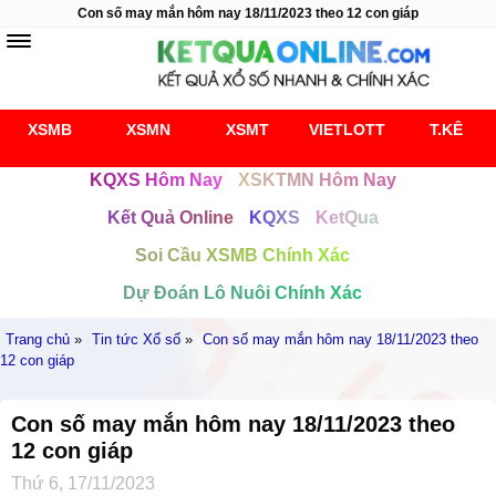
Con số may mắn hôm nay 18/11/2023 theo 12 con giáp
XSMB
XSMN
XSMT
VIETLOTT
T.KÊ
KQXS Hôm Nay
XSKTMN Hôm Nay
Kết Quả Online
KQXS
KetQua
Soi Cầu XSMB Chính Xác
Dự Đoán Lô Nuôi Chính Xác
Trang chủ
»
Tin tức Xổ số
»
Con số may mắn hôm nay 18/11/2023 theo
12 con giáp
Con số may mắn hôm nay 18/11/2023 theo
12 con giáp
Thứ 6, 17/11/2023