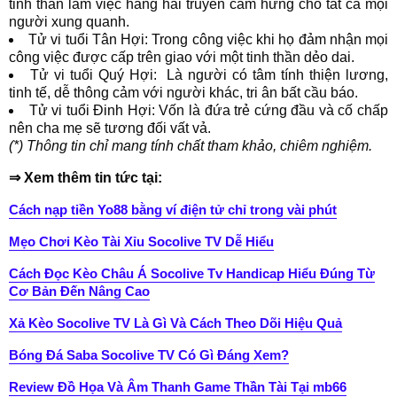
tinh thần làm việc hăng hái truyền cảm hứng cho tất cả mọi
người xung quanh.
Tử vi tuổi Tân Hợi: Trong công việc khi họ đảm nhận mọi
công việc được cấp trên giao với một tinh thần dẻo dai.
Tử vi tuổi Quý Hợi: Là người có tâm tính thiện lương,
tinh tế, dễ thông cảm với người khác, tri ân bất cầu báo.
Tử vi tuổi Đinh Hợi: Vốn là đứa trẻ cứng đầu và cố chấp
nên cha mẹ sẽ tương đối vất vả.
(*) Thông tin chỉ mang tính chất tham khảo, chiêm nghiệm.
⇒ Xem thêm tin tức tại:
Cách nạp tiền Yo88 bằng ví điện tử chỉ trong vài phút
Mẹo Chơi Kèo Tài Xỉu Socolive TV Dễ Hiểu
Cách Đọc Kèo Châu Á Socolive Tv Handicap Hiểu Đúng Từ
Cơ Bản Đến Nâng Cao
Xả Kèo Socolive TV Là Gì Và Cách Theo Dõi Hiệu Quả
Bóng Đá Saba Socolive TV Có Gì Đáng Xem?
Review Đồ Họa Và Âm Thanh Game Thần Tài Tại mb66