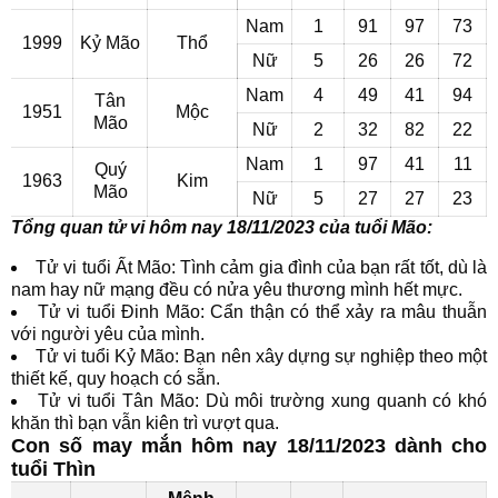
Nam
1
91
97
73
1999
Kỷ Mão
Thổ
Nữ
5
26
26
72
Nam
4
49
41
94
Tân
1951
Mộc
Mão
Nữ
2
32
82
22
Nam
1
97
41
11
Quý
1963
Kim
Mão
Nữ
5
27
27
23
Tổng quan tử vi hôm nay 18/11/2023 của tuổi Mão:
Tử vi tuổi Ất Mão: Tình cảm gia đình của bạn rất tốt, dù là
nam hay nữ mạng đều có nửa yêu thương mình hết mực.
Tử vi tuổi Đinh Mão: Cẩn thận có thể xảy ra mâu thuẫn
với người yêu của mình.
Tử vi tuổi Kỷ Mão: Bạn nên xây dựng sự nghiệp theo một
thiết kế, quy hoạch có sẵn.
Tử vi tuổi Tân Mão: Dù môi trường xung quanh có khó
khăn thì bạn vẫn kiên trì vượt qua.
Con số may mắn hôm nay 18/11/2023 dành cho
tuổi Thìn