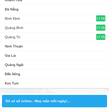
Khánh Hòa
Đà Nẵng
17:05
Bình Định
17:05
Quảng Bình
17:05
Quảng Trị
Ninh Thuận
Gia Lai
Quảng Ngãi
Đắk Nông
Kon Tum
Dò vé số online - May mắn mỗi ngày!...