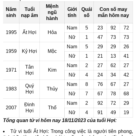
Mệnh
Năm
Tuổi
Giới
Quái
Con số may
ngũ
sinh
nạp âm
tính
số
mắn hôm nay
hành
Nam
5
23
92
72
1995
Ất Hợi
Hỏa
Nữ
1
47
73
73
Nam
5
29
29
26
1959
Kỷ Hợi
Mộc
Nữ
1
21
13
41
Nam
2
27
62
27
Tân
1971
Kim
Hợi
Nữ
4
24
34
42
Nam
8
76
67
27
Quý
1983
Thủy
Hợi
Nữ
7
67
78
68
Nam
2
92
72
29
Đinh
2007
Thổ
Hợi
Nữ
4
91
49
19
Tổng quan tử vi hôm nay 18/11/2023 của tuổi Hợi:
Tử vi tuổi Ất Hợi: Trong công việc là người tiên phong,