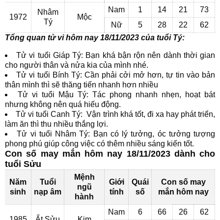
Nam
1
14
21
73
Nhâm
1972
Mộc
Tý
Nữ
5
28
22
62
Tổng quan tử vi hôm nay 18/11/2023 của tuổi Tý:
Tử vi tuổi Giáp Tý: Bạn khá bận rộn nên dành thời gian
cho người thân và nửa kia của mình nhé.
Tử vi tuổi Bính Tý: Cần phải cởi mở hơn, tự tin vào bản
thân mình thì sẽ thăng tiến nhanh hơn nhiều
Tử vi tuổi Mậu Tý: Tác phong nhanh nhẹn, hoạt bát
nhưng không nên quá hiếu động.
Tử vi tuổi Canh Tý: Vận trình khá tốt, đi xa hay phát triển,
làm ăn thì thu nhiều thắng lợi.
Tử vi tuổi Nhâm Tý: Bạn có lý tưởng, óc tưởng tượng
phong phú giúp công việc có thêm nhiều sáng kiến tốt.
Con số may mắn hôm nay 18/11/2023 dành cho
tuổi Sửu
Mệnh
Năm
Tuổi
Giới
Quái
Con số may
ngũ
sinh
nạp âm
tính
số
mắn hôm nay
hành
Nam
6
66
26
62
1985
Ất Sửu
Kim