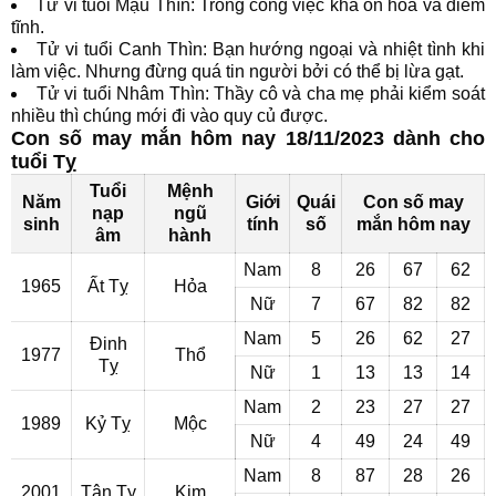
Tử vi tuổi Mậu Thìn: Trong công việc khá ôn hòa và điềm
tĩnh.
Tử vi tuổi Canh Thìn: Bạn hướng ngoại và nhiệt tình khi
làm việc. Nhưng đừng quá tin người bởi có thể bị lừa gạt.
Tử vi tuổi Nhâm Thìn: Thầy cô và cha mẹ phải kiểm soát
nhiều thì chúng mới đi vào quy củ được.
Con số may mắn hôm nay 18/11/2023 dành cho
tuổi Tỵ
Tuổi
Mệnh
Năm
Giới
Quái
Con số may
nạp
ngũ
sinh
tính
số
mắn hôm nay
âm
hành
Nam
8
26
67
62
1965
Ất Tỵ
Hỏa
Nữ
7
67
82
82
Nam
5
26
62
27
Đinh
1977
Thổ
Tỵ
Nữ
1
13
13
14
Nam
2
23
27
27
1989
Kỷ Tỵ
Mộc
Nữ
4
49
24
49
Nam
8
87
28
26
2001
Tân Tỵ
Kim