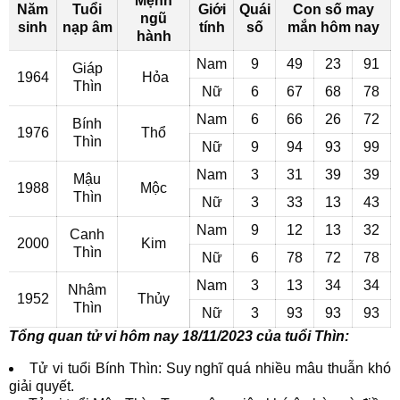
Mệnh
Năm
Tuổi
Giới
Quái
Con số may
ngũ
sinh
nạp âm
tính
số
mắn hôm nay
hành
Nam
9
49
23
91
Giáp
1964
Hỏa
Thìn
Nữ
6
67
68
78
Nam
6
66
26
72
Bính
1976
Thổ
Thìn
Nữ
9
94
93
99
Nam
3
31
39
39
Mậu
1988
Mộc
Thìn
Nữ
3
33
13
43
Nam
9
12
13
32
Canh
2000
Kim
Thìn
Nữ
6
78
72
78
Nam
3
13
34
34
Nhâm
1952
Thủy
Thìn
Nữ
3
93
93
93
Tổng quan tử vi hôm nay 18/11/2023 của tuổi Thìn:
Tử vi tuổi Bính Thìn: Suy nghĩ quá nhiều mâu thuẫn khó
giải quyết.