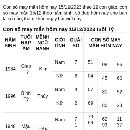
Con số may mắn hôm nay 15/12/2023 theo 12 con giáp, con
số may mắn 15/12 theo năm sinh, số đẹp hôm nay cho bạn
là số nào, tham khảo ngay bài viết này.
Con số may mắn hôm nay 15/12/2023 tuổi Tý
TUỔI
MỆNH
NĂM
GIỚI
QUÁI
CON SỐ MAY
NẠP
NGŨ
SINH
TÍNH
SỐ
MẮN HÔM NAY
ÂM
HÀNH
Nam
7
51
08
96
Giáp
1984
Kim
Tý
Nữ
8
04
45
60
Nam
4
07
81
52
Bính
1996
Thủy
Tý
Nữ
2
69
80
23
79
7
62
11
Nam
89
1
93
37
1948
Mậu
Hỏa