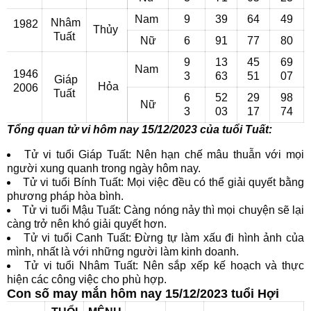
Nam
9
39
64
49
Nhâm
1982
Thủy
Tuất
Nữ
6
91
77
80
9
13
45
69
Nam
1946
3
63
51
07
Giáp
Hỏa
2006
Tuất
6
52
29
98
Nữ
3
03
17
74
Tổng quan tử vi hôm nay 15/12/2023 của tuổi Tuất:
Tử vi tuổi Giáp Tuất: Nên hạn chế mâu thuẫn với mọi
người xung quanh trong ngày hôm nay.
Tử vi tuổi Bính Tuất: Mọi việc đều có thể giải quyết bằng
phương pháp hòa bình.
Tử vi tuổi Mậu Tuất: Càng nóng nảy thì mọi chuyện sẽ lại
càng trở nên khó giải quyết hơn.
Tử vi tuổi Canh Tuất: Đừng tự làm xấu đi hình ảnh của
mình, nhất là với những người làm kinh doanh.
Tử vi tuổi Nhâm Tuất: Nên sắp xếp kế hoạch và thực
hiện các công việc cho phù hợp.
Con số may mắn hôm nay 15/12/2023 tuổi Hợi