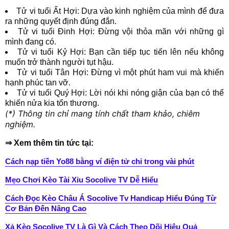
Tử vi tuổi Ất Hợi: Dựa vào kinh nghiệm của mình để đưa
ra những quyết định đúng đắn.
Tử vi tuổi Đinh Hợi: Đừng vội thỏa mãn với những gì
mình đang có.
Tử vi tuổi Kỷ Hợi: Bạn cần tiếp tục tiến lên nếu không
muốn trở thành người tụt hậu.
Tử vi tuổi Tân Hợi: Đừng vì một phút ham vui mà khiến
hạnh phúc tan vỡ.
Tử vi tuổi Quý Hợi: Lời nói khi nóng giận của bạn có thể
khiến nửa kia tổn thương.
(*) Thông tin chỉ mang tính chất tham khảo, chiêm
nghiệm.
⇒ Xem thêm tin tức tại:
Cách nạp tiền Yo88 bằng ví điện tử chỉ trong vài phút
Mẹo Chơi Kèo Tài Xỉu Socolive TV Dễ Hiểu
Cách Đọc Kèo Châu Á Socolive Tv Handicap Hiểu Đúng Từ
Cơ Bản Đến Nâng Cao
Xả Kèo Socolive TV Là Gì Và Cách Theo Dõi Hiệu Quả