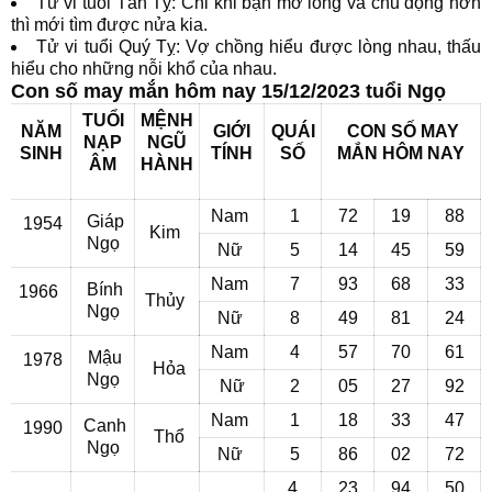
Tử vi tuổi Tân Tỵ: Chỉ khi bạn mở lòng và chủ động hơn
thì mới tìm được nửa kia.
Tử vi tuổi Quý Tỵ: Vợ chồng hiểu được lòng nhau, thấu
hiểu cho những nỗi khổ của nhau.
Con số may mắn hôm nay 15/12/2023 tuổi Ngọ
TUỔI
MỆNH
NĂM
GIỚI
QUÁI
CON SỐ MAY
NẠP
NGŨ
SINH
TÍNH
SỐ
MẮN
HÔM NAY
ÂM
HÀNH
Nam
1
72
19
88
Giáp
1954
Kim
Ngọ
Nữ
5
14
45
59
Nam
7
93
68
33
Bính
1966
Thủy
Ngọ
Nữ
8
49
81
24
Nam
4
57
70
61
Mậu
1978
Hỏa
Ngọ
Nữ
2
05
27
92
Nam
1
18
33
47
Canh
1990
Thổ
Ngọ
Nữ
5
86
02
72
4
23
94
50