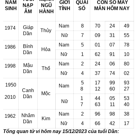
NĂM
GIỚI
QUÁI
CON SỐ MAY
NẠP
NGŨ
SINH
TÍNH
SỐ
MẮN
HÔM NAY
ÂM
HÀNH
Nam
8
70
24
49
Giáp
1974
Thủy
Dần
Nữ
7
09
31
55
Nam
5
01
07
78
Bính
1986
Hỏa
Dần
Nữ
1
62
91
10
Nam
2
24
06
80
Mậu
1998
Thổ
Dần
Nữ
4
37
74
02
5
17
99
93
1950
Nam
8
12
60
27
Canh
Mộc
Dần
2010
1
44
05
53
Nữ
7
63
11
40
Nam
2
96
98
38
Nhâm
1962
Kim
Dần
Nữ
4
66
42
17
Tổng quan tử vi hôm nay 15/12/2023 của tuổi Dần: