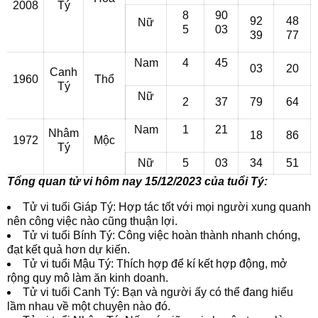
2008
Tý
8
90
92
48
Nữ
5
03
39
77
Nam
4
45
03
20
Canh
1960
Thổ
Tý
Nữ
2
37
79
64
Nam
1
21
Nhâm
18
86
1972
Mộc
Tý
Nữ
5
03
34
51
Tổng quan tử vi hôm nay 15/12/2023 của tuổi Tý:
Tử vi tuổi Giáp Tý: Hợp tác tốt với mọi người xung quanh
nên công việc nào cũng thuận lợi.
Tử vi tuổi Bính Tý: Công việc hoàn thành nhanh chóng,
đạt kết quả hơn dự kiến.
Tử vi tuổi Mậu Tý: Thích hợp để kí kết hợp động, mở
rộng quy mô làm ăn kinh doanh.
Tử vi tuổi Canh Tý: Bạn và người ấy có thể đang hiểu
lầm nhau về một chuyện nào đó.