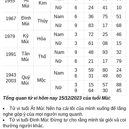
Ất
1955
Kim
Mùi
Nữ
6
24
41
10
Nam
6
36
75
51
Đinh
1967
Thủy
Mùi
Nữ
9
83
17
68
Nam
3
72
25
46
Kỷ
1979
Hỏa
Mùi
Nữ
3
61
08
15
Nam
9
48
93
32
Tân
1991
Thổ
Mùi
Nữ
6
21
17
79
3
59
80
24
Nam
1943
6
31
49
60
Quý
Mộc
2003
Mùi
3
15
57
88
Nữ
9
64
30
45
Tổng quan tử vi hôm nay 15/12/2023 của tuổi Mùi:
Tử vi tuổi Ất Mùi: Nên hạ cái tôi của mình xuống để lắng
nghe góp ý của mọi người xung quanh.
Tử vi tuổi Đinh Mùi: Đừng tự cho rằng mình tài giỏi và coi
thường người khác.