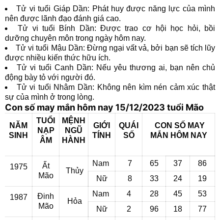
Tử vi tuổi Giáp Dần: Phát huy được năng lực của mình
nên được lãnh đạo đánh giá cao.
Tử vi tuổi Bính Dần: Được trao cơ hội học hỏi, bồi
dưỡng chuyên môn trong ngày hôm nay.
Tử vi tuổi Mậu Dần: Đừng ngại vất vả, bởi bạn sẽ tích lũy
được nhiều kiến thức hữu ích.
Tử vi tuổi Canh Dần: Nếu yêu thương ai, bạn nên chủ
động bày tỏ với người đó.
Tử vi tuổi Nhâm Dần: Không nên kìm nén cảm xúc thật
sự của mình ở trong lòng.
Con số may mắn hôm nay 15/12/2023 tuổi Mão
TUỔI
MỆNH
NĂM
GIỚI
QUÁI
CON SỐ MAY
NẠP
NGŨ
SINH
TÍNH
SỐ
MẮN
HÔM NAY
ÂM
HÀNH
Nam
7
65
37
86
Ất
1975
Thủy
Mão
Nữ
8
33
24
19
Nam
4
28
45
53
Đinh
1987
Hỏa
Mão
Nữ
2
96
18
77