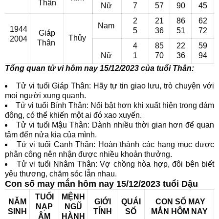
Thân
Nữ
7
57
90
45
2
21
86
62
Nam
1944
5
36
51
72
Giáp
Thủy
2004
Thân
4
85
22
59
Nữ
1
70
36
94
Tổng quan tử vi hôm nay 15/12/2023 của tuổi Thân:
Tử vi tuổi Giáp Thân: Hãy tự tin giao lưu, trò chuyện với
mọi người xung quanh.
Tử vi tuổi Bính Thân: Nổi bật hơn khi xuất hiện trong đám
đông, có thể khiến một ai đó xao xuyến.
Tử vi tuổi Mậu Thân: Dành nhiều thời gian hơn để quan
tâm đến nửa kia của mình.
Tử vi tuổi Canh Thân: Hoàn thành các hạng mục được
phân công nên nhận được nhiều khoản thưởng.
Tử vi tuổi Nhâm Thân: Vợ chồng hòa hợp, đôi bên biết
yêu thương, chăm sóc lẫn nhau.
Con số may mắn hôm nay 15/12/2023 tuổi Dậu
TUỔI
MỆNH
NĂM
GIỚI
QUÁI
CON SỐ MAY
NẠP
NGŨ
SINH
TÍNH
SỐ
MẮN
HÔM NAY
ÂM
HÀNH