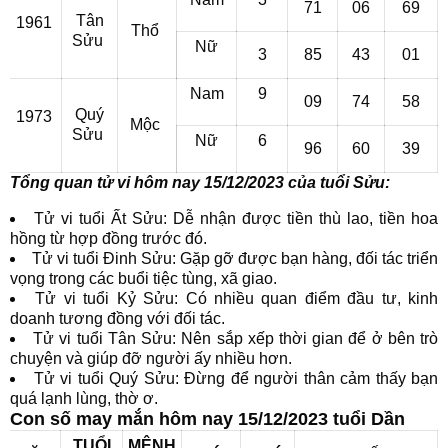
71
06
69
Tân
1961
Thổ
Sửu
Nữ
3
85
43
01
Nam
9
09
74
58
Quý
1973
Mộc
Sửu
Nữ
6
96
60
39
Tổng quan tử vi hôm nay 15/12/2023 của tuổi Sửu:
Tử vi tuổi Ất Sửu: Dễ nhận được tiền thù lao, tiền hoa
hồng từ hợp đồng trước đó.
Tử vi tuổi Đinh Sửu: Gặp gỡ được bạn hàng, đối tác triển
vọng trong các buổi tiệc tùng, xã giao.
Tử vi tuổi Kỷ Sửu: Có nhiều quan điểm đầu tư, kinh
doanh tương đồng với đối tác.
Tử vi tuổi Tân Sửu: Nên sắp xếp thời gian để ở bên trò
chuyện và giúp đỡ người ấy nhiều hơn.
Tử vi tuổi Quý Sửu: Đừng để người thân cảm thấy bạn
quá lạnh lùng, thờ ơ.
Con số may mắn hôm nay 15/12/2023 tuổi Dần
TUỔI
MỆNH