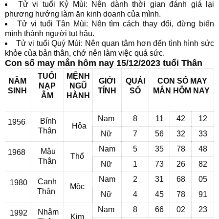
Tử vi tuổi Kỷ Mùi: Nên dành thời gian đánh giá lại
phương hướng làm ăn kinh doanh của mình.
Tử vi tuổi Tân Mùi: Nên tìm cách thay đổi, đừng biến
mình thành người tụt hậu.
Tử vi tuổi Quý Mùi: Nên quan tâm hơn đến tình hình sức
khỏe của bản thân, chớ nên làm việc quá sức.
Con số may mắn hôm nay 15/12/2023 tuổi Thân
TUỔI
MỆNH
NĂM
GIỚI
QUÁI
CON SỐ MAY
NẠP
NGŨ
SINH
TÍNH
SỐ
MẮN
HÔM NAY
ÂM
HÀNH
Nam
8
11
42
12
Bính
1956
Hỏa
Thân
Nữ
7
56
32
33
Nam
5
35
78
48
Mậu
1968
Thổ
Thân
Nữ
1
73
26
82
Nam
2
31
68
05
Canh
1980
Mộc
Thân
Nữ
4
45
78
91
Nam
8
66
02
23
Nhâm
1992
Kim