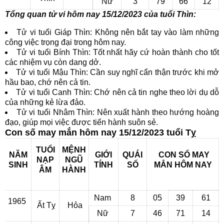
Nữ
3
79
66
12
Tổng quan tử vi hôm nay 15/12/2023 của tuổi Thìn:
Tử vi tuổi Giáp Thìn: Không nên bắt tay vào làm những
công việc trọng đại trong hôm nay.
Tử vi tuổi Bính Thìn: Tốt nhất hãy cứ hoàn thành cho tốt
các nhiệm vụ còn dang dở.
Tử vi tuổi Mậu Thìn: Cần suy nghĩ cẩn thận trước khi mở
hầu bao, chớ nên cả tin.
Tử vi tuổi Canh Thìn: Chớ nên cả tin nghe theo lời dụ dỗ
của những kẻ lừa đảo.
Tử vi tuổi Nhâm Thìn: Nên xuất hành theo hướng hoàng
đạo, giúp mọi việc được tiến hành suôn sẻ.
Con số may mắn hôm nay 15/12/2023 tuổi Tỵ
TUỔI
MỆNH
NĂM
GIỚI
QUÁI
CON SỐ MAY
NẠP
NGŨ
SINH
TÍNH
SỐ
MẮN
HÔM NAY
ÂM
HÀNH
Nam
8
05
39
61
1965
Ất Tỵ
Hỏa
Nữ
7
46
71
14