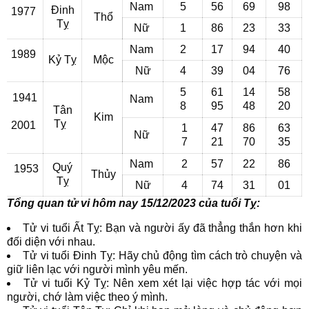
Nam
5
56
69
98
Đinh
1977
Thổ
Tỵ
Nữ
1
86
23
33
Nam
2
17
94
40
1989
Kỷ Tỵ
Mộc
Nữ
4
39
04
76
5
61
14
58
1941
Nam
8
95
48
20
Tân
Kim
Tỵ
2001
1
47
86
63
Nữ
7
21
70
35
Nam
2
57
22
86
Quý
1953
Thủy
Tỵ
Nữ
4
74
31
01
Tổng quan tử vi hôm nay 15/12/2023 của tuổi Tỵ:
Tử vi tuổi Ất Tỵ: Bạn và người ấy đã thẳng thắn hơn khi
đối diện với nhau.
Tử vi tuổi Đinh Tỵ: Hãy chủ động tìm cách trò chuyện và
giữ liên lạc với người mình yêu mến.
Tử vi tuổi Kỷ Tỵ: Nên xem xét lại việc hợp tác với mọi
người, chớ làm việc theo ý mình.