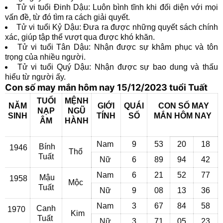
Tử vi tuổi Đinh Dậu: Luôn bình tĩnh khi đối diện với mọi
vấn đề, từ đó tìm ra cách giải quyết.
Tử vi tuổi Kỷ Dậu: Đưa ra được những quyết sách chính
xác, giúp tập thể vượt qua được khó khăn.
Tử vi tuổi Tân Dậu: Nhận được sự khâm phục và tôn
trọng của nhiều người.
Tử vi tuổi Quý Dậu: Nhận được sự bao dung và thấu
hiểu từ người ấy.
Con số may mắn hôm nay 15/12/2023 tuổi Tuất
TUỔI
MỆNH
NĂM
GIỚI
QUÁI
CON SỐ MAY
NẠP
NGŨ
SINH
TÍNH
SỐ
MẮN
HÔM NAY
ÂM
HÀNH
Nam
9
53
20
18
Bính
1946
Thổ
Tuất
Nữ
6
89
94
42
Nam
6
21
52
77
Mậu
1958
Mộc
Tuất
Nữ
9
08
13
36
Nam
3
67
84
58
Canh
1970
Kim
Tuất
Nữ
3
71
05
23