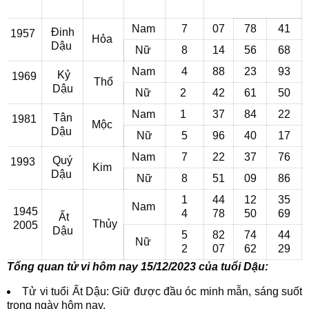
Nam
7
07
78
41
Đinh
1957
Hỏa
Dậu
Nữ
8
14
56
68
Nam
4
88
23
93
Kỷ
1969
Thổ
Dậu
Nữ
2
42
61
50
Nam
1
37
84
22
Tân
1981
Mộc
Dậu
Nữ
5
96
40
17
Nam
7
22
37
76
Quý
1993
Kim
Dậu
Nữ
8
51
09
86
1
44
12
35
Nam
1945
4
78
50
69
Ất
Thủy
2005
Dậu
5
82
74
44
Nữ
2
07
62
29
Tổng quan tử vi hôm nay 15/12/2023 của tuổi Dậu:
Tử vi tuổi Ất Dậu: Giữ được đầu óc minh mẫn, sáng suốt
trong ngày hôm nay.