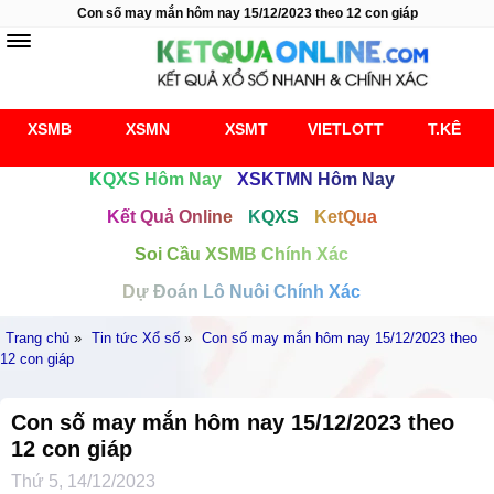
Con số may mắn hôm nay 15/12/2023 theo 12 con giáp
XSMB
XSMN
XSMT
VIETLOTT
T.KÊ
KQXS Hôm Nay
XSKTMN Hôm Nay
Kết Quả Online
KQXS
KetQua
Soi Cầu XSMB Chính Xác
Dự Đoán Lô Nuôi Chính Xác
Trang chủ
»
Tin tức Xổ số
»
Con số may mắn hôm nay 15/12/2023 theo
12 con giáp
Con số may mắn hôm nay 15/12/2023 theo
12 con giáp
Thứ 5, 14/12/2023