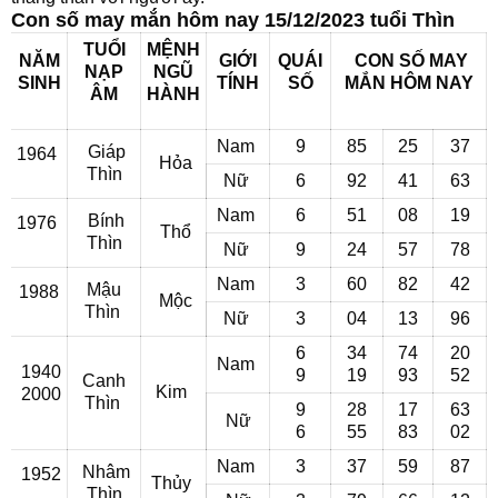
Con số may mắn hôm nay 15/12/2023 tuổi Thìn
TUỔI
MỆNH
NĂM
GIỚI
QUÁI
CON SỐ MAY
NẠP
NGŨ
SINH
TÍNH
SỐ
MẮN
HÔM NAY
ÂM
HÀNH
Nam
9
85
25
37
Giáp
1964
Hỏa
Thìn
Nữ
6
92
41
63
Nam
6
51
08
19
Bính
1976
Thổ
Thìn
Nữ
9
24
57
78
Nam
3
60
82
42
Mậu
1988
Mộc
Thìn
Nữ
3
04
13
96
6
34
74
20
Nam
1940
9
19
93
52
Canh
Kim
2000
Thìn
9
28
17
63
Nữ
6
55
83
02
Nam
3
37
59
87
Nhâm
1952
Thủy
Thìn