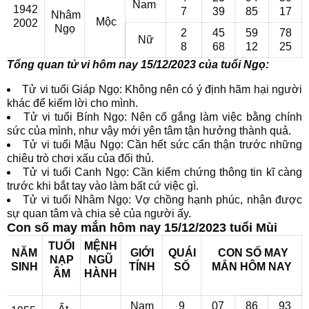
Nam
1942
7
39
85
17
Nhâm
Mộc
2002
Ngọ
2
45
59
78
Nữ
8
68
12
25
Tổng quan tử vi hôm nay 15/12/2023 của tuổi Ngọ:
Tử vi tuổi Giáp Ngọ: Không nên có ý định hãm hại người
khác để kiếm lời cho mình.
Tử vi tuổi Bính Ngọ: Nên cố gắng làm việc bằng chính
sức của mình, như vậy mới yên tâm tận hưởng thành quả.
Tử vi tuổi Mậu Ngọ: Cần hết sức cẩn thận trước những
chiêu trò chơi xấu của đối thủ.
Tử vi tuổi Canh Ngọ: Cần kiểm chứng thông tin kĩ càng
trước khi bắt tay vào làm bất cứ việc gì.
Tử vi tuổi Nhâm Ngọ: Vợ chồng hạnh phúc, nhận được
sự quan tâm và chia sẻ của người ấy.
Con số may mắn hôm nay 15/12/2023 tuổi Mùi
TUỔI
MỆNH
NĂM
GIỚI
QUÁI
CON SỐ MAY
NẠP
NGŨ
SINH
TÍNH
SỐ
MẮN
HÔM NAY
ÂM
HÀNH
Nam
9
07
86
93