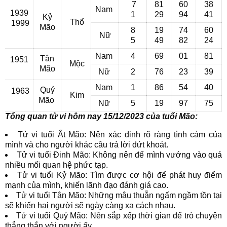
7
81
60
38
Nam
1939
1
29
94
41
Kỷ
Thổ
1999
Mão
8
19
74
60
Nữ
5
49
82
24
Nam
4
69
01
81
Tân
1951
Mộc
Mão
Nữ
2
76
23
39
Nam
1
86
54
40
Quý
1963
Kim
Mão
Nữ
5
19
97
75
Tổng quan tử vi hôm nay 15/12/2023 của tuổi Mão:
Tử vi tuổi Ất Mão: Nên xác định rõ ràng tình cảm của
mình và cho người khác câu trả lời dứt khoát.
Tử vi tuổi Đinh Mão: Không nên để mình vướng vào quá
nhiều mối quan hệ phức tạp.
Tử vi tuổi Kỷ Mão: Tìm được cơ hội để phát huy điểm
mạnh của mình, khiến lãnh đạo đánh giá cao.
Tử vi tuổi Tân Mão: Những mâu thuẫn ngấm ngầm tồn tại
sẽ khiến hai người sẽ ngày càng xa cách nhau.
Tử vi tuổi Quý Mão: Nên sắp xếp thời gian để trò chuyện
thẳng thắn với người ấy.