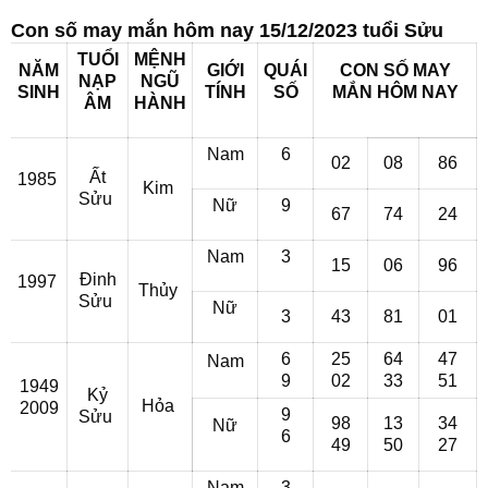
Con số may mắn hôm nay 15/12/2023 tuổi Sửu
TUỔI
MỆNH
NĂM
GIỚI
QUÁI
CON SỐ MAY
NẠP
NGŨ
SINH
TÍNH
SỐ
MẮN
HÔM NAY
ÂM
HÀNH
Nam
6
02
08
86
Ất
1985
Kim
Sửu
Nữ
9
67
74
24
Nam
3
15
06
96
Đinh
1997
Thủy
Sửu
Nữ
3
43
81
01
6
25
64
47
Nam
9
02
33
51
1949
Kỷ
Hỏa
2009
9
Sửu
98
13
34
Nữ
6
49
50
27
Nam
3