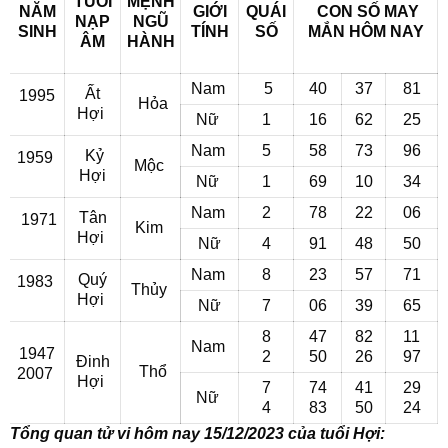
TUỔI
MỆNH
NĂM
GIỚI
QUÁI
CON SỐ MAY
NẠP
NGŨ
SINH
TÍNH
SỐ
MẮN
HÔM NAY
ÂM
HÀNH
Nam
5
40
37
81
Ất
1995
Hỏa
Hợi
Nữ
1
16
62
25
Nam
5
58
73
96
Kỷ
1959
Mộc
Hợi
Nữ
1
69
10
34
Nam
2
78
22
06
Tân
1971
Kim
Hợi
Nữ
4
91
48
50
Nam
8
23
57
71
Quý
1983
Thủy
Hợi
Nữ
7
06
39
65
8
47
82
11
Nam
1947
2
50
26
97
Đinh
Thổ
2007
Hợi
7
74
41
29
Nữ
4
83
50
24
Tổng quan tử vi hôm nay 15/12/2023 của tuổi Hợi: