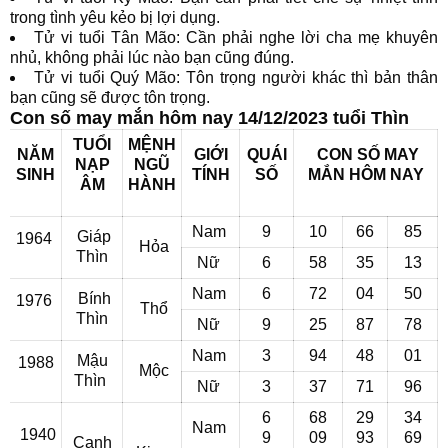
trong tình yêu kẻo bị lợi dụng.
Tử vi tuổi Tân Mão: Cần phải nghe lời cha mẹ khuyên
nhủ, không phải lúc nào bạn cũng đúng.
Tử vi tuổi Quý Mão: Tôn trọng người khác thì bản thân
bạn cũng sẽ được tôn trọng.
Con số may mắn hôm nay 14/12/2023 tuổi Thìn
TUỔI
MỆNH
NĂM
GIỚI
QUÁI
CON SỐ MAY
NẠP
NGŨ
SINH
TÍNH
SỐ
MẮN
HÔM NAY
ÂM
HÀNH
Nam
9
10
66
85
Giáp
1964
Hỏa
Thìn
Nữ
6
58
35
13
Nam
6
72
04
50
Bính
1976
Thổ
Thìn
Nữ
9
25
87
78
Nam
3
94
48
01
Mậu
1988
Mộc
Thìn
Nữ
3
37
71
96
6
68
29
34
Nam
1940
9
09
93
69
Canh