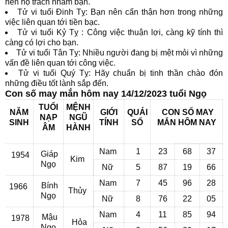
nên họ trách nhầm bạn.
Tử vi tuổi Đinh Tỵ: Bạn nên cẩn thận hơn trong những
việc liên quan tới tiền bạc.
Tử vi tuổi Kỷ Tỵ : Công việc thuận lợi, càng kỹ tính thì
càng có lợi cho bạn.
Tử vi tuổi Tân Tỵ: Nhiều người đang bị mệt mỏi vì những
vấn đề liên quan tới công việc.
Tử vi tuổi Quý Tỵ: Hãy chuẩn bị tinh thần chào đón
những điều tốt lành sắp đến.
Con số may mắn hôm nay 14/12/2023 tuổi Ngọ
TUỔI
MỆNH
NĂM
GIỚI
QUÁI
CON SỐ MAY
NẠP
NGŨ
SINH
TÍNH
SỐ
MẮN
HÔM NAY
ÂM
HÀNH
Nam
1
23
68
37
Giáp
1954
Kim
Ngọ
Nữ
5
87
19
66
Nam
7
45
96
28
Bính
1966
Thủy
Ngọ
Nữ
8
76
22
05
Nam
4
11
85
94
Mậu
1978
Hỏa
Ngọ