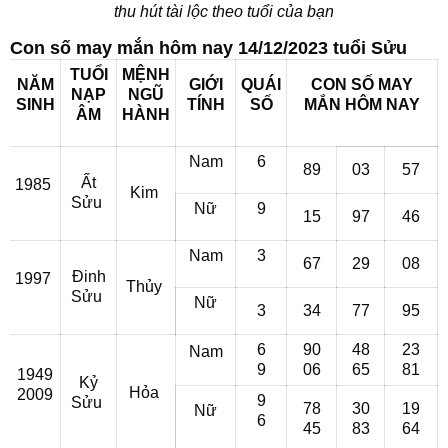
thu hút tài lộc theo tuổi của bạn
Con số may mắn hôm nay 14/12/2023 tuổi Sửu
TUỔI
MỆNH
NĂM
GIỚI
QUÁI
CON SỐ MAY
NẠP
NGŨ
SINH
TÍNH
SỐ
MẮN
HÔM NAY
ÂM
HÀNH
Nam
6
89
03
57
Ất
1985
Kim
Sửu
Nữ
9
15
97
46
Nam
3
67
29
08
Đinh
1997
Thủy
Sửu
Nữ
3
34
77
95
6
90
48
23
Nam
9
06
65
81
1949
Kỷ
Hỏa
2009
9
Sửu
78
30
19
Nữ
6
45
83
64