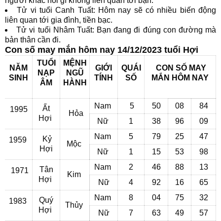
người khác nói gì không liên quan tới bạn.
Tử vi tuổi Canh Tuất: Hôm nay sẽ có nhiều biến động
liên quan tới gia đình, tiền bạc.
Tử vi tuổi Nhâm Tuất: Bạn đang đi đúng con đường mà
bản thân cần đi.
Con số may mắn hôm nay 14/12/2023 tuổi Hợi
TUỔI
MỆNH
NĂM
GIỚI
QUÁI
CON SỐ MAY
NẠP
NGŨ
SINH
TÍNH
SỐ
MẮN
HÔM NAY
ÂM
HÀNH
Nam
5
50
08
84
Ất
1995
Hỏa
Hợi
Nữ
1
38
96
09
Nam
5
79
25
47
Kỷ
1959
Mộc
Hợi
Nữ
1
15
53
98
Nam
2
46
88
13
Tân
1971
Kim
Hợi
Nữ
4
92
16
65
Nam
8
04
75
32
Quý
1983
Thủy
Hợi
Nữ
7
63
49
57