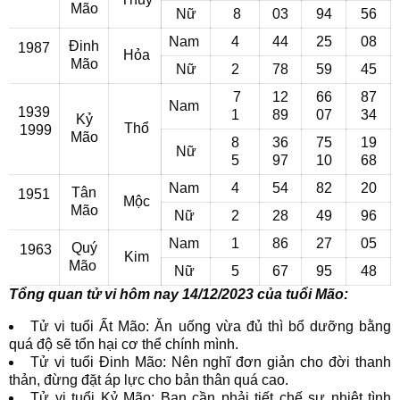
Mão
Nữ
8
03
94
56
Nam
4
44
25
08
Đinh
1987
Hỏa
Mão
Nữ
2
78
59
45
7
12
66
87
Nam
1939
1
89
07
34
Kỷ
Thổ
1999
Mão
8
36
75
19
Nữ
5
97
10
68
Nam
4
54
82
20
Tân
1951
Mộc
Mão
Nữ
2
28
49
96
Nam
1
86
27
05
Quý
1963
Kim
Mão
Nữ
5
67
95
48
Tổng quan tử vi hôm nay 14/12/2023 của tuổi Mão:
Tử vi tuổi Ất Mão: Ăn uống vừa đủ thì bổ dưỡng bằng
quá độ sẽ tổn hại cơ thể chính mình.
Tử vi tuổi Đinh Mão: Nên nghĩ đơn giản cho đời thanh
thản, đừng đặt áp lực cho bản thân quá cao.
Tử vi tuổi Kỷ Mão: Bạn cần phải tiết chế sự nhiệt tình