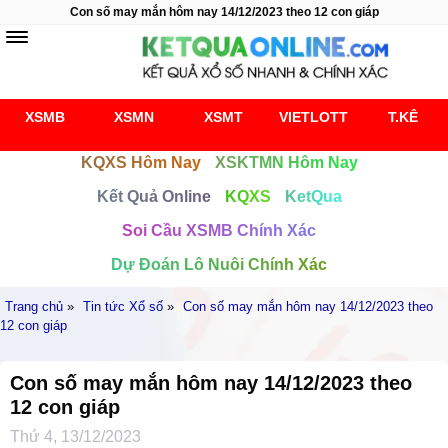
Con số may mắn hôm nay 14/12/2023 theo 12 con giáp
XSMB
XSMN
XSMT
VIETLOTT
T.KÊ
KQXS Hôm Nay
XSKTMN Hôm Nay
Kết Quả Online
KQXS
KetQua
Soi Cầu XSMB Chính Xác
Dự Đoán Lô Nuôi Chính Xác
Trang chủ
»
Tin tức Xổ số
»
Con số may mắn hôm nay 14/12/2023 theo
12 con giáp
Con số may mắn hôm nay 14/12/2023 theo
12 con giáp
Thứ 4, 13/12/2023