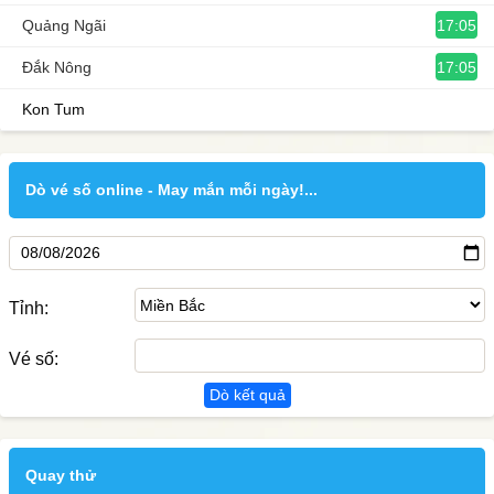
17:05
Quảng Ngãi
17:05
Đắk Nông
Kon Tum
Dò vé số online - May mắn mỗi ngày!...
Tỉnh:
Vé số:
Dò kết quả
Quay thử