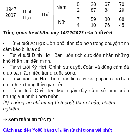
8
28
67
70
Nam
1947
2
87
34
29
Đinh
Thổ
2007
Hợi
7
59
80
68
Nữ
4
10
76
45
Tổng quan tử vi hôm nay 14/12/2023 của tuổi Hợi:
Tử vi tuổi Ất Hợi: Cần phải tỉnh táo hơn trong chuyện tình
cảm kẻo bị lừa dối.
Tử vi tuổi Đinh Hợi: Bạn luôn tích cực đón nhận những
khó khăn tìm đến mình.
Tử vi tuổi Kỷ Hợi: Chính sự quyết đoán và dũng cảm đã
giúp bạn rất nhiều trong cuộc sống.
Tử vi tuổi Tân Hợi: Tinh thần tích cực sẽ giúp ích cho bạn
cực nhiều trong thời gian tới.
Tử vi tuổi Quý Hợi: Một ngày đầy cảm xúc vui buồn
nhưng vui nhiều hơn buồn.
(*) Thông tin chỉ mang tính chất tham khảo, chiêm
nghiệm.
⇒ Xem thêm tin tức tại:
Cách nạp tiền Yo88 bằng ví điện tử chỉ trong vài phút