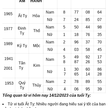
ÂM
HÀNH
Nam
8
77
08
64
1965
Ất Tỵ
Hỏa
Nữ
7
24
85
07
Nam
5
50
44
98
Đinh
1977
Thổ
Tỵ
Nữ
1
18
76
35
Nam
2
96
37
70
1989
Kỷ Tỵ
Mộc
Nữ
4
03
58
45
5
49
92
17
1941
Nam
8
87
26
53
Tân
Kim
Tỵ
2001
1
30
60
86
Nữ
7
65
14
28
Nam
2
78
89
55
Quý
1953
Thủy
Tỵ
Nữ
4
06
95
39
Tổng quan tử vi hôm nay 14/12/2023 của tuổi Tỵ:
Tử vi tuổi Ất Tỵ: Nhiều người đang hiểu sai ý tốt của bạn