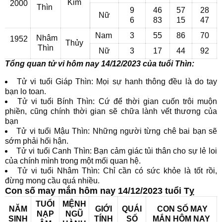
Kim
2000
Thìn
9
46
57
28
Nữ
6
83
15
47
Nam
3
55
86
70
Nhâm
1952
Thủy
Thìn
Nữ
3
17
44
92
Tổng quan tử vi hôm nay 14/12/2023 của tuổi Thìn:
Tử vi tuổi Giáp Thìn: Mọi sự hanh thông đều là do tay
bạn lo toan.
Tử vi tuổi Bính Thìn: Cứ để thời gian cuốn trôi muộn
phiền, cũng chính thời gian sẽ chữa lành vết thương của
bạn
Tử vi tuổi Mậu Thìn: Những người từng chê bai bạn sẽ
sớm phải hối hận.
Tử vi tuổi Canh Thìn: Bạn cảm giác tủi thân cho sự lẻ loi
của chính mình trong một mối quan hệ.
Tử vi tuổi Nhâm Thìn: Chỉ cần có sức khỏe là tốt rồi,
đừng mong cầu quá nhiều.
Con số may mắn hôm nay 14/12/2023 tuổi Tỵ
TUỔI
MỆNH
NĂM
GIỚI
QUÁI
CON SỐ MAY
NẠP
NGŨ
SINH
TÍNH
SỐ
MẮN
HÔM NAY