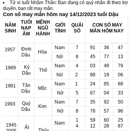
Tử vi tuổi Nhâm Thân: Bạn đang có quý nhân đi theo trợ
duyên, bạn rất may mắn.
Con số may mắn hôm nay 14/12/2023 tuổi Dậu
TUỔI
MỆNH
NĂM
GIỚI
QUÁI
CON SỐ MAY
NẠP
NGŨ
SINH
TÍNH
SỐ
MẮN
HÔM NAY
ÂM
HÀNH
Nam
7
91
36
47
Đinh
1957
Hỏa
Dậu
Nữ
8
45
77
13
Nam
4
03
48
79
Kỷ
1969
Thổ
Dậu
Nữ
2
88
19
06
Nam
1
24
85
68
Tân
1981
Mộc
Dậu
Nữ
5
67
04
33
Nam
7
35
92
50
Quý
1993
Kim
Dậu
Nữ
8
78
57
96
1
59
60
25
Nam
1945
4
12
28
87
Ất
Thủy
2005