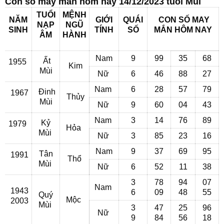
Con số may mắn hôm nay 14/12/2023 tuổi Mùi
TUỔI
MỆNH
NĂM
GIỚI
QUÁI
CON SỐ MAY
NẠP
NGŨ
SINH
TÍNH
SỐ
MẮN
HÔM NAY
ÂM
HÀNH
Nam
9
99
35
68
Ất
1955
Kim
Mùi
Nữ
6
46
88
27
Nam
6
28
57
79
Đinh
1967
Thủy
Mùi
Nữ
9
60
04
43
Nam
3
14
76
89
Kỷ
1979
Hỏa
Mùi
Nữ
3
85
23
16
Nam
9
37
69
95
Tân
1991
Thổ
Mùi
Nữ
6
52
11
38
3
78
94
07
Nam
1943
6
09
48
55
Quý
Mộc
2003
Mùi
3
47
25
96
Nữ
9
84
56
18