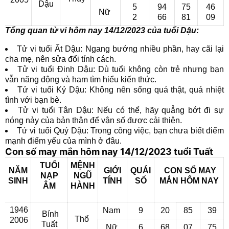
Dậu
5
94
75
46
Nữ
2
66
81
09
Tổng quan tử vi hôm nay 14/12/2023 của tuổi Dậu:
Tử vi tuổi Ất Dậu: Ngang bướng nhiều phần, hay cãi lại
cha mẹ, nên sửa đổi tính cách.
Tử vi tuổi Đinh Dậu: Dù tuổi không còn trẻ nhưng bạn
vẫn năng động và ham tìm hiểu kiến thức.
Tử vi tuổi Kỷ Dậu: Không nên sống quá thật, quá nhiệt
tình với bạn bè.
Tử vi tuổi Tân Dậu: Nếu có thể, hãy quẳng bớt đi sự
nóng nảy của bản thân để vận số được cải thiện.
Tử vi tuổi Quý Dậu: Trong công việc, bạn chưa biết điểm
mạnh điểm yếu của mình ở đâu.
Con số may mắn hôm nay 14/12/2023 tuổi Tuất
TUỔI
MỆNH
NĂM
GIỚI
QUÁI
CON SỐ MAY
NẠP
NGŨ
SINH
TÍNH
SỐ
MẮN
HÔM NAY
ÂM
HÀNH
1946
Nam
9
20
85
39
Bính
Thổ
2006
Tuất
Nữ
6
68
07
75