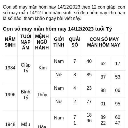
Con số may mắn hôm nay 14/12/2023 theo 12 con giáp, con
số may mắn 14/12 theo năm sinh, số đẹp hôm nay cho bạn
là số nào, tham khảo ngay bài viết này.
Con số may mắn hôm nay 14/12/2023 tuổi Tý
TUỔI
MỆNH
NĂM
GIỚI
QUÁI
CON SỐ MAY
NẠP
NGŨ
SINH
TÍNH
SỐ
MẮN HÔM NAY
ÂM
HÀNH
Nam
7
40
62
17
Giáp
1984
Kim
Tý
Nữ
8
85
37
53
Nam
4
23
98
06
Bính
1996
Thủy
Tý
Nữ
2
77
01
95
18
7
89
60
Nam
96
1
22
47
1948
Mậu
Hỏa