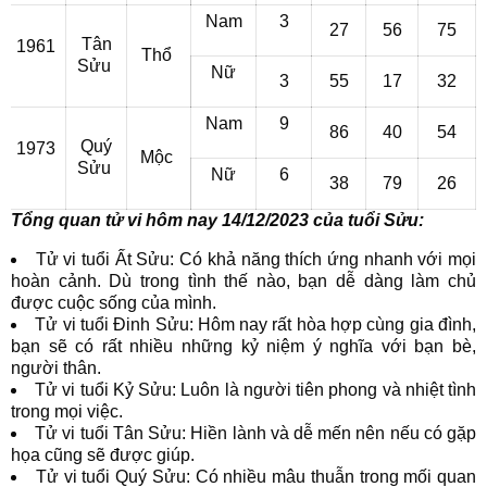
Nam
3
27
56
75
Tân
1961
Thổ
Sửu
Nữ
3
55
17
32
Nam
9
86
40
54
Quý
1973
Mộc
Sửu
Nữ
6
38
79
26
Tổng quan tử vi hôm nay 14/12/2023 của tuổi Sửu:
Tử vi tuổi Ất Sửu: Có khả năng thích ứng nhanh với mọi
hoàn cảnh. Dù trong tình thế nào, bạn dễ dàng làm chủ
được cuộc sống của mình.
Tử vi tuổi Đinh Sửu: Hôm nay rất hòa hợp cùng gia đình,
bạn sẽ có rất nhiều những kỷ niệm ý nghĩa với bạn bè,
người thân.
Tử vi tuổi Kỷ Sửu: Luôn là người tiên phong và nhiệt tình
trong mọi việc.
Tử vi tuổi Tân Sửu: Hiền lành và dễ mến nên nếu có gặp
họa cũng sẽ được giúp.
Tử vi tuổi Quý Sửu: Có nhiều mâu thuẫn trong mối quan