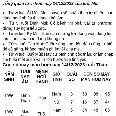
Tổng quan tử vi hôm nay 14/12/2023 của tuổi Mùi:
Tử vi tuổi Ất Mùi: Mọi chuyện sẽ thuận theo tự nhiên, bạn
càng nghĩ nhiều thì càng khổ tâm.
Tử vi tuổi Đinh Mùi: Có bệnh thì phải vái tứ phương,
đừng suy nghĩ tiêu cực.
Tử vi tuổi Kỷ Mùi: Bạn cần những lời động viên đúng lúc,
tâm trạng của bạn đang không ổn.
Tử vi tuổi Tân Mùi: Cuộc sống khó đến đâu cũng tự biết
để cố gắng, không muốn phiền tới cha mẹ.
Tử vi tuổi Quý Mùi: Hãy cứ bình tĩnh độc thân, chậm chạp
tìm hiểu một ai đó và từ tốn bước vào tình yêu.
Con số may mắn hôm nay 14/12/2023 tuổi Thân
TUỔI
MỆNH
NĂM
GIỚI
QUÁI
CON SỐ MAY
NẠP
NGŨ
SINH
TÍNH
SỐ
MẮN
HÔM NAY
ÂM
HÀNH
Nam
8
53
08
95
Bính
1956
Hỏa
Thân
Nữ
7
16
67
44
Nam
5
84
48
06
Mậu
1968
Thổ