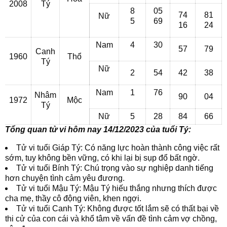
2008
Tý
8
05
74
81
Nữ
5
69
16
24
Nam
4
30
57
79
Canh
1960
Thổ
Tý
Nữ
2
54
42
38
Nam
1
76
Nhâm
90
04
1972
Mộc
Tý
Nữ
5
28
84
66
Tổng quan tử vi hôm nay 14/12/2023 của tuổi Tý:
Tử vi tuổi Giáp Tý: Có năng lực hoàn thành công việc rất
sớm, tuy không bền vững, có khi lại bị sụp đổ bất ngờ.
Tử vi tuổi Bính Tý: Chú trọng vào sự nghiệp danh tiếng
hơn chuyện tình cảm yêu đương.
Tử vi tuổi Mậu Tý: Mậu Tý hiếu thắng nhưng thích được
cha mẹ, thầy cô động viên, khen ngợi.
Tử vi tuổi Canh Tý: Không được tốt lắm sẽ có thất bại về
thi cử của con cái và khổ tâm về vấn đề tình cảm vợ chồng,