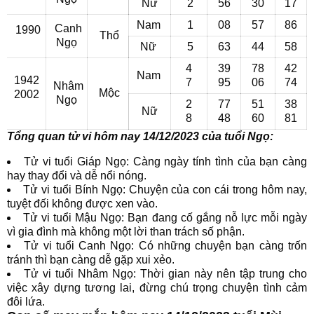
Nữ
2
56
30
17
Nam
1
08
57
86
Canh
1990
Thổ
Ngọ
Nữ
5
63
44
58
4
39
78
42
Nam
1942
7
95
06
74
Nhâm
Mộc
2002
Ngọ
2
77
51
38
Nữ
8
48
60
81
Tổng quan tử vi hôm nay 14/12/2023 của tuổi Ngọ:
Tử vi tuổi Giáp Ngọ: Càng ngày tính tình của bạn càng
hay thay đổi và dễ nổi nóng.
Tử vi tuổi Bính Ngọ: Chuyện của con cái trong hôm nay,
tuyệt đối không được xen vào.
Tử vi tuổi Mậu Ngọ: Bạn đang cố gắng nỗ lực mỗi ngày
vì gia đình mà không một lời than trách số phận.
Tử vi tuổi Canh Ngọ: Có những chuyện bạn càng trốn
tránh thì bạn càng dễ gặp xui xẻo.
Tử vi tuổi Nhâm Ngọ: Thời gian này nên tập trung cho
việc xây dựng tương lai, đừng chú trọng chuyện tình cảm
đôi lứa.