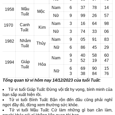
Nam
6
37
78
14
Mậu
1958
Mộc
Tuất
Nữ
9
99
26
57
Nam
3
16
64
98
Canh
1970
Kim
Tuất
Nữ
3
74
33
06
Nam
9
05
91
83
Nhâm
1982
Thủy
Tuất
Nữ
6
86
45
29
9
40
58
60
Nam
3
52
19
47
Giáp
1994
Hỏa
Tuất
6
69
90
15
Nữ
3
38
84
76
Tổng quan tử vi hôm nay 14/12/2023 của tuổi Tuất:
Tử vi tuổi Giáp Tuất: Đừng vội tắt hy vọng, bình minh của
bạn sắp xuất hiện rồi.
Tử vi tuổi Bính Tuất: Bận rộn đến đâu cũng phải nghỉ
ngơi đầy đủ, đừng xem thường sức khỏe.
Tử vi tuổi Mậu Tuất: Cứ làm những gì bạn cần làm,