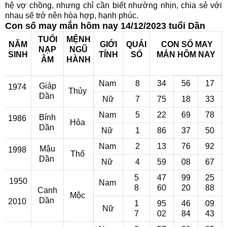
hệ vợ chồng, nhưng chỉ cần biết nhường nhịn, chia sẻ với
nhau sẽ trở nên hòa hợp, hạnh phúc.
Con số may mắn hôm nay 14/12/2023 tuổi Dần
TUỔI
MỆNH
NĂM
GIỚI
QUÁI
CON SỐ MAY
NẠP
NGŨ
SINH
TÍNH
SỐ
MẮN
HÔM NAY
ÂM
HÀNH
Nam
8
34
56
17
Giáp
1974
Thủy
Dần
Nữ
7
75
18
33
Nam
5
22
69
78
Bính
1986
Hỏa
Dần
Nữ
1
86
37
50
Nam
2
13
76
92
Mậu
1998
Thổ
Dần
Nữ
4
59
08
67
5
47
99
25
1950
Nam
8
60
20
88
Canh
Mộc
Dần
2010
1
95
46
09
Nữ
7
02
84
43