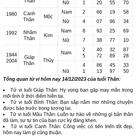
Thân
Nữ
1
20
55
70
Nam
2
66
19
58
Canh
1980
Mộc
Thân
Nữ
4
07
96
34
Nam
8
93
25
69
Nhâm
1992
Kim
Thân
Nữ
7
38
77
10
2
40
32
87
Nam
1944
5
72
89
28
Giáp
Thủy
2004
Thân
4
86
45
33
Nữ
1
13
97
50
Tổng quan tử vi hôm nay 14/12/2023 của tuổi Thân:
Tử vi tuổi Giáp Thân: Hy vọng bạn gặp may mắn trong
mối tình ở thời điểm hiện tại.
Tử vi tuổi Bính Thân: Bạn sắp nằm mơ những chuyện
được báo trước trong tương lai.
Tử vi tuổi Mậu Thân: Luôn tự hào về những gì bản thân
đã làm, sự tự tin của bạn cực kỳ đáng khen.
Tử vi tuổi Canh Thân: Công việc có tiến triển tốt đẹp,
hôm nay làm gì cũng thuận.