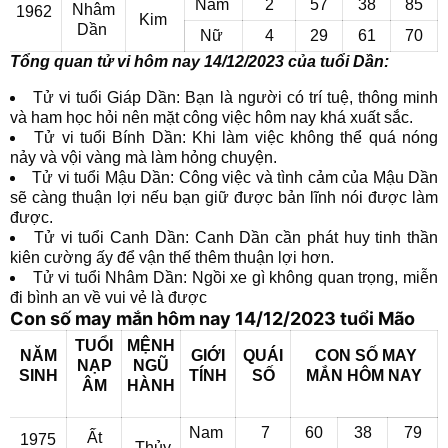
Nam
2
57
38
85
Nhâm
1962
Kim
Dần
Nữ
4
29
61
70
Tổng quan tử vi hôm nay 14/12/2023 của tuổi Dần:
Tử vi tuổi Giáp Dần: Bạn là người có trí tuệ, thông minh
và ham học hỏi nên mặt công việc hôm nay khá xuất sắc.
Tử vi tuổi Bính Dần: Khi làm việc không thể quá nóng
nảy và vội vàng mà làm hỏng chuyện.
Tử vi tuổi Mậu Dần: Công việc và tình cảm của Mậu Dần
sẽ càng thuận lợi nếu bạn giữ được bản lĩnh nói được làm
được.
Tử vi tuổi Canh Dần: Canh Dần cần phát huy tinh thần
kiên cường ấy để vận thế thêm thuận lợi hơn.
Tử vi tuổi Nhâm Dần: Ngồi xe gì không quan trọng, miễn
đi bình an về vui vẻ là được
Con số may mắn hôm nay 14/12/2023 tuổi Mão
TUỔI
MỆNH
NĂM
GIỚI
QUÁI
CON SỐ MAY
NẠP
NGŨ
SINH
TÍNH
SỐ
MẮN
HÔM NAY
ÂM
HÀNH
Nam
7
60
38
79
Ất
1975
Thủy