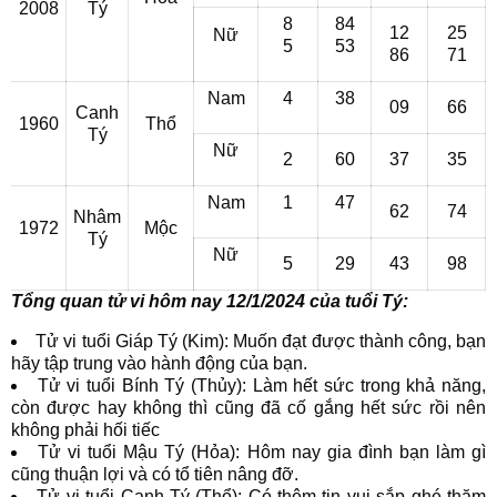
2008
Tý
8
84
12
25
Nữ
5
53
86
71
Nam
4
38
09
66
Canh
1960
Thổ
Tý
Nữ
2
60
37
35
Nam
1
47
62
74
Nhâm
1972
Mộc
Tý
Nữ
5
29
43
98
Tổng quan tử vi hôm nay 12/1/2024 của tuổi Tý:
Tử vi tuổi Giáp Tý (Kim): Muốn đạt được thành công, bạn
hãy tập trung vào hành động của bạn.
Tử vi tuổi Bính Tý (Thủy): Làm hết sức trong khả năng,
còn được hay không thì cũng đã cố gắng hết sức rồi nên
không phải hối tiếc
Tử vi tuổi Mậu Tý (Hỏa): Hôm nay gia đình bạn làm gì
cũng thuận lợi và có tổ tiên nâng đỡ.
Tử vi tuổi Canh Tý (Thổ): Có thêm tin vui sắp ghé thăm