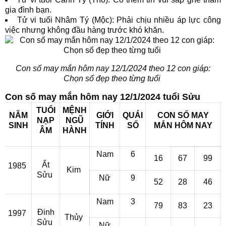
gia đình bạn.
Tử vi tuổi Nhâm Tý (Mộc): Phải chịu nhiều áp lực công
việc nhưng không đầu hàng trước khó khăn.
Con số may mắn hôm nay 12/1/2024 theo 12 con giáp:
Chọn số đẹp theo từng tuổi
Con số may mắn hôm nay 12/1/2024 tuổi Sửu
TUỔI
MỆNH
NĂM
GIỚI
QUÁI
CON SỐ MAY
NẠP
NGŨ
SINH
TÍNH
SỐ
MẮN
HÔM NAY
ÂM
HÀNH
Nam
6
16
67
99
Ất
1985
Kim
Sửu
Nữ
9
52
28
46
Nam
3
79
83
23
Đinh
1997
Thủy
Sửu
Nữ