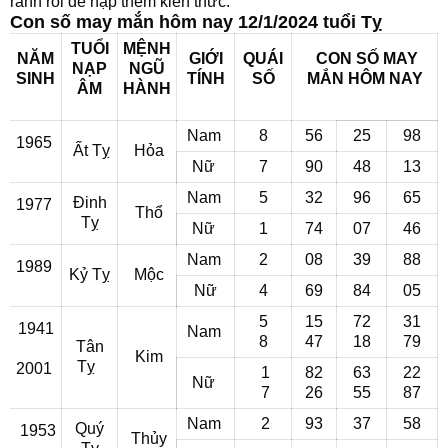
rảnh rỗi để nạp thêm kiến thức.
Con số may mắn hôm nay 12/1/2024 tuổi Tỵ
TUỔI
MỆNH
NĂM
GIỚI
QUÁI
CON SỐ MAY
NẠP
NGŨ
SINH
TÍNH
SỐ
MẮN
HÔM NAY
ÂM
HÀNH
Nam
8
56
25
98
1965
Ất Tỵ
Hỏa
Nữ
7
90
48
13
Nam
5
32
96
65
Đinh
1977
Thổ
Tỵ
Nữ
1
74
07
46
Nam
2
08
39
88
1989
Kỷ Tỵ
Mộc
Nữ
4
69
84
05
5
15
72
31
1941
Nam
8
47
18
79
Tân
Kim
Tỵ
2001
1
82
63
22
Nữ
7
26
55
87
Nam
2
93
37
58
Quý
1953
Thủy