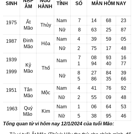
NẠP
NGŨ
SINH
TÍNH
SỐ
MẮN
HÔM NAY
ÂM
HÀNH
Nam
7
14
68
23
Ất
1975
Thủy
Mão
Nữ
8
63
25
87
Nam
4
39
59
05
Đinh
1987
Hỏa
Mão
Nữ
2
75
17
48
7
08
93
16
1939
Nam
1
94
40
77
Kỷ
Thổ
Mão
1999
8
27
84
39
Nữ
5
86
35
66
Nam
4
41
76
92
Tân
1951
Mộc
Mão
Nữ
2
55
09
48
Nam
1
06
64
53
Quý
1963
Kim
Mão
Nữ
5
38
95
46
Tổng quan tử vi hôm nay 12/1/2024 của tuổi Mão: