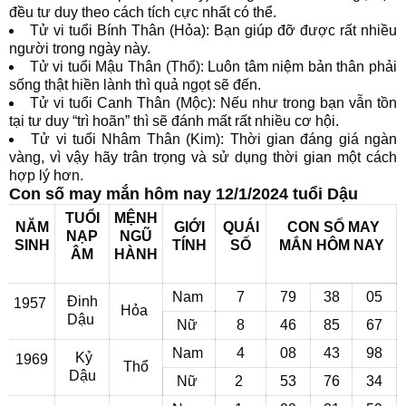
đều tư duy theo cách tích cực nhất có thể.
Tử vi tuổi Bính Thân (Hỏa): Bạn giúp đỡ được rất nhiều
người trong ngày này.
Tử vi tuổi Mậu Thân (Thổ): Luôn tâm niệm bản thân phải
sống thật hiền lành thì quả ngọt sẽ đến.
Tử vi tuổi Canh Thân (Mộc): Nếu như trong bạn vẫn tồn
tại tư duy “trì hoãn” thì sẽ đánh mất rất nhiều cơ hội.
Tử vi tuổi Nhâm Thân (Kim): Thời gian đáng giá ngàn
vàng, vì vậy hãy trân trọng và sử dụng thời gian một cách
hợp lý hơn.
Con số may mắn hôm nay 12/1/2024 tuổi Dậu
TUỔI
MỆNH
NĂM
GIỚI
QUÁI
CON SỐ MAY
NẠP
NGŨ
SINH
TÍNH
SỐ
MẮN
HÔM NAY
ÂM
HÀNH
Nam
7
79
38
05
Đinh
1957
Hỏa
Dậu
Nữ
8
46
85
67
Nam
4
08
43
98
Kỷ
1969
Thổ
Dậu
Nữ
2
53
76
34