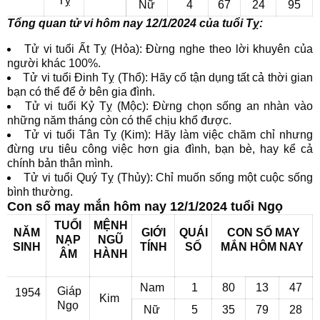
Tỵ
Nữ
4
67
24
95
Tổng quan tử vi hôm nay 12/1/2024 của tuổi Tỵ:
Tử vi tuổi Ất Tỵ (Hỏa): Đừng nghe theo lời khuyên của
người khác 100%.
Tử vi tuổi Đinh Tỵ (Thổ): Hãy cố tận dụng tất cả thời gian
bạn có thể để ở bên gia đình.
Tử vi tuổi Kỷ Tỵ (Mộc): Đừng chọn sống an nhàn vào
những năm tháng còn có thể chịu khổ được.
Tử vi tuổi Tân Tỵ (Kim): Hãy làm việc chăm chỉ nhưng
đừng ưu tiêu công việc hơn gia đình, bạn bè, hay kể cả
chính bản thân mình.
Tử vi tuổi Quý Tỵ (Thủy): Chỉ muốn sống một cuộc sống
bình thường.
Con số may mắn hôm nay 12/1/2024 tuổi Ngọ
TUỔI
MỆNH
NĂM
GIỚI
QUÁI
CON SỐ MAY
NẠP
NGŨ
SINH
TÍNH
SỐ
MẮN
HÔM NAY
ÂM
HÀNH
Nam
1
80
13
47
Giáp
1954
Kim
Ngọ
Nữ
5
35
79
28