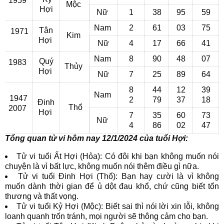
1959
Mộc
Hợi
Nữ
1
38
95
59
Nam
2
61
03
75
Tân
1971
Kim
Hợi
Nữ
4
17
66
41
Nam
8
90
48
07
Quý
1983
Thủy
Hợi
Nữ
7
25
89
64
8
44
12
39
Nam
1947
2
79
37
18
Đinh
Thổ
2007
Hợi
7
35
60
73
Nữ
4
86
02
47
Tổng quan tử vi hôm nay 12/1/2024 của tuổi Hợi:
Tử vi tuổi Ất Hợi (Hỏa): Có đôi khi bạn không muốn nói
chuyện là vì bất lực, không muốn nói thêm điều gì nữa.
Tử vi tuổi Đinh Hợi (Thổ): Bạn hay cười là vì không
muốn dành thời gian để ủ dột đau khổ, chứ cũng biết tổn
thương và thất vọng.
Tử vi tuổi Kỷ Hợi (Mộc): Biết sai thì nói lời xin lỗi, không
loanh quanh trốn tránh, mọi người sẽ thông cảm cho bạn.