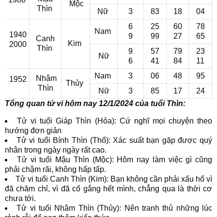
Mộc
Thìn
Nữ
3
83
18
04
6
25
60
78
Nam
1940
9
99
27
65
Canh
Kim
2000
Thìn
9
57
79
23
Nữ
6
41
84
11
Nam
3
06
48
95
Nhâm
1952
Thủy
Thìn
Nữ
3
85
17
24
Tổng quan tử vi hôm nay 12/1/2024 của tuổi Thìn:
Tử vi tuổi Giáp Thìn (Hỏa): Cứ nghĩ mọi chuyện theo
hướng đơn giản
Tử vi tuổi Bính Thìn (Thổ): Xác suất bạn gặp được quý
nhân trong ngày ngày rất cao.
Tử vi tuổi Mậu Thìn (Mộc): Hôm nay làm việc gì cũng
phải chậm rãi, không hấp tấp.
Tử vi tuổi Canh Thìn (Kim): Bạn không cần phải xấu hổ vì
đã chăm chỉ, vì đã cố gắng hết mình, chẳng qua là thời cơ
chưa tới.
Tử vi tuổi Nhâm Thìn (Thủy): Nên tranh thủ những lúc