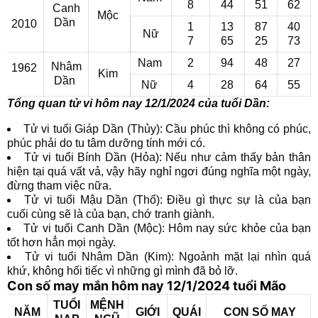
8
44
51
62
Canh
Mộc
Dần
2010
1
13
87
40
Nữ
7
65
25
73
Nam
2
94
48
27
Nhâm
1962
Kim
Dần
Nữ
4
28
64
55
Tổng quan tử vi hôm nay 12/1/2024 của tuổi Dần:
Tử vi tuổi Giáp Dần (Thủy): Cầu phúc thì không có phúc,
phúc phải do tu tâm dưỡng tính mới có.
Tử vi tuổi Bính Dần (Hỏa): Nếu như cảm thấy bản thân
hiện tại quá vất vả, vậy hãy nghỉ ngơi đúng nghĩa một ngày,
đừng tham việc nữa.
Tử vi tuổi Mậu Dần (Thổ): Điều gì thực sự là của bạn
cuối cùng sẽ là của bạn, chớ tranh giành.
Tử vi tuổi Canh Dần (Mộc): Hôm nay sức khỏe của bạn
tốt hơn hẳn mọi ngày.
Tử vi tuổi Nhâm Dần (Kim): Ngoảnh mặt lại nhìn quá
khứ, không hối tiếc vì những gì mình đã bỏ lỡ.
Con số may mắn hôm nay 12/1/2024 tuổi Mão
TUỔI
MỆNH
NĂM
GIỚI
QUÁI
CON SỐ MAY