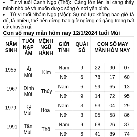
Tử vi tuổi Canh Ngọ (Thổ): Càng lớn lên lại càng thấy
mình nhỏ bé và muốn được sống ở nơi yên bình.
Tử vi tuổi Nhâm Ngọ (Mộc): Sự nỗ lực không bao giờ là
đủ, là nhiều, thế nên đừng bao giờ ngừng cố gắng trong bất
cứ chuyện gì.
Con số may mắn hôm nay 12/1/2024 tuổi Mùi
TUỔI
MỆNH
NĂM
GIỚI
QUÁI
CON SỐ MAY
NẠP
NGŨ
SINH
TÍNH
SỐ
MẮN
HÔM NAY
ÂM
HÀNH
Nam
9
22
90
07
Ất
1955
Kim
Mùi
Nữ
6
78
17
60
Nam
6
59
65
13
Đinh
1967
Thủy
Mùi
Nữ
9
14
72
95
Nam
3
93
04
29
Kỷ
1979
Hỏa
Mùi
Nữ
3
05
58
86
Nam
9
68
26
37
Tân
1991
Thổ
Mùi
Nữ
6
41
89
74