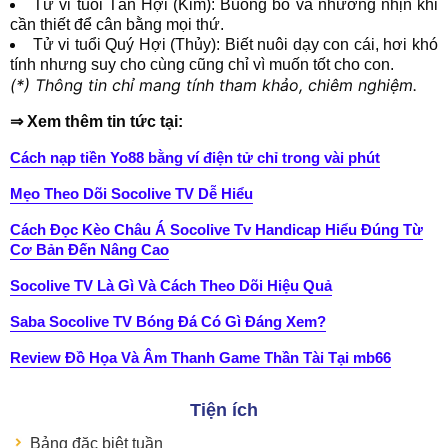
Tử vi tuổi Tân Hợi (Kim): Buông bỏ và nhường nhịn khi
cần thiết để cân bằng mọi thứ.
Tử vi tuổi Quý Hợi (Thủy): Biết nuôi dạy con cái, hơi khó
tính nhưng suy cho cùng cũng chỉ vì muốn tốt cho con.
(*) Thông tin chỉ mang tính tham khảo, chiêm nghiệm.
⇒ Xem thêm tin tức tại:
Cách nạp tiền Yo88 bằng ví điện tử chỉ trong vài phút
Mẹo Theo Dõi Socolive TV Dễ Hiểu
Cách Đọc Kèo Châu Á Socolive Tv Handicap Hiểu Đúng Từ
Cơ Bản Đến Nâng Cao
Socolive TV Là Gì Và Cách Theo Dõi Hiệu Quả
Saba Socolive TV Bóng Đá Có Gì Đáng Xem?
Review Đồ Họa Và Âm Thanh Game Thần Tài Tại mb66
Tiện ích
Bảng đặc biệt tuần