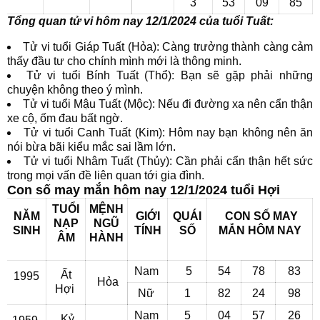
3
53
09
85
Tổng quan tử vi hôm nay 12/1/2024 của tuổi Tuất:
Tử vi tuổi Giáp Tuất (Hỏa): Càng trưởng thành càng cảm
thấy đầu tư cho chính mình mới là thông minh.
Tử vi tuổi Bính Tuất (Thổ): Bạn sẽ gặp phải những
chuyện không theo ý mình.
Tử vi tuổi Mậu Tuất (Mộc): Nếu đi đường xa nên cẩn thận
xe cộ, ốm đau bất ngờ.
Tử vi tuổi Canh Tuất (Kim): Hôm nay bạn không nên ăn
nói bừa bãi kiểu mắc sai lầm lớn.
Tử vi tuổi Nhâm Tuất (Thủy): Cần phải cẩn thận hết sức
trong mọi vấn đề liên quan tới gia đình.
Con số may mắn hôm nay 12/1/2024 tuổi Hợi
TUỔI
MỆNH
NĂM
GIỚI
QUÁI
CON SỐ MAY
NẠP
NGŨ
SINH
TÍNH
SỐ
MẮN
HÔM NAY
ÂM
HÀNH
Nam
5
54
78
83
Ất
1995
Hỏa
Hợi
Nữ
1
82
24
98
Nam
5
04
57
26
Kỷ