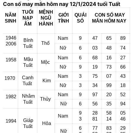
Con số may mắn hôm nay 12/1/2024 tuổi Tuất
TUỔI
MỆNH
NĂM
GIỚI
QUÁI
CON SỐ MAY
NẠP
NGŨ
SINH
TÍNH
SỐ
MẮN
HÔM NAY
ÂM
HÀNH
1946
Nam
9
47
65
89
Bính
Thổ
2006
Tuất
Nữ
6
03
48
74
Nam
6
68
16
27
Mậu
1958
Mộc
Tuất
Nữ
9
19
73
66
Nam
3
75
07
43
Canh
1970
Kim
Tuất
Nữ
3
34
99
18
Nam
9
97
20
52
Nhâm
1982
Thủy
Tuất
Nữ
6
56
35
94
9
28
58
05
Nam
3
81
14
46
Giáp
1994
Hỏa
Tuất
6
77
83
29
Nữ