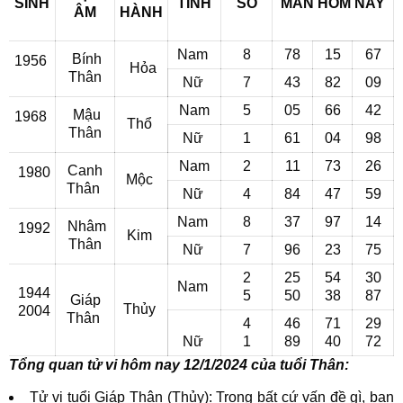
SINH
TÍNH
SỐ
MẮN
HÔM NAY
ÂM
HÀNH
Nam
8
78
15
67
Bính
1956
Hỏa
Thân
Nữ
7
43
82
09
Nam
5
05
66
42
Mậu
1968
Thổ
Thân
Nữ
1
61
04
98
Nam
2
11
73
26
Canh
1980
Mộc
Thân
Nữ
4
84
47
59
Nam
8
37
97
14
Nhâm
1992
Kim
Thân
Nữ
7
96
23
75
2
25
54
30
Nam
1944
5
50
38
87
Giáp
Thủy
2004
Thân
4
46
71
29
Nữ
1
89
40
72
Tổng quan tử vi hôm nay 12/1/2024 của tuổi Thân:
Tử vi tuổi Giáp Thân (Thủy): Trong bất cứ vấn đề gì, bạn