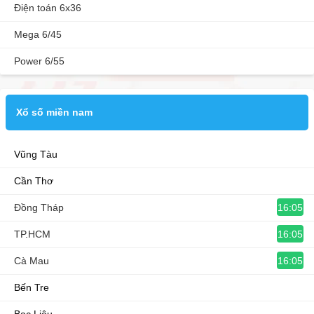
Điện toán 6x36
Mega 6/45
Power 6/55
Xổ số miền nam
Vũng Tàu
Cần Thơ
16:05
Đồng Tháp
16:05
TP.HCM
16:05
Cà Mau
Bến Tre