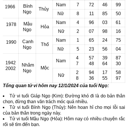
Nam
7
72
46
99
Bính
1966
Thủy
Ngọ
Nữ
8
11
85
50
Nam
4
96
03
61
Mậu
1978
Hỏa
Ngọ
Nữ
2
07
98
16
Nam
1
65
24
75
Canh
1990
Thổ
Ngọ
Nữ
5
23
56
04
4
57
39
87
Nam
1942
7
48
64
30
Nhâm
Mộc
2002
Ngọ
2
94
17
58
Nữ
8
36
55
97
Tổng quan tử vi hôm nay 12/1/2024 của tuổi Ngọ:
Tử vi tuổi Giáp Ngọ (Kim): Đường khó đi là do bản thân
chọn, đừng than vãn trách móc quá nhiều.
Tử vi tuổi Bính Ngọ (Thủy): Nên hoan hỉ cho mọi lỗi sai
của bản thân trong ngày này.
Tử vi tuổi Mậu Ngọ (Hỏa): Hôm nay có nhiều chuyện rắc
rối sẽ tìm đến bạn.