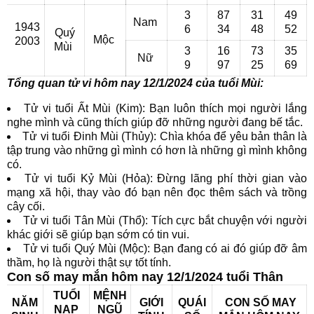
3
87
31
49
Nam
1943
6
34
48
52
Quý
Mộc
2003
Mùi
3
16
73
35
Nữ
9
97
25
69
Tổng quan tử vi hôm nay 12/1/2024 của tuổi Mùi:
Tử vi tuổi Ất Mùi (Kim): Bạn luôn thích mọi người lắng
nghe mình và cũng thích giúp đỡ những người đang bế tắc.
Tử vi tuổi Đinh Mùi (Thủy): Chìa khóa để yêu bản thân là
tập trung vào những gì mình có hơn là những gì mình không
có.
Tử vi tuổi Kỷ Mùi (Hỏa): Đừng lãng phí thời gian vào
mạng xã hội, thay vào đó bạn nên đọc thêm sách và trồng
cây cối.
Tử vi tuổi Tân Mùi (Thổ): Tích cực bắt chuyện với người
khác giới sẽ giúp bạn sớm có tin vui.
Tử vi tuổi Quý Mùi (Mộc): Bạn đang có ai đó giúp đỡ âm
thầm, họ là người thật sự tốt tính.
Con số may mắn hôm nay 12/1/2024 tuổi Thân
TUỔI
MỆNH
NĂM
GIỚI
QUÁI
CON SỐ MAY
NẠP
NGŨ