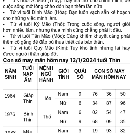
Tử vi tuổi Ất Mão (Thủy): Hãy tha thứ cho chính mình, để
cuộc sống mở lòng chào đón bạn thêm lần nữa.
Tử vi tuổi Đinh Mão (Hỏa): Bạn luôn vạch sẵn kế hoạch
cho những việc mình làm.
Tử vi tuổi Kỷ Mão (Thổ): Trong cuộc sống, người giỏi
hơn nhiều lắm, nhưng thua mình cũng chẳng phải ít đâu.
Tử vi tuổi Tân Mão (Mộc): Càng khiếm khuyết càng phải
thêm cố gắng để đắp bù thua thiệt của bản thân.
Tử vi tuổi Quý Mão (Kim): Tuy khó tính nhưng lại hay
được người thân giúp đỡ.
Con số may mắn hôm nay 12/1/2024 tuổi Thìn
TUỔI
MỆNH
NĂM
GIỚI
QUÁI
CON SỐ MAY
NẠP
NGŨ
SINH
TÍNH
SỐ
MẮN
HÔM NAY
ÂM
HÀNH
Nam
9
76
36
50
Giáp
1964
Hỏa
Thìn
Nữ
6
34
87
96
Nam
6
02
54
47
Bính
1976
Thổ
Thìn
Nữ
9
68
09
35
Nam
3
19
93
82
Mậu
1988