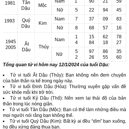
Nam
1
90
21
59
Tân
1981
Mộc
Dậu
Nữ
5
22
94
45
Nam
7
37
09
83
Quý
1993
Kim
Dậu
Nữ
8
68
57
16
1
15
62
78
Nam
1945
4
84
18
27
Ất
Thủy
2005
Dậu
5
97
86
35
Nữ
2
26
55
60
Tổng quan tử vi hôm nay 12/1/2024 của tuổi Dậu:
Tử vi tuổi Ất Dậu (Thủy): Bạn không nên đem chuyện
của bản thân ra kể trong ngày này.
Tử vi tuổi Đinh Dậu (Hỏa): Thường xuyên gặp vấn đề
sức khỏe mỗi khi trở trời.
Tử vi tuổi Kỷ Dậu (Thổ): Nên xem lại thái độ của bản
thân trong lúc nóng giận.
Tử vi tuổi Tân Dậu (Mộc): Bạn có thể làm những điều mà
mọi người nói rằng bạn không thể.
Tử vi tuổi Quý Dậu (Kim): Bất kỳ ai đều “dìm” bạn xuống,
họ đều xứng đáng thua bạn.