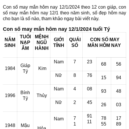
Con số may mắn hôm nay 12/1/2024 theo 12 con giáp, con
số may mắn hôm nay 12/1 theo năm sinh, số đẹp hôm nay
cho bạn là số nào, tham khảo ngay bài viết này.
Con số may mắn hôm nay 12/1/2024 tuổi Tý
TUỔI
MỆNH
NĂM
GIỚI
QUÁI
CON SỐ MAY
NẠP
NGŨ
SINH
TÍNH
SỐ
MẮN HÔM NAY
ÂM
HÀNH
Nam
7
23
68
56
Giáp
1984
Kim
Tý
Nữ
8
76
15
94
Nam
4
08
93
48
Bính
1996
Thủy
Tý
Nữ
2
45
26
03
91
7
78
17
Nam
11
1
55
89
1948
Mậu
Hỏa