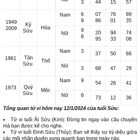
3
44
15
57
6
07
76
89
Nam
9
86
01
35
1949
Kỷ
Hỏa
2009
9
Sửu
20
94
74
Nữ
6
95
33
08
Nam
3
37
50
66
Tân
1961
Thổ
Sửu
Nữ
3
68
47
29
Nam
9
54
26
41
Quý
1973
Mộc
Sửu
Nữ
6
73
12
36
Tổng quan tử vi hôm nay 12/1/2024 của tuổi Sửu:
Tử vi tuổi Ất Sửu (Kim): Đừng tin ngay vào câu chuyện
mà bạn được kể cho nghe.
Tử vi tuổi Đinh Sửu (Thủy): Bạn sẽ thấy sự kỳ diệu giữa
các mối nhân duyên xung quanh bạn trong ngày này.