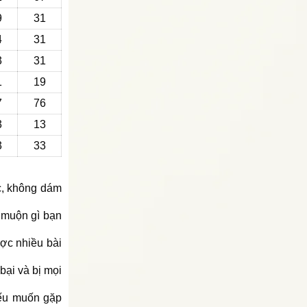
9
31
4
31
3
31
1
19
7
76
3
13
3
33
ực, không dám
m muộn gì bạn
ược nhiều bài
bại và bị mọi
nếu muốn gặp