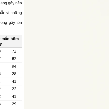
đang gây nên
uẫn vì những
hông gây tổn
y mắn hôm
y
8
72
7
62
4
94
6
28
1
41
2
22
2
41
3
29