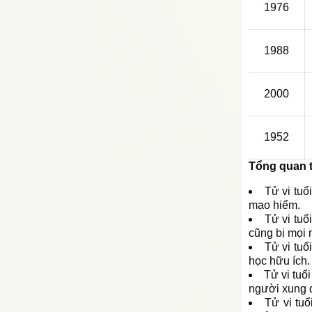
1976
1988
2000
1952
Tổng quan t
Tử vi tuổ
mạo hiểm.
Tử vi tuổ
cũng bị mọi
Tử vi tuổ
học hữu ích.
Tử vi tuổ
người xung 
Tử vi tu