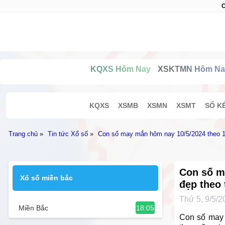
C
KQXS Hôm Nay
XSKTMN Hôm Na
KQXS
XSMB
XSMN
XSMT
SỔ K
Trang chủ
»
Tin tức Xổ số
»
Con số may mắn hôm nay 10/5/2024 theo 12
Con số m
Xổ số miền bắc
đẹp theo 
Thứ 5, 9/5/2
18:05
Miền Bắc
Con số may 