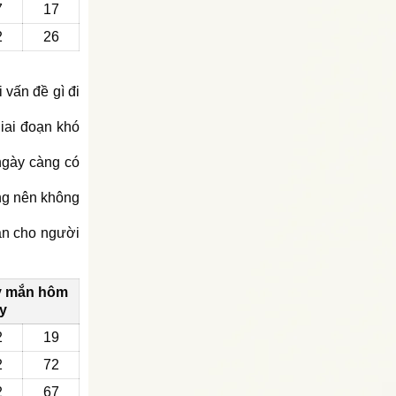
7
17
2
26
i vấn đề gì đi
giai đoạn khó
ngày càng có
ờng nên không
an cho người
y mắn hôm
y
2
19
2
72
2
67